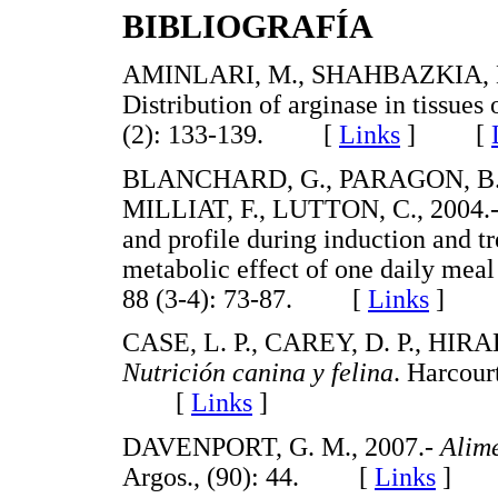
BIBLIOGRAFÍA
AMINLARI, M., SHAHBAZKIA, H.
Distribution of arginase in tissues 
(2): 133-139. [
Links
]
[
BLANCHARD, G., PARAGON, B. 
MILLIAT, F., LUTTON, C., 2004.- 
and profile during induction and tr
metabolic effect of one daily meal
88 (3-4): 73-87. [
Links
]
CASE, L. P., CAREY, D. P., HIR
Nutrición canina y felina
. Harcou
[
Links
]
DAVENPORT, G. M., 2007.-
Alime
Argos., (90): 44. [
Links
]