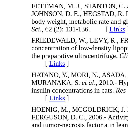
FETTMAN, M. J., STANTON, C. A
JOHNSON, D. E., HEGSTAD, R. 
body weight, metabolic rate and gl
Sci.
, 62 (2): 131-136. [
Links
FRIEDEWALD, W., LEVY, R., FRE
concentration of low-density lipop
the preparative ultracentrifuge.
Cl
[
Links
]
HATANO, Y., MORI, N., ASADA,
MURANAKA, S.
et al
., 2010.- H
insulin concentrations in cats.
Res 
[
Links
]
HOENIG, M., MCGOLDRICK, J. B
FERGUSON, D. C., 2006.- Activity 
and tumor-necrosis factor a in lea