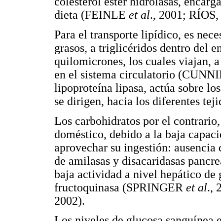
colesterol éster hidrolasas, encarg
dieta (FEINLE
et al
., 2001; RÍOS,
Para el transporte lipídico, es nece
grasos, a triglicéridos dentro del e
quilomicrones, los cuales viajan, 
en el sistema circulatorio (CUNNI
lipoproteína lipasa, actúa sobre los
se dirigen, hacia los diferentes teji
Los carbohidratos por el contrario,
doméstico, debido a la baja capaci
aprovechar su ingestión: ausencia 
de amilasas y disacaridasas pancr
baja actividad a nivel hepático
fructoquinasa (SPRINGER
et al
.,
2002).
Los niveles de glucosa sanguínea en