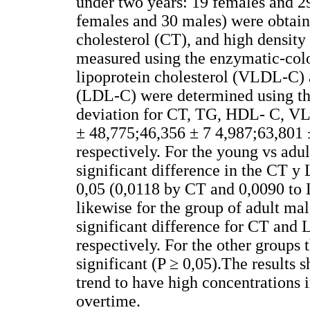
under two years: 19 females and 2
females and 30 males) were obtaine
cholesterol (CT), and high densit
measured using the enzymatic-col
lipoprotein cholesterol (VLDL-C) 
(LDL-C) were determined using th
deviation for CT, TG, HDL- C, V
± 48,775;46,356 ± 7 4,987;63,801 
respectively. For the young vs adult
significant difference in the CT y
0,05 (0,0118 by CT and 0,0090 to 
likewise for the group of adult mal
significant difference for CT and
respectively. For the other grou
significant (P ≥ 0,05).The results 
trend to have high concentrations i
overtime.