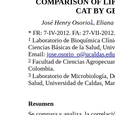
COMPARISON OF LIP
CAT BY G
1
José Henry Osorio
,
Eliana
* FR: 7-IV-2012. FA: 27-VII-2012
1
Laboratorio de Bioquímica Clíni
Ciencias Básicas de la Salud, Uni
Email:
jose.osorio_o@ucaldas.edu
2
Facultad de Ciencias Agropecuari
Colombia.
3
Laboratorio de Microbiología, De
Salud, Universidad de Caldas, Man
Resumen
Se compara y analiza, la correlació