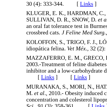
30 (4): 333-344. [
Links
]
KLUGER, E. K., HARDMAN, C.,
SULLIVAN, D. R., SNOW, D.
et a
an oral fat tolerance test in Burme
crossbred cats.
J Feline Med Surg.
KOLOFFON, S., TRIGO, F. J., LÓPE
idiopática felina.
Vet Méx.
, 32 (2
MAZZAFERRO, E. M., GRECO, D.
2003.-Treatment of feline diabetes
inhibitor and a low-carbohydrate d
[
Links
]
[
Links
]
MURANAKA, S., MORI, N., HATAN
M.
et al
., 2010.- Obesity induced 
concentration and colesterol lipopr
Sci.
, 91 (3): 358-361. [
Links