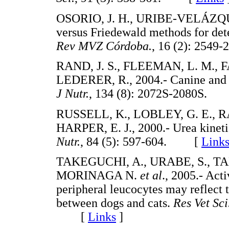
OSORIO, J. H., URIBE-VELÁZQUEZ
versus Friedewald methods for det
Rev MVZ Córdoba.
, 16 (2): 25
RAND, J. S., FLEEMAN, L. M., 
LEDERER, R., 2004.- Canine and fe
J Nutr.
, 134 (8): 2072S-2080S
RUSSELL, K., LOBLEY, G. E., R
HARPER, E. J., 2000.- Urea kinetics
Nutr.
, 84 (5): 597-604. [
Link
TAKEGUCHI, A., URABE, S., TA
MORINAGA N.
et al
., 2005.- Act
peripheral leucocytes may reflect 
between dogs and cats.
Res Vet Sci
[
Links
]