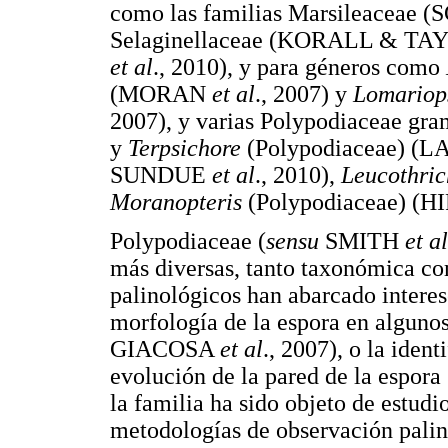
como las familias Marsileaceae
Selaginellaceae (KORALL & TA
et al
., 2010), y para géneros como
(MORAN
et al
., 2007) y
Lomariop
2007), y varias Polypodiaceae gr
y
Terpsichore
(Polypodiaceae) (
SUNDUE
et al
., 2010),
Leucothri
Moranopteris
(Polypodiaceae) (H
Polypodiaceae (
sensu
SMITH
et al
más diversas, tanto taxonómica c
palinológicos han abarcado interes
morfología de la espora en algu
GIACOSA
et al
., 2007), o la iden
evolución de la pared de la espo
la familia ha sido objeto de estudi
metodologías de observación palin