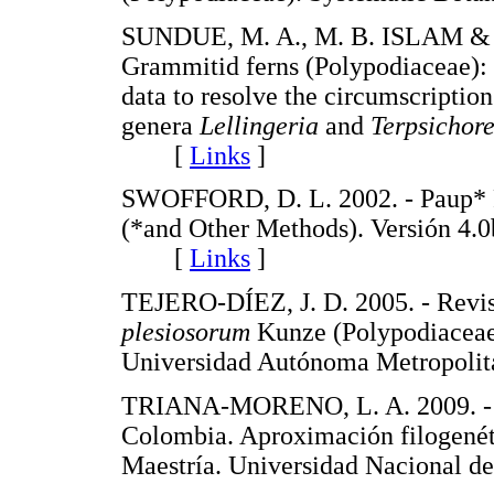
SUNDUE, M. A., M. B. ISLAM & T
Grammitid ferns (Polypodiaceae):
data to resolve the circumscriptio
genera
Lellingeria
and
Terpsichor
[
Links
]
SWOFFORD, D. L. 2002. - Paup* P
(*and Other Methods). Versión 4.0
[
Links
]
TEJERO-DÍEZ, J. D. 2005. - Revi
plesiosorum
Kunze (Polypodiaceae,
Universidad Autónoma Metropoli
TRIANA-MORENO, L. A. 2009. - 
Colombia. Aproximación filogenéti
Maestría. Universidad Naciona