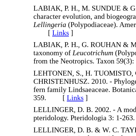
LABIAK, P. H., M. SUNDUE & G.
character evolution, and biogeogr
Lellingeria
(Polypodiaceae). Ameri
[
Links
]
LABIAK, P. H., G. ROUHAN & M.
taxonomy of
Leucotrichum
(Polypo
from the Neotropics. Taxon 59(
LEHTONEN, S., H. TUOMISTO, 
CHRISTENHUSZ. 2010. - Phylogenet
fern family Lindsaeaceae. Botanic
359. [
Links
]
LELLINGER, D. B. 2002. - A moder
pteridology. Pteridologia 3: 1-
LELLINGER, D. B. & W. C. TAYLOR