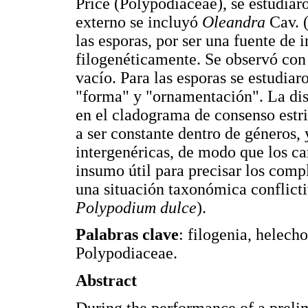
Price (Polypodiaceae), se estudiar
externo se incluyó
Oleandra
Cav. (
las esporas, por ser una fuente de
filogenéticamente. Se observó con 
vacío. Para las esporas se estudiaro
"forma" y "ornamentación". La dist
en el cladograma de consenso estr
a ser constante dentro de géneros,
intergenéricas, de modo que los ca
insumo útil para precisar los comp
una situación taxonómica conflicti
Polypodium dulce
).
Palabras clave
: filogenia, helech
Polypodiaceae.
Abstract
During the performance of a preli