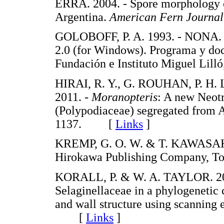
ERRA. 2004. - Spore morphology o
Argentina.
American Fern Journal
GOLOBOFF, P. A. 1993. - NONA. N
2.0 (for Windows). Programa y doc
Fundación e Instituto Miguel L
HIRAI, R. Y., G. ROUHAN, P. H
2011. -
Moranopteris
: A new Neotr
(Polypodiaceae) segregated from 
1137. [
Links
]
KREMP, G. O. W. & T. KAWASAKI. 
Hirokawa Publishing Company,
KORALL, P. & W. A. TAYLOR. 200
Selaginellaceae in a phylogenetic 
and wall structure using scanning 
[
Links
]