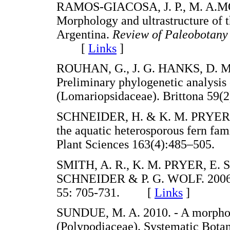
RAMOS-GIACOSA, J. P., M. A.M
Morphology and ultrastructure of 
Argentina.
Review of Paleobotany
[
Links
]
ROUHAN, G., J. G. HANKS, D. 
Preliminary phylogenetic analysis 
(Lomariopsidaceae). Brittona 5
SCHNEIDER, H. & K. M. PRYER. 200
the aquatic heterosporous fern fam
Plant Sciences 163(4):485–50
SMITH, A. R., K. M. PRYER, E
SCHNEIDER & P. G. WOLF. 2006. - 
55: 705-731. [
Links
]
SUNDUE, M. A. 2010. - A morpholo
(Polypodiaceae). Systematic Bo