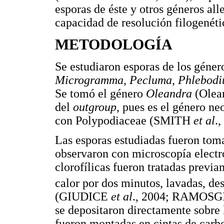
esporas de éste y otros géneros all
capacidad de resolución filogenéti
METODOLOGÍA
Se estudiaron esporas de los géne
Microgramma
,
Pecluma
,
Phlebod
Se tomó el género
Oleandra
(Olea
del
outgroup
, pues es el género n
con Polypodiaceae (SMITH
et al
.,
Las esporas estudiadas fueron tom
observaron con microscopía electr
clorofílicas fueron tratadas previ
calor por dos minutos, lavadas, de
(GIUDICE
et al
., 2004; RAMOS
se depositaron directamente sobre
fueron montadas en cintas de carbo