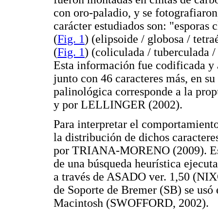
con oro-paladio, y se fotografiaron
carácter estudiados son: "esporas cl
(
Fig. 1
) (elipsoide / globosa / tet
(
Fig. 1
) (coliculada / tuberculada /
Esta información fue codificada
junto con 46 caracteres más, en su
palinológica corresponde a la 
y por LELLINGER (2002).
Para interpretar el comportamiento
la distribución de dichos caractere
por TRIANA-MORENO (2009). Este 
de una búsqueda heurística ejec
a través de ASADO ver. 1,50 (NIXO
de Soporte de Bremer (SB) se usó 
Macintosh (SWOFFORD, 2002).