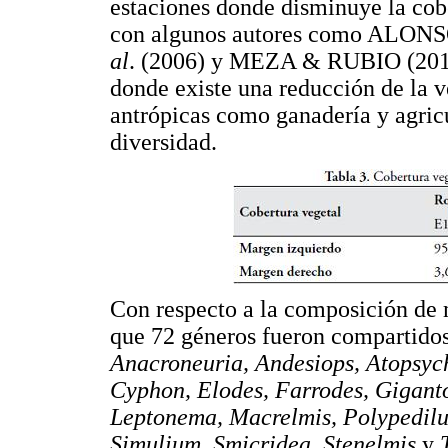
estaciones donde disminuye la cobe
con algunos autores como ALO
al
. (2006) y MEZA & RUBIO (2010)
donde existe una reducción de la v
antrópicas como ganadería y agricu
diversidad.
Con respecto a la composición de 
que 72 géneros fueron compartidos 
Anacroneuria, Andesiops, Atopsyc
Cyphon, Elodes, Farrodes, Giganto
Leptonema, Macrelmis, Polypedilum
Simulium, Smicridea, Stenelmis
y