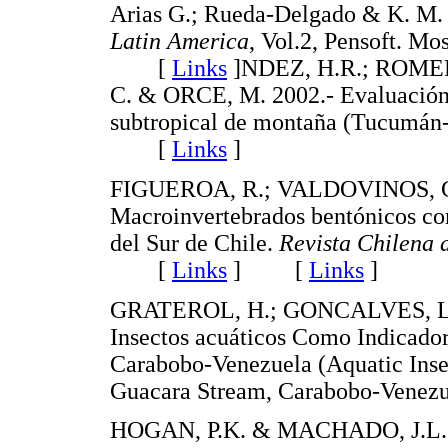
Arias G.; Rueda-Delgado & K. M.
Latin America
, Vol.2, Pensoft. Mo
[
Links
]
NDEZ, H.R.; ROMER
C. & ORCE, M. 2002.- Evaluación d
subtropical de montaña (Tucumán-
[
Links
]
FIGUEROA, R.; VALDOVINOS, C.
Macroinvertebrados bentónicos com
del Sur de Chile.
Revista Chilena 
[
Links
]
[
Links
]
GRATEROL, H.; GONCALVES, L.;
Insectos acuáticos Como Indicado
Carabobo-Venezuela (Aquatic Insec
Guacara Stream, Carabobo-Ven
HOGAN, P.K. & MACHADO, J.L. 200