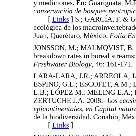
y mediciones. En: Guariguata, M.R
conservación de bosques neotropic
[
Links
]
S.; GARCÍA, F. & G
ecológica de los macroinvertebrad
Juan, Querétaro, México.
Folia En
JONSSON, M.; MALMQVIST, B. & 
breakdown rates in boreal streams:
Freshwater Biology
, 46: 161-1
LARA-LARA, J.R.; ARREOLA, J
ESPINO, G.L.; ESCOFET, A.M.;
L.B.; LÓPEZ M.; MELING E.A.;
ZERTUCHE J.A. 2008.-
Los ecosi
epicontinentales, en Capital natu
de la biodiversidad. Conabio, 
[
Links
]