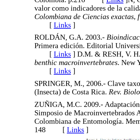
valor como indicadores de la cali
Colombiana de Ciencias exactas, fí
[
Links
]
ROLDÁN, G.A. 2003.-
Bioindicac
Primera edición. Editorial Univers
[
Links
]
D.M. & RESH, V. H.
benthic macroinvertebrates
. New 
[
Links
]
SPRINGER, M., 2006.- Clave taxon
(Insecta) de Costa Rica.
Rev. Biolo
ZUÑIGA, M.C. 2009.- Adaptación
Simposio de Macroinvertebrados A
Colombiana de Entomología. Mem
148 [
Links
]