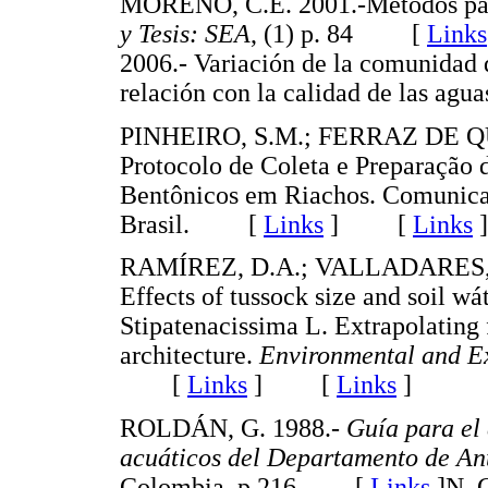
MORENO, C.E. 2001.-Métodos para
y Tesis: SEA
, (1) p. 84 [
Links
2006.- Variación de la comunidad 
relación con la calidad de las agua
PINHEIRO, S.M.; FERRAZ DE QU
Protocolo de Coleta e Preparação
Bentônicos em Riachos. Comunicad
Brasil. [
Links
]
[
Links
]
RAMÍREZ, D.A.; VALLADARES, F
Effects of tussock size and soil 
Stipatenacissima L. Extrapolating
architecture.
Environmental and E
[
Links
]
[
Links
]
ROLDÁN, G. 1988.-
Guía para el
acuáticos del Departamento de An
Colombia. p.216 [
Links
]
N, 