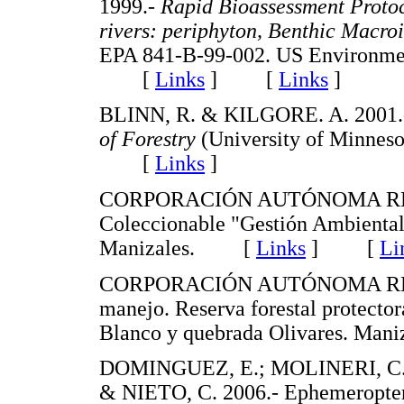
1999.-
Rapid Bioassessment Protoc
rivers: periphyton, Benthic Macro
EPA 841-B-99-002. US Environmen
[
Links
]
[
Links
]
BLINN, R. & KILGORE. A. 2001.-
of Forestry
(University of Minne
[
Links
]
CORPORACIÓN AUTÓNOMA REG
Coleccionable "Gestión Ambiental"
Manizales. [
Links
]
[
Li
CORPORACIÓN AUTÓNOMA REGI
manejo. Reserva forestal protector
Blanco y quebrada Olivares. M
DOMINGUEZ, E.; MOLINERI, C.
& NIETO, C. 2006.- Ephemeroptera 