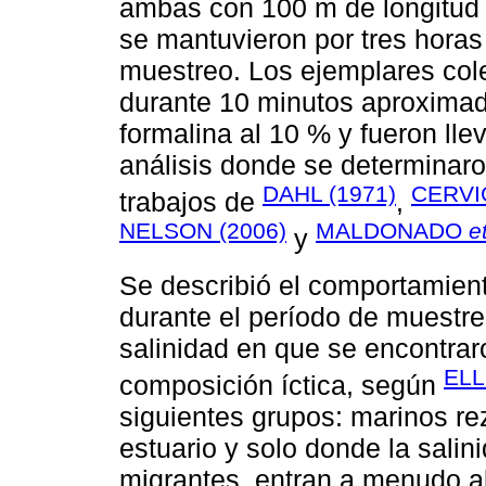
ambas con 100 m de longitud y
se mantuvieron por tres horas
muestreo. Los ejemplares col
durante 10 minutos aproxima
formalina al 10 % y fueron lle
análisis donde se determinar
DAHL (1971)
CERVIG
trabajos de
,
NELSON (2006)
MALDONADO
e
y
Se describió el comportamient
durante el período de muestre
salinidad en que se encontraro
ELL
composición íctica, según
siguientes grupos: marinos r
estuario y solo donde la salin
migrantes, entran a menudo al