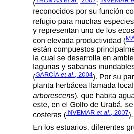
THOMAS
et al
., 2007
INVEMAR
e
(
;
reconocidos por su función c
refugio para muchas especies
y representan uno de los eco
MÁ
con elevada productividad (
están compuestos principalme
la cual se desarrolla en ambi
lagunas y sabanas inundables
GARCÍA
et al
., 2004
(
). Por su pa
planta herbácea llamada loca
arborescens
), que habita agu
este, en el Golfo de Urabá, se
INVEMAR
et al
., 2007
costeras (
).
En los estuarios, diferentes 