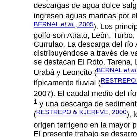
descargas de agua dulce salga
ingresen aguas marinas por el
BERNAL
et al
., 2005
). Los princ
golfo son Atrato, León, Turb
Currulao. La descarga del río 
distribuyéndose a través de 
se destacan El Roto, Tarena,
BERNAL
et al
Urabá y Leoncito (
RESTREPO 
típicamente fluvial (
2007). El caudal medio del rí
1
y una descarga de sediment
RESTREPO & KJERFVE, 2000
(
), 
origen terrígeno en la mayor pa
El presente trabajo se desarrol