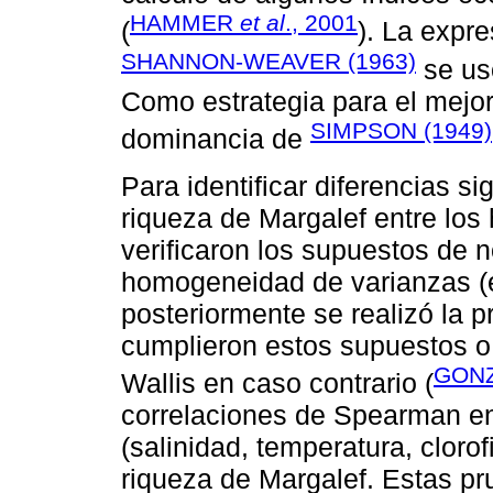
HAMMER
et al
., 2001
(
). La expr
SHANNON-WEAVER (1963)
se usó
Como estrategia para el mejor 
SIMPSON (1949)
dominancia de
Para identificar diferencias si
riqueza de Margalef entre los
verificaron los supuestos de 
homogeneidad de varianzas (e
posteriormente se realizó la
cumplieron estos supuestos o
GONZ
Wallis en caso contrario (
correlaciones de Spearman ent
(salinidad, temperatura, clorof
riqueza de Margalef. Estas p