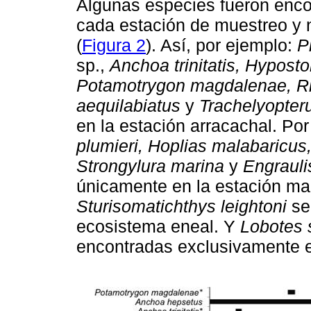
Algunas especies fueron enco
cada estación de muestreo y 
(
Figura 2
). Así, por ejemplo:
P
sp.,
Anchoa trinitatis, Hypo
Potamotrygon magdalenae, Rin
aequilabiatus
y
Trachelyopteru
en la estación arracachal. Po
plumieri, Hoplias malabaricus
Strongylura marina
y
Engrauli
únicamente en la estación ma
Sturisomatichthys leightoni
se
ecosistema eneal. Y
Lobotes 
encontradas exclusivamente en