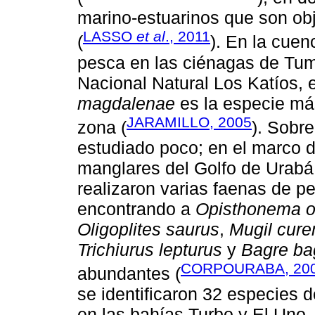
marino-estuarinos que son obj
LASSO
et al
., 2011
(
). En la cuen
pesca en las ciénagas de Tum
Nacional Natural Los Katíos,
magdalenae
es la especie más
JARAMILLO, 2005
zona (
). Sobre
estudiado poco; en el marco d
manglares del Golfo de Urabá
realizaron varias faenas de pe
encontrando a
Opisthonema o
Oligoplites saurus
,
Mugil cur
Trichiurus lepturus
y
Bagre ba
CORPOURABA, 20
abundantes (
se identificaron 32 especies 
en las bahías Turbo y El Uno