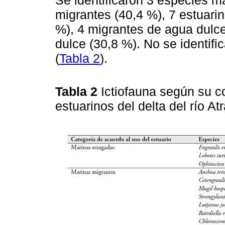
Se identificaron 3 especies m
migrantes (40,4 %), 7 estuari
%), 4 migrantes de agua dulc
dulce (30,8 %). No se identif
(
Tabla 2
).
Tabla 2
Ictiofauna según su c
estuarinos del delta del río At