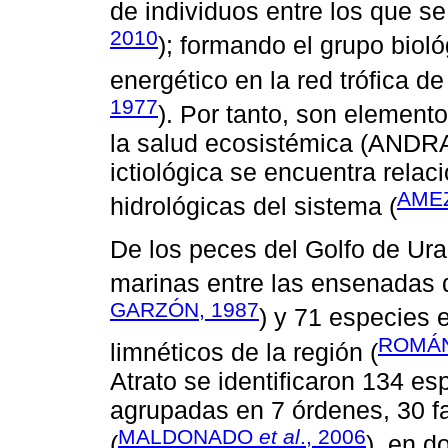
de individuos entre los que s
2010
); formando el grupo biol
energético en la red trófica d
1977
). Por tanto, son element
la salud ecosistémica (ANDRA
ictiológica se encuentra rela
AMEZ
hidrológicas del sistema (
De los peces del Golfo de Ura
marinas entre las ensenadas d
GARZÓN, 1987
) y 71 especies e
ROMÁN
limnéticos de la región (
Atrato se identificaron 134 e
agrupadas en 7 órdenes, 30 f
MALDONADO
et al
., 2006
(
), en d