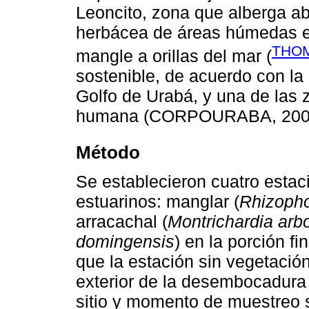
Leoncito, zona que alberga a
herbácea de áreas húmedas e
THO
mangle a orillas del mar (
sostenible, de acuerdo con la
Golfo de Urabá, y una de las 
humana (CORPOURABA, 2003
Método
Se establecieron cuatro estac
estuarinos: manglar (
Rhizoph
arracachal (
Montrichardia arb
domingensis
) en la porción fi
que la estación sin vegetació
exterior de la desembocadura 
sitio y momento de muestreo s