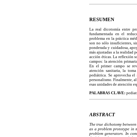
RESUMEN
La real dicotomía entre pro
fundamentada en el reduc
problema en la práctica méd
son no sólo insuficientes, s
ponderada y cuidadosa, apoy
más ajustadas a la realidad p
acción éticas. La reflexión s
campos: la atención primaria
En el primer campo se rev
atención sanitaria, la tom
pediátrica. Se aprovecha el
personalismo. Finalmente, al
esas unidades de atención es
PALABRAS CLAVE:
pediatr
ABSTRACT
The true dichotomy between 
as a problem prototype in m
problem generators. In con