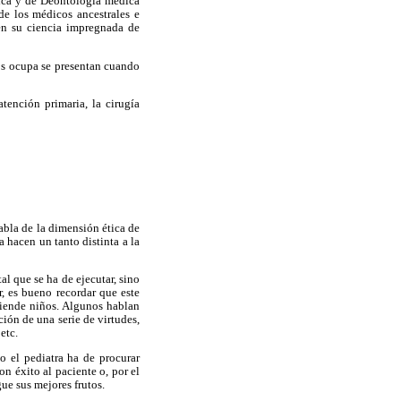
tica y de Deontología médica
 de los médicos ancestrales e
en su ciencia impregnada de
nos ocupa se presentan cuando
tención primaria, la cirugía
abla de la dimensión ética de
a hacen un tanto distinta a la
l que se ha de ejecutar, sino
, es bueno recordar que este
tiende niños. Algunos hablan
ción de una serie de virtudes,
etc.
o el pediatra ha de procurar
on éxito al paciente o, por el
gue sus mejores frutos.