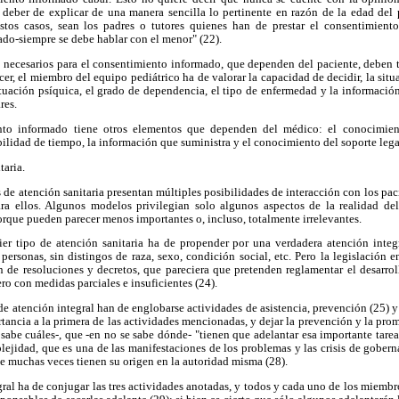
deber de explicar de una manera sencilla lo pertinente en razón de la edad del
estos casos, sean los padres o tutores quienes han de prestar el consentimient
ado-siempre se debe hablar con el menor" (22).
necesarios para el consentimiento informado, que dependen del paciente, deben 
er, el miembro del equipo pediátrico ha de valorar la capacidad de decidir, la sit
situación psíquica, el grado de dependencia, el tipo de enfermedad y la informació
res.
nto informado tiene otros elementos que dependen del médico: el conocimiento
bilidad de tiempo, la información que suministra y el conocimiento del soporte lega
taria.
de atención sanitaria presentan múltiples posibilidades de interacción con los pac
ara ellos. Algunos modelos privilegian solo algunos aspectos de la realidad d
rque pueden parecer menos importantes o, incluso, totalmente irrelevantes.
er tipo de atención sanitaria ha de propender por una verdadera atención integr
 personas, sin distingos de raza, sexo, condición social, etc. Pero la legislación
n de resoluciones y decretos, que pareciera que pretenden reglamentar el desarro
ro con medidas parciales e insuficientes (24).
e atención integral han de englobarse actividades de asistencia, prevención (25) 
rtancia a la primera de las actividades mencionadas, y dejar la prevención y la pro
 sabe cuáles-, que -en no se sabe dónde- "tienen que adelantar esa importante tare
ejidad, que es una de las manifestaciones de los problemas y las crisis de gobern
ue muchas veces tienen su origen en la autoridad misma (28).
gral ha de conjugar las tres actividades anotadas, y todos y cada uno de los miemb