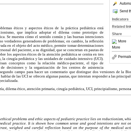
Automat
Send th
Indicators
Related lin
blemas éticos y aspectos éticos de la práctica pediátrica está
cionismo, que implica adoptar el dilema como prototipo de
Share
ica. Se muestra cómo el sentido común y las buenas intenciones
ino verdaderos generadores de problemas; en cambio, la reflexión
More
ada en el objeto del acto médico, permite tomar determinaciones
More
ersonal del paciente, a su dignidad, que se concretan en pautas de
obre los aspectos éticos de la atención pediátrica se centra en tres
Permali
, la cirugía pediátrica y las unidades de cuidado intensivo (UCI).
isan conceptos como la relación médico-paciente, el tipo de
a de decisiones y la organización de los centros de asistencia
 segundo campo para hacer un comentario que distingue dos versiones de la Bioé
 hablar de las UCI se ofrecen algunas pautas, que intentan responder a las principa
pecializada.
ía, dilema ético, atención primaria, cirugía pediátrica, UCI, principialismo, person
ethical problems and ethic aspects of pediatric practice lies on reductionism, wh
edical practice. It is shown how common sense and good intentions are not onl
trast, weighed and careful reflection based on the purpose of the medical ac