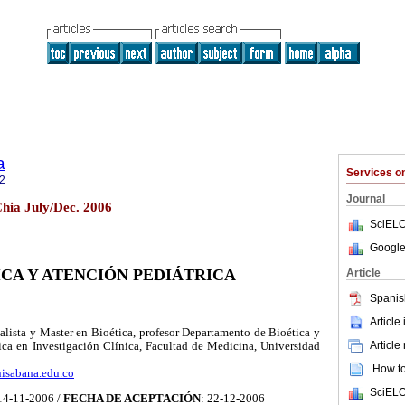
a
Services 
2
Journal
 Chia July/Dec. 2006
SciELO
Google
ICA Y ATENCIÓN PEDIÁTRICA
Article
Spanis
Article
lista y Master en Bioética, profesor Departamento de Bioética y
Article
ica en Investigación Clínica, Facultad de Medicina, Universidad
How to 
isabana.edu.co
SciELO
 14-11-2006 /
FECHA DE ACEPTACIÓN
: 22-12-2006