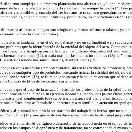
l silogismo complejo que empieza planteando una alternativa, y luego, mediante 
rmino de la alternativa que se cumpla, la conclusión es siempre la misma (7). Pero p
s alternativas posibles, y cuando del ser humano se trata, esto generalmente es i
mpredecibles, potencialmente infinitas y, por lo tanto, no encorsetables en frías y
 dilemas ni trilemas, ni ningún otro silogismo, y menos sofismas o falacias, ya que la
n extraordinaria de la acción humana (11).
 objetiva, se fundamenta en el objeto del acto y no en su finalidad o en sus circun
más problema que la identificación de la eticidad del objeto del acto. Como esta t
 por fuera, para la aplicación de la Ética, los criterios derivados del solo sent
s buenas intenciones (12), o nada más por las buenas intuiciones (13), la "norma
 o criterios relativistas, miniutilitarios, desobjetivados (15).
 apoya en estas dos formas procedimentales, surgen los verdaderos problemas; per
spojada de cualquier tipo de prejuicios, buscando aclarar la eticidad del objeto del
cional con lo natural (16), se ilumina la solución y la pauta de acción que se debe 
de los Comités de Ética de los centros asistenciales.
n cuenta que el peso de la actuación ética de los profesionales de la salud no s
esional procura conducirse en su ejercicio laboral siguiendo unas pautas éticas gene
 asistencial, combinando toda su pericia y destreza del plano científico con una
ciona la Ética, para así brindarle al paciente -y a su familia- la atención integral q
médico y al personal sanitario la satisfacción del trabajo bien hecho, que no se pu
material o fama (18), sino que se deriva directísimamente de la identidad propia del
édico está en crisis. Al vertiginoso desarrollo de la tecnociencia en el campo de l
ados en los campos de diagnóstico y de tratamiento, no se corresponde el mismo av