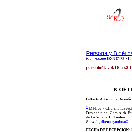
Persona y Bioétic
Print version
ISSN
0123-312
pers.bioét. vol.10 no.2
BIOÉT
*
Gilberto A. Gamboa Bernal
*
Médico y Cirujano, Especia
Presidente del Comité de Ét
de La Sabana, Colombia.
E-mail:
gilberto.gamboa@un
FECHA DE RECEPCIÓN
: