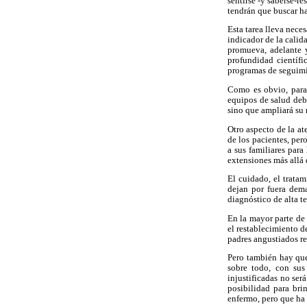
sentirse -y saberse-re
tendrán que buscar h
Esta tarea lleva nece
indicador de la calid
promueva, adelante y
profundidad científi
programas de seguimi
Como es obvio, para 
equipos de salud deb
sino que ampliará su 
Otro aspecto de la at
de los pacientes, pero
a sus familiares para
extensiones más allá 
El cuidado, el trata
dejan por fuera dema
diagnóstico de alta t
En la mayor parte de 
el restablecimiento de
padres angustiados re
Pero también hay que
sobre todo, con sus 
injustificadas no ser
posibilidad para bri
enfermo, pero que ha