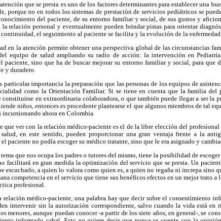
atención que se presta es uno de los factores determinantes para establecer una bu
e, porque no en todos los sistemas de prestación de servicios pediátricos se pued
onocimiento del paciente, de su entorno familiar y social, de sus gustos y aficion
la relación personal y eventualmente pueden brindar pistas para orientar diagnóst
 continuidad, el seguimiento al paciente se facilita y la evolución de la enfermedad
d en la atención permite obtener una perspectiva global de las circunstancias fami
 del equipo de salud ampliando su radio de acción: la intervención en Pediatría
l paciente, sino que ha de buscar mejorar su entorno familiar y social, para que
le y duradero.
a particular importancia la preparación que las personas de los equipos de asistenc
cialidad como la Orientación Familiar. Si se tiene en cuenta que la familia del 
 constituirse en extraordinaria colaboradora, o que también puede llegar a ser la p
tiende niños, entonces es procedente plantearse el que algunos miembros de tal eq
tá incursionando ahora en Colombia.
e que ver con la relación médico-paciente es el de la libre elección del profesional
e salud, en este sentido, pueden proporcionar una gran ventaja frente a la ant
e el paciente no podía escoger su médico tratante, sino que le era asignado y cambi
el tema que nos ocupa los padres o tutores del mismo, tiene la posibilidad de escoger
ho facilitará en gran medida la optimización del servicio que se presta. Un pacient
abe escucharlo, a quien lo valora como quien es, a quien no regaña ni increpa sino 
sana competencia en el servicio que tiene sus benéficos efectos en un mejor trato a l
ctica profesional.
la relación médico-paciente, una palabra hay que decir sobre el consentimiento in
den intervenir sin la autorización correspondiente, salvo cuando la vida está en 
os menores, aunque puedan conocer -a partir de los siete años, en general-, se co
iento informado cabal. Esto no quiere decir que nunca se cuente con la opinió