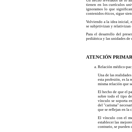
Un hecho revelador de lo an
tienen en los currículos uni
ignoramos lo que significa
contenidos éticos, sigue siend
Volviendo a la idea inicial,
se subjetivizan y relativizan
Para el desarrollo del pres
pediátrica y las unidades de
ATENCIÓN PRIMAR
Relación médico-paci
Una de las realidades
esta profesión, es la
misma relación que se
El hecho de que el pa
sobre todo el tipo d
vínculo se soporta e
del "carisma" necesar
que se reflejan en la 
El vínculo con el me
establecer las mejore
contrario, se pueden c