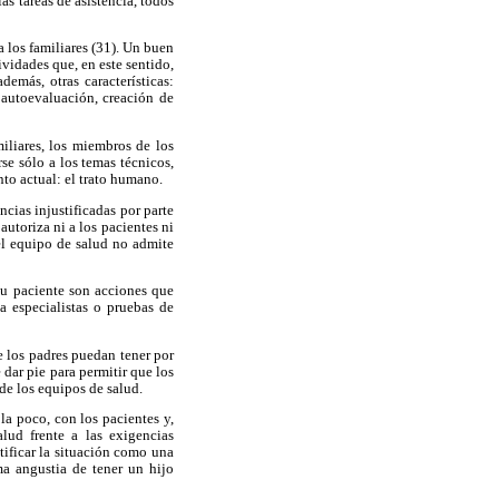
as tareas de asistencia, todos
 los familiares (31). Un buen
ividades que, en este sentido,
emás, otras características:
 autoevaluación, creación de
iliares, los miembros de los
se sólo a los temas técnicos,
to actual: el trato humano.
cias injustificadas por parte
autoriza ni a los pacientes ni
del equipo de salud no admite
su paciente son acciones que
a especialistas o pruebas de
ue los padres puedan tener por
 dar pie para permitir que los
de los equipos de salud.
la poco, con los pacientes y,
alud frente a las exigencias
ntificar la situación como una
ima angustia de tener un hijo