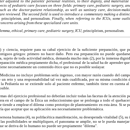
er adjusted to the patients' personal realities, to their dignity, and materialize
ects of pediatric care focuses on three fields: primary care, pediatric surgery, an
s such as the doctor-patient relationship, as well as sanitary care, decision-mak
 are reviewed. The second field is used to introduce a commentary making a distin
d
principleism, and personalism.
Finally, when referring to the ICUs, some outli
oncerns arising from these specialized care units.
ilemma, ethical, primary care, pediatric surgery, ICU,
principleism, personalism.
) y ciencia, requiere para su cabal ejercicio de la suficiente preparación, que p
ntiguos griegos: primero no hacer daño. Pero esa preparación no puede quedars
a, sujeto de toda actividad médica, demanda mucho más (2), por la inmensa dignidad
reparación médica propiamente dicha, el profesional de la salud ha de aprender que 
 tiene necesariamente un contenido ético que no es posible soslayar.
la Medicina no incluye problemas sería ingenuo, con mayor razón cuando del campo 
 un reto y una responsabilidad tal vez más cualificada, por su misma condición d
 la Pediatría no se extiende solo al paciente enfermo; también tiene en cuenta a
osible.
mas del ejercicio profesional no deberían incluir todas las facetas de la atención p
era en el campo de la Ética un reduccionismo que se prolonga a todo el quehace
se tiende a emplear el dilema como prototipo de planteamiento en esta área. Si se p
ía que aceptar que su aplicación sea necesariamente problemática.
persona humana (4), su polifacética manifestación, su desesperada vitalidad (5), su
 las posibilidades se multipliquen, el panorama se amplíe, no se le pueda manejar n
o que se deriva de lo humano no puede ser propiamente "dilema".