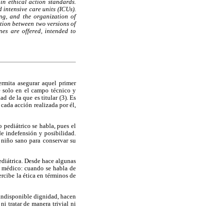
 in ethical action standards.
d intensive care units (ICUs).
ing, and the organization of
ction between two versions of
nes are offered, intended to
ermita asegurar aquel primer
e solo en el campo técnico y
 de la que es titular (3). Es
cada acción realizada por él,
pediátrico se habla, pues el
e indefensión y posibilidad.
l niño sano para conservar su
ediátrica. Desde hace algunas
r médico: cuando se habla de
ercibe la ética en términos de
 indisponible dignidad, hacen
i tratar de manera trivial ni