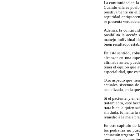
La continuidad en la 
Cuando ella es posibl
positivamente en el c
seguridad enriquecen 
se presenta verdadera
Además, la continuida
posibilita la acción
manejo individual de
buen resultado, estab
En este sentido, cobr
alcanzar en una espe
afirmaba antes, puede
tener el equipo que a
especialidad, que es
Otro aspecto que tien
actuales sistemas d
socializada, en la qu
Si el paciente, y en 
tratamiento, este hec
trata bien, a quien s
sin duda, fomenta la 
remedio a la mala prá
En este capítulo de 
los pediatras no pue
actuación urgente. "L
prestar un consentim