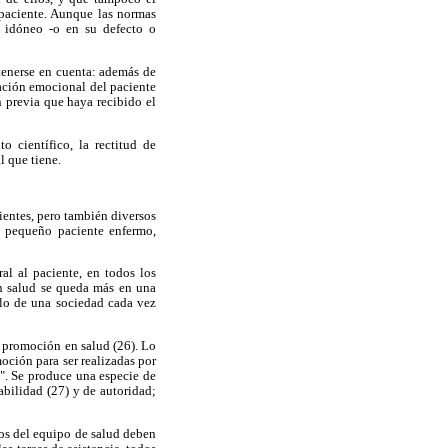
 paciente. Aunque las normas
o idóneo -o en su defecto o
tenerse en cuenta: además de
uación emocional del paciente
n previa que haya recibido el
 científico, la rectitud de
l que tiene.
ientes, pero también diversos
el pequeño paciente enfermo,
al al paciente, en todos los
 en salud se queda más en una
llo de una sociedad cada vez
y promoción en salud (26). Lo
moción para ser realizadas por
a". Se produce una especie de
abilidad (27) y de autoridad;
ros del equipo de salud deben