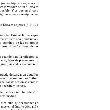
juicios hipotéticos, muestra
ara la validez de un dilema es
mposible. Y es que en el caso
 rígidas -a veces manipuladas-
 Ética es objetiva (8, 9, 10),
stancias. Este hecho hace que
area requiere una ponderada y
ido común o de las opiniones
 provisional" al ritmo de las
o cuando para la reflexión se
 acto, lejos de presentarse un
seguir para cada caso concreto
e puede descargar en aquellos
rales, que aseguran su óptimo
s pautas de acción sostenidas
ue necesita y merece.
ede medir en términos de sólo
 acto médico.
a Medicina, que se traduce en
ance en el ámbito ético (19).