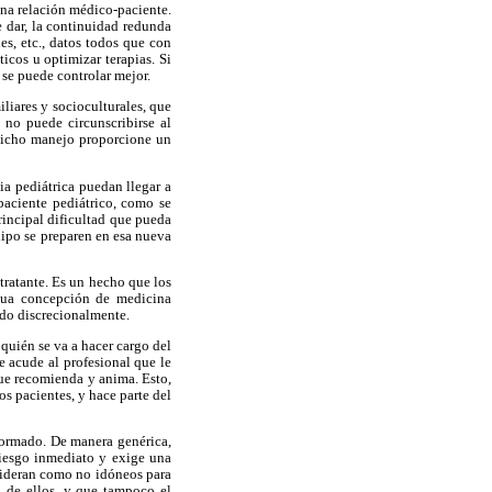
ena relación médico-paciente.
e dar, la continuidad redunda
es, etc., datos todos que con
icos u optimizar terapias. Si
 se puede controlar mejor.
liares y socioculturales, que
 no puede circunscribirse al
 dicho manejo proporcione un
ia pediátrica puedan llegar a
paciente pediátrico, como se
rincipal dificultad que pueda
uipo se preparen en esa nueva
 tratante. Es un hecho que los
igua concepción de medicina
ado discrecionalmente.
 quién se va a hacer cargo del
e acude al profesional que le
que recomienda y anima. Esto,
os pacientes, y hace parte del
formado. De manera genérica,
riesgo inmediato y exige una
nsideran como no idóneos para
n de ellos, y que tampoco el