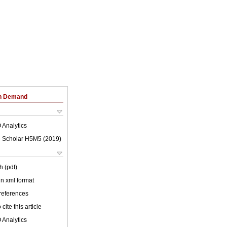
on Demand
 Analytics
 Scholar H5M5 (
2019
)
h (pdf)
 in xml format
 references
cite this article
 Analytics