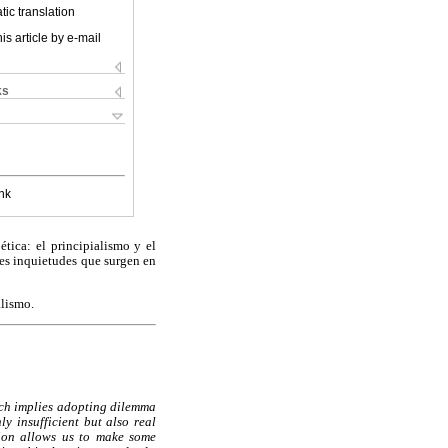
ic translation
is article by e-mail
ks
nk
tica: el principialismo y el
les inquietudes que surgen en
alismo.
ich implies adopting dilemma
y insufficient but also real
tion allows us to make some