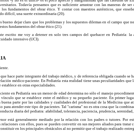
terior -y no es el único- es el poco aprecio y marginalidad que las cátedras de É
versitarios. Todavía pensamos que es suficiente arrastrar con las maneras de ser
n los fundamentos del obrar ético. Y contar con maestros auténticos, que enseñ
o difícil, una suerte extraordinaria (20).
 es bueno dejar claro que los problemas y los supuestos dilemas en el campo que 
 estos fundamentos del obrar ético (21).
ente escrito me voy a detener en solo tres campos del quehacer en Pediatría: la a
 cuidado intensivo (UCI).
IA
ente.
 que hace parte integrante del trabajo médico, y de referencia obligada cuando se h
 relación médico-paciente. En Pediatría esta realidad tiene unas peculiaridades que l
 establece en otras especialidades.
ciente en Pediatría sea un menor de edad determina no sólo el manejo procedimenta
e vínculo que se establece entre el médico y su pequeño paciente. En primer lugar
n buena parte por las calidades y cualidades del profesional de la Medicina que a
io para atender este tipo de pacientes. Tal "carisma" no es otra cosa que la combina
conducta diaria del pediatra: afabilidad, tolerancia, paciencia, prudencia, serenidad, 
nor está generalmente mediado por la relación con los padres o tutores. Por est
s relaciones con ellos, pues se pueden convertir en sus mejores aliados para tratar c
onstituir en los principales obstáculos al no permitir que el trabajo realizado entre