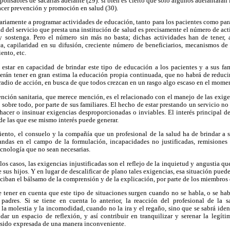
sponsables de sacarlas adelante (29): si bien es cierto que sólo algunos adelantarán l
acer prevención y promoción en salud (30).
sariamente a programar actividades de educación, tanto para los pacientes como para
ad del servicio que presta una institución de salud es precisamente el número de act
 sostenga. Pero el número sin más no basta; dichas actividades han de tener, ad
ca, capilaridad en su difusión, creciente número de beneficiarios, mecanismos de
ento, etc.
estar en capacidad de brindar este tipo de educación a los pacientes y a sus fam
erán tener en gran estima la educación propia continuada, que no habrá de reducir
radio de acción, en busca de que todos crezcan en un rasgo algo escaso en el momen
ención sanitaria, que merece mención, es el relacionado con el manejo de las exigen
 sobre todo, por parte de sus familiares. El hecho de estar prestando un servicio no 
 hacer o insinuar exigencias desproporcionadas o inviables. El interés principal 
de las que ese mismo interés puede generar.
miento, el consuelo y la compañía que un profesional de la salud ha de brindar a 
ndas en el campo de la formulación, incapacidades no justificadas, remisiones 
ecnología que no sean necesarias.
los casos, las exigencias injustificadas son el reflejo de la inquietud y angustia q
 sus hijos. Y en lugar de descalificar de plano tales exigencias, esa situación puede
ciban el bálsamo de la comprensión y de la explicación, por parte de los miembros 
 tener en cuenta que este tipo de situaciones surgen cuando no se habla, o se hab
padres. Si se tiene en cuenta lo anterior, la reacción del profesional de la s
á la molestia y la incomodidad, cuando no la ira y el regaño, sino que se sabrá ide
ndar un espacio de reflexión, y así contribuir en tranquilizar y serenar la legít
 sido expresada de una manera inconveniente.