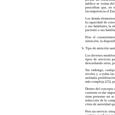
médico se exima del 
prescriban que, en 
incompetencia el Est
Los demás elementos 
la capacidad de conoc
y sus familiares, la 
paciente o sus familia
Pero el consentimie
intención, la disponi
Tipo de atención sani
Los diversos modelos 
tipos de servicios p
descuidando otros, po
Sin embargo, cualqui
niveles y a todas las
anómala proliferació
más compleja (23), pe
Dentro del concepto d
corriente es dar impo
otras personas -no se
reducción de la compl
crisis de autoridad q
Pero un servicio inte