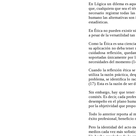
En Lógica un dilema es aque
que, cualquiera que sea el té
necesario registrar todas la
humano las alternativas son i
estadísticas.
En Ética no pueden existir ni
a pesar de la versatilidad ta
Como la Ética es una ciencia
su aplicación no deba tener 
cuidadosa reflexión, quedan
soportadas únicamente por la
necesidades del momento (14),
Cuando la reflexión ética se
utiliza la razón práctica, de
problema, se identifica lo ra
(17). Esta es la razón de ser 
Sin embargo, hay que tener e
comités. Es decir, cada prof
desempeño en el plano humano
por la objetividad que propor
Todo lo anterior reporta al 
éxito profesional, beneficio 
Pero la identidad del acto m
medios cada vez más sofistic