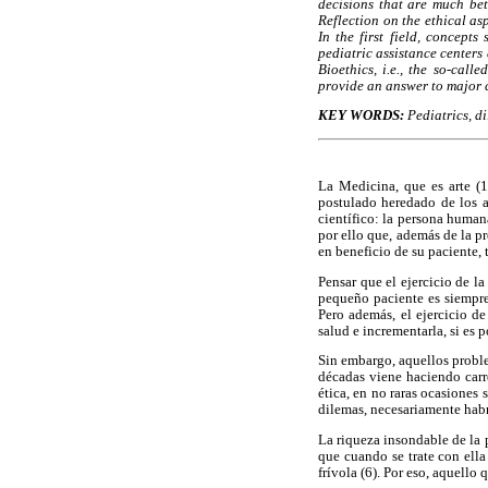
decisions that are much bett
Reflection on the ethical asp
In the first field, concept
pediatric assistance centers
Bioethics, i.e., the so-calle
provide an answer to major c
KEY WORDS:
Pediatrics, d
La Medicina, que es arte (1
postulado heredado de los a
científico: la persona human
por ello que, además de la p
en beneficio de su paciente,
Pensar que el ejercicio de 
pequeño paciente es siempre
Pero además, el ejercicio de
salud e incrementarla, si es p
Sin embargo, aquellos proble
décadas viene haciendo carr
ética, en no raras ocasiones 
dilemas, necesariamente habr
La riqueza insondable de la 
que cuando se trate con ella
frívola (6). Por eso, aquell