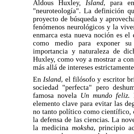
Aldous Huxley,
Island,
para en
"neuroteología". La definición q
proyecto de búsqueda y aprovecha
fenómenos neurológicos y la viven
enmarca esta nueva noción es el d
como medio para exponer su p
importancia y naturaleza de dic
Huxley, como voy a mostrar a cont
más allá de intereses estrictamente
En
Island,
el filósofo y escritor b
sociedad "perfecta" pero deshum
famosa novela
Un mundo feliz.
elemento clave para evitar las de
no tanto político como científico, 
la defensa de las ciencias. La nov
la medicina
moksha,
principio 