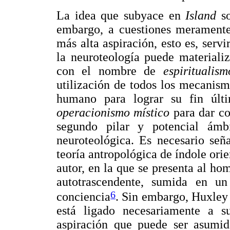
La idea que subyace en
Island
s
embargo, a cuestiones meramente
más alta aspiración, esto es, serv
la neuroteología puede materializ
con el nombre de
espiritualis
utilización de todos los mecanism
humano para lograr su fin últ
operacionismo místico
para dar c
segundo pilar y potencial ámb
neuroteológica. Es necesario señ
teoría antropológica de índole orien
autor, en la que se presenta al ho
autotrascendente, sumida en un
6
conciencia
. Sin embargo, Huxley
está ligado necesariamente a s
aspiración que puede ser asumid