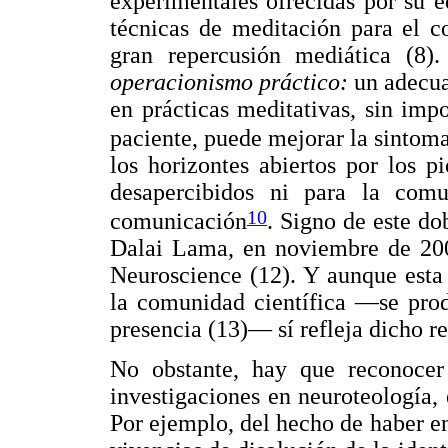
experimentales ofrecidas por su e
técnicas de meditación para el c
gran repercusión mediática (8
operacionismo práctico:
un adecua
en prácticas meditativas, sin imp
paciente, puede mejorar la sintoma
los horizontes abiertos por los 
desapercibidos ni para la comu
10
comunicación
. Signo de este do
Dalai Lama, en noviembre de 2005
Neuroscience (12). Y aunque esta
la comunidad científica —se prod
presencia (13)— sí refleja dicho r
No obstante, hay que reconocer 
investigaciones en neuroteología,
Por ejemplo, del hecho de haber en