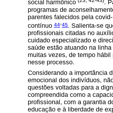
(23, 42-43)
social harmônico
. P
programas de aconselhamento
parentes falecidos pela covi
-
44
45
contínuo
. Salienta-se q
profissionais citadas no auxí
cuidado especializado e direc
saúde estão atuando na linha
muitas vezes, de tempo hábil
nesse processo.
Considerando a importância d
emocional dos indivíduos, nã
questões voltadas para a dig
compreendida como a capacid
profissional, com a garantia do
educação e à liberdade de e