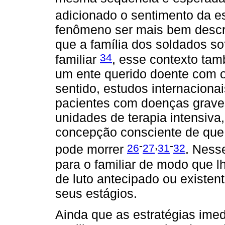
adicionado o sentimento da 
fenômeno ser mais bem descr
que a família dos soldados s
34
familiar
, esse contexto ta
um ente querido doente com o
sentido, estudos internaciona
pacientes com doenças graves
unidades de terapia intensiva,
concepção consciente de que 
-
,
-
26
27
31
32
pode morrer
. Ness
para o familiar de modo que l
de luto antecipado ou existe
seus estágios.
Ainda que as estratégias imed