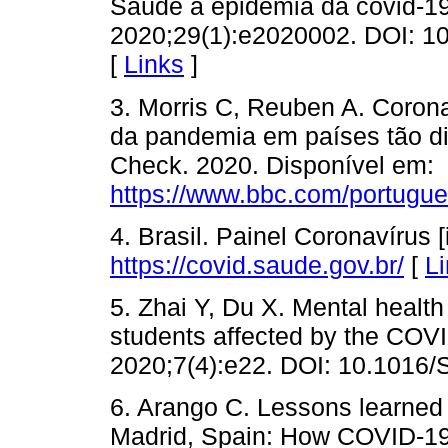
Saúde à epidemia da covid-19
2020;29(1):e2020002. DOI: 
[
Links
]
3. Morris C, Reuben A. Coron
da pandemia em países tão dif
Check. 2020. Disponível em:
https://www.bbc.com/portugue
4. Brasil. Painel Coronavírus 
https://covid.saude.gov.br/
[
L
5. Zhai Y, Du X. Mental health
students affected by the COVI
2020;7(4):e22. DOI: 10.1016
6. Arango C. Lessons learned 
Madrid, Spain: How COVID-19 h