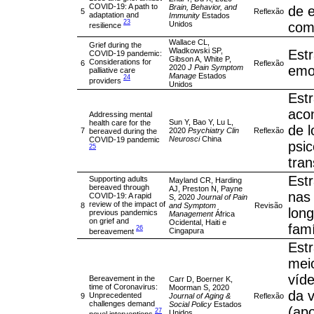
COVID-19: A path to
Brain, Behavior, and
de e
5
Reflexão
adaptation and
Immunity
Estados
23
Unidos
comp
resilience
Wallace CL,
Grief during the
Wladkowski SP,
Estr
COVID-19 pandemic:
Gibson A, White P,
Considerations for
6
Reflexão
2020
J Pain Symptom
emoc
palliative care
Manage
Estados
24
providers
Unidos
Estr
acon
Addressing mental
Sun Y, Bao Y, Lu L,
health care for the
de 
7
2020
Psychiatry Clin
Reflexão
bereaved during the
Neurosci
China
COVID-19 pandemic
psic
25
tran
Estr
Supporting adults
Mayland CR, Harding
bereaved through
AJ, Preston N, Payne
nas 
COVID-19: A rapid
S, 2020
Journal of Pain
review of the impact of
8
and Symptom
Revisão
long
previous pandemics
Management
África
on grief and
Ocidental, Haiti e
famí
26
Cingapura
bereavement
Estr
meio
víde
Bereavement in the
Carr D, Boerner K,
time of Coronavirus:
Moorman S, 2020
da v
Unprecedented
9
Journal of Aging &
Reflexão
challenges demand
Social Policy
Estados
(apo
27
Unidos
novel interventions