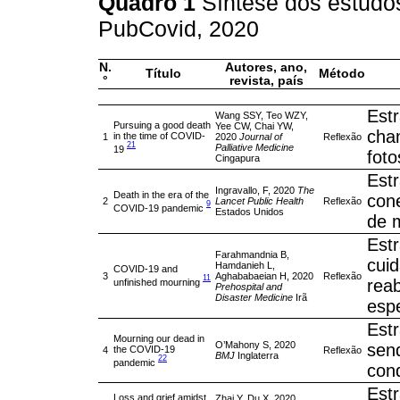
Quadro 1
Síntese dos estudo
PubCovid, 2020
N.
Autores, ano,
Título
Método
°
revista, país
Estr
Wang SSY, Teo WZY,
Pursuing a good death
Yee CW, Chai YW,
cham
in the time of COVID-
1
2020
Journal of
Reflexão
21
Palliative Medicine
19
foto
Cingapura
Estr
Ingravallo, F, 2020
The
Death in the era of the
cone
2
Lancet Public Health
Reflexão
9
COVID-19 pandemic
Estados Unidos
de m
Estr
Farahmandnia B,
cui
Hamdanieh L,
COVID-19 and
3
Aghababaeian H, 2020
Reflexão
11
rea
unfinished mourning
Prehospital and
Disaster Medicine
Irã
espe
Est
Mourning our dead in
O’Mahony S, 2020
sen
the COVID-19
4
Reflexão
BMJ
Inglaterra
22
pandemic
con
Estr
Loss and grief amidst
Zhai Y, Du X, 2020