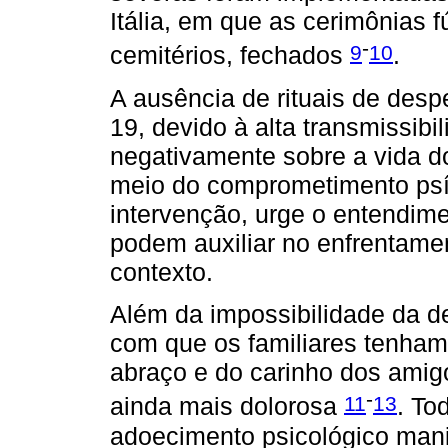
Itália, em que as cerimônias 
-
9
10
cemitérios, fechados
.
A ausência de rituais de desp
19, devido à alta transmissib
negativamente sobre a vida do
meio do comprometimento psí
intervenção, urge o entendime
podem auxiliar no enfrentame
contexto.
Além da impossibilidade da de
com que os familiares tenham
abraço e do carinho dos amigo
-
11
13
ainda mais dolorosa
. To
adoecimento psicológico manif