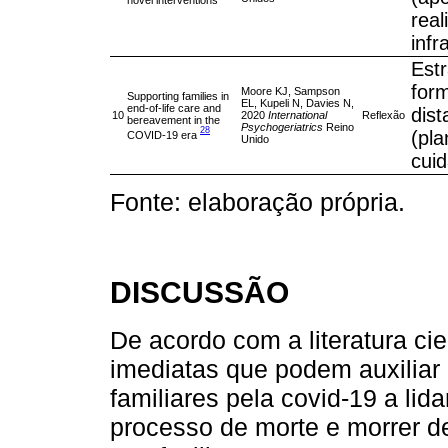
real
infr
Estr
for
Moore KJ, Sampson
Supporting families in
EL, Kupeli N, Davies N,
end-of-life care and
dist
10
2020
International
Reflexão
bereavement in the
Psychogeriatrics
Reino
28
(pl
COVID-19 era
Unido
cuid
Fonte: elaboração própria.
DISCUSSÃO
De acordo com a literatura cie
imediatas que podem auxiliar
familiares pela covid-19 a li
processo de morte e morrer d