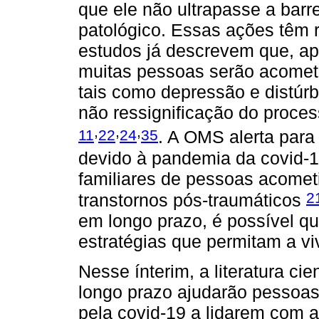
que ele não ultrapasse a barr
patológico. Essas ações têm r
estudos já descrevem que, a
muitas pessoas serão acomet
tais como depressão e distúrb
não ressignificação do proces
,
,
,
11
22
24
35
. A OMS alerta para
devido à pandemia da covid-19
familiares de pessoas acome
2
transtornos pós-traumáticos
em longo prazo, é possível qu
estratégias que permitam a vi
Nesse ínterim, a literatura cien
longo prazo ajudarão pessoas 
pela covid-19 a lidarem com 