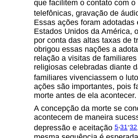
que facilitem o contato com 
telefônicas, gravação de áudi
Essas ações foram adotadas
Estados Unidos da América, o
por conta das altas taxas de 
obrigou essas nações a adot
relação a visitas de familiare
religiosas celebradas diante 
familiares vivenciassem o lut
ações são importantes, pois f
morte antes de ela acontecer.
A concepção da morte se conc
acontecem de maneira sucessi
,
-
5
31
32
depressão e aceitação
mesma sequência é esperada n