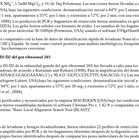
+
1X NH
, 1.5mM MgCl
, y 1U de Taq Polimerasa. Las reacciones fueron llevadas a
4
2
o
SA), bajo las siguientes condiciones: desnaturalización inicial a 94
C por 5 minuto
o
o
r 1 min, apareamiento a 55
C por 1 min, y extensión a 72
C por 2 min, con una ext
, 1999). Los productos de PCR y fragmentos de restricción fueron analizados en gel
EDTA). Los geles fueron teñidos con bromuro de etidio. Los tamaños de los fragme
r de peso molecular 50-1000pb (Fermentas, USA), usando el software UVIgelStar
n comparados con la base de datos de identificación rápida de levaduras Yeast-id.
(CSIC), España. Se tomó como control positivo para análisis morfológicos, bioquím
e
Saccharomyces cerevisiae
.
 D1/D2 del gen ribosomal 26S
 D1/D2 de la subunidad grande del gen ribosomal 26S fue llevada a cabo para los 
 dudosas, de acuerdo a Kurtzman and Robnett (1998). Para la amplificación del dom
AATAAGCGGAGGAAAAG-3´) y NL4 (5´-GGTCCGTGTTTCAAGACGG-3´). Las reaccio
ltigene-Labnet, USA) bajo las siguientes condiciones: desnaturalización inicial a
o
o
o
a 94
C por 1 min, apareamiento a 55
C por 30 seg, y extensión a 72
C por 1 min, c
d
et al.
, 2008).
 purificados y secuenciados por la empresa MACROGEN (USA) bajo las condiciones
as fueron ensambladas mediante el software Chromas Pro v. 1.42 ® y comparadas co
oritmo "Basic Local Alignment Search Tool (BLAST)".
s de levaduras y hongos levaduriformes, fueron obtenidos 22 perfiles de restricción
os amplificados por PCR y de los fragmentos obtenidos después de la digestión con 
 grupos fueron identificados después de comparar los pesos moleculares de los produ