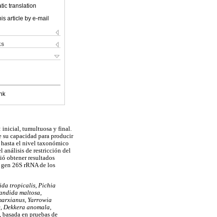
ic translation
is article by e-mail
ks
nk
 inicial, tumultuosa y final.
de su capacidad para producir
s hasta el nivel taxonómico
análisis de restricción del
ió obtener resultados
l gen 26S rRNA de los
da tropicalis
,
Pichia
andida maltosa
,
marxianus
,
Yarrowia
e
,
Dekkera anomala
,
s, basada en pruebas de