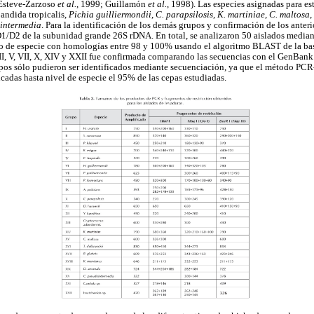
(Esteve-Zarzoso
et al.
, 1999; Guillamón
et al.
, 1998). Las especies asignadas para es
Candida tropicalis,
Pichia guilliermondii
,
C. parapsilosis, K. martiniae, C. maltosa
,
intermedia
. Para la identificación de los demás grupos y confirmación de los anterio
/D2 de la subunidad grande 26S rDNA. En total, se analizaron 50 aislados mediant
o de especie con homologías entre 98 y 100% usando el algoritmo BLAST de la ba
 II, V, VII, X, XIV y XXII fue confirmada comparando las secuencias con el GenBank. 
upos sólo pudieron ser identificados mediante secuenciación, ya que el método PCR
icadas hasta nivel de especie el 95% de las cepas estudiadas.