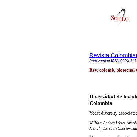
Revista Colombia
Print version
ISSN
0123-347
Rev. colomb. biotecnol 
Diversidad de levadu
Colombia
Yeast diversity associat
William Andrés López-Arbol
1
Mena
, Esteban Osorio-Ca
1