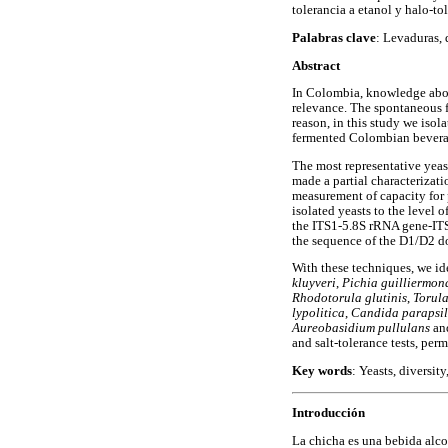
tolerancia a etanol y halo-to
Palabras clave
: Levaduras, 
Abstract
In Colombia, knowledge abou
relevance. The spontaneous fe
reason, in this study we isol
fermented Colombian bevera
The most representative yeast
made a partial characterizati
measurement of capacity for 
isolated yeasts to the level
the ITS1-5.8S rRNA gene-ITS2
the sequence of the D1/D2 do
With these techniques, we ide
kluyveri
,
Pichia guilliermon
Rhodotorula glutinis
,
Torula
lypolitica
,
Candida parapsil
Aureobasidium pullulans
an
and salt-tolerance tests, per
Key words
: Yeasts, diversit
Introducción
La chicha es una bebida alc