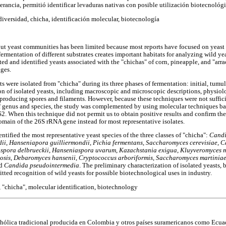
lerancia, permitió identificar levaduras nativas con posible utilización biotecnológic
diversidad, chicha, identificación molecular, biotecnología
t yeast communities has been limited because most reports have focused on yeast s
rmentation of different substrates creates important habitats for analyzing wild yea
ated and identified yeasts associated with the "chichas" of corn, pineapple, and "arra
ges.
s were isolated from "chicha" during its three phases of fermentation: initial, tumult
on of isolated yeasts, including macroscopic and microscopic descriptions, physiolo
producing spores and filaments. However, because these techniques were not sufficie
 of genus and species, the study was complemented by using molecular techniques bas
. When this technique did not permit us to obtain positive results and confirm t
main of the 26S rRNA gene instead for most representative isolates.
ntified the most representative yeast species of the three classes of "chicha":
Candi
dii
,
Hanseniapora guilliermondii
,
Pichia fermentans
,
Saccharomyces cerevisiae
,
C
spora delbrueckii
,
Hanseniaspora uvarum
,
Kazachstania exigua
,
Kluyveromyces 
osis
,
Debaromyces hansenii
,
Cryptococcus arboriformis
,
Saccharomyces martinia
d
Candida pseudointermedia
. The preliminary characterization of isolated yeasts,
mitted recognition of wild yeasts for possible biotechnological uses in industry.
y, "chicha", molecular identification, biotechnology
ohólica tradicional producida en Colombia y otros países suramericanos como Ecuad