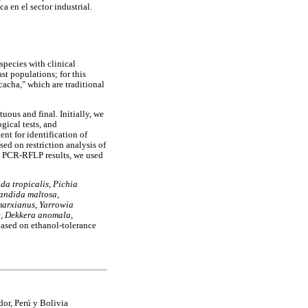
a en el sector industrial.
pecies with clinical
st populations; for this
cacha," which are traditional
uous and final. Initially, we
gical tests, and
nt for identification of
ed on restriction analysis of
he PCR-RFLP results, we used
da tropicalis
,
Pichia
andida maltosa
,
marxianus
,
Yarrowia
e
,
Dekkera anomala
,
 based on ethanol-tolerance
or, Perú y Bolivia