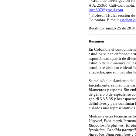
Grupo de Investigación en 
A.A. 25360. Cali-Colombia.
luza607@gmail.com
2
Profesor Titular sección de
Colombia. E-mail:
esteban.o
Recibido: marzo 25 de 2010
Resumen
En Colombia el conocimiento
estudios se han enfocado pri
espontáneas a partir de diver
estudio de la dinámica de las
estudio se aislaron e identif
arracacha, que son bebidas 
Se realizó el aislamiento de 
Inicialmente, se hizo una car
filamentos y esporas. Sin emb
de género o de especie, se c
gen rRNA 5.8S y los espaciad
definitivos y para confirma
aislados más representativos.
Mediante estas técnicas se lo
kluyveri
,
Pichia guilliermon
Rhodotorula glutinis
,
Torula
lypolitica
,
Candida parapsil
Aureobasidium pullulans
y