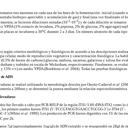
tomaron tres muestras en cada una de las fases de la fermentación: inicial (cuando t
esentaba burbujeo apreciable y acumulación de gas) y final (una vez finalizado el b
-1
-5
a muestra, se hicieron diluciones seriadas (10
-10
) y de cada dilución se tomaron 
ivo YPDA (1% extracto de levadura, 2% peptona, 2% de glucosa, 2% agar-agar) su
o
Las placas se incubaron a 30
C durante 2 a 3 días. Un número aleatorio de cada tipo
os según criterios morfológicos y fisiológicos de acuerdo a las descripciones real
gía celular, modo de reproducción vegetativa y caracterización fisiológica. La habi
r (0.5% de fuente de carbono) glucosa, maltosa, sacarosa, galactosa y xilosa fue ev
durham y turbidez en escala de Wickerham, respectivamente. Finalmente, se evaluó
(10 y 15% v/v) en medio YPDA (Boekhout
et al.
2004). Todas las pruebas fisiológicas 
n de ADN
aduras se realizó utilizando la metodología descrita por Osorio-Cadavid
et al.
(200
tometría a 260nm y se determinó la pureza mediante la relación espectrofotométri
 levaduras
slados fue llevado a cabo por PCR-RFLP de la región ITS1-5.8S rDNA-ITS2 como lo 
ión, los primers usados fueron ITS1 (5´-TCCGTAGGTGAACCTGCGG-3´) e ITS4 (5´-
3´) (White
et al.
1990). Los productos de PCR fueron digeridos con 1U de las end
C por 2h.
omaron 7µl (aproximadamente 1ng/µl) de ADN extraído y se resuspendió en 28µl de