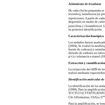
Aislamiento de levaduras
De cada chicha preparada se 
reunidos), tumultuosa (se pr
repeticiones. A partir de cad
dispersión en medio de cult
penicilina y cloramfenicol. 
su posterior identificación.
Caracterización fenotípica
Los aislados fueron analizad
(2004). Se evaluó la morfolo
fuente de carbono) y asimila
dióxido de carbono en tubos 
p/v) y tolerancia a etanol 
Extracción y cuantificació
La extracción del ADN de lev
realizó mediante espectrofo
Identificación molecular de
La identificación de los ai
(1999). Para la amplificac
TCCTCCGCTTATTGATATGC-
o
Cfo I (Fermentas, USA) a 37
Para la amplificación, se t