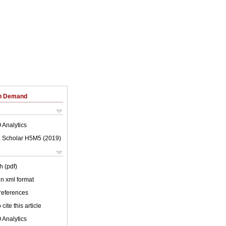
on Demand
 Analytics
 Scholar H5M5 (
2019
)
h (pdf)
 in xml format
 references
cite this article
 Analytics