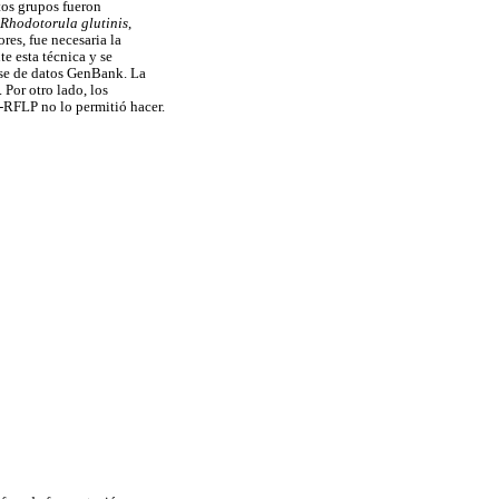
tos grupos fueron
Rhodotorula glutinis
,
res, fue necesaria la
e esta técnica y se
se de datos GenBank. La
Por otro lado, los
-RFLP no lo permitió hacer.