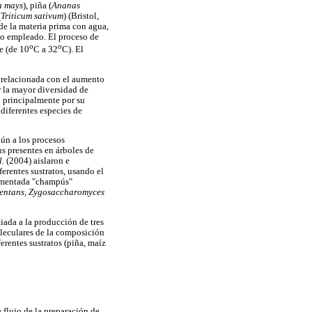
a mays
), piña (
Ananas
(
Triticum sativum
) (Bristol,
de la materia prima con agua,
ato empleado. El proceso de
o
o
e (de 10
C a 32
C). El
e relacionada con el aumento
r la mayor diversidad de
n principalmente por su
 diferentes especies de
ún a los procesos
s presentes en árboles de
l.
(2004) aislaron e
ferentes sustratos, usando el
ermentada "champús"
ermentans, Zygosaccharomyces
iada a la producción de tres
moleculares de la composición
erentes sustratos (piña, maíz
 flujo de la preparación de