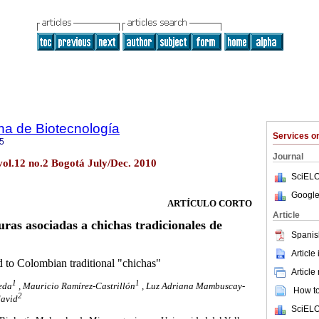
na de Biotecnología
Services 
5
Journal
vol.12 no.2 Bogotá July/Dec. 2010
SciELO
Google
ARTÍCULO CORTO
Article
ras asociadas a chichas tradicionales de
Spanis
Article
ed to Colombian traditional "chichas"
Article
1
1
eda
, Mauricio Ramírez-Castrillón
, Luz Adriana Mambuscay-
How to 
2
david
SciELO