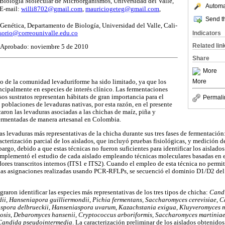
Biología Molecular de Microorganismos, Universidad del Valle,
Automat
 E-mail:
willi8702@gmail.com
,
mauriciogeteg@gmail.com
,
Send th
 Genética, Departamento de Biología, Universidad del Valle, Cali-
sorio@correounivalle.edu.co
Indicators
Related lin
 Aprobado: noviembre 5 de 2010
Share
More
More
 de la comunidad levaduriforme ha sido limitado, ya que los
ncipalmente en especies de interés clínico. Las fermentaciones
sos sustratos representan hábitats de gran importancia para el
Permali
 poblaciones de levaduras nativas, por esta razón, en el presente
icaron las levaduras asociadas a las chichas de maíz, piña y
fermentadas de manera artesanal en Colombia.
las levaduras más representativas de la chicha durante sus tres fases de fermentación:
acterización parcial de los aislados, que incluyó pruebas fisiológicas, y medición 
argo, debido a que estas técnicas no fueron suficientes para identificar los aislado
omplementó el estudio de cada aislado empleando técnicas moleculares basadas en el 
ores transcritos internos (ITS1 e ITS2). Cuando el empleo de esta técnica no permit
r las asignaciones realizadas usando PCR-RFLPs, se secuenció el dominio D1/D2 de
graron identificar las especies más representativas de los tres tipos de chicha:
Candi
dii
,
Hanseniapora guilliermondii
,
Pichia fermentans
,
Saccharomyces cerevisiae
,
C
spora delbrueckii
,
Hanseniaspora uvarum
,
Kazachstania exigua
,
Kluyveromyces 
osis
,
Debaromyces hansenii
,
Cryptococcus arboriformis
,
Saccharomyces martinia
Candida pseudointermedia
. La caracterización preliminar de los aislados obtenido