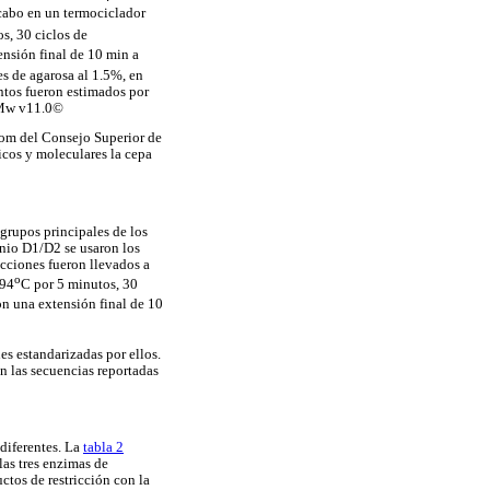
 cabo en un termociclador
s, 30 ciclos de
ensión final de 10 min a
es de agarosa al 1.5%, en
ntos fueron estimados por
tMw v11.0©
com del Consejo Superior de
icos y moleculares la cepa
grupos principales de los
inio D1/D2 se usaron los
nes fueron llevados a
o
 94
C por 5 minutos, 30
on una extensión final de 10
 estandarizadas por ellos.
n las secuencias reportadas
 diferentes. La
tabla 2
las tres enzimas de
ctos de restricción con la