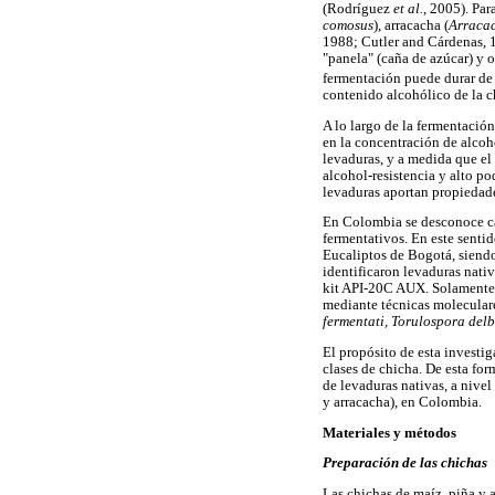
(Rodríguez
et al.
, 2005). Par
comosus
), arracacha (
Arracac
1988; Cutler and Cárdenas, 1
"panela" (caña de azúcar) y o
fermentación puede durar de 1
contenido alcohólico de la ch
A lo largo de la fermentació
en la concentración de alcoh
levaduras, y a medida que el 
alcohol-resistencia y alto p
levaduras aportan propiedade
En Colombia se desconoce cas
fermentativos. En este senti
Eucaliptos de Bogotá, siendo
identificaron levaduras nat
kit API-20C AUX. Solament
mediante técnicas molecular
fermentati, Torulospora delb
El propósito de esta investig
clases de chicha. De esta for
de levaduras nativas, a nivel
y arracacha), en Colombia.
Materiales y métodos
Preparación de las chichas
Las chichas de maíz, piña y 