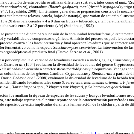
a la obtención de esta bebida se utilizan diferentes sustratos, tales como el maíz (
Ze
ia xanthorhriza
), chontaduro (
Bactris gasipaes
), maní (
Arachis hypogaea
) y trigo 
947; Hayashida, 2008). En términos generales, su preparación consta de la mezcla 
tros suplementos (clavos, canela, hojas de naranja), que varían de acuerdo al sustr
5 a 20 días para cereales y 4 a 8 días en frutas y tubérculos, a temperatura ambient
icha varía entre 2 a 12 por ciento (v/v) (Steinkraus, 1995)
n se presenta una dinámica y sucesión de la comunidad levaduriforme, directament
ol y variabilidad de compuestos orgánicos. Al inicio del proceso es posible detecta
proceso avanza a las fases intermedia y final aparecen levaduras que se caracteriza
oder fermentativo como la especie
Saccharomyces cerevisiae
. La intervención de las
s organolépticas al producto final (Esteve-Zarzoso
et al.
, 2001).
i por completo la diversidad de levaduras asociadas a suelos, aguas, alimentos y a
do, Duarte
et al.
(1994) evaluaron la diversidad de levaduras del género Cryptococcu
 clasificadas de acuerdo a características morfológicas y bioquímicas. Vanegas
et a
ivas colombianas de los géneros Candida,
Cryptococcus
y
Rhodotorula
a partir de di
e Osorio-Cadavid
et al.
(2008) evaluaron la diversidad de levaduras de la bebida f
es, identificando levaduras tales como
S. cerevisiae, Issatchenkia orientalis, P. f
ruekii, Hanseniaspora spp., P. kluyveri var. kluyveri, y Galactomyces geotrichum
.
ación fue analizar la riqueza de especies de levaduras y hongos levaduriformes asoc
ma, este trabajo representa el primer reporte sobre la caracterización por métodos 
 de especie, que están implicadas durante la fermentación de la chicha a partir de dif
arracacha fueron preparadas en cinco repeticiones. La
tabla 1
muestra el diagrama de