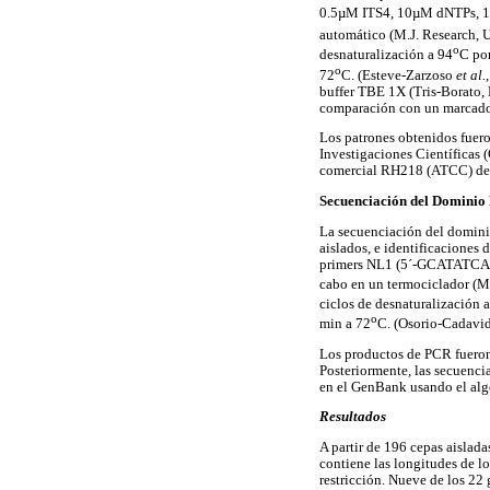
0.5µM ITS4, 10µM dNTPs, 
automático (M.J. Research, U
o
desnaturalización a 94
C po
o
72
C. (Esteve-Zarzoso
et al.
buffer TBE 1X (Tris-Borato, 
comparación con un marcado
Los patrones obtenidos fuero
Investigaciones Científicas 
comercial RH218 (ATCC) d
Secuenciación del Dominio
La secuenciación del dominio
aislados, e identificaciones
primers NL1 (5´-GCATATC
cabo en un termociclador (Mu
ciclos de desnaturalización 
o
min a 72
C. (Osorio-Cadavi
Los productos de PCR fueron
Posteriormente, las secuenci
en el GenBank usando el alg
Resultados
A partir de 196 cepas aislada
contiene las longitudes de l
restricción. Nueve de los 22