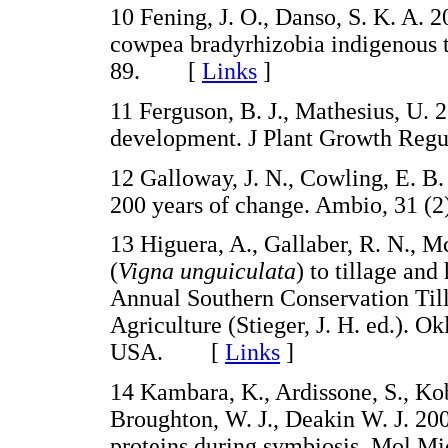
10 Fening, J. O., Danso, S. K. A. 2
cowpea bradyrhizobia indigenous to
89. [
Links
]
11 Ferguson, B. J., Mathesius, U. 
development. J Plant Growth Reg
12 Galloway, J. N., Cowling, E. B.
200 years of change. Ambio, 31 
13 Higuera, A., Gallaber, R. N., 
(
Vigna unguiculata
) to tillage an
Annual Southern Conservation Till
Agriculture (Stieger, J. H. ed.). 
USA. [
Links
]
14 Kambara, K., Ardissone, S., Ko
Broughton, W. J., Deakin W. J. 200
proteins during symbiosis. Mol M