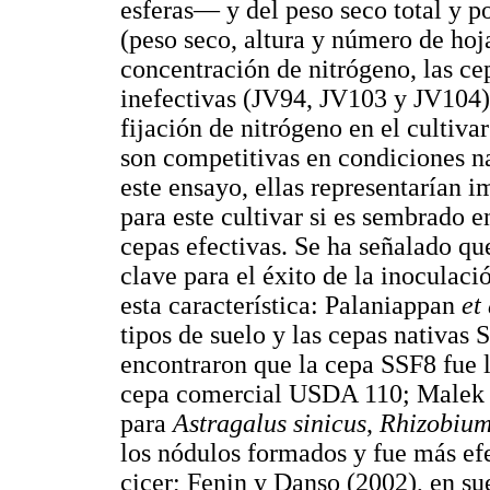
esferas— y del peso seco total y 
(peso seco, altura y número de hoja
concentración de nitrógeno, las c
inefectivas (JV94, JV103 y JV104)
fijación de nitrógeno en el cultivar
son competitivas en condiciones nat
este ensayo, ellas representarían 
para este cultivar si es sembrado 
cepas efectivas. Se ha señalado qu
clave para el éxito de la inoculació
esta característica: Palaniappan
et 
tipos de suelo y las cepas nativas
encontraron que la cepa SSF8 fue l
cepa comercial USDA 110; Male
para
Astragalus sinicus
,
Rhizobium
los nódulos formados y fue más ef
cicer; Fenin y Danso (2002), en su