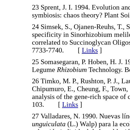
23 Sprent, J. I. 1994. Evolution an
symbiosis: chaos theory? Plant S
24 Simsek, S., Ojanen-Reuhs, T., S
specificity in Sinorhizobium melil
correlated to Succinoglycan Oligos
7733-7740. [
Links
]
25 Somasegaran, P. Hoben, H. J. 
Legume
Rhizobium
Technology. B
26 Timko, M. P., Rushton, P. J., L
Chipumuro, E., Cheung, F., Town,
analysis of the gene-rich space o
103. [
Links
]
27 Valladares, N. 1990. Nuevas lín
unguiculata
(L.) Walp) para la eco