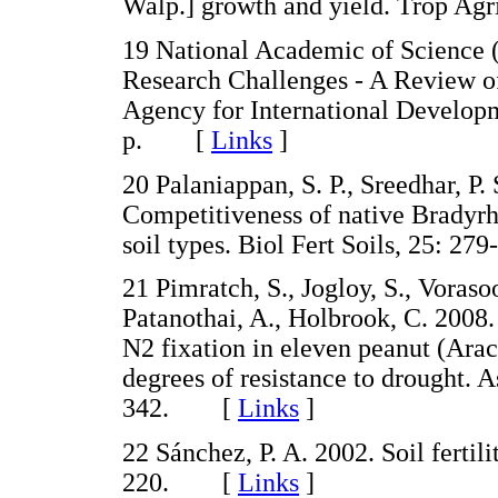
Walp.] growth and yield. Trop A
19 National Academic of Science (
Research Challenges - A Review o
Agency for International Develop
p. [
Links
]
20 Palaniappan, S. P., Sreedhar, P.
Competitiveness of native Bradyrh
soil types. Biol Fert Soils, 25:
21 Pimratch, S., Jogloy, S., Voraso
Patanothai, A., Holbrook, C. 2008. E
N2 fixation in eleven peanut (Arac
degrees of resistance to drought. As
342. [
Links
]
22 Sánchez, P. A. 2002. Soil fertil
220. [
Links
]