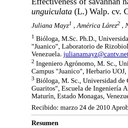
Effectiveness of savannah na
unguiculata
(L.) Walp. cv.
1
2
Juliana Mayz
, América Lárez
, 
1
Bióloga, M.Sc. Ph.D., Universid
"Juanico", Laboratorio de Rizobio
Venezuela.
julianamayz@cantv.ne
2
Ingeniero Agrónomo, M. Sc., Uni
Campus "Juanico", Herbario UOJ, 
3
Bióloga, M. Sc., Universidad de
Guaritos", Escuela de Ingeniería
Maturín, Estado Monagas, Venezue
Recibido: marzo 24 de 2010 Apro
Resumen