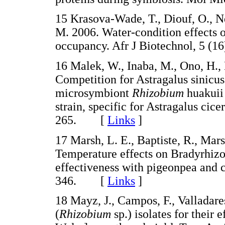
15 Krasova-Wade, T., Diouf, O., Ndo
M. 2006. Water-condition effects 
occupancy. Afr J Biotechnol, 5 
16 Malek, W., Inaba, M., Ono, H.,
Competition for Astragalus sinicus
microsymbiont
Rhizobium
huakuii
strain, specific for Astragalus cic
265. [
Links
]
17 Marsh, L. E., Baptiste, R., Mars
Temperature effects on Bradyrhiz
effectiveness with pigeonpea and c
346. [
Links
]
18 Mayz, J., Campos, F., Valladare
(
Rhizobium
sp.) isolates for their 