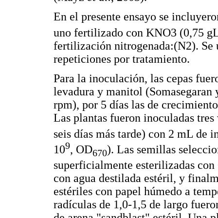
En el presente ensayo se incluyero
uno fertilizado con KNO3 (0,75 g
fertilización nitrogenada:(N2). Se 
repeticiones por tratamiento.
Para la inoculación, las cepas fuer
levadura y manitol (Somasegaran y
rpm), por 5 días las de crecimiento
Las plantas fueron inoculadas tres
seis días más tarde) con 2 mL de i
9
10
, OD
). Las semillas selecc
670
superficialmente esterilizadas con
con agua destilada estéril, y fina
estériles con papel húmedo a temp
radículas de 1,0-1,5 de largo fuero
de arena "sandblast" estéril. Una p