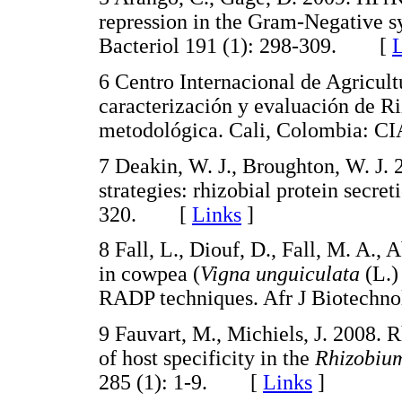
repression in the Gram-Negative s
Bacteriol 191 (1): 298-309. [
L
6 Centro Internacional de Agricult
caracterización y evaluación de Ri
metodológica. Cali, Colombia:
7 Deakin, W. J., Broughton, W. J. 
strategies: rhizobial protein secre
320. [
Links
]
8 Fall, L., Diouf, D., Fall, M. A.,
in cowpea (
Vigna unguiculata
(L.)
RADP techniques. Afr J Biotechn
9 Fauvart, M., Michiels, J. 2008. 
of host specificity in the
Rhizobiu
285 (1): 1-9. [
Links
]