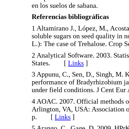
en los suelos de sabana.
Referencias bibliográficas
1 Altamirano J., López, M., Acosta, 
soluble sugars on seed quality in
L.): The case of Trehalose. Cro
2 Analytical Software. 2003. Stati
States. [
Links
]
3 Appunu, C., Sen, D., Singh, M. K
performance of Bradyrhizobium ja
under field conditions. J Cent E
4 AOAC. 2007. Official methods of 
Arlington, VA, USA: Association o
p. [
Links
]
5 Arango, C., Gage, D. 2009. HPrK