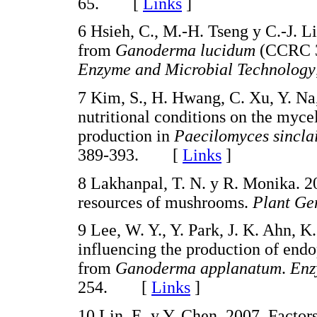
65. [
Links
]
6 Hsieh, C., M.-H. Tseng y C.-J. L
from
Ganoderma lucidum
(CCRC 36
Enzyme and Microbial Technology
7 Kim, S., H. Hwang, C. Xu, Y. Na,
nutritional conditions on the myc
production in
Paecilomyces sinclai
389-393. [
Links
]
8 Lakhanpal, T. N. y R. Monika. 2
resources of mushrooms.
Plant Ge
9 Lee, W. Y., Y. Park, J. K. Ahn, K
influencing the production of end
from
Ganoderma applanatum
.
Enz
254. [
Links
]
10 Lin, E. y Y. Chen. 2007. Factor