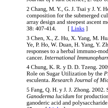
2 Chang, M. Y., G. J. Tsai y J. Y.
composition for the submerged cul
array design and steepest ascent 
38: 407-414. [
Links
]
3 Chen, X., Z. Hu, X. Yang, M. Hua
Ye, P. Ho, W. Duan, H. Yang, Y. Z
responses to a herbal immuno-modu
cancer.
International Immunopha
4 Chung, K. R. y D. D. Tzeng. 200
Role on Sugar Utilization by the
P
esculenta.
Research Journal of Mi
5 Fang, Q. H. y J. J. Zhong. 2002
Ganoderma lucidum
for production
ganoderic acid and polysaccharide