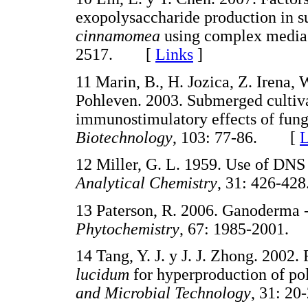
exopolysaccharide production in s
cinnamomea
using complex media
2517. [
Links
]
11 Marin, B., H. Jozica, Z. Irena,
Pohleven. 2003. Submerged cultiv
immunostimulatory effects of fung
Biotechnology
, 103: 77-86. [
L
12 Miller, G. L. 1959. Use of DNS 
Analytical Chemistry
, 31: 426-
13 Paterson, R. 2006. Ganoderma - 
Phytochemistry
, 67: 1985-2001
14 Tang, Y. J. y J. J. Zhong. 2002
lucidum
for hyperproduction of po
and Microbial Technology
, 31: 