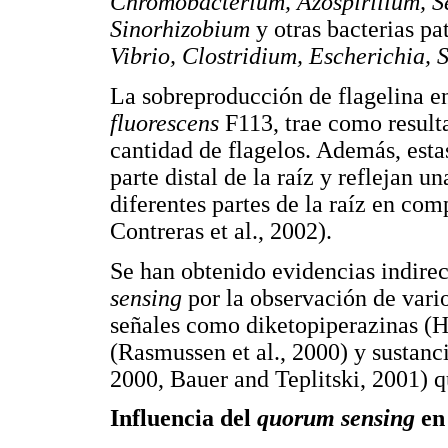
Chromobacterium, Azospirillum, S
Sinorhizobium
y otras bacterias pa
Vibrio, Clostridium, Escherichia, 
La sobreproducción de flagelina en
fluorescens
F113, trae como result
cantidad de flagelos. Además, esta
parte distal de la raíz y reflejan u
diferentes partes de la raíz en co
Contreras et al., 2002).
Se han obtenido evidencias indire
sensing
por la observación de vari
señales como diketopiperazinas (H
(Rasmussen et al., 2000) y sustancia
2000, Bauer and Teplitski, 2001) qu
Influencia del
quorum sensing
en 