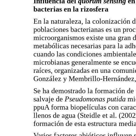
Influencia del
quorum sensing
en 
bacterias en la rizosfera
En la naturaleza, la colonización d
poblaciones bacterianas es un pro
microorganismos existe una gran di
metabólicas necesarias para la adh
cuando las condiciones ambientale
microbianas generalmente se encuen
raíces, organizadas en una comun
González y Membrillo-Hernández,
Se ha demostrado la formación de
salvaje de
Pseudomonas putida
mie
ppuA forma biopelículas con carac
llenos de agua (Steidle et al. (200
formación de esta estructura med
Varios factores abióticos influyen 