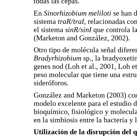
todas las cepas.
En
Sinorhizobium meliloti
se han d
sistema
traR/traI
, relacionadas co
el sistema
sinR/sinI
que controla l
(Marketon and González, 2002).
Otro tipo de molécula señal difere
Bradyrhizobium
sp., la bradyoxetin
genes nod (Loh et al., 2001, Loh et
peso molecular que tiene una estruc
sideróforos.
González and Marketon (2003) cons
modelo excelente para el estudio 
bioquímico, fisiológico y molecul
en la simbiosis entre la bacteria y 
Utilización de la disrupción del 