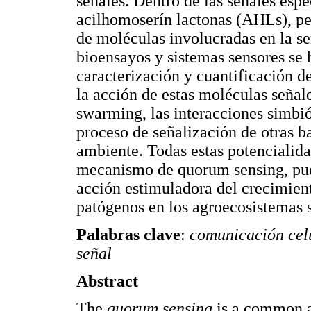
señales. Dentro de las señales esp
acilhomoserín lactonas (AHLs), pe
de moléculas involucradas en la s
bioensayos y sistemas sensores se 
caracterización y cuantificación d
la acción de estas moléculas señale
swarming, las interacciones simbió
proceso de señalización de otras 
ambiente. Todas estas potencialida
mecanismo de quorum sensing, pudi
acción estimuladora del crecimient
patógenos en los agroecosistemas s
Palabras clave
:
comunicación celu
señal
Abstract
The
quorum sensing
is a common at