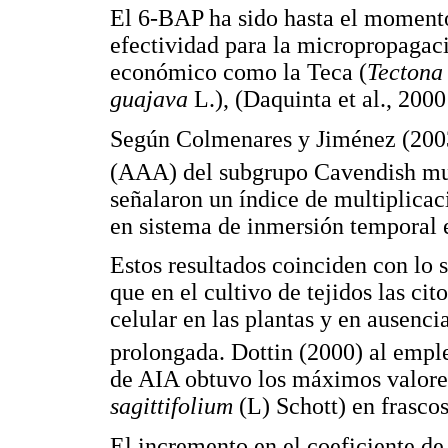
El 6-BAP ha sido hasta el moment
efectividad para la micropropagaci
económico como la Teca (
Tectona
guajava
L.), (Daquinta et al., 2000
Según Colmenares y Jiménez (2003
(AAA) del subgrupo Cavendish mul
señalaron un índice de multiplicac
en sistema de inmersión temporal 
Estos resultados coinciden con lo 
que en el cultivo de tejidos las cit
celular en las plantas y en ausencia
prolongada. Dottin (2000) al empl
de AIA obtuvo los máximos valores
sagittifolium
(L) Schott) en frasco
El incremento en el coeficiente de