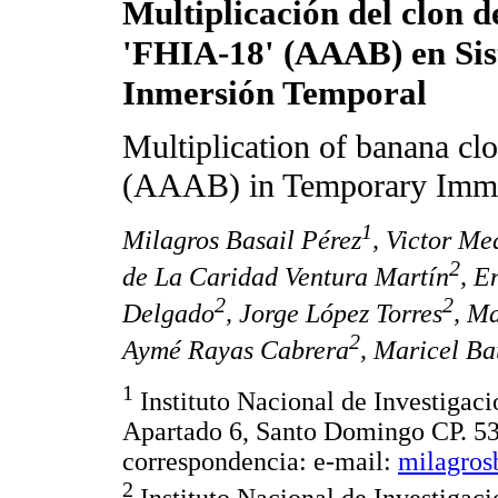
Multiplicación del clon 
'FHIA-18' (AAAB) en Si
Inmersión Temporal
Multiplication of banana cl
(AAAB) in Temporary Imme
1
Milagros Basail Pérez
, Victor Me
2
de La Caridad Ventura Martín
, E
2
2
Delgado
, Jorge López Torres
, M
2
Aymé Rayas Cabrera
, Maricel Ba
1
Instituto Nacional de Investigac
Apartado 6, Santo Domingo CP. 53
correspondencia: e-mail:
milagros
2
Instituto Nacional de Investigac