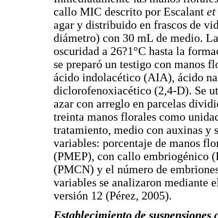
callo MIC descrito por Escalant
et
agar y distribuido en frascos de v
diámetro) con 30 mL de medio. La
oscuridad a 26?1°C hasta la forma
se preparó un testigo con manos fl
ácido indolacético (AIA), ácido n
diclorofenoxiacético (2,4-D). Se u
azar con arreglo en parcelas divid
treinta manos florales como unida
tratamiento, medio con auxinas y s
variables: porcentaje de manos fl
(PMEP), con callo embriogénico 
(PMCN) y el número de embriones 
variables se analizaron mediante
versión 12 (Pérez, 2005).
Establecimiento de suspensiones 