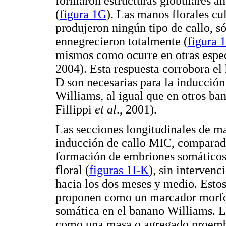
formaron estructuras globulares a
(
figura 1G
). Las manos florales cu
produjeron ningún tipo de callo, só
ennegrecieron totalmente (
figura 
mismos como ocurre en otras esp
2004). Esta respuesta corrobora e
D son necesarias para la inducció
Williams, al igual que en otros ban
Fillippi
et al
., 2001).
Las secciones longitudinales de ma
inducción de callo MIC, comparadas
formación de embriones somáticos 
floral (
figuras 1I-K
), sin intervenc
hacia los dos meses y medio. Esto
proponen como un marcador morfo
somática en el banano Williams. L
como una masa o agregado proemb