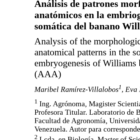
Análisis de patrones mor
anatómicos en la embriog
somática del banano Wil
Analysis of the morphologi
anatomical patterns in the s
embryogenesis of Williams
(AAA)
1
Maribel Ramírez-Villalobos
, Eva
1
Ing. Agrónoma, Magister Scientia
Profesora Titular. Laboratorio de
Facultad de Agronomía, Universid
Venezuela. Autor para correspond
2
Lcda. en Biología, Master of Sci