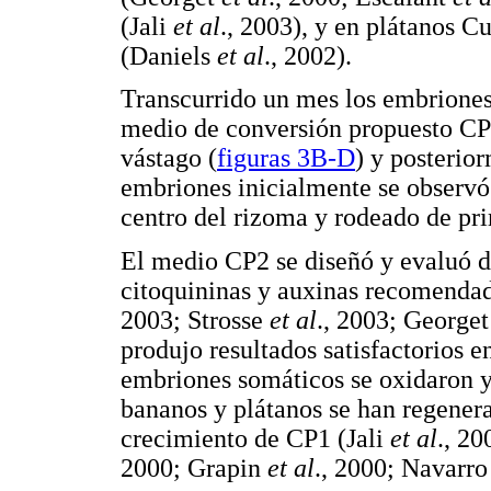
(Jali
et al
., 2003), y en plátanos C
(Daniels
et al
., 2002).
Transcurrido un mes los embrion
medio de conversión propuesto CP2
vástago (
figuras 3B-D
) y posterior
embriones inicialmente se observó 
centro del rizoma y rodeado de pri
El medio CP2 se diseñó y evaluó d
citoquininas y auxinas recomendad
2003; Strosse
et al
., 2003; George
produjo resultados satisfactorios 
embriones somáticos se oxidaron y
bananos y plátanos se han regenerad
crecimiento de CP1 (Jali
et al
., 2
2000; Grapin
et al
., 2000; Navarr