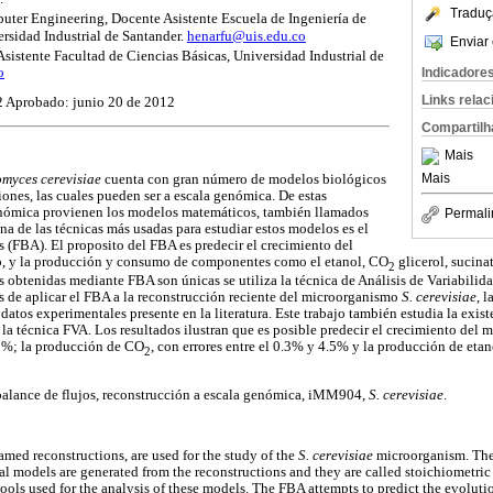
Traduç
uter Engineering, Docente Asistente Escuela de Ingeniería de
ersidad Industrial de Santander.
henarfu@uis.edu.co
Enviar 
istente Facultad de Ciencias Básicas, Universidad Industrial de
o
Indicadore
Links rela
2 Aprobado: junio 20 de 2012
Compartilh
Mais
Mais
myces cerevisiae
cuenta con gran número de modelos biológicos
nes, las cuales pueden ser a escala genómica. De estas
enómica provienen los modelos matemáticos, también llamados
Permali
a de las técnicas más usadas para estudiar estos modelos es el
s (FBA). El proposito del FBA es predecir el crecimiento del
o, y la producción y consumo de componentes como el etanol, CO
glicerol, sucinat
2
s obtenidas mediante FBA son únicas se utiliza la técnica de Análisis de Variabilida
os de aplicar el FBA a la reconstrucción reciente del microorganismo
S. cerevisiae
, 
atos experimentales presente en la literatura. Este trabajo también estudia la exist
la técnica FVA. Los resultados ilustran que es posible predecir el crecimiento del
28%; la producción de CO
, con errores entre el 0.3% y 4.5% y la producción de etan
2
 balance de flujos, reconstrucción a escala genómica, iMM904,
S. cerevisiae
.
amed reconstructions, are used for the study of the
S. cerevisiae
microorganism. The 
 models are generated from the reconstructions and they are called stoichiometric
 tools used for the analysis of these models. The FBA attempts to predict the evolut