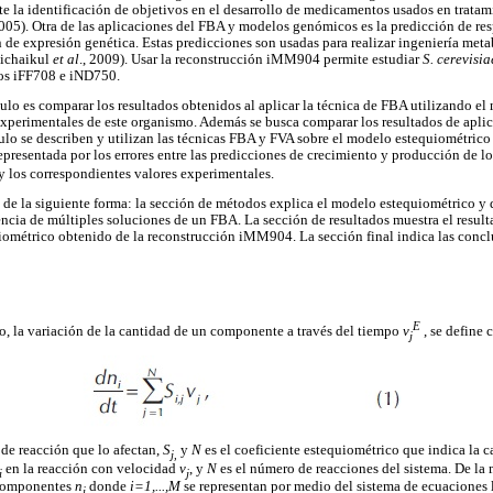
ite la identificación de objetivos en el desarrollo de medicamentos usados en tratam
2005). Otra de las aplicaciones del FBA y modelos genómicos es la predicción de r
 de expresión genética. Estas predicciones son usadas para realizar ingeniería meta
ichaikul
et al
., 2009). Usar la reconstrucción iMM904 permite estudiar
S. cerevisia
os iFF708 e iND750.
ículo es comparar los resultados obtenidos al aplicar la técnica de FBA utilizando e
xperimentales de este organismo. Además se busca comparar los resultados de apli
culo se describen y utilizan las técnicas FBA y FVA sobre el modelo estequiométri
epresentada por los errores entre las predicciones de crecimiento y producción de
 y los correspondientes valores experimentales.
o de la siguiente forma: la sección de métodos explica el modelo estequiométrico y 
encia de múltiples soluciones de un FBA. La sección de resultados muestra el resulta
métrico obtenido de la reconstrucción iMM904. La sección final indica las conclu
E
, la variación de la cantidad de un componente a través del tiempo
v
, se define
j
de reacción que lo afectan,
S
y
N
es el coeficiente estequiométrico que indica la c
j,
en la reacción con velocidad
v
, y
N
es el número de reacciones del sistema. De la
i
j
 componentes
n
donde
i=1,...,M
se representan por medio del sistema de ecuaciones 
i