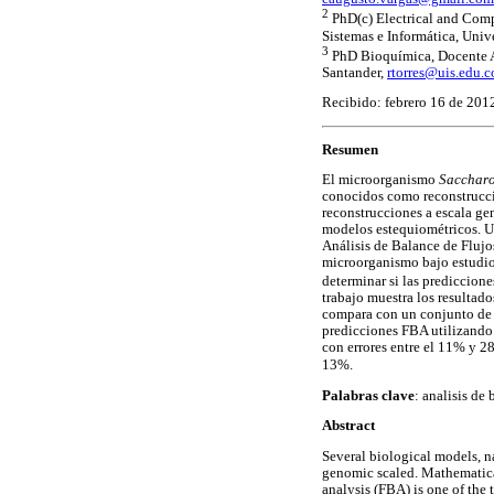
2
PhD(c) Electrical and Comp
Sistemas e Informática, Univ
3
PhD Bioquímica, Docente As
Santander,
rtorres@uis.edu.c
Recibido: febrero 16 de 201
Resumen
El microorganismo
Saccharo
conocidos como reconstruccio
reconstrucciones a escala g
modelos estequiométricos. Un
Análisis de Balance de Flujo
microorganismo bajo estudi
determinar si las prediccione
trabajo muestra los resultad
compara con un conjunto de d
predicciones FBA utilizando 
con errores entre el 11% y 
13%.
Palabras clave
: analisis de
Abstract
Several biological models, n
genomic scaled. Mathematical
analysis (FBA) is one of the