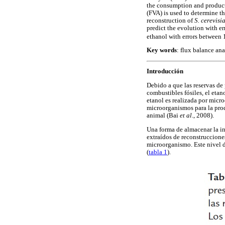
the consumption and producti
(FVA) is used to determine t
reconstruction of
S. cerevisi
predict the evolution with 
ethanol with errors betwee
Key words
: flux balance an
Introducción
Debido a que las reservas de
combustibles fósiles, el etan
etanol es realizada por mic
microorganismos para la prod
animal (Bai
et al
., 2008).
Una forma de almacenar la i
extraídos de reconstruccione
microorganismo. Este nivel d
(
tabla 1
).