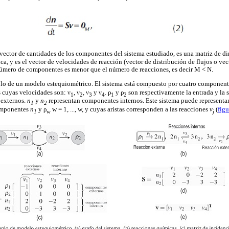
 vector de cantidades de los componentes del sistema estudiado, es una matriz de d
a, y es el vector de velocidades de reacción (vector de distribución de flujos o vec
úmero de componentes es menor que el número de reacciones, es decir M < N.
o de un modelo estequiométrico. El sistema está compuesto por cuatro componente
 cuyas velocidades son: ν
, ν
, ν
y ν
. ρ
y ρ
son respectivamente la entrada y la s
1
2
3
4
1
2
externos.
n
y
n
representan componentes internos. Este sistema puede representa
1
2
omponentes
n
y ρ
w = 1, ..., w, y cuyas aristas corresponden a las reacciones
v
(
figu
1
w
j