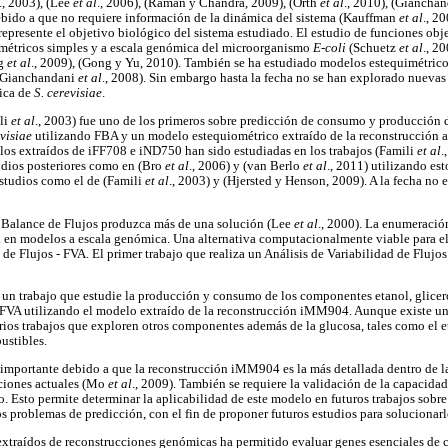
., 2003), (Lee
et al
., 2006), (Raman y Chandra, 2009), (Orth
et al
., 2010), (Giancha
ebido a que no requiere información de la dinámica del sistema (Kauffman
et al
., 2
represente el objetivo biológico del sistema estudiado. El estudio de funciones obje
métricos simples y a escala genómica del microorganismo
E-coli
(Schuetz
et al
., 2
ng
et al
., 2009), (Gong y Yu, 2010). También se ha estudiado modelos estequimétricos
 (Gianchandani
et al
., 2008). Sin embargo hasta la fecha no se han explorado nueva
ica de
S. cerevisiae
.
ili
et al
., 2003) fue uno de los primeros sobre predicción de consumo y producción
evisiae
utilizando FBA y un modelo estequiométrico extraído de la reconstrucción 
os extraídos de iFF708 e iND750 han sido estudiadas en los trabajos (Famili
et al
.
udios posteriores como en (Bro
et al
., 2006) y (van Berlo
et al
., 2011) utilizando es
tudios como el de (Famili
et al
., 2003) y (Hjersted y Henson, 2009). A la fecha no
e Balance de Flujos produzca más de una solución (Lee
et al
., 2000). La enumeración
en modelos a escala genómica. Una alternativa computacionalmente viable para el 
d de Flujos - FVA. El primer trabajo que realiza un Análisis de Variabilidad de Fluj
de un trabajo que estudie la producción y consumo de los componentes etanol, glice
 FVA utilizando el modelo extraído de la reconstrucción iMM904. Aunque existe un
arios trabajos que exploren otros componentes además de la glucosa, tales como el e
ustibles.
 importante debido a que la reconstrucción iMM904 es la más detallada dentro de l
cciones actuales (Mo
et al
., 2009). También se requiere la validación de la capacidad
 Esto permite determinar la aplicabilidad de este modelo en futuros trabajos sobr
s problemas de predicción, con el fin de proponer futuros estudios para solucionarl
xtraídos de reconstrucciones genómicas ha permitido evaluar genes esenciales de c