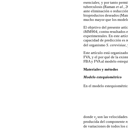
esenciales; y por tanto perm
tuberculosis (Raman
et al
., 
ante eliminación o reducción
bioproductos deseados (Man
mucho mayor que los model
El objetivo del presente art
iMM904, contra resultados e
experimentales. En este artí
capacidad de predicción es r
del organismo
S. cerevisiae
,
Este artículo está organizad
FVA, y el por qué de la exist
FBA y FVA al modelo estequio
Materiales y métodos
Modelo estequiométrico
En el modelo estequiométrico
donde
v
son las velocidades 
j
producida del componente
n
de variaciones de todos los