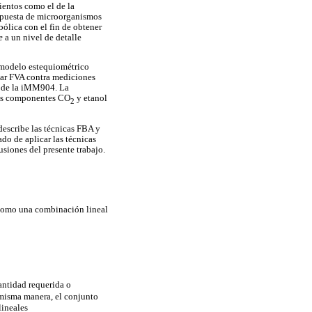
ientos como el de la
espuesta de microorganismos
bólica con el fin de obtener
e
a un nivel de detalle
l modelo estequiométrico
car FVA contra mediciones
co de la iMM904. La
 los componentes CO
y etanol
2
describe las técnicas FBA y
do de aplicar las técnicas
siones del presente trabajo.
 como una combinación lineal
antidad requerida o
 misma manera, el conjunto
lineales