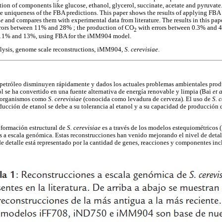
on of components like glucose, ethanol, glycerol, succinate, acetate and pyruvate. 
he uniqueness of the FBA predictions. This paper shows the results of applying FB
ae
and compares them with experimental data from literature. The results in this paper
errors between 11% and 28% ; the production of CO
with errors between 0.3% and 4
2
n 11% and 13%, using FBA for the iMM904 model.
alysis, genome scale reconstructions, iMM904,
S. cerevisiae
.
 petróleo disminuyen rápidamente y dados los actuales problemas ambientales prod
ol se ha convertido en una fuente alternativa de energía renovable y limpia (Bai
et 
roorganismos como
S. cerevisiae
(conocida como levadura de cerveza). El uso de
S. 
ucción de etanol se debe a su tolerancia al etanol y a su capacidad de producción
nformación estructural de
S. cerevisiae
es a través de los modelos estequiométricos (
s a escala genómica. Estas reconstrucciones han venido mejorando el nivel de detall
e detalle está representado por la cantidad de genes, reacciones y componentes inc