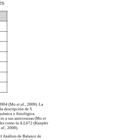
MM904 (Mo
et al
., 2009). La
 la descripción de
S.
ímica y fisiológica.
cto a sus antecesoras (Mo
et
les como la iLL672 (Kuepfer
 al
., 2008).
el Análisis de Balance de