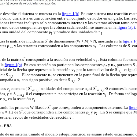
e describe el sistema se muestra en la
figura 1(b)
. En este sistema una reacción es u
 como una arista es una conexión entre un conjunto de nodos en un grafo. Las reac
cciones internas incluyen solo componentes internos y las externas afectan tanto c
a uno de los componentes que involucra cada reacción se muestra en la
figura 1(b)
;
 una unidad del componente ρ
y produce dos unidades de n
.
1
1
e usa la matriz de incidencia S‾ de dimensiones (W + M) × N, mostrada en la
figura 1(
ntes ρ
, y las restantes corresponden a los componentes n
. Las columnas de S‾ co
w
1
 de la matriz s‾ corresponde a la reacción con velocidad v
. Esta columna fue con
1
 la
figura 1(b)
. En esta reacción no participan los componentes ρ
y n
, por tanto S‾
2
2
icial de la flecha que representa la reacción v
por lo tanto el valor de S‾
es igual
1
1,1
cir S‾
=-1 . El componente n
se encuentra en la parte final de la flecha que repre
1,1
1
acompaña a n
con signo positivo, es decir S‾
=2 .
1
3,1
nces v
consume ¦ S‾
¦ unidades del componente n
, si S‾
>0 entonces la reac
j
w+i,j
i
w+i,j
es, y si S‾
=0 el componente n
no participa en la reacción v
. De forma análoga
w+i,j
i
j
e ρ
en la reacción v
.
w
j
nando las primeras W filas de S‾ que corresponden a componentes externos. La
figur
as w = 1,2 de
S‾
, que corresponden a los componentes ρ
y ρ
. En
S
se cumple que M 
1
2
stra el vector de velocidades de reacción
v
.
s - FBA
to de un sistema usando el modelo estequiométrico, se asume estado estacionario de