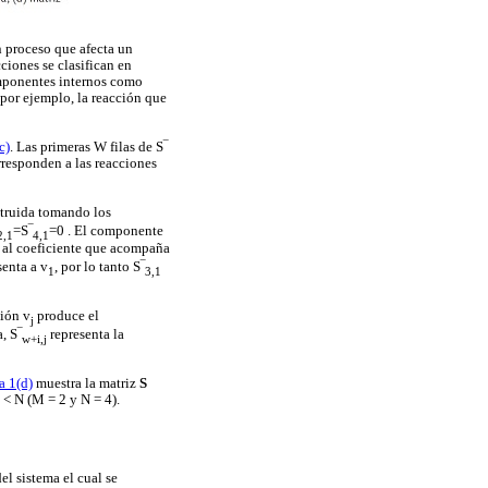
n proceso que afecta un
ciones se clasifican en
omponentes internos como
 por ejemplo, la reacción que
c)
. Las primeras W filas de S‾
rresponden a las reacciones
struida tomando los
=S‾
=0 . El componente
2,1
4,1
 al coeficiente que acompaña
senta a v
, por lo tanto S‾
1
3,1
ción v
produce el
j
, S‾
representa la
w+i,j
a 1(d)
muestra la matriz
S
< N (M = 2 y N = 4).
l sistema el cual se