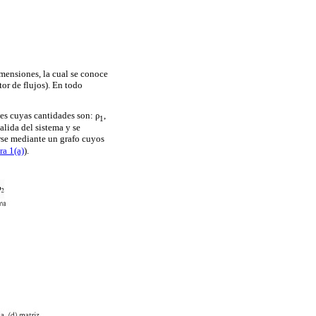
imensiones, la cual se conoce
tor de flujos). En todo
s cuyas cantidades son: ρ
,
1
alida del sistema y se
rse mediante un grafo cuyos
ra 1(a)
).