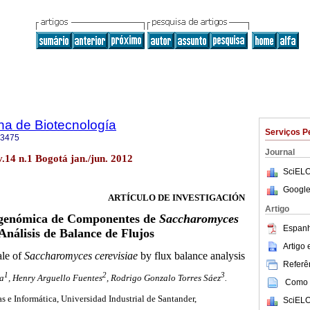
na de Biotecnología
Serviços P
-3475
Journal
v.14 n.1 Bogotá jan./jun. 2012
SciELO
Google
ARTÍCULO DE INVESTIGACIÓN
Artigo
a genómica de Componentes de
Saccharomyces
Espanh
nálisis de Balance de Flujos
Artigo
ale of
Saccharomyces cerevisiae
by flux balance analysis
Referên
1
2
3
a
, Henry Arguello Fuentes
, Rodrigo Gonzalo Torres Sáez
.
Como c
s e Informática, Universidad Industrial de Santander,
SciELO
.