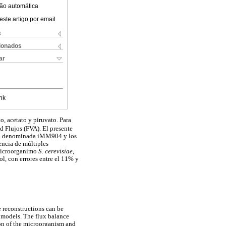
ão automática
este artigo por email
s
cionados
ar
nk
o, acetato y piruvato. Para
d Flujos (FVA). El presente
la denominada iMM904 y los
encia de múltiples
 microorganimo
S. cerevisiae
,
ol, con errores entre el 11% y
reconstructions can be
 models. The flux balance
ion of the microorganism and