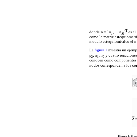
T
donde
n
= [
n
, ..., n
]
es el
1
M
como la matriz estequiométric
modelo estequiométrico el n
La
figura 1
muestra un ejempl
ρ
, n
, n
y cuatro reacciones
2
1
2
conocen como componentes 
nodos corresponden a los c