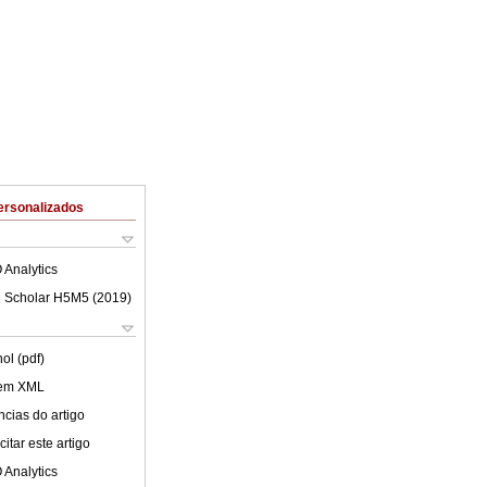
ersonalizados
 Analytics
 Scholar H5M5 (
2019
)
ol (pdf)
 em XML
cias do artigo
itar este artigo
 Analytics