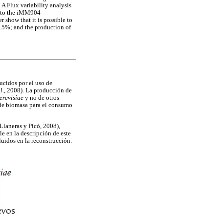
A Flux variability analysis
A to the iMM904
 show that it is possible to
.5%; and the production of
ucidos por el uso de
al
., 2008). La producción de
cerevisiae
y no de otros
 de biomasa para el consumo
Llaneras y Picó, 2008),
e en la descripción de este
luidos en la reconstrucción.