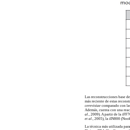
Las reconstrucciones base de 
más reciente de estas recons
cerevisiae
comparado con las
Además, cuenta con una reacc
al
., 2009). A partir de la i
et al
., 2005), la iIN800 (No
La técnica más utilizada para