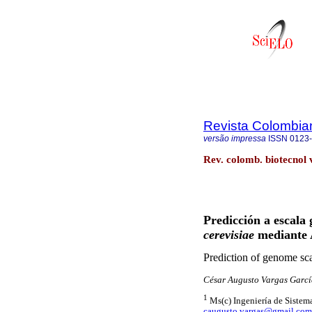
Revista Colombia
versão impressa
ISSN
0123
Rev. colomb. biotecnol 
Predicción a escal
cerevisiae
mediante A
Prediction of genome sc
César Augusto Vargas Garcí
1
Ms(c) Ingeniería de Sistema
caugusto.vargas@gmail.com