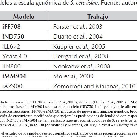
la literatura son la iFF708 (Förster
et al
.,2003), iND750 (Duarte
et al
., 2009) e i
trucciones base, la iMM904 se basa en el modelo iND750. Incluye mayor detalle en
 reconstrucciones iFF708 e iND750, producto de nueva información genética, bioqu
ión de crecimiento modificada que mejora las predicciones de letalidad con respe
FF708, iND750 e iMM904 se han realizado nuevas reconstrucciones de
S. cerevisiae
ta
okaew
et al
., 2008), la iZ900 (Zomorrodi y Maranas, 2010) y la Yeast 4.0 (Herrgard
et
 el estudio de los modelos estequiométricos extraídos de estas reconstrucciones es 