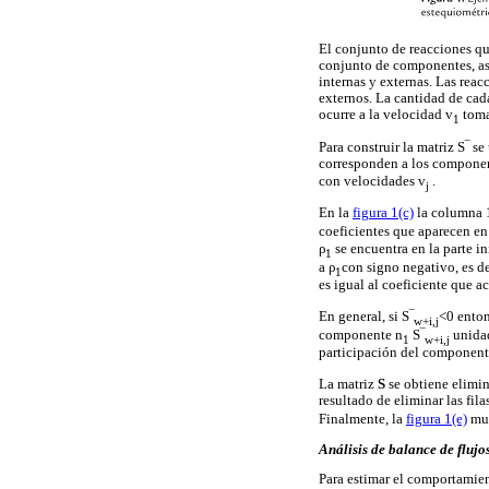
El conjunto de reacciones qu
conjunto de componentes, así
internas y externas. Las rea
externos. La cantidad de cad
ocurre a la velocidad v
toma
1
Para construir la matriz S‾ s
corresponden a los compone
con velocidades v
.
j
En la
figura 1(c)
la columna 1
coeficientes que aparecen en
ρ
se encuentra en la parte in
1
a ρ
con signo negativo, es de
1
es igual al coeficiente que 
En general, si S‾
<0 ento
w+i,j
componente n
S‾
unidad
1
w+i,j
participación del component
La matriz
S
se obtiene elimi
resultado de eliminar las fil
Finalmente, la
figura 1(e)
mue
Análisis de balance de flujo
Para estimar el comportamien