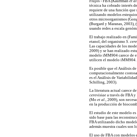
Flujos - FBA (Kauffman
et al
técnica ha cobrado interés d
requiere de una función que 
utilizando modelos estequio
otros microorganismos (Go
(Burgard y Maranas, 2003),
usando redes a escala genóm
El trabajo realizado en (Fam
etanol, del organismo
S. cer
Las capacidades de los model
2009) y se han realizado est
modelo iMM904 carece de es
utilicen el modelo iMM904.
Es posible que el Análisis d
computacionalmente costosa 
es el Análisis de Variabilida
Schilling, 2003).
La literatura actual carece 
cerevisiae
a través de FBA y
(Mo
et al
., 2009), son neces
en la producción de biocomb
El estudio de este modelo es
sido base para las reconstru
FBA utilizando dicho modelo.
además muestra cuales son lo
El uso de FBA con modelos e