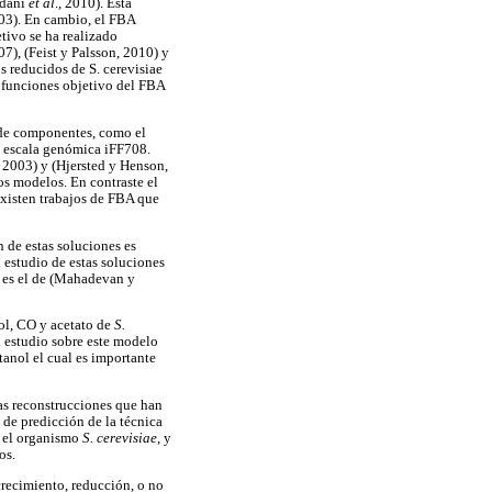
ndani
et al
., 2010). Esta
003). En cambio, el FBA
tivo se ha realizado
007), (Feist y Palsson, 2010) y
 reducidos de S. cerevisiae
s funciones objetivo del FBA
 de componentes, como el
a escala genómica iFF708.
, 2003) y (Hjersted y Henson,
tos modelos. En contraste el
 existen trabajos de FBA que
 de estas soluciones es
estudio de estas soluciones
os es el de (Mahadevan y
rol, CO y acetato de
S.
 estudio sobre este modelo
tanol el cual es importante
as reconstrucciones que han
 de predicción de la técnica
e el organismo
S. cerevisiae
, y
os.
recimiento, reducción, o no