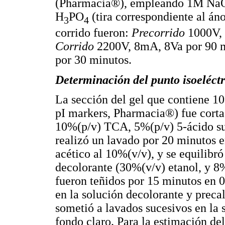
(Pharmacia®), empleando 1M NaOH
H
PO
(tira correspondiente al án
3
4
corrido fueron:
Precorrido
1000V, 
Corrido
2200V, 8mA, 8Va por 90 m
por 30 minutos.
Determinación del punto isoeléctri
La sección del gel que contiene 1
pI markers, Pharmacia®) fue corta
10%(p/v) TCA, 5%(p/v) 5-ácido sul
realizó un lavado por 20 minutos e
acético al 10%(v/v), y se equilibró
decolorante (30%(v/v) etanol, y 8
fueron teñidos por 15 minutos en 
en la solución decolorante y preca
sometió a lavados sucesivos en la 
fondo claro. Para la estimación del