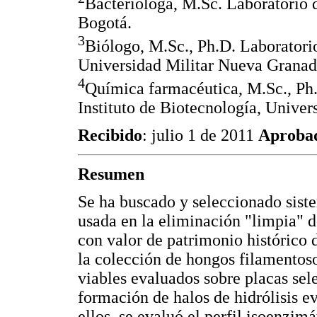
Bacterióloga, M.Sc. Laboratorio 
Bogotá.
3
Biólogo, M.Sc., Ph.D. Laboratori
Universidad Militar Nueva Granad
4
Química farmacéutica, M.Sc., Ph
Instituto de Biotecnología, Unive
Recibido
: julio 1 de 2011
Aproba
Resumen
Se ha buscado y seleccionado sist
usada en la eliminación "limpia" 
con valor de patrimonio histórico 
la colección de hongos filamentos
viables evaluados sobre placas sel
formación de halos de hidrólisis e
ellos, se evaluó el perfil isoenzim