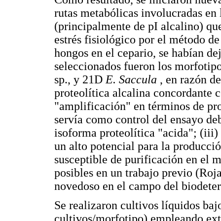
rutas metabólicas involucradas en l
(principalmente de pI alcalino) qu
estrés fisiológico por el método d
hongos en el cepario, se habían de
seleccionados fueron los morfoti
sp., y 21D
E. Saccula
, en razón d
proteolítica alcalina concordante c
"amplificación" en términos de pro
servía como control del ensayo deb
isoforma proteolítica "acida"; (iii
un alto potencial para la producció
susceptible de purificación en el
posibles en un trabajo previo (Roj
novedoso en el campo del biodete
Se realizaron cultivos líquidos baj
cultivos/morfotipo) empleando ext