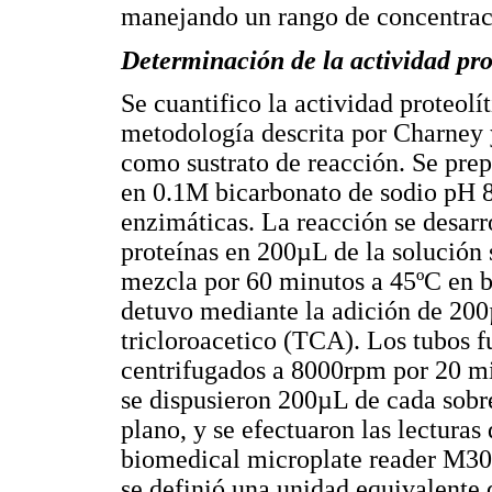
manejando un rango de concentraci
Determinación de la actividad pro
Se cuantifico la actividad proteolí
metodología descrita por Charney
como sustrato de reacción. Se pre
en 0.1M bicarbonato de sodio pH 8.
enzimáticas. La reacción se desar
proteínas en 200µL de la solución 
mezcla por 60 minutos a 45ºC en b
detuvo mediante la adición de 200
tricloroacetico (TCA). Los tubos f
centrifugados a 8000rpm por 20 mi
se dispusieron 200µL de cada sobr
plano, y se efectuaron las lectura
biomedical microplate reader M300
se definió una unidad equivalente