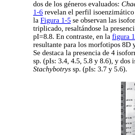
dos de los géneros evaluados:
Cha
1-6
revelan el perfil isoenzimátic
la
Figura 1-5
se observan las isofo
triplicado, resaltándose la presenc
pI=8.8. En contraste, en la
figura 
resultante para los morfotipos 8D 
Se destaca la presencia de 4 isofo
sp. (pIs: 3.4, 4.5, 5.8 y 8.6), y do
Stachybotrys
sp. (pIs: 3.7 y 5.6).