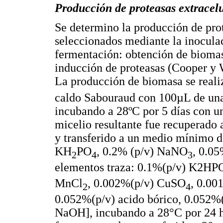
Producción de proteasas extracelu
Se determino la producción de prot
seleccionados mediante la inoculac
fermentación: obtención de biomasa
inducción de proteasas (Cooper y
La producción de biomasa se real
caldo Sabouraud con 100µL de una
incubando a 28ºC por 5 días con u
micelio resultante fue recuperado 
y transferido a un medio mínimo d
KH
PO
, 0.2% (p/v) NaNO
, 0.0
2
4
3
elementos traza: 0.1%(p/v) K2HP
MnCl
, 0.002%(p/v) CuSO
, 0.00
2
4
0.052%(p/v) acido bórico, 0.052%(p
NaOH], incubando a 28°C por 24 h