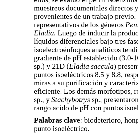
muestreos documentales directos y
provenientes de un trabajo previo.
representativos de los géneros
Pen
Eladia.
Luego de inducir la produc
líquidos diferenciales bajo tres fa
isoelectroénfoques analíticos tend
gradiente de pH establecido (3.0-1
sp.) y 21D (
Eladia saccula
) presen
puntos isoeléctricos 8.5 y 8.8, res
miras a su purificación y caracter
eficiente. Los demás morfotipos, r
sp., y
Stachybotrys
sp., presentaro
rango acido de pH con puntos isoelé
Palabras clave
: biodeterioro, hon
punto isoeléctrico.