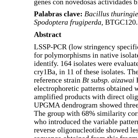
genes con novedosas actividades b
Palabras clave:
Bacillus thuringie
Spodoptera frugiperda
, BTGC120.
Abstract
LSSP-PCR (low stringency specifi
for polymorphisms in native isola
identify. 164 isolates were evalua
cry1Ba, in 11 of these isolates. Th
reference strain
Bt subsp. aizawai
electrophoretic patterns obtained 
amplified products with direct oli
UPGMA dendrogram showed three cl
The group with 68% similarity cor
who introduced the variable patter
reverse oligonucleotide showed les