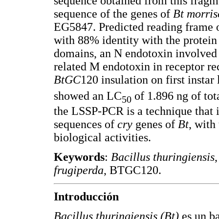
sequence obtained from this fragm
sequence of the genes of
Bt morris
EG5847. Predicted reading frame o
with 88% identity with the protei
domains, an N endotoxin involved i
related M endotoxin in receptor re
BtGC
120 insulation on first instar
showed an LC
of 1.896 ng of tot
50
the LSSP-PCR is a technique that id
sequences of
cry
genes of
Bt
, with
biological activities.
Keywords
:
Bacillus thuringiensis
frugiperda
, BTGC120.
Introducción
Bacillus thuringiensis (Bt)
es un b