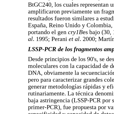
BtGC240, los cuales representan u
amplificaron previamente un frag
resultados fueron similares a estu
España, Reino Unido y Colombia, e
portando el gen
cry1B
es bajo (30,
al
. 1995; Perani
et al
. 2000; Mart
LSSP-PCR de los fragmentos ampl
Desde principios de los 90's, se de
moleculares con la capacidad de de
DNA, obviamente la secuenciación 
pero para caracterizar grandes co
generar metodologías rápidas y efi
rutinariamente. La técnica denom
baja astringencia (LSSP-PCR por su
primer-PCR), fue propuesta por var