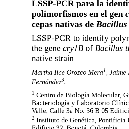
LSSP-PCR para la identi
polimorfismos en el gen
cepas nativas de
Bacillus
LSSP-PCR to identify poly
the gene
cry1B
of
Bacillus 
native strain
1
Martha Ilce Orozco Mera
, Jaime 
3
Fernández
.
1
Centro de Biología Molecular, G
Bacteriología y Laboratorio Clínic
Valle, Calle 3a No. 36 B 05 Edific
2
Instituto de Genética, Pontificia
Edificio 32, Bogotá, Colombia.