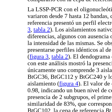
La LSSP-PCR con el oligonucleóti
variaron desde 7 hasta 12 bandas, 
referencia presentó un perfil elect
3
,
tabla 2
). Los aislamientos nativ
diferencias, algunos con ausencia 
la intensidad de las mismas. Se ob
presentarse perfiles idénticos al d
(
figura 3
,
tabla 2
). El dendograma 
con este análisis mostró la presen
únicamente uno comprende 3 aisla
BtGC36, BtGC112 y BtGC240 y los 
aislamiento (
figura 4
). El valor de
0.98, indicando un buen nivel de c
presencia de 2 subgrupos, el prime
similaridad de 83%, que correspo
BtGC102, la cepa de referencia
Bt