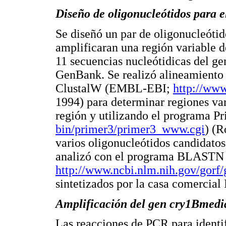
Diseño de oligonucleótidos para e
Se diseñó un par de oligonucleótid
amplificaran una región variable
11 secuencias nucleótidicas del g
GenBank. Se realizó alineamiento 
ClustalW (EMBL-EBI;
http://www
1994) para determinar regiones var
región y utilizando el programa 
bin/primer3/primer3_www.cgi
) (R
varios oligonucleótidos candidatos,
analizó con el programa BLASTN p
http://www.ncbi.nlm.nih.gov/gorf/
sintetizados por la casa comercial
Amplificación del gen
cry1B
medi
Las reacciones de PCR para identi