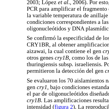
2003; López
et al
., 2006). Por est
PCR para amplificar el fragmento
la variable temperatura de anillaje
condiciones correspondientes a la
oligonucleótidos y DNA plasmídico
Se confirmó la especificidad de l
CRY1BR, al obtener amplificacione
aizawai, la cual contiene el gen
cr
otros genes
cry1B
, como los de las
thuringiensis subsp. israeliensis. P
permitieron la detección del gen
c
Se evaluaron los 70 aislamientos n
gen
cry1
, bajo condiciones estand
el par de oligonucleótidos diseñad
cry1B
. Las amplificaciones result
intensidad (
figura 2
). La reproduci