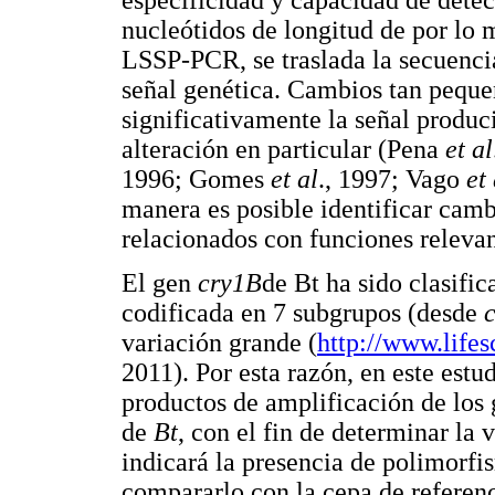
especificidad y capacidad de dete
nucleótidos de longitud de por lo
LSSP-PCR, se traslada la secuenc
señal genética. Cambios tan pequ
significativamente la señal produc
alteración en particular (Pena
et al
1996; Gomes
et al
., 1997; Vago
et 
manera es posible identificar camb
relacionados con funciones relevan
El gen
cry1B
de Bt ha sido clasifi
codificada en 7 subgrupos (desde
variación grande (
http://www.life
2011). Por esta razón, en este est
productos de amplificación de los
de
Bt
, con el fin de determinar la 
indicará la presencia de polimorfi
compararlo con la cepa de referen