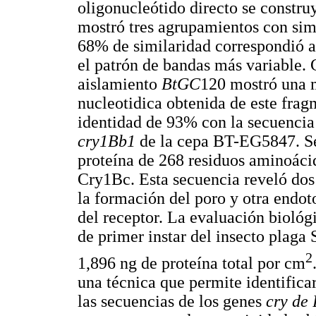
oligonucleótido directo se const
mostró tres agrupamientos con sim
68% de similaridad correspondió a
el patrón de bandas más variable. 
aislamiento
BtGC
120 mostró una 
nucleotidica obtenida de este fra
identidad de 93% con la secuencia
cry1Bb1
de la cepa BT-EG5847. Se
proteína de 268 residuos aminoáci
Cry1Bc. Esta secuencia reveló do
la formación del poro y otra endo
del receptor. La evaluación biológ
de primer instar del insecto plaga
2
1,896 ng de proteína total por cm
una técnica que permite identifica
las secuencias de los genes
cry de 