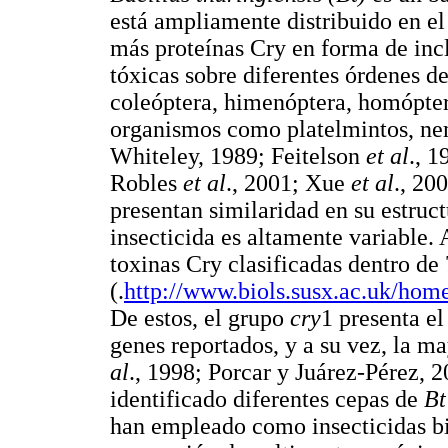
está ampliamente distribuido en e
más proteínas Cry en forma de inclu
tóxicas sobre diferentes órdenes de 
coleóptera, himenóptera, homóptera
organismos como platelmintos, ne
Whiteley, 1989; Feitelson
et al
., 
Robles
et al
., 2001; Xue
et al
., 20
presentan similaridad en su estruct
insecticida es altamente variable. 
toxinas Cry clasificadas dentro d
(.
http://www.biols.susx.ac.uk/hom
De estos, el grupo
cry
1 presenta el
genes reportados, y a su vez, la m
al
., 1998; Porcar y Juárez-Pérez, 
identificado diferentes cepas de
Bt
han empleado como insecticidas bio