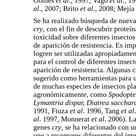
Gomes
et al
., 1997; Vago
et al
., 1
al
., 2007; Brito
et al
., 2008; Mejí
Se ha realizado búsqueda de nuev
cry
, con el fin de descubrir prote
toxicidad sobre diferentes insectos
de aparición de resistencia. Es imp
logren ser utilizadas apropiadame
para el control de diferentes insec
aparición de resistencia. Algunas 
sugerido como herramientas para u
de muchas especies de insectos pl
agronómicamente, como
Spodopter
Lymantria dispar, Diatrea sacchara
1991, Fiuza
et al
. 1996, Tang
et al
al
. 1997, Monnerat
et al
. 2006). L
genes
cry
, se ha relacionado con u
une a receptores diferentes del in