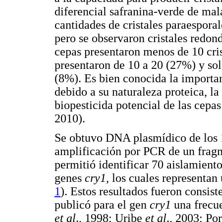
diferencial safranina-verde de mal
cantidades de cristales paraespora
pero se observaron cristales redon
cepas presentaron menos de 10 cri
presentaron de 10 a 20 (27%) y sol
(8%). Es bien conocida la importanc
debido a su naturaleza proteica, la
biopesticida potencial de las cepa
2010).
Se obtuvo DNA plasmídico de los 16
amplificación por PCR de un frag
permitió identificar 70 aislamiento
genes
cry1
, los cuales representan
1
). Estos resultados fueron consist
publicó para el gen
cry1
una frecu
et al
., 1998; Uribe
et al
., 2003; Po