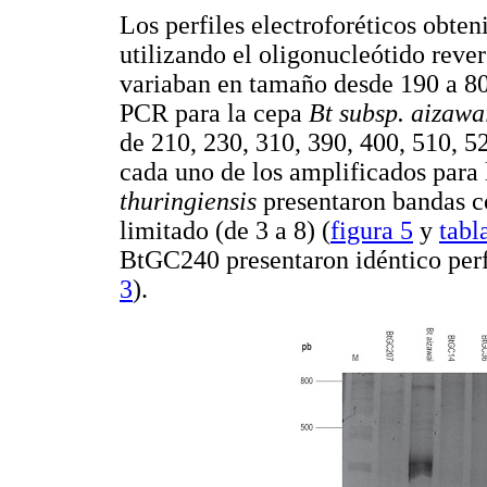
Los perfiles electroforéticos obt
utilizando el oligonucleótido rev
variaban en tamaño desde 190 a 800
PCR para la cepa
Bt subsp. aizaw
de 210, 230, 310, 390, 400, 510, 5
cada uno de los amplificados para 
thuringiensis
presentaron bandas c
limitado (de 3 a 8) (
figura 5
y
tabl
BtGC240 presentaron idéntico perfi
3
).