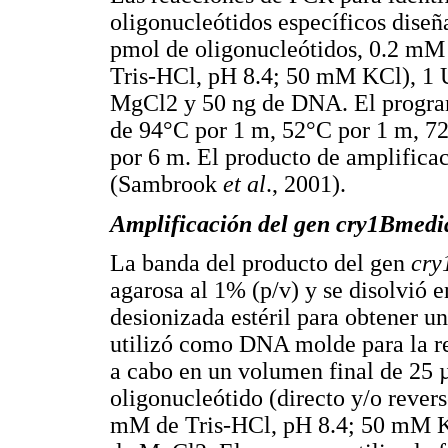
oligonucleótidos específicos diseñ
pmol de oligonucleótidos, 0.2 m
Tris-HCl, pH 8.4; 50 mM KCl), 1
MgCl2 y 50 ng de DNA. El programa
de 94°C por 1 m, 52°C por 1 m, 72
por 6 m. El producto de amplificac
(Sambrook
et al
., 2001).
Amplificación del gen
cry1B
medi
La banda del producto del gen
cry
agarosa al 1% (p/v) y se disolvió 
desionizada estéril para obtener u
utilizó como DNA molde para la r
a cabo en un volumen final de 25 
oligonucleótido (directo y/o reve
mM de Tris-HCl, pH 8.4; 50 mM K