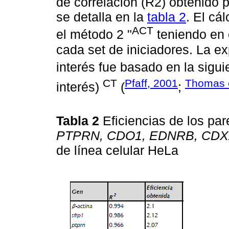
de correlación (R2) obtenido 
se detalla en la
tabla 2
. El cá
ACT
el método 2 "
teniendo en 
cada set de iniciadores. La ex
interés fue basado en la sigui
CT
Pfaff, 2001
Thomas e
interés)
(
;
Tabla 2
Eficiencias de los pa
PTPRN, CDO1, EDNRB, CDX
de línea celular HeLa