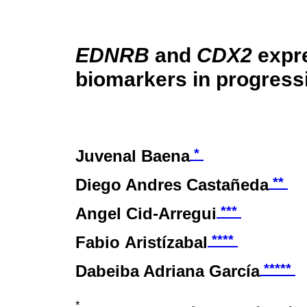
EDNRB
and
CDX2
expre
biomarkers in progressi
*
Juvenal Baena
**
Diego Andres Castañeda
***
Angel Cid-Arregui
****
Fabio Aristízabal
*****
Dabeiba Adriana García
*