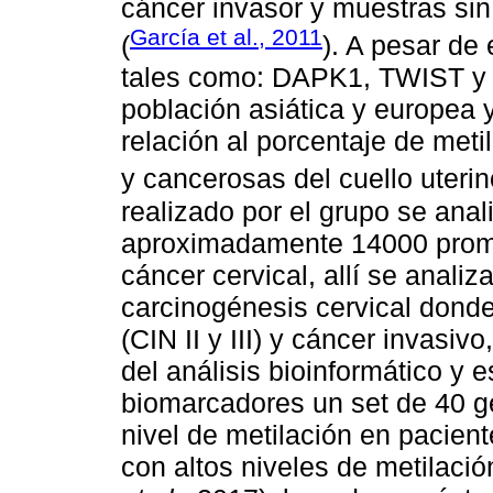
cáncer invasor y muestras sin
García et al., 2011
(
). A pesar de
tales como: DAPK1, TWIST y 
población asiática y europea 
relación al porcentaje de meti
y cancerosas del cuello uterin
realizado por el grupo se anali
aproximadamente 14000 promo
cáncer cervical, allí se analiz
carcinogénesis cervical dond
(CIN II y III) y cáncer invasi
del análisis bioinformático y 
biomarcadores un set de 40 g
nivel de metilación en pacie
con altos niveles de metilaci