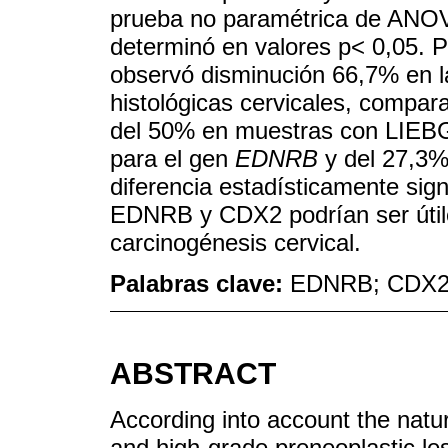
prueba no paramétrica de ANOVA
determinó en valores p< 0,05. 
observó disminución 66,7% en l
histológicas cervicales, compar
del 50% en muestras con LIEBG
para el gen
EDNRB
y del 27,3%
diferencia estadísticamente sign
EDNRB y CDX2 podrían ser útil
carcinogénesis cervical.
Palabras clave:
EDNRB; CDX2; 
ABSTRACT
According into account the natur
and high-grade preneoplastic le