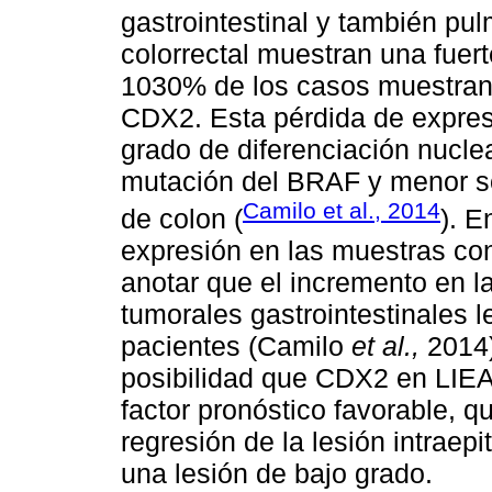
gastrointestinal y también pu
colorrectal muestran una fuert
1030% de los casos muestran 
CDX2. Esta pérdida de expres
grado de diferenciación nuclea
mutación del BRAF y menor so
Camilo et al., 2014
de colon (
). E
expresión en las muestras co
anotar que el incremento en l
tumorales gastrointestinales l
pacientes (Camilo
et al.,
2014),
posibilidad que CDX2 en LIEAG
factor pronóstico favorable, q
regresión de la lesión intraep
una lesión de bajo grado.