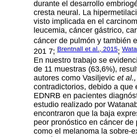
durante el desarrollo embriogé
cresta neural. La hipermetila
visto implicada en el carcino
leucemia, cáncer gástrico, c
cáncer de pulmón y también 
Brentnall et al., 2015
Wata
201 7;
;
En nuestro trabajo se eviden
de 11 muestras (63,6%), resul
autores como Vasiljevic
et al.,
contradictorios, debido a que 
EDNRB en pacientes diagnósti
estudio realizado por Watanab
encontraron que la baja expr
peor pronóstico en cáncer de 
como el melanoma la sobre-ex