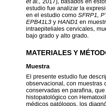
et al.,
2017), basados en éstos 
estudio fue analizar la expre
en el estudio como
SFRP1, P
EPB41L3
y
HAND1
en muestr
intraepiteliales cervicales, mu
bajo grado y alto grado.
MATERIALES Y MÉTO
Muestra
El presente estudio fue descri
observacional, con muestras c
conservadas en parafina, que
histopatológico con Hematoxil
médicos patólogos, los diagn