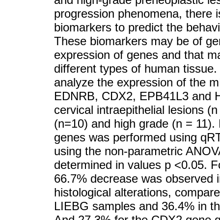
progression phenomena, there is 
biomarkers to predict the behavio
These biomarkers may be of genet
expression of genes and that ma
different types of human tissue.
analyze the expression of th
EDNRB, CDX2, EPB41L3 and HA
cervical intraepithelial lesions (n
(n=10) and high grade (n = 11).
genes was performed using qRT
using the non-parametric ANOVA 
determined in values p <0.05.
66.7% decrease was observed in
histological alterations, compar
LIEBG samples and 36.4% in t
And 27.3% for the CDX2 gene givi