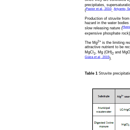
precipitates, supersaturati
Pastor et al., 2010
Ariyanto, S
(
;
Production of struvite from 
hazard in the water bodies
Huss
slow releasing nature (
expensive phosphate rock)
2+
The Mg
is the limiting r
attractive nutrient to be r
MgCI
, Mg (OH)
and MgO 
2
2
Güiza
et al.,
2015
).
Table 1
Struvite precipitat