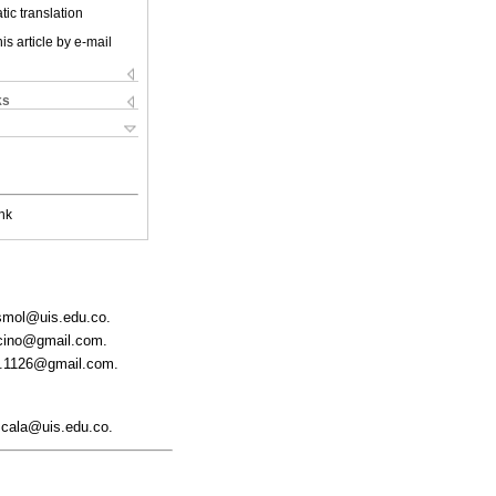
ic translation
is article by e-mail
ks
nk
asmol@uis.edu.co.
vecino@gmail.com.
idy.1126@gmail.com.
escala@uis.edu.co.