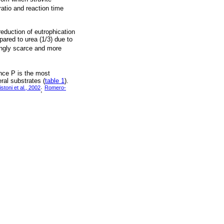
atio and reaction time
 reduction of eutrophication
ared to urea (1/3) due to
singly scarce and more
ince P is the most
eral substrates (
table 1
).
istoni et al., 2002
Romero-
;