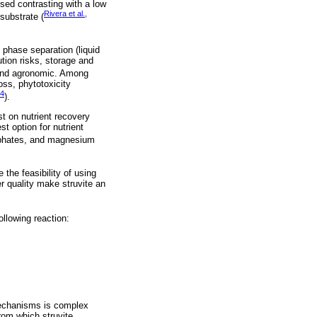
sed contrasting with a low
Rivera et al.,
substrate (
 phase separation (liquid
tion risks, storage and
 and agronomic. Among
oss, phytotoxicity
14
).
st on nutrient recovery
st option for nutrient
osphates, and magnesium
 the feasibility of using
er quality make struvite an
ollowing reaction:
 mechanisms is complex
rom which struvite