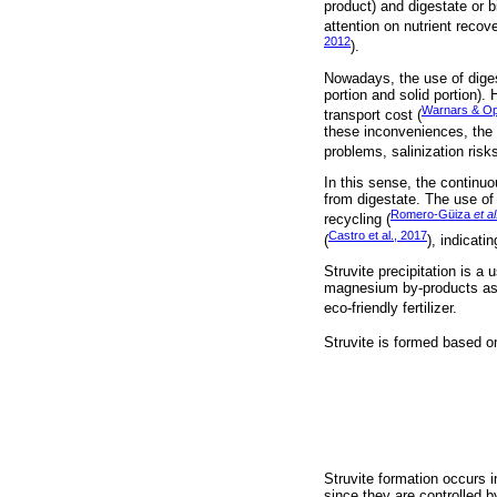
product) and digestate or 
attention on nutrient recov
2012
).
Nowadays, the use of diges
portion and solid portion).
Warnars & Op
transport cost (
these inconveniences, the m
problems, salinization risk
In this sense, the continuo
from digestate. The use of 
Romero-Güiza
et al
recycling (
Castro et al., 2017
(
), indicati
Struvite precipitation is a
magnesium by-products as 
eco-friendly fertilizer.
Struvite is formed based 
Struvite formation occurs 
since they are controlled 