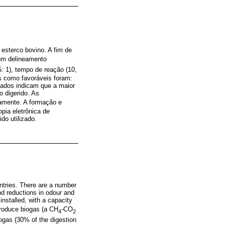
m esterco bovino. A fim de
 um delineamento
.5: 1), tempo de reação (10,
s como favoráveis foram:
tados indicam que a maior
o digerido. As
vamente. A formação e
pia eletrônica de
do utilizado.
untries. There are a number
nd reductions in odour and
nstalled, with a capacity
produce biogas (a CH
-CO
4
2
ogas (30% of the digestion