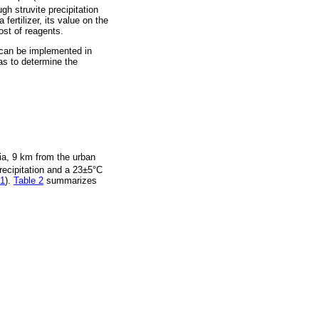
gh struvite precipitation
fertilizer, its value on the
ost of reagents.
t can be implemented in
as to determine the
ia, 9 km from the urban
recipitation and a 23±5°C
 1
).
Table 2
summarizes