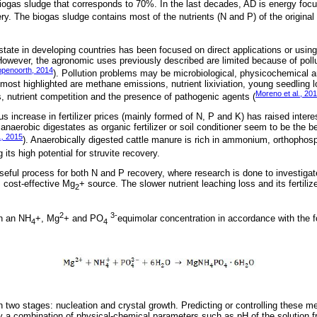
biogas sludge that corresponds to 70%. In the last decades, AD is energy focu
ery. The biogas sludge contains most of the nutrients (N and P) of the original 
tate in developing countries has been focused on direct applications or using
 However, the agronomic uses previously described are limited because of pollu
penoorth, 2014
). Pollution problems may be microbiological, physicochemical
ost highlighted are methane emissions, nutrient lixiviation, young seedling l
Moreno et al., 20
s, nutrient competition and the presence of pathogenic agents (
us increase in fertilizer prices (mainly formed of N, P and K) has raised intere
anaerobic digestates as organic fertilizer or soil conditioner seem to be the be
.,
2015
). Anaerobically digested cattle manure is rich in ammonium, orthoph
ng its high potential for struvite recovery.
 useful process for both N and P recovery, where research is done to investigate
cost-effective Mg
+ source. The slower nutrient leaching loss and its fertiliz
2
2
3-
on an NH
+, Mg
+ and PO
equimolar concentration in accordance with the f
4
4
in two stages: nucleation and crystal growth. Predicting or controlling these
by a combination of physical-chemical parameters such as pH of the solution f