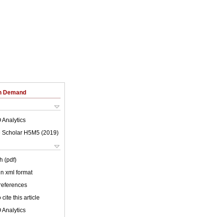
on Demand
 Analytics
 Scholar H5M5 (
2019
)
h (pdf)
 in xml format
 references
cite this article
 Analytics