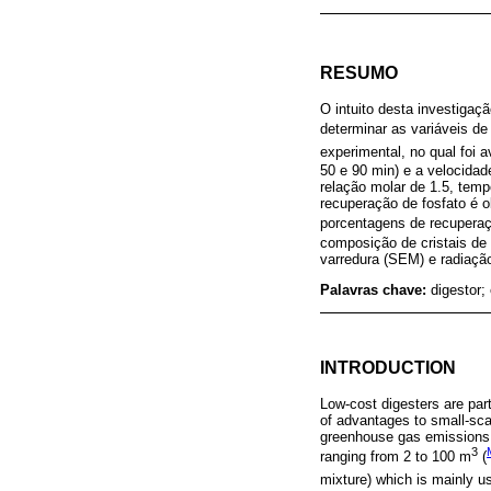
RESUMO
O intuito desta investigaçã
determinar as variáveis de
experimental, no qual foi 
50 e 90 min) e a velocida
relação molar de 1.5, tem
recuperação de fosfato é o
porcentagens de recuperaç
composição de cristais de 
varredura (SEM) e radiação
Palavras chave:
digestor;
INTRODUCTION
Low-cost digesters are par
of advantages to small-sca
greenhouse gas emissions. 
3
ranging from 2 to 100 m
(
mixture) which is mainly u