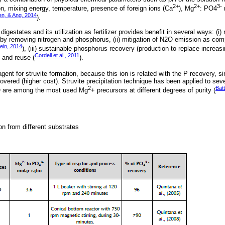
2+
2+
3-
on, mixing energy, temperature, presence of foreign ions (Ca
), Mg
: PO4
r
en, & Ang, 2014
).
digestates and its utilization as fertilizer provides benefit in several ways: (i)
 by removing nitrogen and phosphorus, (ii) mitigation of N2O emission as comp
ein, 2014
), (iii) sustainable phosphorus recovery (production to replace increa
Cordell et al., 2011
 and reuse (
).
eagent for struvite formation, because this ion is related with the P recovery, s
ecovered (higher cost). Struvite precipitation technique has been applied to sev
2
Batt
are among the most used Mg
+ precursors at different degrees of purity (
ion from different substrates