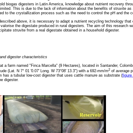
old biogas digesters in Latin America, knowledge about nutrient recovery throu
imited. This is due to the lack of information about the benefits of struvite as a 
d to the crystallization process such as the need to control the pH and the c
described above, it is necessary to adapt a nutrient recycling technology tha
valorise the digestate produced in rural digesters. The aim of this research w
cipitate struvite from a real digestate obtained in a household digester.
 and digester characteristics
t a farm named "Finca Marcella" (9 Hectares), located in Santander, Colomb
2
itude (Lat. N 7° 01 '0.07' Long. W 73°08' 13.3") with a 692-mm/m
of average p
 has a tubular low-cost digester that uses cattle manure as substrate (
figure
e digester.