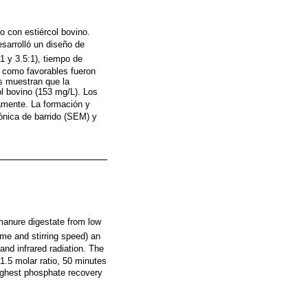
do con estiércol bovino.
esarrolló un diseño de
:1 y 3.5:1), tiempo de
s como favorables fueron
os muestran que la
ol bovino (153 mg/L). Los
mente. La formación y
ónica de barrido (SEM) y
 manure digestate from low
ime and stirring speed) an
nd infrared radiation. The
1.5 molar ratio, 50 minutes
highest phosphate recovery