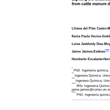
from cattle manure d
Liliana del Pilar Castro-
Kenia Paola Vecino-Gutié
Luisa Jasbleidy Diaz-Mo
****
Jaime Jaimes-Estévez
Humberto Escalante-Her
*
PhD. Ingeniería química, 
**
Ingeniera Química, Unive
***
Ingeniera Química, Unive
****
MSc Ingeniería Química,
jaime.jaimes@correo.uis.e
****
PhD. Ingeniería química