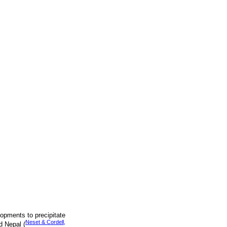
opments to precipitate
Neset & Cordell,
d Nepal (