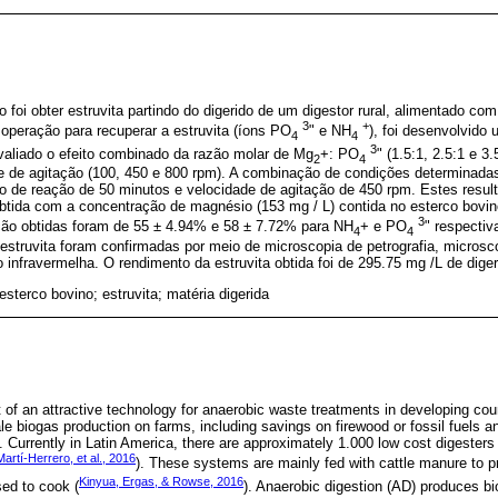
o foi obter estruvita partindo do digerido de um digestor rural, alimentado co
3
+
 operação para recuperar a estruvita (íons PO
" e NH
), foi desenvolvido
4
4
3
avaliado o efeito combinado da razão molar de Mg
+: PO
" (1.5:1, 2.5:1 e 3
2
4
de de agitação (100, 450 e 800 rpm). A combinação de condições determinada
po de reação de 50 minutos e velocidade de agitação de 450 rpm. Estes resul
btida com a concentração de magnésio (153 mg / L) contida no esterco bovin
3
ão obtidas foram de 55 ± 4.94% e 58 ± 7.72% para NH
+ e PO
" respecti
4
4
estruvita foram confirmadas por meio de microscopia de petrografia, microsco
 infravermelha. O rendimento da estruvita obtida foi de 295.75 mg /L de digeri
 esterco bovino; estruvita; matéria digerida
t of an attractive technology for anaerobic waste treatments in developing co
le biogas production on farms, including savings on firewood or fossil fuels a
Currently in Latin America, there are approximately 1.000 low cost digesters i
Martí-Herrero, et al., 2016
). These systems are mainly fed with cattle manure to 
Kinyua, Ergas, & Rowse, 2016
sed to cook (
). Anaerobic digestion (AD) produces bi