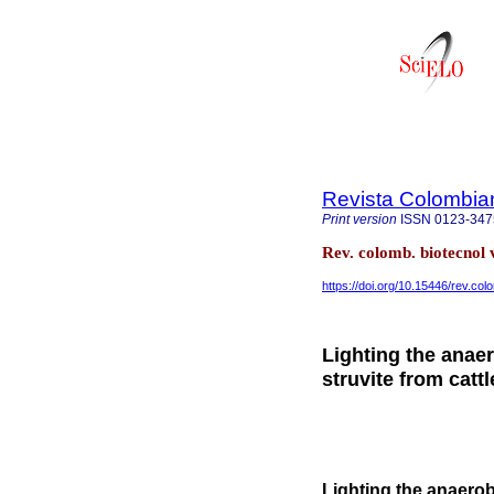
Revista Colombia
Print version
ISSN
0123-347
Rev. colomb. biotecnol 
https://doi.org/10.15446/rev.co
Lighting the anaer
struvite from catt
Lighting the anaerobi