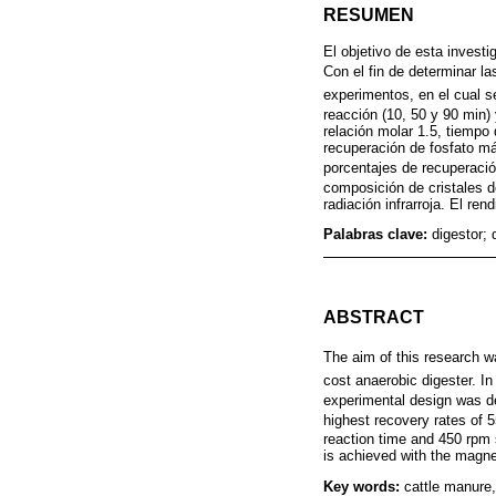
RESUMEN
El objetivo de esta investig
Con el fin de determinar la
experimentos, en el cual s
reacción (10, 50 y 90 min)
relación molar 1.5, tiempo
recuperación de fosfato má
porcentajes de recuperaci
composición de cristales d
radiación infrarroja. El re
Palabras clave:
digestor; 
ABSTRACT
The aim of this research w
cost anaerobic digester. In
experimental design was de
highest recovery rates of
reaction time and 450 rpm 
is achieved with the magne
Key words:
cattle manure,