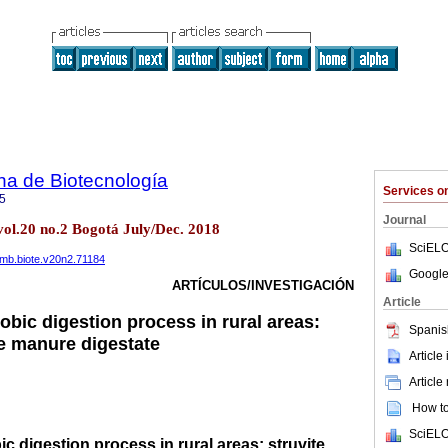
na de Biotecnología
Services 
5
Journal
vol.20 no.2 Bogotá July/Dec. 2018
SciELO
lomb.biote.v20n2.71184
Google
ARTÍCULOS/INVESTIGACIÓN
Article
obic digestion process in rural areas:
Spanis
le manure digestate
Article
Article
How to 
SciELO
c digestion process in rural areas: struvite