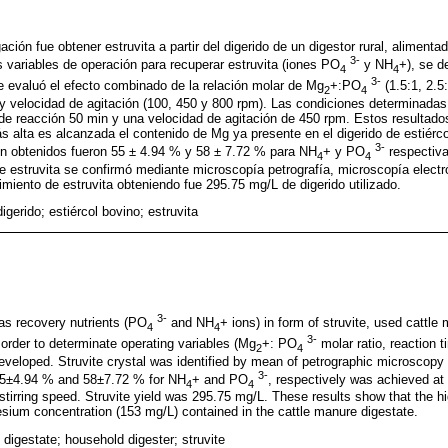
ación fue obtener estruvita a partir del digerido de un digestor rural, alimenta
3-
s variables de operación para recuperar estruvita (iones PO
y NH
+), se d
4
4
3-
e evaluó el efecto combinado de la relación molar de Mg
+:PO
(1.5:1, 2.5
2
4
 y velocidad de agitación (100, 450 y 800 rpm). Las condiciones determinada
 de reacción 50 min y una velocidad de agitación de 450 rpm. Estos resultad
s alta es alcanzada el contenido de Mg ya presente en el digerido de estiérc
3-
ón obtenidos fueron 55 ± 4.94 % y 58 ± 7.72 % para NH
+ y PO
respectiva
4
4
e estruvita se confirmó mediante microscopía petrografía, microscopía electr
ndimiento de estruvita obteniendo fue 295.75 mg/L de digerido utilizado.
digerido; estiércol bovino; estruvita
3-
as recovery nutrients (PO
and NH
+ ions) in form of struvite, used cattle
4
4
3-
 order to determinate operating variables (Mg
+: PO
molar ratio, reaction t
2
4
veloped. Struvite crystal was identified by mean of petrographic microscopy a
3-
 55±4.94 % and 58±7.72 % for NH
+ and PO
, respectively was achieved at 
4
4
stirring speed. Struvite yield was 295.75 mg/L. These results show that the 
sium concentration (153 mg/L) contained in the cattle manure digestate.
 digestate; household digester; struvite