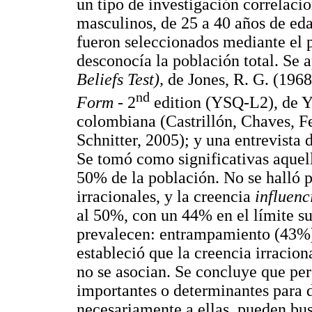
un tipo de investigación correlac
masculinos, de 25 a 40 años de ed
fueron seleccionados mediante el 
desconocía la población total. Se 
Beliefs Test),
de Jones, R. G. (1968
nd
Form
- 2
edition (YSQ-L2), de Y
colombiana (Castrillón, Chaves, F
Schnitter, 2005); y una entrevista d
Se tomó como significativas aquell
50% de la población. No se halló p
irracionales, y la creencia
influenc
al 50%, con un 44% en el límite s
prevalecen: entrampamiento (43%)
estableció que la creencia irracio
no se asocian. Se concluye que pe
importantes o determinantes para d
necesariamente a ellas, pueden bus