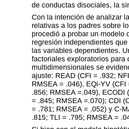
de conductas disociales, la s
Con la intención de analizar la
relativas a los padres sobre l
procedió a probar un modelo o
regresión independientes que
las variables dependientes. Un
factoriales exploratorios par
multidimensionales se evidenc
ajuste: READ (CFI = .932; NFI 
RMSEA = .046), EQi-YV (CFI = 
.856; RMSEA =.049), ECODI (CF
= .845; RMSEA =.070); CDI (CF
= .781; RMSEA = .052) y C-MAS
.815; TLI = .795; RMSEA = .0