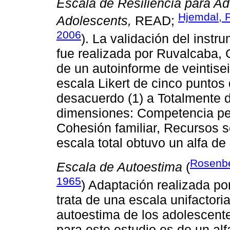
Escala de Resiliencia para Ad
Hjemdal, F
Adolescents,
READ;
2006
). La validación del ins
fue realizada por Ruvalcaba, G
de un autoinforme de veintis
escala Likert de cinco punto
desacuerdo (1) a Totalmente d
dimensiones: Competencia pe
Cohesión familiar, Recursos s
escala total obtuvo un alfa d
Rosenbe
Escala de Autoestima
(
1965
) Adaptación realizada po
trata de una escala unifactori
autoestima de los adolescentes
para este estudio es de un al