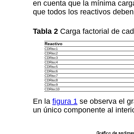
en cuenta que la mínima carga
que todos los reactivos debe
Tabla 2
Carga factorial de ca
Reactivo
CDRisc1
CDRisc2
CDRisc3
CDRisc4
CDRisc5
CDRisc6
CDRisc7
CDRisc8
CDRisc9
CDRisc10
En la
figura 1
se observa el gr
un único componente al interio