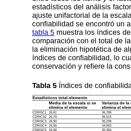
estadísticos del análisis factor
ajuste unifactorial de la escala
confiabilidad se encontró un 
tabla 5
muestra los índices de
comparación con el total de l
la eliminación hipotética de a
índices de confiabilidad, lo cu
conservación y refiere la cons
Tabla 5
Índices de confiabili
Estadísticos total-elemento
Media de la escala si se
Varianza de la 
elimina el elemento
elimina el ele
CDRISC1
26,61
36,789
CDRICS2
26,79
36,515
CDRISC3
26,90
35,299
CDRISC4
26,56
34,903
CDRISC5
26,68
35,356