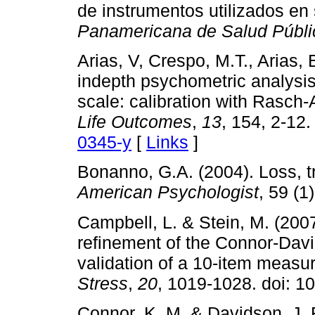
de instrumentos utilizados en
Panamericana de Salud Públi
Arias, V, Crespo, M.T., Arias, 
indepth psychometric analysis
scale: calibration with Rasch
Life Outcomes
,
13
, 154, 2-12.
0345-y
[
Links
]
Bonanno, G.A. (2004). Loss, 
American Psychologist
, 59 (1
Campbell, L. & Stein, M. (200
refinement of the Connor-Davi
validation of a 10-item measur
Stress
,
20
, 1019-1028. doi: 1
Connor, K. M. & Davidson, J.