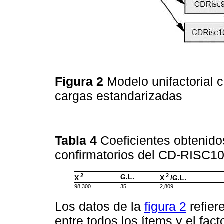
Figura 2
Modelo unifactorial
cargas estandarizadas
Tabla 4
Coeficientes obtenidos
confirmatorios del CD-RISC1
2
2
G.L.
X
X
/G.L.
98,300
35
2,809
Los datos de la
figura 2
refier
entre todos los ítems y el fact