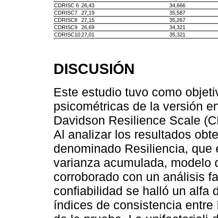
CDRISC 6
26,43
34,666
CDRISC7
27,19
35,587
CDRISC8
27,15
35,267
CDRISC9
26,69
34,321
CDRISC10
27,01
35,321
DISCUSIÓN
Este estudio tuvo como objeti
psicométricas de la versión e
Davidson Resilience Scale (C
Al analizar los resultados obte
denominado Resiliencia, que e
varianza acumulada, modelo 
corroborado con un análisis fac
confiabilidad se halló un alf
índices de consistencia entre 