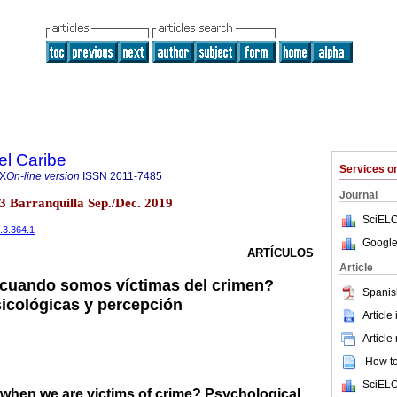
el Caribe
Services 
7X
On-line version
ISSN
2011-7485
Journal
.3 Barranquilla Sep./Dec. 2019
SciELO
.3.364.1
Google
ARTÍCULOS
Article
cuando somos víctimas del crimen?
Spanis
icológicas y percepción
Article
Article
How to 
SciELO
when we are victims of crime? Psychological