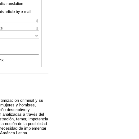
ic translation
is article by e-mail
ks
nk
timización criminal y su
, mujeres y hombres,
eño descriptivo y
n analizadas a través del
stración, temor, impotencia
a noción de la posibilidad
a necesidad de implementar
 América Latina.