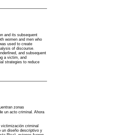
ion and its subsequent
, both women and men who
 was used to create
alysis of discourse.
underlined, and subsequent
ng a victim, and
al strategies to reduce
cuentran zonas
e un acto criminal. Ahora
victimización criminal
ó un diseño descriptivo y
sta Rica), quienes fueron