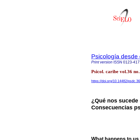
Psicología desde 
Print version
ISSN
0123-41
Psicol. caribe vol.36 no
https://doi.org/10.14482/psdc.36
¿Qué nos sucede 
Consecuencias ps
What happens to us 