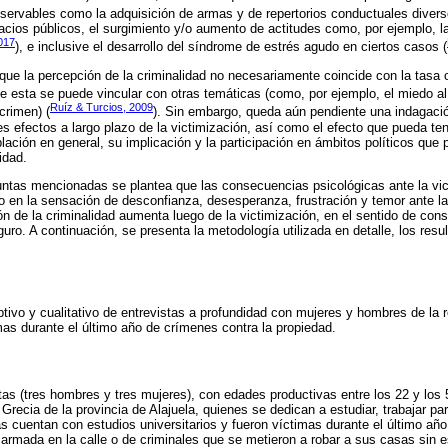
servables como la adquisición de armas y de repertorios conductuales divers
pacios públicos, el surgimiento y/o aumento de actitudes como, por ejemplo, l
2017
), e inclusive el desarrollo del síndrome de estrés agudo en ciertos casos (
ue la percepción de la criminalidad no necesariamente coincide con la tasa o
ue esta se puede vincular con otras temáticas (como, por ejemplo, el miedo a
Ruíz & Turcios, 2009
crimen) (
). Sin embargo, queda aún pendiente una indagac
es efectos a largo plazo de la victimización, así como el efecto que pueda ten
blación en general, su implicación y la participación en ámbitos políticos que 
idad.
untas mencionadas se plantea que las consecuencias psicológicas ante la vic
 en la sensación de desconfianza, desesperanza, frustración y temor ante la
ón de la criminalidad aumenta luego de la victimización, en el sentido de con
ro. A continuación, se presenta la metodología utilizada en detalle, los resul
iptivo y cualitativo de entrevistas a profundidad con mujeres y hombres de la 
mas durante el último año de crímenes contra la propiedad.
stas (tres hombres y tres mujeres), con edades productivas entre los 22 y los 
ecia de la provincia de Alajuela, quienes se dedican a estudiar, trabajar p
 cuentan con estudios universitarios y fueron víctimas durante el último año
armada en la calle o de criminales que se metieron a robar a sus casas sin es