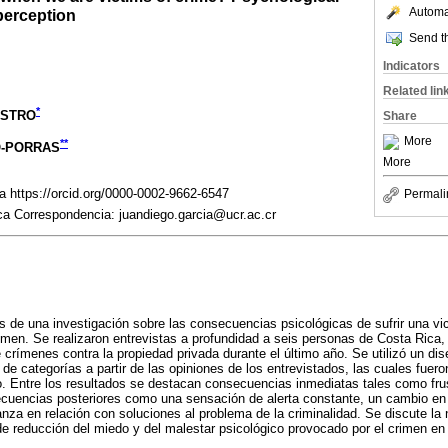
Automat
erception
Send th
Indicators
Related lin
*
ASTRO
Share
More
**
O-PORRAS
More
 https://orcid.org/0000-0002-9662-6547
Permali
a Correspondencia: juandiego.garcia@ucr.ac.cr
s de una investigación sobre las consecuencias psicológicas de sufrir una vic
rimen. Se realizaron entrevistas a profundidad a seis personas de Costa Rica
 crímenes contra la propiedad privada durante el último año. Se utilizó un dis
 de categorías a partir de las opiniones de los entrevistados, las cuales fuero
rso. Entre los resultados se destacan consecuencias inmediatas tales como fru
uencias posteriores como una sensación de alerta constante, un cambio en l
nza en relación con soluciones al problema de la criminalidad. Se discute l
de reducción del miedo y del malestar psicológico provocado por el crimen en