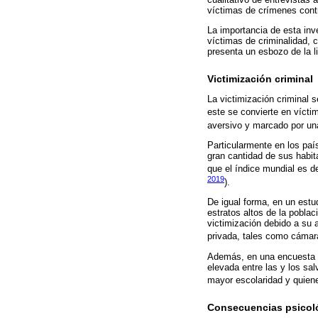
víctimas de crímenes contr
La importancia de esta inv
víctimas de criminalidad, 
presenta un esbozo de la li
Victimización criminal
La victimización criminal s
este se convierte en víctim
aversivo y marcado por una
Particularmente en los país
gran cantidad de sus habit
que el índice mundial es d
2019
).
De igual forma, en un estud
estratos altos de la poblac
victimización debido a su 
privada, tales como cámara
Además, en una encuesta de
elevada entre las y los sa
mayor escolaridad y quien
Consecuencias psicoló