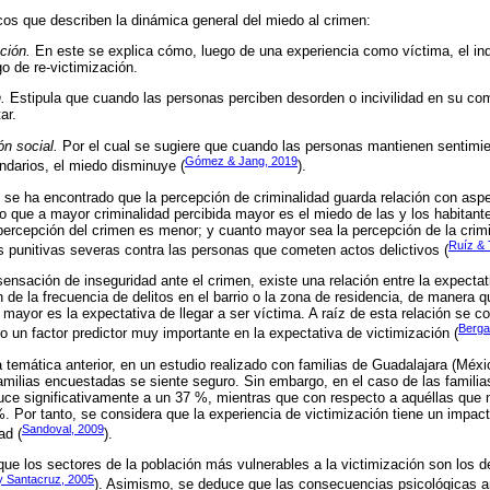
cos que describen la dinámica general del miedo al crimen:
ción.
En este se explica cómo, luego de una experiencia como víctima, el indi
o de re-victimización.
.
Estipula que cuando las personas perciben desorden o incivilidad en su com
ar.
ón social.
Por el cual se sugiere que cuando las personas mantienen sentimie
Gómez & Jang, 2019
indarios, el miedo disminuye (
).
 se ha encontrado que la percepción de criminalidad guarda relación con asp
o que a mayor criminalidad percibida mayor es el miedo de las y los habitant
a percepción del crimen es menor; y cuanto mayor sea la percepción de la crim
Ruíz & 
 punitivas severas contra las personas que cometen actos delictivos (
ensación de inseguridad ante el crimen, existe una relación entre la expectati
n de la frecuencia de delitos en el barrio o la zona de residencia, de manera
s mayor es la expectativa de llegar a ser víctima. A raíz de esta relación se c
Berga
 un factor predictor muy importante en la expectativa de victimización (
 temática anterior, en un estudio realizado con familias de Guadalajara (Méxi
amilias encuestadas se siente seguro. Sin embargo, en el caso de las familia
duce significativamente a un 37 %, mientras que con respecto a aquéllas que no
%. Por tanto, se considera que la experiencia de victimización tiene un impact
Sandoval, 2009
ad (
).
que los sectores de la población más vulnerables a la victimización son los d
y Santacruz, 2005
). Asimismo, se deduce que las consecuencias psicológicas an