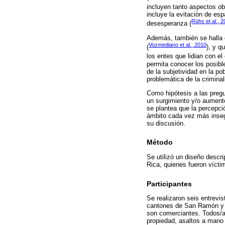
incluyen tanto aspectos ob
incluye la evitación de es
Rühs et al., 
desesperanza (
Además, también se halla q
Vozmediano et al., 2010
(
), y q
los entes que lidian con el 
permita conocer los posibl
de la subjetividad en la po
problemática de la criminal
Como hipótesis a las preg
un surgimiento y/o aumento
se plantea que la percepci
ámbito cada vez más insegu
su discusión.
Método
Se utilizó un diseño descr
Rica, quienes fueron vícti
Participantes
Se realizaron seis entrevi
cantones de San Ramón y Gr
son comerciantes. Todos/as
propiedad, asaltos a mano 