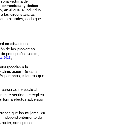
ersona víctima de
experimentada, y dedica
 en el cual el individuo
 a las circunstancias
 con amistades, dado que
nal en situaciones
ación de los problemas
 de percepción: juicios,
a, 2013
).
corresponden a la
victimización. De esta
emás personas, mientras que
s personas respecto al
En este sentido, se explica
ual forma efectos adversos
erosos que las mujeres, en
r, independientemente de
ización, son quienes