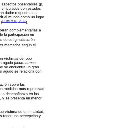
o aspectos observables (p.
s vinculados con estados
ran dudar respecto a la
ibir el mundo como un lugar
Rühs et al., 2017
 (
).
sideran complementarias a
de la participación en
os de estigmatización
ios marcados según el
on víctimas de robo
rés agudo
(acute stress
me se encuentra un gran
és agudo se relaciona con
ación sobre las
 con medidas más represivas
 la desconfianza en las
al, y se presenta un menor
uo víctima de criminalidad,
s tener una percepción y