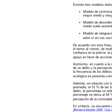
Existen tres modelos teóri
Modelo de victimiza
mayor miedo y riesg
Modelo de desorden
miedo suele aument
Modelo de integraci
entre sí en sus vec
De acuerdo con esta línea,
el temor al crimen, de mod
confianza en la policía, l
apoyo en favor de acciones
Asimismo, en cuanto a la s
de un delito y la percepció
la frecuencia de los delito
ecológica se presenta como
Además, en relación con la
promedio, el 51 % de las f
delito, el porcentaje se re
porcentaje se eleva al 54 
percepción de la criminalid
En síntesis, se encuentra 
Bergan & Kessler, 2008
Cruz 
(
;