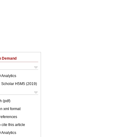
on Demand
 Analytics
 Scholar H5M5 (
2019
)
h (pdf)
 in xml format
 references
cite this article
 Analytics