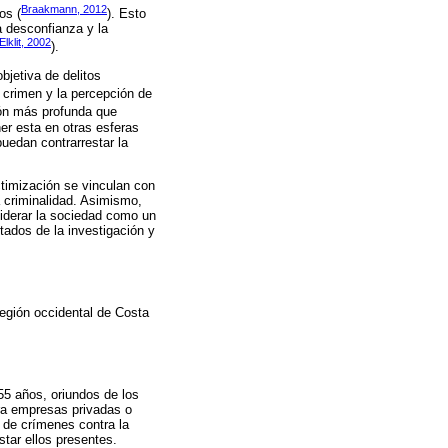
Braakmann, 2012
os (
). Esto
a desconfianza y la
Elklit, 2002
).
bjetiva de delitos
l crimen y la percepción de
ión más profunda que
er esta en otras esferas
puedan contrarrestar la
timización se vinculan con
 criminalidad. Asimismo,
siderar la sociedad como un
tados de la investigación y
región occidental de Costa
55 años, oriundos de los
ara empresas privadas o
 de crímenes contra la
tar ellos presentes.