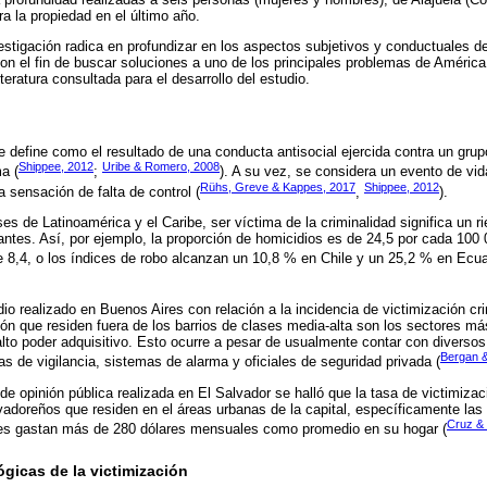
a la propiedad en el último año.
estigación radica en profundizar en los aspectos subjetivos y conductuales d
con el fin de buscar soluciones a uno de los principales problemas de América
teratura consultada para el desarrollo del estudio.
e define como el resultado de una conducta antisocial ejercida contra un grupo
Shippee, 2012
Uribe & Romero, 2008
a (
;
). A su vez, se considera un evento de vid
Rühs, Greve & Kappes, 2017
Shippee, 2012
 sensación de falta de control (
,
).
es de Latinoamérica y el Caribe, ser víctima de la criminalidad significa un 
antes. Así, por ejemplo, la proporción de homicidios es de 24,5 por cada 100 
e 8,4, o los índices de robo alcanzan un 10,8 % en Chile y un 25,2 % en Ecua
io realizado en Buenos Aires con relación a la incidencia de victimización cr
ión que residen fuera de los barrios de clases media-alta son los sectores má
alto poder adquisitivo. Esto ocurre a pesar de usualmente contar con diversos
Bergan &
s de vigilancia, sistemas de alarma y oficiales de seguridad privada (
 opinión pública realizada en El Salvador se halló que la tasa de victimiz
lvadoreños que residen en el áreas urbanas de la capital, específicamente la
Cruz &
es gastan más de 280 dólares mensuales como promedio en su hogar (
gicas de la victimización