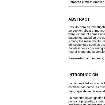
Palabras claves:
América 
ABSTRACT
Results from an investigat
perception about crime are
were victims of crimes agai
categories based on the op
Among the main results, i
consequences such as a sen
hopelessness concerning so
fear of crime and psycholo
Keywords:
Latin America;
INTRODUCCIÓN
La criminalidad es uno de 
establecidas como las más
bien, lejos de resolverse 
La presente investigación 
contra la propiedad, y cuál
cualitativo de entrevistas