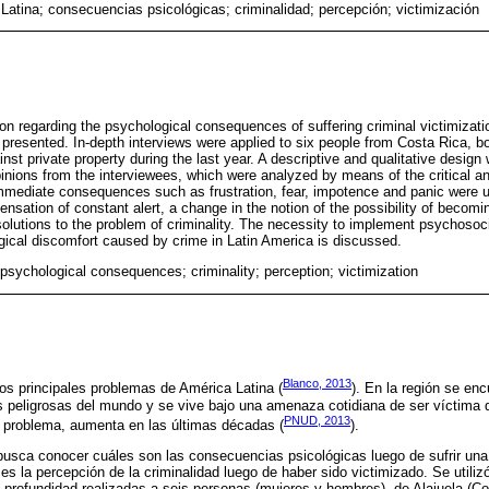
Latina; consecuencias psicológicas; criminalidad; percepción; victimización
ion regarding the psychological consequences of suffering criminal victimizat
 presented. In-depth interviews were applied to six people from Costa Rica
nst private property during the last year. A descriptive and qualitative design
inions from the interviewees, which were analyzed by means of the critical an
mmediate consequences such as frustration, fear, impotence and panic were 
sation of constant alert, a change in the notion of the possibility of becomi
lutions to the problem of criminality. The necessity to implement psychosoci
gical discomfort caused by crime in Latin America is discussed.
 psychological consequences; criminality; perception; victimization
Blanco, 2013
los principales problemas de América Latina (
). En la región se en
 peligrosas del mundo y se vive bajo una amenaza cotidiana de ser víctima d
PNUD, 2013
el problema, aumenta en las últimas décadas (
).
busca conocer cuáles son las consecuencias psicológicas luego de sufrir una 
 es la percepción de la criminalidad luego de haber sido victimizado. Se utiliz
 a profundidad realizadas a seis personas (mujeres y hombres), de Alajuela (Co