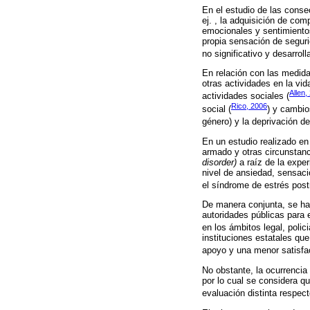
En el estudio de las conse
ej. , la adquisición de c
emocionales y sentimientos
propia sensación de seguri
no significativo y desarro
En relación con las medida
otras actividades en la vid
Allen,
actividades sociales (
Rico, 2006
social (
) y cambio
género) y la deprivación de
En un estudio realizado e
armado y otras circunstanc
disorder)
a raíz de la expe
nivel de ansiedad, sensaci
el síndrome de estrés post
De manera conjunta, se han
autoridades públicas para 
en los ámbitos legal, polici
instituciones estatales que
apoyo y una menor satisfa
No obstante, la ocurrencia
por lo cual se considera q
evaluación distinta respect