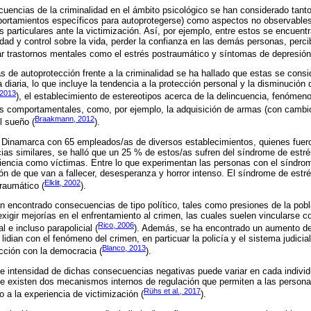
cuencias de la criminalidad en el ámbito psicológico se han considerado tant
omportamientos específicos para autoprotegerse) como aspectos no observable
 particulares ante la victimización. Así, por ejemplo, entre estos se encuent
dad y control sobre la vida, perder la confianza en las demás personas, perc
llar trastornos mentales como el estrés postraumático y síntomas de depresión
s de autoprotección frente a la criminalidad se ha hallado que estas se con
a diaria, lo que incluye la tendencia a la protección personal y la disminución 
 2013
), el establecimiento de estereotipos acerca de la delincuencia, fenómen
s comportamentales, como, por ejemplo, la adquisición de armas (con camb
Braakmann, 2012
l sueño (
).
n Dinamarca con 65 empleados/as de diversos establecimientos, quienes fuer
ias similares, se halló que un 25 % de estos/as sufren del síndrome de est
riencia como víctimas. Entre lo que experimentan las personas con el síndro
ón de que van a fallecer, desesperanza y horror intenso. El síndrome de estr
Elklit, 2002
raumático (
).
 encontrado consecuencias de tipo político, tales como presiones de la pobl
exigir mejorías en el enfrentamiento al crimen, las cuales suelen vincularse
Rico, 2006
al e incluso parapolicial (
). Además, se ha encontrado un aumento de
 lidian con el fenómeno del crimen, en particuar la policía y el sistema judici
Blanco, 2013
cción con la democracia (
).
 e intensidad de dichas consecuencias negativas puede variar en cada individ
ue existen dos mecanismos internos de regulación que permiten a las persona
Rühs et al., 2017
o a la experiencia de victimización (
).