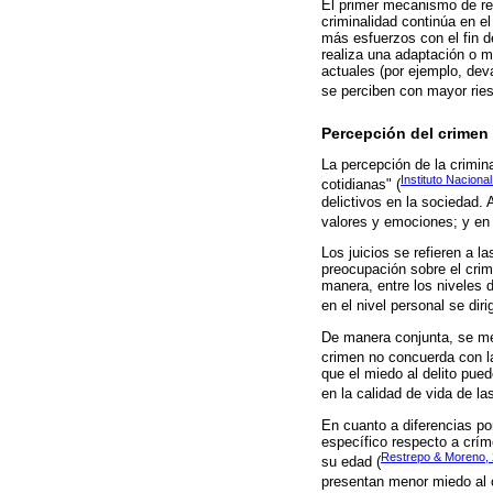
El primer mecanismo de reg
criminalidad continúa en e
más esfuerzos con el fin d
realiza una adaptación o m
actuales (por ejemplo, dev
se perciben con mayor riesg
Percepción del crimen
La percepción de la crimin
Instituto Naciona
cotidianas" (
delictivos en la sociedad. 
valores y emociones; y en 
Los juicios se refieren a l
preocupación sobre el crim
manera, entre los niveles d
en el nivel personal se diri
De manera conjunta, se men
crimen no concuerda con la
que el miedo al delito pue
en la calidad de vida de la
En cuanto a diferencias p
específico respecto a crím
Restrepo & Moreno,
su edad (
presentan menor miedo al 