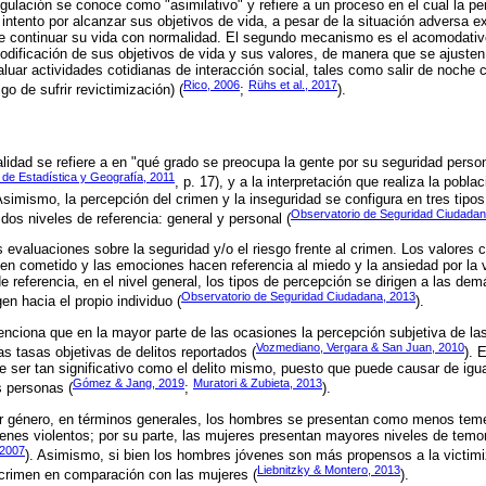
ulación se conoce como "asimilativo" y refiere a un proceso en el cual la p
l intento por alcanzar sus objetivos de vida, a pesar de la situación adversa 
e continuar su vida con normalidad. El segundo mecanismo es el acomodativo,
odificación de sus objetivos de vida y sus valores, de manera que se ajusten
aluar actividades cotidianas de interacción social, tales como salir de noche
Rico, 2006
Rühs et al., 2017
o de sufrir revictimización) (
;
).
alidad se refiere a en "qué grado se preocupa la gente por su seguridad perso
l de Estadística y Geografía, 2011
, p. 17), y a la interpretación que realiza la pobl
Asimismo, la percepción del crimen y la inseguridad se configura en tres tipos
Observatorio de Seguridad Ciudadan
dos niveles de referencia: general y personal (
as evaluaciones sobre la seguridad y/o el riesgo frente al crimen. Los valores 
en cometido y las emociones hacen referencia al miedo y la ansiedad por la 
e referencia, en el nivel general, los tipos de percepción se dirigen a las d
Observatorio de Seguridad Ciudadana, 2013
gen hacia el propio individuo (
).
ciona que en la mayor parte de las ocasiones la percepción subjetiva de la
Vozmediano, Vergara & San Juan, 2010
s tasas objetivas de delitos reportados (
). 
de ser tan significativo como el delito mismo, puesto que puede causar de ig
Gómez & Jang, 2019
Muratori & Zubieta, 2013
s personas (
;
).
or género, en términos generales, los hombres se presentan como menos tem
enes violentos; por su parte, las mujeres presentan mayores niveles de temo
 2007
). Asimismo, si bien los hombres jóvenes son más propensos a la victim
Liebnitzky & Montero, 2013
crimen en comparación con las mujeres (
).