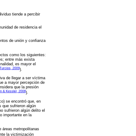
viduo tiende a percibir
unidad de residencia el
ntos de unión y confianza
ectos como los siguientes:
es; entre más exista
inalidad, es mayor el
Turcios, 2009
).
va de llegar a ser víctima
 que a mayor percepción de
onsidera que la presión
n & Kessler, 2008
).
co) se encontró que, en
s que sufrieron algún
 sufrieron algún delito el
o importante en la
e áreas metropolitanas
te la victimización