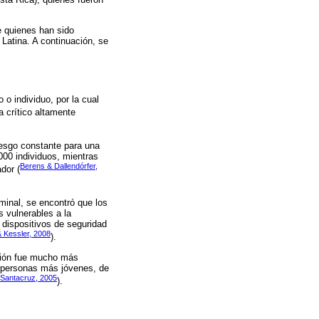
e quienes han sido
 Latina. A continuación, se
 o individuo, por la cual
a crítico altamente
riesgo constante para una
000 individuos, mientras
Berens & Dallendórfer,
dor (
iminal, se encontró que los
s vulnerables a la
 dispositivos de seguridad
 Kessler, 2008
).
ación fue mucho más
s personas más jóvenes, de
 Santacruz, 2005
).