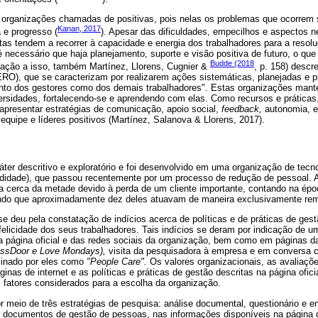
 organizações chamadas de positivas, pois nelas os problemas que ocorrem
Kanan, 2017
 e progresso (
). Apesar das dificuldades, empecilhos e aspectos 
tas tendem a recorrer à capacidade e energia dos trabalhadores para a reso
é necessário que haja planejamento, suporte e visão positiva de futuro, o que
Budde (2018
ação a isso, também Martínez, Llorens, Cugnier &
, p. 158) desc
ERO), que se caracterizam por realizarem ações sistemáticas, planejadas e p
anto dos gestores como dos demais trabalhadores". Estas organizações mant
rsidades, fortalecendo-se e aprendendo com elas. Como recursos e prática
 apresentar estratégias de comunicação, apoio social,
feedback,
autonomia, eq
 equipe e líderes positivos (Martínez, Salanova & Llorens, 2017).
ter descritivo e exploratório e foi desenvolvido em uma organização de tecn
ndidade), que passou recentemente por um processo de redução de pessoal.
a cerca da metade devido à perda de um cliente importante, contando na ép
sendo que aproximadamente dez deles atuavam de maneira exclusivamente r
e deu pela constatação de indícios acerca de políticas e de práticas de ge
licidade dos seus trabalhadores. Tais indícios se deram por indicação de um
da página oficial e das redes sociais da organização, bem como em páginas da
assDoor e Love Mondays),
visita da pesquisadora à empresa e em conversa c
inado por eles como
"People Care".
Os valores organizacionais, as avaliaçõe
ginas de internet e as políticas e práticas de gestão descritas na página of
 fatores considerados para a escolha da organização.
 meio de três estratégias de pesquisa: análise documental, questionário e ent
 documentos de gestão de pessoas, nas informações disponíveis na página