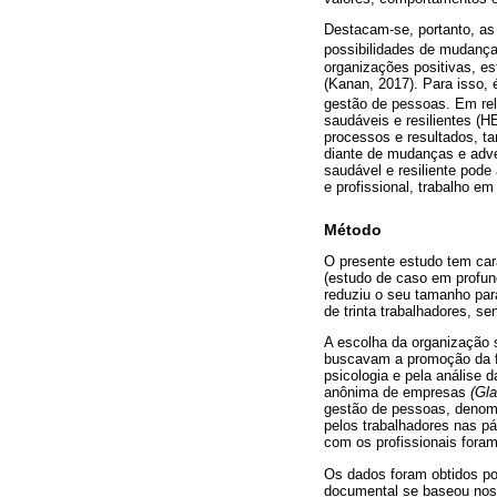
Destacam-se, portanto, as
possibilidades de mudança
organizações positivas, es
(Kanan, 2017). Para isso, 
gestão de pessoas. Em rel
saudáveis e resilientes (H
processos e resultados, t
diante de mudanças e adve
saudável e resiliente pode
e profissional, trabalho em
Método
O presente estudo tem cará
(estudo de caso em profu
reduziu o seu tamanho par
de trinta trabalhadores, 
A escolha da organização s
buscavam a promoção da fe
psicologia e pela análise 
anônima de empresas
(Gl
gestão de pessoas, denom
pelos trabalhadores nas pá
com os profissionais foram
Os dados foram obtidos por
documental se baseou nos