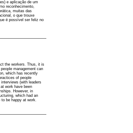
res) e aplicação de um
como reconhecimento,
prática, muitas das
cional, o que trouxe
ue é possível ser feliz no
t the workers. Thus, it is
how people management can
ion, which has recently
practices of people
interviews (with leaders
s at work have been
onships. However, in
ructuring, which had an
e to be happy at work.