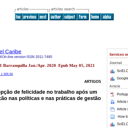
el Caribe
Services 
7X
On-line version
ISSN
2011-7485
Journal
o.1 Barranquilla Jan./Apr. 2020 Epub May 05, 2021
SciELO
7.1.305.56
Google
ARTIGOS
Article
pção de felicidade no trabalho após um
Portug
ão nas políticas e nas práticas de gestão
Article
Article
How to 
SciELO