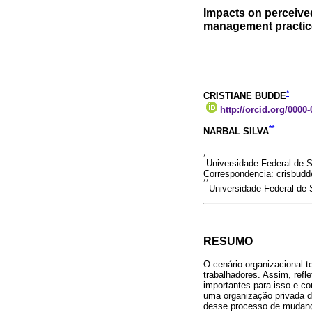
Impacts on perceive
management practice
*
CRISTIANE BUDDE
http://orcid.org/0000
**
NARBAL SILVA
*
Universidade Federal de S
Correspondencia: crisbud
**
Universidade Federal de S
RESUMO
O cenário organizacional 
trabalhadores. Assim, refl
importantes para isso e c
uma organização privada d
desse processo de mudança