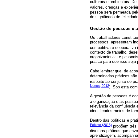
culturais e ambientais. D
valores, crenças e experiên
pessoa será permeada pelo
do significado de felicidade
Gestão de pessoas e a 
Os trabalhadores constitu
processos, apresentam ino
competitiva e cooperativa 
contexto de trabalho, dese
organizacionais e pessoais
prático para que isso seja 
Cabe lembrar que, de aco
determinadas práticas são 
respeito ao conjunto de prá
Nunes, 2012
). Sob esta co
A gestão de pessoas é com
a organização e as pessoa
relevância da confluência 
identificados meios de tor
Dentro das políticas e pr
Peixoto (2013)
propõem três 
diversas práticas que env
aprendizagem, acompanhame