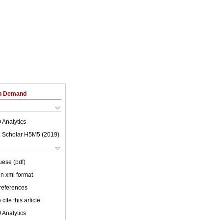
on Demand
 Analytics
 Scholar H5M5 (
2019
)
uese (pdf)
 in xml format
 references
cite this article
 Analytics