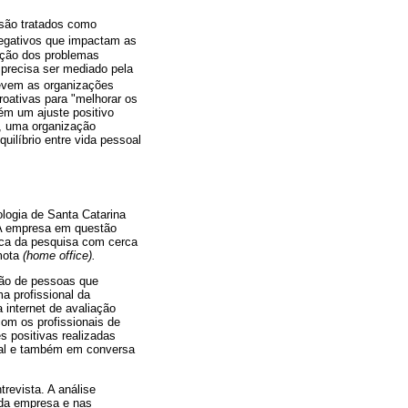
 são tratados como
negativos que impactam as
lução dos problemas
 precisa ser mediado pela
revem as organizações
roativas para "melhorar os
ém um ajuste positivo
s, uma organização
uilíbrio entre vida pessoal
ologia de Santa Catarina
 A empresa em questão
oca da pesquisa com cerca
emota
(home office).
stão de pessoas que
a profissional da
 internet de avaliação
om os profissionais de
s positivas realizadas
icial e também em conversa
revista. A análise
 da empresa e nas