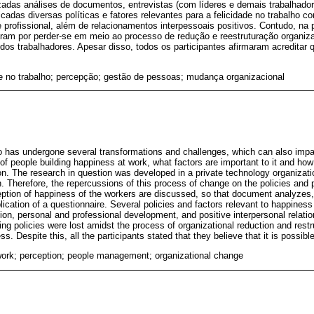
zadas análises de documentos, entrevistas (com líderes e demais trabalhado
ficadas diversas políticas e fatores relevantes para a felicidade no trabalho 
profissional, além de relacionamentos interpessoais positivos. Contudo, na 
taram por perder-se em meio ao processo de redução e reestruturação organiza
dos trabalhadores. Apesar disso, todos os participantes afirmaram acreditar q
e no trabalho; percepção; gestão de pessoas; mudança organizacional
o has undergone several transformations and challenges, which can also impac
ty of people building happiness at work, what factors are important to it and 
ion. The research in question was developed in a private technology organizat
. Therefore, the repercussions of this process of change on the policies and 
ion of happiness of the workers are discussed, so that document analyzes, 
lication of a questionnaire. Several policies and factors relevant to happines
tion, personal and professional development, and positive interpersonal relati
ing policies were lost amidst the process of organizational reduction and rest
s. Despite this, all the participants stated that they believe that it is possibl
ork; perception; people management; organizational change