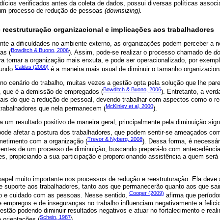
dícios verificados antes da coleta de dados, possui diversas políticas associ
um processo de redução de pessoas
(downsizing).
 reestruturação organizacional e implicações aos trabalhadores
nte a dificuldades no ambiente externo, as organizações podem perceber a n
Bowditch & Buono, 2006
as (
). Assim, pode-se realizar o processo chamado de
do
a tornar a organização mais enxuta, e pode ser operacionalizado, por exemp
Caldas (2000)
gundo
é a maneira mais usual de diminuir o tamanho organizacion
 no cenário do trabalho, muitas vezes a gestão opta pela solução que lhe par
Bowditch & Buono, 2006
s, que é a demissão de empregados (
). Entretanto, a verd
ais do que a redução de pessoal, devendo trabalhar com aspectos como o re
McKinley et al, 2000
 trabalhadores que nela permanecem (
).
 um resultado positivo de maneira geral, principalmente pela diminuição sign
ode afetar a postura dos trabalhadores, que podem sentir-se ameaçados co
Trevor & Nyberg, 2008
etimento com a organização (
). Dessa forma, é necessár
rrentes de um processo de diminuição, buscando prepará-lo com antecedênci
s, propiciando a sua participação e proporcionando assistência a quem será
apel muito importante nos processos de redução e reestruturação. Ela deve 
 suporte aos trabalhadores, tanto aos que permanecerão quanto aos que sai
Cooper (2009)
 e cuidado com as pessoas. Nesse sentido,
afirma que período
e empregos e de inseguranças no trabalho influenciam negativamente a felici
estão podendo diminuir resultados negativos e atuar no fortalecimento e real
Schein, 1987
 orientações (
).