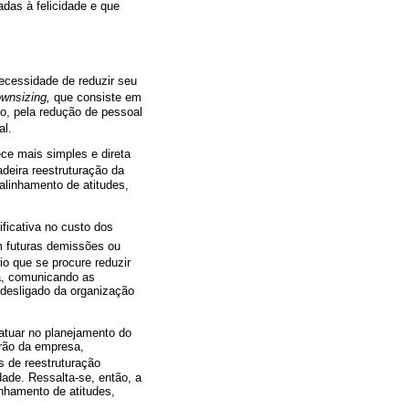
adas à felicidade e que
ecessidade de reduzir seu
wnsizing,
que consiste em
lo, pela redução de pessoal
al.
ece mais simples e direta
adeira reestruturação da
alinhamento de atitudes,
ificativa no custo dos
m futuras demissões ou
io que se procure reduzir
a, comunicando as
 desligado da organização
atuar no planejamento do
rão da empresa,
s de reestruturação
dade. Ressalta-se, então, a
inhamento de atitudes,