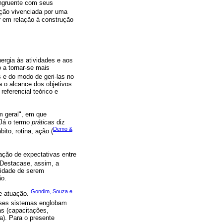
ongruente com seus
ação vivenciada por uma
r em relação à construção
ergia às atividades e aos
 a tornar-se mais
 e do modo de geri-las no
a o alcance dos objetivos
eferencial teórico e
m geral", em que
 Já o termo
práticas
diz
Demo &
ito, rotina, ação (
ação de expectativas entre
. Destacase, assim, a
ssidade de serem
ão.
Gondim, Souza e
de atuação.
sses sistemas englobam
as (capacitações,
a). Para o presente