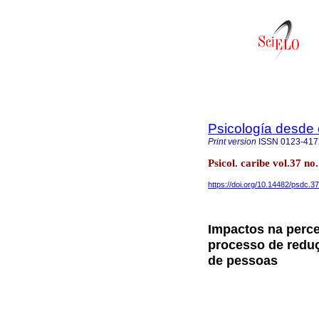
Psicología desde 
Print version
ISSN
0123-41
Psicol. caribe vol.37 n
https://doi.org/10.14482/psdc.3
Impactos na perce
processo de reduç
de pessoas