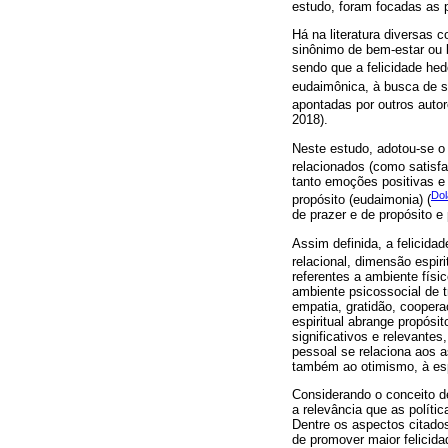
estudo, foram focadas as p
Há na literatura diversas 
sinônimo de bem-estar ou 
sendo que a felicidade hed
eudaimônica, à busca de si
apontadas por outros autor
2018).
Neste estudo, adotou-se o
relacionados (como satisf
tanto emoções positivas e 
Dol
propósito (eudaimonia) (
de prazer e de propósito e
Assim definida, a felicida
relacional, dimensão espir
referentes a ambiente físi
ambiente psicossocial de t
empatia, gratidão, coopera
espiritual abrange propósi
significativos e relevante
pessoal se relaciona aos 
também ao otimismo, à esp
Considerando o conceito d
a relevância que as políti
Dentre os aspectos citados
de promover maior felicida