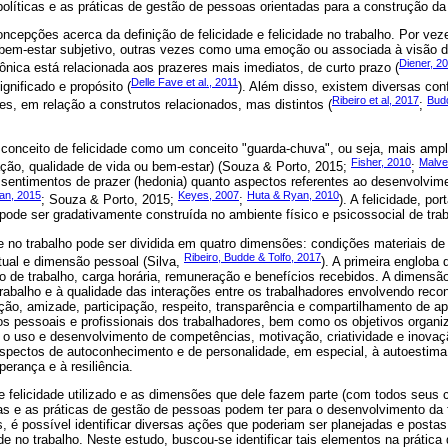
olíticas e as práticas de gestão de pessoas orientadas para a construção da f
concepções acerca da definição de felicidade e felicidade no trabalho. Por v
bem-estar subjetivo, outras vezes como uma emoção ou associada à visão d
Diener, 2
ônica está relacionada aos prazeres mais imediatos, de curto prazo (
Delle Fave et al., 2011
gnificado e propósito (
). Além disso, existem diversas con
Ribeiro et al, 2017
Bud
es, em relação a construtos relacionados, mas distintos (
;
 conceito de felicidade como um conceito "guarda-chuva", ou seja, mais ampl
Fisher, 2010
Malve
ação, qualidade de vida ou bem-estar) (Souza & Porto, 2015;
;
sentimentos de prazer (hedonia) quanto aspectos referentes ao desenvolvime
an, 2015
Keyes, 2007
Huta & Ryan, 2010
; Souza & Porto, 2015;
;
). A felicidade, po
 pode ser gradativamente construída no ambiente físico e psicossocial de trab
de no trabalho pode ser dividida em quatro dimensões: condições materiais de
Ribeiro, Budde & Tolfo, 2017
itual e dimensão pessoal (Silva,
). A primeira engloba
co de trabalho, carga horária, remuneração e benefícios recebidos. A dimensão 
rabalho e à qualidade das interações entre os trabalhadores envolvendo reco
ção, amizade, participação, respeito, transparência e compartilhamento de 
tos pessoais e profissionais dos trabalhadores, bem como os objetivos organ
s, o uso e desenvolvimento de competências, motivação, criatividade e inova
aspectos de autoconhecimento e de personalidade, em especial, à autoestima 
erança e à resiliência.
e felicidade utilizado e as dimensões que dele fazem parte (com todos seus
cas e as práticas de gestão de pessoas podem ter para o desenvolvimento da f
, é possível identificar diversas ações que poderiam ser planejadas e postas
de no trabalho. Neste estudo, buscou-se identificar tais elementos na prátic