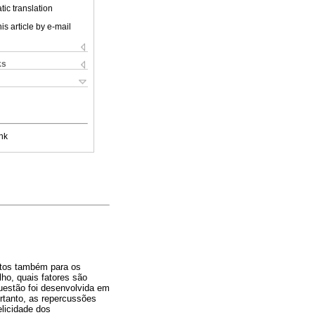
ic translation
is article by e-mail
ks
nk
ctos também para os
lho, quais fatores são
uestão foi desenvolvida em
rtanto, as repercussões
licidade dos