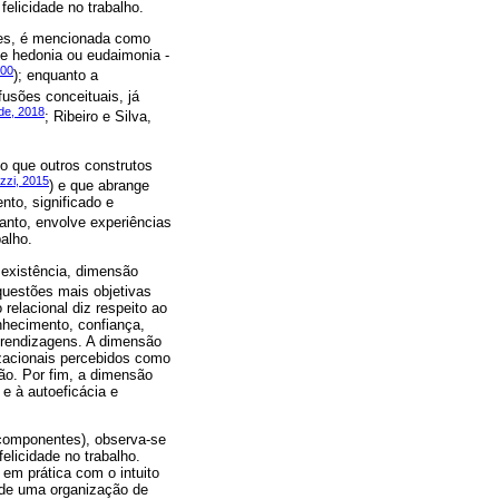
elicidade no trabalho.
ezes, é mencionada como
e hedonia ou eudaimonia -
000
); enquanto a
fusões conceituais, já
de, 2018
; Ribeiro e Silva,
o que outros construtos
zzi, 2015
) e que abrange
nto, significado e
rtanto, envolve experiências
alho.
 existência, dimensão
 questões mais objetivas
relacional diz respeito ao
nhecimento, confiança,
aprendizagens. A dimensão
izacionais percebidos como
ção. Por fim, a dimensão
e à autoeficácia e
 componentes), observa-se
elicidade no trabalho.
 em prática com o intuito
a de uma organização de