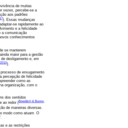
evivência de muitas
or vezes, percebe-se a
lação aos padrões
17
). Essas mudanças
adaptar-se rapidamente ao
vimento e a felicidade
se a comunicação
e novos conhecimentos
 de se manterem
ainda maior para a gestão
o de desligamento e, em
 2010
).
um processo de enxugamento
a percepção de felicidade
ompreender como as
na organização, com o
ns dos sentidos
Bowditch & Buono,
 ao redor (
ção de maneiras diversas.
m o modo como atuam. O
.
as e as restrições