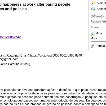
Automat
d happiness at work after paring people
s and policies
Send th
Indicators
Related lin
Share
More
-0001-8986-8540
More
Permali
anta Catarina (Brasil) https://orcid.org/0000-0001-8986-8540
de@gmail.com
anta Catarina (Brasil)
tem passado por diversas transformações e desafios, o que pode trazer impa
etese acerca da possibilidade de as pessoas construírem a felicidade no traba
omo a gestão de pessoas pode contribuir na sua construção. A pesquisa em q
e tecnologia que passou por uma recente redução de pessoal. Discute-se, po
 nas políticas e nas práticas de gestão de pessoas sobre a percepção de fe