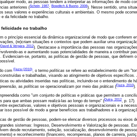
e qualquer modo, as pessoas tendem a interpretar as informações de modo c
Schein, 1987
Bowditch & Buono, 2006
cias anteriores (
;
). Nesse sentido, uma situ
s seus valores e experiências culturais e ambientais. O mesmo pode ocorre
 e da felicidade no trabalho.
felicidade no trabalho
em o princípio essencial da dinâmica organizacional de modo que conferem en
vações, (re)criam situações e contextos que podem auxiliar uma organização
Davel & Vergara, 2012
(
). Destacase a importância das pessoas nas organizações
nvolvendo-as e aumentando suas potencialidades de maneira a contribuir par
. Evidenciam-se, portanto, as políticas de gestão de pessoas, que definem o r
possível.
Fiuza (2010)
rdo com
, o termo
políticas
se refere ao estabelecimento de um "to
construídas e trabalhadas, visando ao atingimento de objetivos específicos.
ticas ou atividades inseridas nas políticas, incluindo-se o entendimento de háb
Fiuza, 2010
mpreensão, as
políticas
se operacionalizam por meio das
práticas
(
).
preendida como "um conjunto de políticas e práticas que permitem a concili
Dutra, 2012
s para que ambas possam realizá-las ao longo do tempo" (
, p. 17)
entre expectativas, valores e objetivos pessoais e organizacionais e a nece
nar isso possível de modo a gerar benefícios aos trabalhadores e à organizaç
áticas de gestão de pessoas, podem-se elencar diversos processos ou eixos 
grandes sistemas: Ingresso, Desenvolvimento e Valorização de pessoas. E
olvem desde recrutamento, seleção, socialização, desenvolvimento de pesso
nto) e reconhecimento (financeiro, recompensas, planos de carreira, justiç