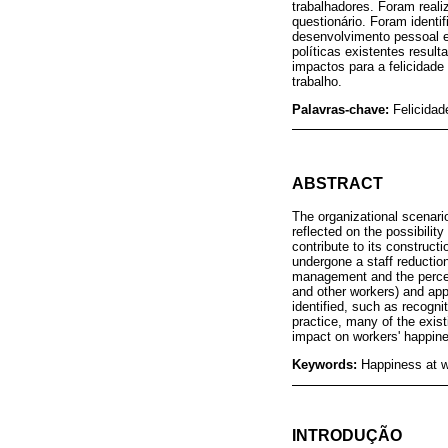
trabalhadores. Foram reali
questionário. Foram identi
desenvolvimento pessoal e 
políticas existentes resul
impactos para a felicidade 
trabalho.
Palavras-chave:
Felicidad
ABSTRACT
The organizational scenari
reflected on the possibili
contribute to its construct
undergone a staff reduction
management and the percept
and other workers) and app
identified, such as recogni
practice, many of the exist
impact on workers' happines
Keywords:
Happiness at w
INTRODUÇÃO