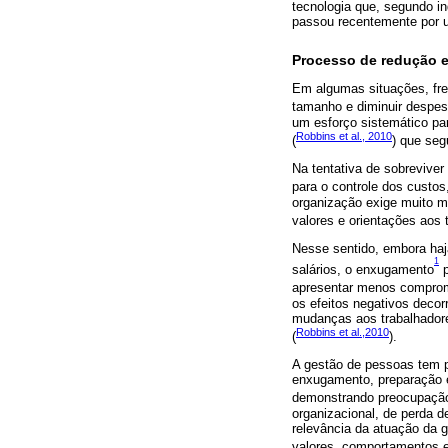
tecnologia que, segundo in
passou recentemente por 
Processo de redução e
Em algumas situações, fre
tamanho e diminuir despes
um esforço sistemático par
Robbins et al., 2010
(
) que se
Na tentativa de sobreviver
para o controle dos custo
organização exige muito m
valores e orientações aos
Nesse sentido, embora haja
1
salários, o enxugamento
p
apresentar menos comprom
os efeitos negativos deco
mudanças aos trabalhadore
Robbins et al.,2010
(
).
A gestão de pessoas tem p
enxugamento, preparação e
demonstrando preocupação
organizacional, de perda d
relevância da atuação da g
valores, comportamentos e