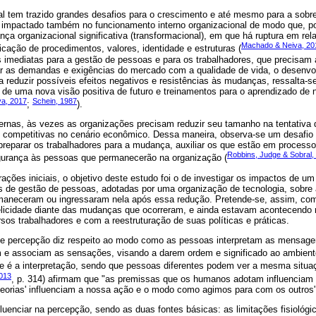
l tem trazido grandes desafios para o crescimento e até mesmo para a sobr
m impactado também no funcionamento interno organizacional de modo que, p
a organizacional significativa (transformacional), em que há ruptura em re
Machado & Neiva, 20
ficação de procedimentos, valores, identidade e estruturas (
 imediatas para a gestão de pessoas e para os trabalhadores, que precisam 
rar as demandas e exigências do mercado com a qualidade de vida, o desenvol
ra reduzir possíveis efeitos negativos e resistências às mudanças, ressalta-
o de uma nova visão positiva de futuro e treinamentos para o aprendizado d
a, 2017
Schein, 1987
;
).
ernas, às vezes as organizações precisam reduzir seu tamanho na tentativa
 competitivas no cenário econômico. Dessa maneira, observa-se um desafio 
preparar os trabalhadores para a mudança, auxiliar os que estão em process
Robbins, Judge & Sobral,
egurança às pessoas que permanecerão na organização (
ções iniciais, o objetivo deste estudo foi o de investigar os impactos de 
as de gestão de pessoas, adotadas por uma organização de tecnologia, sobre 
rmaneceram ou ingressaram nela após essa redução. Pretende-se, assim, c
licidade diante das mudanças que ocorreram, e ainda estavam acontecendo 
sos trabalhadores e com a reestruturação de suas políticas e práticas.
de percepção diz respeito ao modo como as pessoas interpretam as mensage
e associam as sensações, visando a darem ordem e significado ao ambiente
ve é a interpretação, sendo que pessoas diferentes podem ver a mesma situa
2013
, p. 314) afirmam que "as premissas que os humanos adotam influencia
eorias' influenciam a nossa ação e o modo como agimos para com os outros"
luenciar na percepção, sendo as duas fontes básicas: as limitações fisiológic