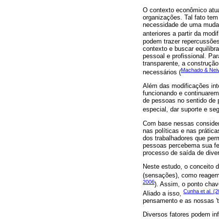
O contexto econômico atua
organizações. Tal fato te
necessidade de uma mudanç
anteriores a partir da modi
podem trazer repercussões
contexto e buscar equilib
pessoal e profissional. Pa
transparente, a construçã
Machado & Neiv
necessários (
Além das modificações int
funcionando e continuarem
de pessoas no sentido de 
especial, dar suporte e s
Com base nessas considera
nas políticas e nas prátic
dos trabalhadores que pe
pessoas percebema sua fe
processo de saída de diver
Neste estudo, o conceito 
(sensações), como reagem 
2006
). Assim, o ponto cha
Cunha et al. (
Aliado a isso,
pensamento e as nossas 't
Diversos fatores podem inf