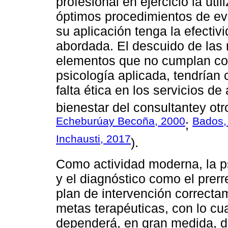
profesional en ejercicio la uti
óptimos procedimientos de eva
su aplicación tenga la efectiv
abordada. El descuido de las 
elementos que no cumplan con
psicología aplicada, tendría
falta ética en los servicios de
bienestar del consultantey otr
Echeburúay Becoña, 2000
Bados,
;
Inchausti, 2017
).
Como actividad moderna, la ps
y el diagnóstico como el prerr
plan de intervención correcta
metas terapéuticas, con lo cua
dependerá, en gran medida, de