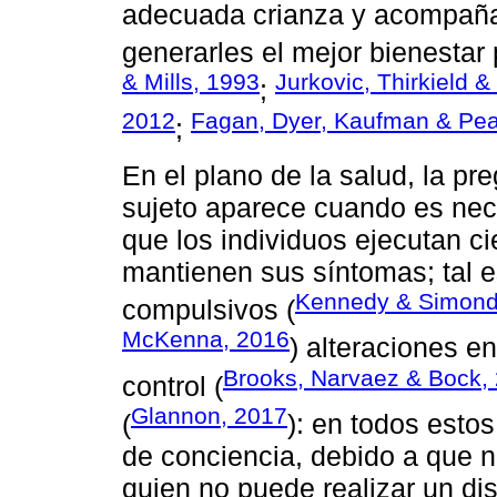
adecuada crianza y acompañam
generarles el mejor bienestar 
& Mills, 1993
Jurkovic, Thirkield &
;
2012
Fagan, Dyer, Kaufman & Pea
;
En el plano de la salud, la pr
sujeto aparece cuando es nece
que los individuos ejecutan c
mantienen sus síntomas; tal e
Kennedy & Simond
compulsivos (
McKenna, 2016
) alteraciones en
Brooks, Narvaez & Bock,
control (
Glannon, 2017
(
): en todos estos
de conciencia, debido a que n
quien no puede realizar un di