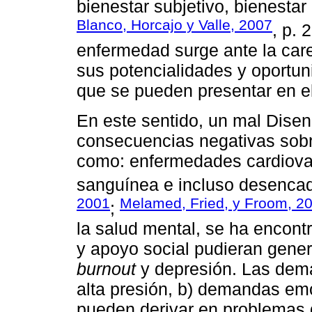
bienestar subjetivo, bienestar 
Blanco, Horcajo y Valle, 2007
, p. 
enfermedad surge ante la care
sus potencialidades y oportu
que se pueden presentar en el
En este sentido, un mal Disen
consecuencias negativas sobre
como: enfermedades cardiovas
sanguínea e incluso desencad
2001
Melamed, Fried, y Froom, 2
;
la salud mental, se ha encont
y apoyo social pudieran genera
burnout
y depresión. Las dema
alta presión, b) demandas em
pueden derivar en problemas d