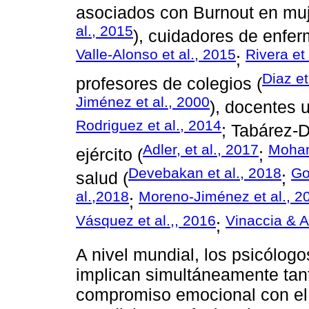
asociados con Burnout en mu
al., 2015
), cuidadores de enfer
Valle-Alonso et al., 2015
Rivera et
;
Diaz et
profesores de colegios (
Jiménez et al., 2000
), docentes u
Rodriguez et al., 2014
; Tabárez-D
Adler, et al., 2017
Moha
ejército (
;
Devebakan et al., 2018
Go
salud (
;
al.,2018
Moreno-Jiménez et al., 2
;
Vásquez et al.,, 2016
Vinaccia & A
;
A nivel mundial, los psicólogo
implican simultáneamente tant
compromiso emocional con el 