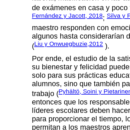
de exámenes en casa y poco ti
Fernández y Jacott, 2018
Silva y 
;
maestro responden con emoci
algunos hasta considerarían d
Liu y Onwuegbuzie,2012
(
).
Por ende, el estudio de la sat
su bienestar y felicidad pued
solo para sus prácticas educa
alumnos, sino que también pa
Pyhältö, Soini y Pietarine
trabajo (
entonces que los responsables
líderes escolares deben hacer
para proporcionar el tiempo, l
permitan a los maestros apren