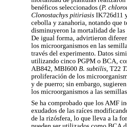
benéficos seleccionados (
P. chloro
Clonostachys pitiriasis
IK726d11 
cebolla y zanahoria, notando que 
disminuyeron la mortalidad de las 
De igual forma, advirtieron difere
los microorganismos en las semillas
través del experimento. Datos sim
utilizando cinco PGPM o BCA, c
AB842, MBI600
B. subtilis
, T22
T
proliferación de los microorganism
y de puerro; sin embargo, sugieren
los microorganismos a las semillas
Se ha comprobado que los AMF ind
exudados de las raíces modificando
de la rizósfera, lo que lleva a la f
pueden ser utilizados como BCA de