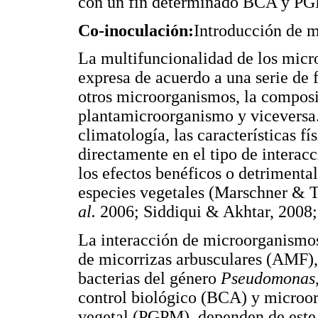
con un fin determinado BCA y P
Co-inoculación:
Introducción de m
La multifuncionalidad de los micro
expresa de acuerdo a una serie de 
otros microorganismos, la composi
plantamicroorganismo y viceversa.
climatología, las características f
directamente en el tipo de interac
los efectos benéficos o detrimental
especies vegetales (Marschner & 
al.
2006; Siddiqui & Akhtar, 200
La interacción de microorganismos
de micorrizas arbusculares (AMF)
bacterias del género
Pseudomonas
control biológico (BCA) y microo
vegetal (PGPM), dependen de este t