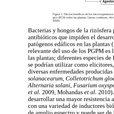
Bacterias y hongos de la rizósfera
antibióticos que impiden el desar
patógenos edáficos en las plantas (
relevante del uso de los PGPM es l
las plantas; diferentes especies d
se podrían utilizar como elicitores,
diversas enfermedades producidas
solanacearum
,
Colletotrichum glo
Alternaria solani
,
Fusarium oxysp
et al.
2009, Mohandas
et al.
2010).
desarrollar una mayor resistencia 
con una variedad de inductores biót
de amplio espectro y puede ser de 