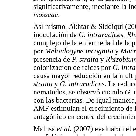
significativamente, mediante la 
mosseae
.
Así mismo, Akhtar & Siddiqui (200
inoculación de
G. intraradices
,
Rh
complejo de la enfermedad de la pu
por
Meloidogyne incognita
y
Macr
presencia de
P. straita
y
Rhizobiu
colonización de raíces por
G. intr
causa mayor reducción en la multi
straita
y
G. intraradices
. La reduc
nematodos, se observó cuando
G. 
con las bacterias. De igual manera
AMF estimulan el crecimiento de l
antagónico en contra del crecimie
Malusa
et al.
(2007) evaluaron el e