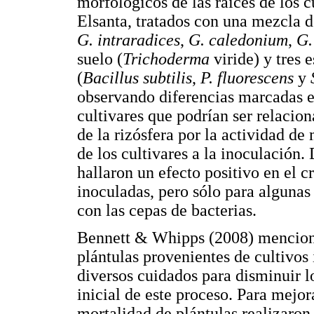
morfológicos de las raíces de los 
Elsanta, tratados con una mezcla 
G. intraradices
,
G. caledonium
,
G.
suelo (
Trichoderma
viride) y tres e
(
Bacillus subtilis
,
P. fluorescens
y
observando diferencias marcadas en
cultivares que podrían ser relacio
de la rizósfera por la actividad d
de los cultivares a la inoculación
hallaron un efecto positivo en el c
inoculadas, pero sólo para alguna
con las cepas de bacterias.
Bennett & Whipps (2008) menciona
plántulas provenientes de cultivos 
diversos cuidados para disminuir lo
inicial de este proceso. Para mejor
mortalidad de plántulas realizaro