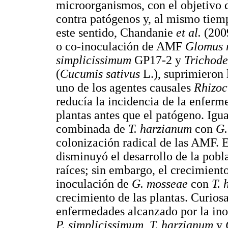
microorganismos, con el objetivo d
contra patógenos y, al mismo tiem
este sentido, Chandanie
et al.
(2009
o co-inoculación de AMF
Glomus 
simplicissimum
GP17-2 y
Trichod
(
Cucumis sativus
L.), suprimieron
uno de los agentes causales
Rhizoc
reducía la incidencia de la enferm
plantas antes que el patógeno. Igu
combinada de
T. harzianum
con
G.
colonización radical de las AMF. E
disminuyó el desarrollo de la pob
raíces; sin embargo, el crecimient
inoculación de
G. mosseae
con
T. 
crecimiento de las plantas. Curiosa
enfermedades alcanzado por la inoc
P. simplicissimum
,
T. harzianum
y