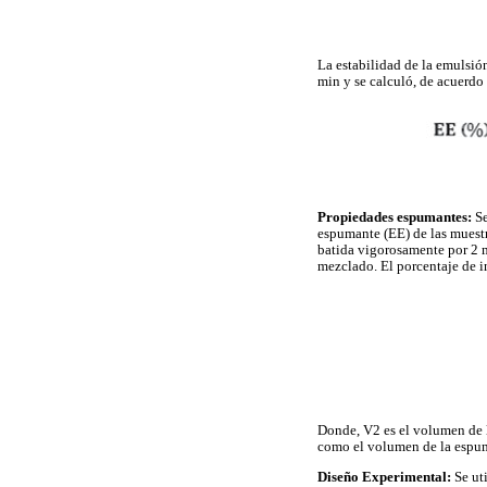
La estabilidad de la emulsió
min y se calculó, de acuerdo
Propiedades espumantes:
Se
espumante (EE) de las muestr
batida vigorosamente por 2 
mezclado. El porcentaje de i
Donde, V2 es el volumen de l
como el volumen de la espum
Diseño Experimental:
Se ut