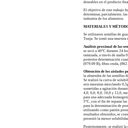
deseables en el producto fina
El objetivo de este trabajo f
determinar, parcialmente, las 
industria de los alimentos.
MATERIALES Y MÉTOD
Se utilizaron semillas de gu
Tunja. Se tomó una muestra r
Análisis proximal de las sem
se secó a 40°C durante 24 ho
tamizada, a través de malla 
posterior determinación cuan
(979.09 B), fibra cruda, (96
Obtención de los aislados p
la almendra de las semillas d
Se realizó la curva de solub
seis muestras mezclando 0,5g
sometidas a agitación durant
4,0; 6,0; 8,0; 10,0 y 12,0, 
para una adecuada homogeniz
5°C, con el fin de separar la
para la determinación de pro
utilizando como patrón prot
resultados obtenidos, se cons
presentó la menor solubilida
Posteriormente, se realizó la