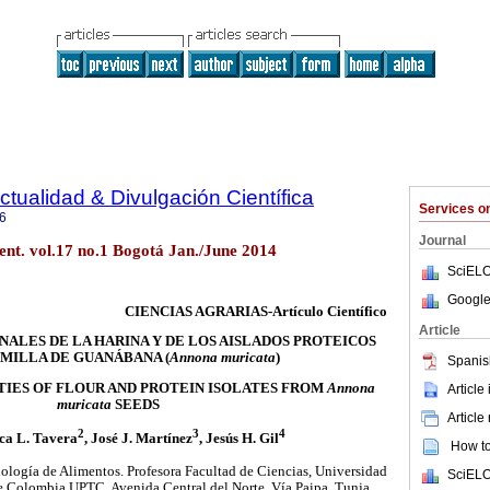
ctualidad & Divulgación Científica
Services 
6
Journal
ient. vol.17 no.1 Bogotá Jan./June 2014
SciELO
Google
CIENCIAS AGRARIAS-Artículo Científico
Article
ALES DE LA HARINA Y DE LOS AISLADOS PROTEICOS
EMILLA DE GUANÁBANA (
Annona muricata
)
Spanis
IES OF FLOUR AND PROTEIN ISOLATES FROM
Annona
Article
muricata
SEEDS
Article
2
3
4
ca L. Tavera
, José J. Martínez
, Jesús H. Gil
How to 
ología de Alimentos. Profesora Facultad de Ciencias, Universidad
SciELO
 Colombia UPTC, Avenida Central del Norte, Vía Paipa, Tunja,