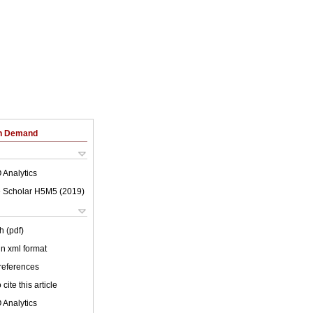
on Demand
 Analytics
 Scholar H5M5 (
2019
)
h (pdf)
 in xml format
 references
cite this article
 Analytics