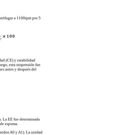
ntrifugar a 1100rpm por 5
dad (CE) y estabilidad
uego, esta suspensión fue
es antes y después del
ón. La EE fue determinada
 de espuma.
enidos A0 y A1). La unidad