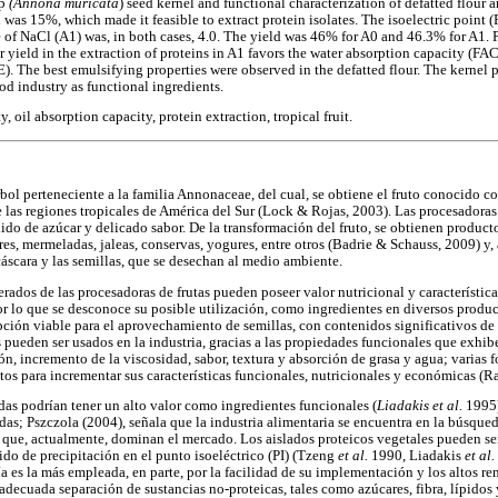
op
(Annona muricata
) seed kernel and functional characterization of defatted flour 
 was 15%, which made it feasible to extract protein isolates. The isoelectric point (P
 of NaCl (A1) was, in both cases, 4.0. The yield was 46% for A0 and 46.3% for A1. 
 yield in the extraction of proteins in A1 favors the water absorption capacity (FAC
. The best emulsifying properties were observed in the defatted flour. The kernel p
od industry as functional ingredients.
 oil absorption capacity, protein extraction, tropical fruit.
rbol perteneciente a la familia Annonaceae, del cual, se obtiene el fruto conocido c
 de las regiones tropicales de América del Sur (Lock & Rojas, 2003). Las procesadora
nido de azúcar y delicado sabor. De la transformación del fruto, se obtienen product
res, mermeladas, jaleas, conservas, yogures, entre otros (Badrie & Schauss, 2009) y,
áscara y las semillas, que se desechan al medio ambiente.
erados de las procesadoras de frutas pueden poseer valor nutricional y característic
por lo que se desconoce su posible utilización, como ingredientes en diversos produc
pción viable para el aprovechamiento de semillas, con contenidos significativos d
s pueden ser usados en la industria, gracias a las propiedades funcionales que exhib
n, incremento de la viscosidad, sabor, textura y absorción de grasa y agua; varias f
tos para incrementar sus características funcionales, nutricionales y económicas (R
adas podrían tener un alto valor como ingredientes funcionales (
Liadakis et al.
1995)
as; Pszczola (2004), señala que la industria alimentaria se encuentra en la búsqued
que, actualmente, dominan el mercado. Los aislados proteicos vegetales pueden se
ido de precipitación en el punto isoeléctrico (PI) (Tzeng
et al.
1990, Liadakis
et al.
 es la más empleada, en parte, por la facilidad de su implementación y los altos r
 adecuada separación de sustancias no-proteicas, tales como azúcares, fibra, lípido