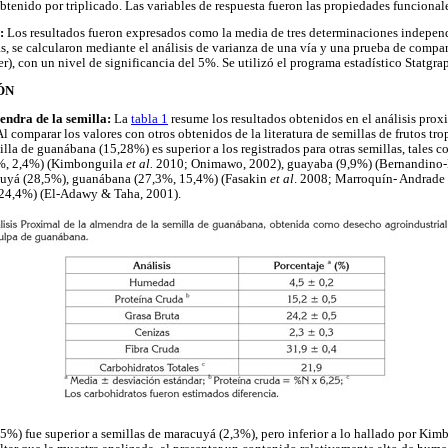
btenido por triplicado. Las variables de respuesta fueron las propiedades funcional
:
Los resultados fueron expresados como la media de tres determinaciones independ
as, se calcularon mediante el análisis de varianza de una vía y una prueba de compa
r), con un nivel de significancia del 5%. Se utilizó el programa estadístico Statgrap
ÓN
endra de la semilla:
La
tabla 1
resume los resultados obtenidos en el análisis prox
l comparar los valores con otros obtenidos de la literatura de semillas de frutos tro
illa de guanábana (15,28%) es superior a los registrados para otras semillas, tale
%, 2,4%) (Kimbonguila
et al.
2010; Onimawo, 2002), guayaba (9,9%) (Bernandino
acuyá (28,5%), guanábana (27,3%, 15,4%) (Fasakin
et al
. 2008; Marroquín- Andrade
(24,4%) (El-Adawy & Taha, 2001).
%) fue superior a semillas de maracuyá (2,3%), pero inferior a lo hallado por Ki