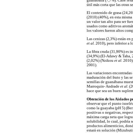
guanábana (7,7%). Cabe resal
útil más corta que las otras 
El contenido de grasa (24,26
(2010) (40%), en esta misma
un valor tan alto para ser fue
usados como aditivos aromáti
los valores fueron altos co
Las cenizas (2,3%) están en 
et al.
2010), pero inferior a
La fibra cruda (31,90%) es i
(34,9%) (El-Adawy & Taha, 
(2,02%) (Nzikou
et al.
2010)
2001).
Las variaciones encontradas e
maduración del fruto y las se
semillas de guanábana muestr
Marroquin- Andrade
et al.
(2
hace que sea un buen supleme
Obtención de los Aislados p
observar que el punto isoeléc
como la guayaba (pH 5) (Be
positivas o negativas, respe
máxima carga neta que logran
solubilidad, lo cual, podría 
productos alimenticios, dond
estará en solución (Mizubut