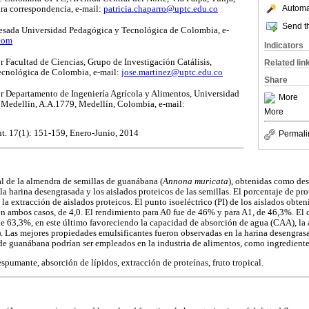
Automat
ra correspondencia, e-mail:
patricia.chaparro@uptc.edu.co
Send th
esada Universidad Pedagógica y Tecnológica de Colombia, e-
com
Indicators
 Facultad de Ciencias, Grupo de Investigación Catálisis,
Related lin
ecnológica de Colombia, e-mail:
jose.martinez@uptc.edu.co
Share
r Departamento de Ingeniería Agrícola y Alimentos, Universidad
More
Medellín, A.A.1779, Medellín, Colombia, e-mail:
More
nt. 17(1): 151-159, Enero-Junio, 2014
Permali
al de la almendra de semillas de guanábana (
Annona muricata
), obtenidas como des
la harina desengrasada y los aislados proteicos de las semillas. El porcentaje de pr
 la extracción de aislados proteicos. El punto isoeléctrico (PI) de los aislados obte
en ambos casos, de 4,0. El rendimiento para A0 fue de 46% y para A1, de 46,3%. El 
e 63,3%, en este último favoreciendo la capacidad de absorción de agua (CAA), la 
 Las mejores propiedades emulsificantes fueron observadas en la harina desengrasa
 de guanábana podrían ser empleados en la industria de alimentos, como ingrediente
pumante, absorción de lípidos, extracción de proteínas, fruto tropical.