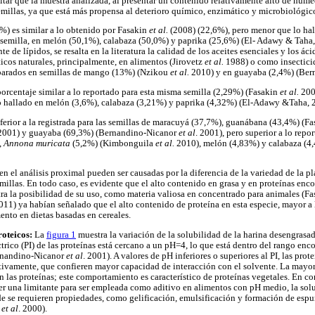
tar que la muestra analizada, al presentar un contenido relativamente alto de hum
semillas, ya que está más propensa al deterioro químico, enzimático y microbiológic
%) es similar a lo obtenido por Fasakin
et al.
(2008) (22,6%), pero menor que lo h
 semilla, en melón (50,1%), calabaza (50,0%) y paprika (25,6%) (El- Adawy & Taha
nte de lípidos, se resalta en la literatura la calidad de los aceites esenciales y los á
cos naturales, principalmente, en alimentos (Jirovetz
et al.
1988) o como insectici
mparados en semillas de mango (13%) (Nzikou
et al.
2010) y en guayaba (2,4%) (Be
porcentaje similar a lo reportado para esta misma semilla (2,29%) (Fasakin
et al.
200
 lo hallado en melón (3,6%), calabaza (3,21%) y paprika (4,32%) (El-Adawy &Taha, 
nferior a la registrada para las semillas de maracuyá (37,7%), guanábana (43,4%) (F
2001) y guayaba (69,3%) (Bernandino-Nicanor
et al
. 2001), pero superior a lo rep
,
Annona muricata
(5,2%) (Kimbonguila
et al.
2010), melón (4,83%) y calabaza (4
n el análisis proximal pueden ser causadas por la diferencia de la variedad de la pla
millas. En todo caso, es evidente que el alto contenido en grasa y en proteínas enco
a la posibilidad de su uso, como materia valiosa en concentrado para animales (F
011) ya habían señalado que el alto contenido de proteína en esta especie, mayor a l
nto en dietas basadas en cereales.
roteicos:
La
figura 1
muestra la variación de la solubilidad de la harina desengrasa
trico (PI) de las proteínas está cercano a un pH=4, lo que está dentro del rango enco
rnandino-Nicanor
et al
. 2001). A valores de pH inferiores o superiores al PI, las prot
ctivamente, que confieren mayor capacidad de interacción con el solvente. La mayor
 las proteínas; este comportamiento es característico de proteínas vegetales. En co
ser una limitante para ser empleada como aditivo en alimentos con pH medio, la solu
e se requieren propiedades, como gelificación, emulsificación y formación de esp
i
et al
. 2000).