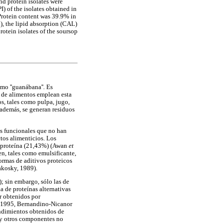
and protein isolates were
I) of the isolates obtained in
Protein content was 39.9% in
), the lipid absorption (CAL)
rotein isolates of the soursop
omo ''guanábana''
.
Es
s de alimentos emplean esta
os, tales como pulpa, jugo,
 además, se generan residuos
as funcionales que no han
tos alimenticios. Los
e proteína (21,43%) (Awan
et
en, tales como emulsificante,
ormas de aditivos proteicos
akosky, 1989).
; sin embargo, sólo las de
a de proteínas alternativas
r obtenidos por
1995, Bernandino-Nicanor
endimientos obtenidos de
s y otros componentes no