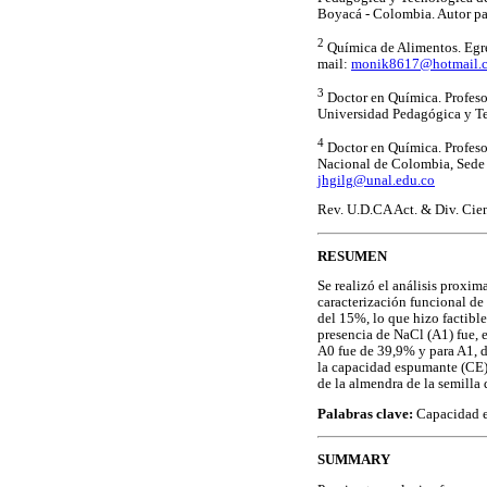
Boyacá - Colombia. Autor pa
2
Química de Alimentos. Egr
mail:
monik8617@hotmail.
3
Doctor en Química. Profesor
Universidad Pedagógica y T
4
Doctor en Química. Profeso
Nacional de Colombia, Sede 
jhgilg@unal.edu.co
Rev. U.D.CA Act. & Div. Cie
RESUMEN
Se realizó el análisis proxim
caracterización funcional de 
del 15%, lo que hizo factible
presencia de NaCl (A1) fue, 
A0 fue de 39,9% y para A1, d
la capacidad espumante (CE).
de la almendra de la semilla
Palabras clave:
Capacidad es
SUMMARY