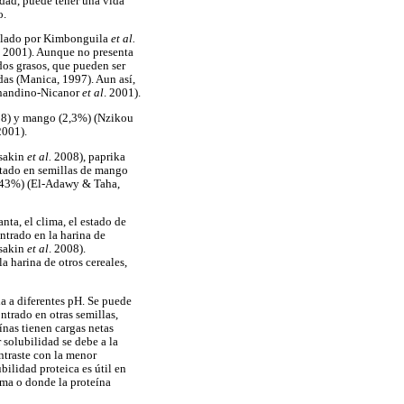
edad, puede tener una vida
o.
allado por Kimbonguila
et al.
, 2001). Aunque no presenta
cidos grasos, que pueden ser
das (Manica, 1997). Aun así,
rnandino-Nicanor
et al
. 2001).
8) y mango (2,3%) (Nzikou
2001).
asakin
et al.
2008), paprika
ortado en semillas de mango
,43%) (El-Adawy & Taha,
nta, el clima, el estado de
ntrado en la harina de
asakin
et al
. 2008).
a harina de otros cereales,
da a diferentes pH. Se puede
ntrado en otras semillas,
eínas tienen cargas netas
 solubilidad se debe a la
ntraste con la menor
bilidad proteica es útil en
uma o donde la proteína