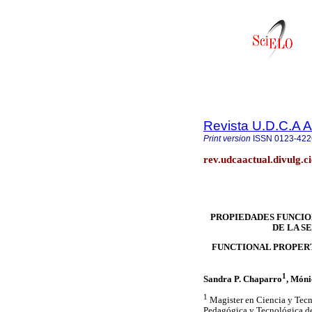
Revista U.D.C.A A
Print version
ISSN
0123-422
rev.udcaactual.divulg.c
PROPIEDADES FUNCION
DE LA S
FUNCTIONAL PROPERT
1
Sandra P. Chaparro
, Móni
1
Magister en Ciencia y Tecn
Pedagógica y Tecnológica de