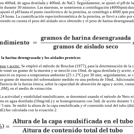
con 400mL de agua destilada y 400mL de NaCl. Seguidamente, se ajustó el pH de l
ón durante 30 minutos. Las muestras, se sometieron a centrifugación (4000rpm) dur
ajustó el pH hasta el punto isoeléctrico de la proteína, se centrifugó a 4000 rpm po
24 horas. La cuantificación espectrofotométrica de la proteína, se llevó a cabo por 
niendo en cuenta el peso del aislado seco obtenido y el peso de harina desengrasada
la harina desengrasada y los aislados proteicos
gua y aceite:
Se empleó el método de Beuchat (1977), para la determinación de la 
e tomó un gramo de la muestra y se mezcló con 10mL de agua destilada (y aceite, e
aneció en reposo a temperatura ambiente (25 ± 2°C) por 30 min; seguidamente, se 
por gramo de muestra del sobrenadante medido en una probeta de 10mL. Adicionalme
fluencia de la fuerza iónica, sobre la capacidad de absorción de agua y aceite, vari
 1,0M), en el medio de extracción.
 La actividad y estabilidad emulsificante, se determinó usando el método de Neto
et
stra en agua destilada (10mg/mL) y se homogenizaron con 5mL de aceite durante 1 
5 min. Se midió la altura de la capa emulsificada y el contenido total del tubo (di
AE) fue calculada con la ecuación 2.