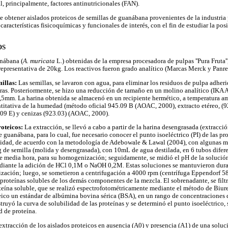
l, principalmente, factores antinutricionales (FAN).
ue obtener aislados proteicos de semillas de guanábana provenientes de la industria
características fisicoquímicas y funcionales de interés, con el fin de estudiar la pos
OS
anábana (
A. muricata
L.) obtenidas de la empresa procesadora de pulpas ''Pura Fruta'
epresentativa de 20kg. Los reactivos fueron grado analítico (Marcas Merck y Panre
illas:
Las semillas, se lavaron con agua, para eliminar los residuos de pulpa adheri
ras. Posteriormente, se hizo una reducción de tamaño en un molino analítico (IKA A
0,5mm. La harina obtenida se almacenó en un recipiente hermético, a temperatura am
titativa de la humedad (método oficial 945.09 B (AOAC, 2000), extracto etéreo, (9
2.09 E) y cenizas (923.03) (AOAC, 2000).
roteicos:
La extracción, se llevó a cabo a partir de la harina desengrasada (extracci
e guanábana, para lo cual, fue necesario conocer el punto isoeléctrico (PI) de las pro
ilidad, de acuerdo con la metodología de Adebowale & Lawal (2004), con algunas m
 de semilla (molida y desengrasada), con 10mL de agua destilada, en 6 tubos difere
e media hora, para su homogenización; seguidamente, se midió el pH de la solución 
mediante la adición de HCl 0,1M o NaOH 0,2M. Estas soluciones se mantuvieron dura
ación; luego, se sometieron a centrifugación a 4000 rpm (centrífuga Eppendorf 58
s proteínas solubles de los demás componentes de la mezcla. El sobrenadante, se filt
teína soluble, que se realizó espectrofotométricamente mediante el método de Biur
eico un estándar de albúmina bovina sérica (BSA), en un rango de concentraciones
truyó la curva de solubilidad de las proteínas y se determinó el punto isoeléctrico,
d de proteína.
 extracción de los aislados proteicos en ausencia (A0) y presencia (A1) de una solu