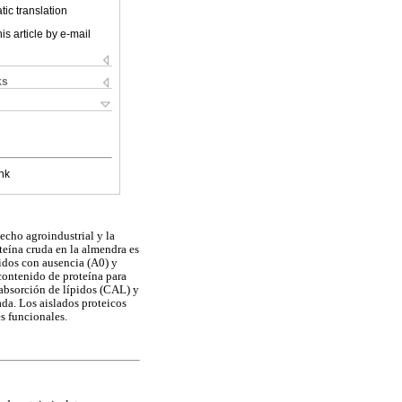
ic translation
is article by e-mail
ks
nk
echo agroindustrial y la
oteína cruda en la almendra es
nidos con ausencia (A0) y
contenido de proteína para
absorción de lípidos (CAL) y
da. Los aislados proteicos
s funcionales.