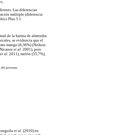
es.
ientes. Las diferencias
ración múltiple (diferencia
hics Plus 5.1.
imal de la harina de almendra
picales, se evidencia que el
s como mango (6,36%) (Nzikou
-Nicanor
et al
. 2001), pero
et al
. 2011), melón (35,7%),
mbonguila
et al.
(2010) en