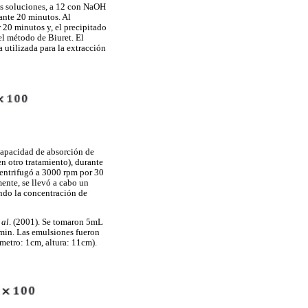
as soluciones, a 12 con NaOH
ante 20 minutos. Al
r 20 minutos y, el precipitado
el método de Biuret. El
 utilizada para la extracción
capacidad de absorción de
n otro tratamiento), durante
centrifugó a 3000 rpm por 30
nte, se llevó a cabo un
ando la concentración de
 al
. (2001). Se tomaron 5mL
min. Las emulsiones fueron
ámetro: 1cm, altura: 11cm).