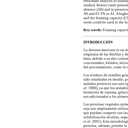
Proximate analysis of sours
studied. Kernel crude protein
absence (A0) and in presence
A0 and 63.3% in A1. A higher
and the foaming capacity (CE)
seeds could be used in the fo
Key words:
Foaming capacity,
INTRODUCCIÓN
La
Annona muricata
es un á
originaria de las Antillas y
fruta, debido a su alto conte
concentrados, helados, nécta
del procesamiento, como la c
Los residuos de semillas gen
sido estudiadas en detalle, 
aislados proteicos son una o
al
. 1980), ya que los aislado
formación de espuma, gelació
son adicionados a los alimen
Las proteínas vegetales aisl
soja son ampliamente utilizad
que puedan competir con las 
solubilización alcalina, segu
et al.
2001). Esta metodología
proteína; además, permite la