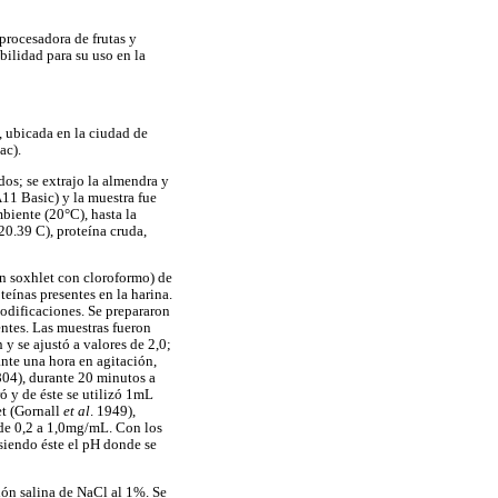
 procesadora de frutas y
ibilidad para su uso en la
', ubicada en la ciudad de
ac).
dos; se extrajo la almendra y
11 Basic) y la muestra fue
biente (20°C), hasta la
20.39 C), proteína cruda,
ón soxhlet con cloroformo) de
teínas presentes en la harina.
odificaciones. Se prepararon
ntes. Las muestras fueron
y se ajustó a valores de 2,0;
nte una hora en agitación,
04), durante 20 minutos a
ró y de éste se utilizó 1mL
et (Gornall
et al
. 1949),
 de 0,2 a 1,0mg/mL. Con los
 siendo éste el pH donde se
ción salina de NaCl al 1%. Se