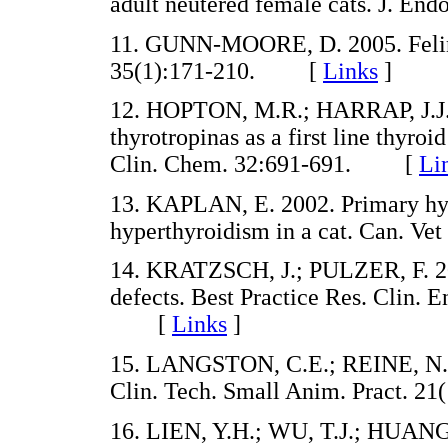
adult neutered female cats. J. 
11. GUNN-MOORE, D. 2005. Feline
35(1):171-210. [
Links
]
12. HOPTON, M.R.; HARRAP, J.J. 
thyrotropinas as a first line thyroid
Clin. Chem. 32:691-691. [
Li
13. KAPLAN, E. 2002. Primary hy
hyperthyroidism in a cat. Can. V
14. KRATZSCH, J.; PULZER, F. 20
defects. Best Practice Res. Clin. 
[
Links
]
15. LANGSTON, C.E.; REINE, N.J.
Clin. Tech. Small Anim. Pract.
16. LIEN, Y.H.; WU, T.J.; HUANG 