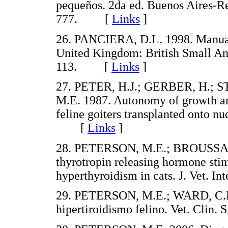
pequeños. 2da ed. Buenos Aires-Re
777. [
Links
]
26. PANCIERA, D.L. 1998. Manual
United Kingdom: British Small Ani
113. [
Links
]
27. PETER, H.J.; GERBER, H.;
M.E. 1987. Autonomy of growth an
feline goiters transplanted onto nu
[
Links
]
28. PETERSON, M.E.; BROUSSARD
thyrotropin releasing hormone stim
hyperthyroidism in cats. J. Vet.
29. PETERSON, M.E.; WARD, C.R. 
hipertiroidismo felino. Vet. Cl