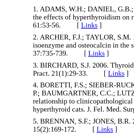
1. ADAMS, W.H.; DANIEL, G.B.; 
the effects of hyperthyroidism on r
61:53-56. [
Links
]
2. ARCHER, F.J.; TAYLOR, S.M. 1
isoenzyme and osteocalcin in the s
37:735-739. [
Links
]
3. BIRCHARD, S.J. 2006. Thyroide
Pract. 21(1):29-33. [
Links
]
4. BORETTI, F.S.; SIEBER-RU
P.; BAUMGARTNER, C.C.; LUTZ, H
relationship to clinicopathologica
hyperthyroid cats. J. Fel. Med. 
5. BRENNAN, S.F.; JONES, B.R. 2
15(2):169-172. [
Links
]