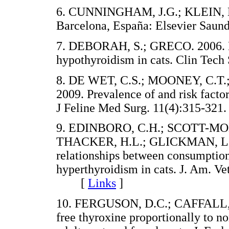
6. CUNNINGHAM, J.G.; KLEIN, B.G.
Barcelona, España: Elsevier Sa
7. DEBORAH, S.; GRECO. 2006. Di
hypothyroidism in cats. Clin Te
8. DE WET, C.S.; MOONEY, C.T
2009. Prevalence of and risk facto
J Feline Med Surg. 11(4):315-
9. EDINBORO, C.H.; SCOTT-MON
THACKER, H.L.; GLICKMAN, L.T.
relationships between consumption
hyperthyroidism in cats. J. Am. Ve
[
Links
]
10. FERGUSON, D.C.; CAFFALL, Z
free thyroxine proportionally to no