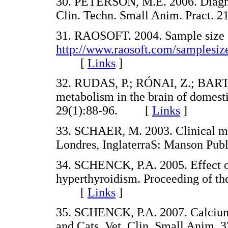
30. PETERSON, M.E. 2006. Diagnos
Clin. Techn. Small Anim. Pract
31. RAOSOFT. 2004. Sample size ca
http://www.raosoft.com/samplesiz
[
Links
]
32. RUDAS, P.; RÓNAI, Z.; BART
metabolism in the brain of domes
29(1):88-96. [
Links
]
33. SCHAER, M. 2003. Clinical me
Londres, InglaterraS: Manson P
34. SCHENCK, P.A. 2005. Effect of
hyperthyroidism. Proceeding of th
[
Links
]
35. SCHENCK, P.A. 2007. Calcium
and Cats. Vet. Clin. Small Ani