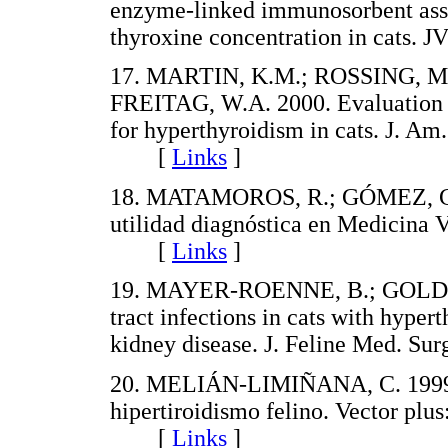
enzyme-linked immunosorbent assay
thyroxine concentration in cats
17. MARTIN, K.M.; ROSSING, M
FREITAG, W.A. 2000. Evaluation of
for hyperthyroidism in cats. J. Am
[
Links
]
18. MATAMOROS, R.; GÓMEZ, C.
utilidad diagnóstica en Medicina V
[
Links
]
19. MAYER-ROENNE, B.; GOLDSTE
tract infections in cats with hyper
kidney disease. J. Feline Med. 
20. MELIÁN-LIMIÑANA, C. 1999. D
hipertiroidismo felino. Vector plus
[
Links
]