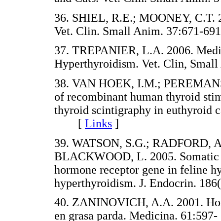
36. SHIEL, R.E.; MOONEY, C.T. 20
Vet. Clin. Small Anim. 37:671
37. TREPANIER, L.A. 2006. Medi
Hyperthyroidism. Vet. Clin, Sm
38. VAN HOEK, I.M.; PEREMANS
of recombinant human thyroid sti
thyroid scintigraphy in euthyroid c
[
Links
]
39. WATSON, S.G.; RADFORD, A.
BLACKWOOD, L. 2005. Somatic mut
hormone receptor gene in feline h
hyperthyroidism. J. Endocrin. 
40. ZANINOVICH, A.A. 2001. Horm
en grasa parda. Medicina. 61:5