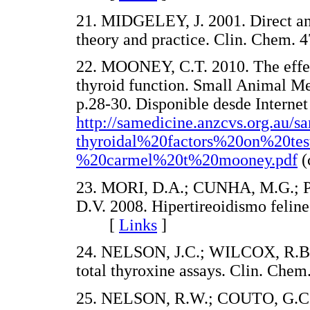
21. MIDGELEY, J. 2001. Direct and
theory and practice. Clin. Che
22. MOONEY, C.T. 2010. The effect
thyroid function. Small Animal Me
p.28-30. Disponible desde Internet
http://samedicine.anzcvs.org.au
thyroidal%20factors%20on%20te
%20carmel%20t%20mooney.pdf
(
23. MORI, D.A.; CUNHA, M.G.;
D.V. 2008. Hipertireoidismo feline
[
Links
]
24. NELSON, J.C.; WILCOX, R.B. 
total thyroxine assays. Clin. C
25. NELSON, R.W.; COUTO, G.C. 2