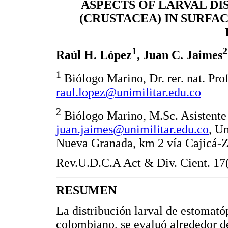
ASPECTS OF LARVAL D
(CRUSTACEA) IN SURFA
1
2
Raúl H. López
, Juan C. Jaimes
1
Biólogo Marino, Dr. rer. nat. Pro
raul.lopez@unimilitar.edu.co
2
Biólogo Marino, M.Sc. Asistente 
juan.jaimes@unimilitar.edu.co
, U
Nueva Granada, km 2 vía Cajicá-
Rev.U.D.C.A Act & Div. Cient. 17(
RESUMEN
La distribución larval de estomató
colombiano, se evaluó alrededor de