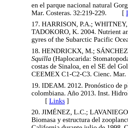
en el parque nacional natural Gorg
Mar. Costeras. 32:219-229. [
17. HARRISON, P.A.; WHITNEY, 
TADOKORO, K. 2004. Nutrient an
gyres of the Subarctic Pacific O
18. HENDRICKX, M.; SÁNCHEZ, P
Squilla
(Haplocarida: Stomatopoda:
costas de Sinaloa, en el SE del Go
CEEMEX C1-C2-C3. Cienc. Mar
19. IDEAM. 2012. Pronóstico de pl
colombiana. Año 2013. Inst. Hidro
[
Links
]
20. JIMÉNEZ, L.C.; LAVANIEGO
Biomasa y estructura del zooplanct
California durante julio de 1998