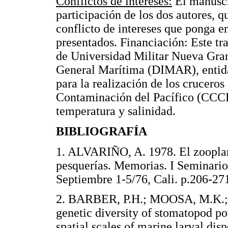
Conflictos de intereses:
El manuscr
participación de los dos autores, 
conflicto de intereses que ponga en
presentados. Financiación: Este tra
de Universidad Militar Nueva Gran
General Marítima (DIMAR), entida
para la realización de los crucero
Contaminación del Pacífico (CCCP),
temperatura y salinidad.
BIBLIOGRAFÍA
1. ALVARIÑO, A. 1978. El zooplan
pesquerías. Memorias. I Seminario
Septiembre 1-5/76, Cali. p.20
2. BARBER, P.H.; MOOSA, M.K.; 
genetic diversity of stomatopod p
spatial scales of marine larval dis