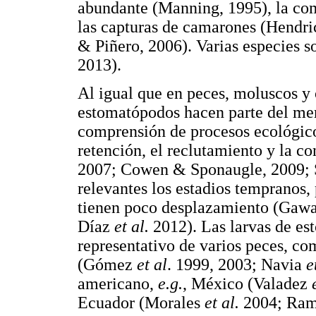
abundante (Manning, 1995), la co
las capturas de camarones (Hendr
& Piñero, 2006). Varias especies 
2013).
Al igual que en peces, moluscos y o
estomatópodos hacen parte del me
comprensión de procesos ecológico
retención, el reclutamiento y la 
2007; Cowen & Sponaugle, 2009;
relevantes los estadios tempranos, 
tienen poco desplazamiento (Gaw
Díaz
et al.
2012). Las larvas de e
representativo de varios peces, c
(Gómez
et al
. 1999, 2003; Navia
e
americano,
e.g.
, México (Valadez
Ecuador (Morales
et al.
2004; Ra