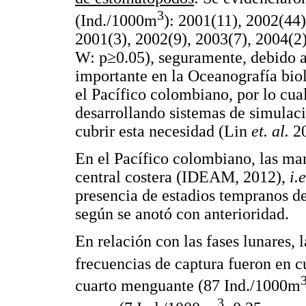
3
(Ind./1000m
): 2001(11), 2002(44)
2001(3), 2002(9), 2003(7), 2004(2)
W: p≥0.05), seguramente, debido 
importante en la Oceanografía biol
el Pacífico colombiano, por lo cual
desarrollando sistemas de simulac
cubrir esta necesidad (Lin
et. al.
2
En el Pacífico colombiano, las ma
central costera (IDEAM, 2012),
i.e
presencia de estadios tempranos d
según se anotó con anterioridad.
En relación con las fases lunares
frecuencias de captura fueron en c
cuarto menguante (87 Ind./1000m
3