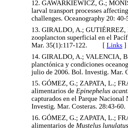
12. GAWARKIEWICZ, G.; MONISM
larval transport processes affectin
challenges. Oceanography 20: 
13. GIRALDO, A.; GUTIÉRREZ, E.
zooplancton superficial en el Pací
Mar. 35(1):117-122. [
Links
]
14. GIRALDO, A.; VALENCIA, B.
planctónica y condiciones oceanog
julio de 2006. Bol. Investig. Ma
15. GÓMEZ, G.; ZAPATA, L.; FR
alimentarios de
Epinephelus acant
capturados en el Parque Nacional 
Investig. Mar. Costeras. 28:43
16. GÓMEZ, G.; ZAPATA, L.; FR
alimentarios de
Mustelus lunulatu