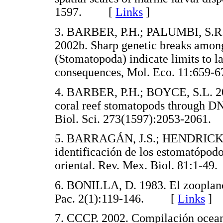
1597. [
Links
]
3. BARBER, P.H.; PALUMBI, S.
2002b. Sharp genetic breaks amon
(Stomatopoda) indicate limits to la
consequences, Mol. Eco. 11:65
4. BARBER, P.H.; BOYCE, S.L. 200
coral reef stomatopods through DN
Biol. Sci. 273(1597):2053-206
5. BARRAGÁN, J.S.; HENDRICKX, 
identificación de los estomatópodo
oriental. Rev. Mex. Biol. 81:1
6. BONILLA, D. 1983. El zooplanc
Pac. 2(1):119-146. [
Links
]
7. CCCP. 2002. Compilación ocean