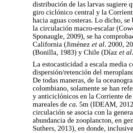
distribución de las larvas sugiere 
giro ciclónico central y la Corrie
hacia aguas costeras. Lo dicho, se
la circulación macro-escalar (Co
Sponaugle, 2009), se ha comproba
California (Jiménez
et al
. 2000, 2
(Bonilla, 1983) y Chile (Díaz
et al
La estocasticidad a escala media c
dispersión/retención del meroplanc
De todas maneras, de la oceanograf
colombiano, solamente se han refer
y anticiclónicos en la Corriente d
mareales de
ca.
5m (IDEAM, 2012). 
circulación se asocia con la gener
abundancia de zooplancton, en ge
Suthers, 2013), en donde, inclusiv