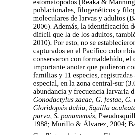
estomatópodos (Reaka & Manning
poblacionales, filogenéticos y filo
moleculares de larvas y adultos (
2006). Además, la identificación d
difícil que la de los adultos, tam
2010). Por esto, no se estableciero
capturados en el Pacífico colombia
conservaron con formaldehído, el 
importante anotar que pudieron cor
familias y 11 especies, registradas
especial, en la zona central-sur (3
abundancia y frecuencia larvaria 
Gonodactylus zacae
,
G. festae, G.
Cloridopsis dubia
,
Squilla aculeat
parva
,
S. panamensis
, Pseudosquil
1988; Murillo & Álvarez, 2004; B