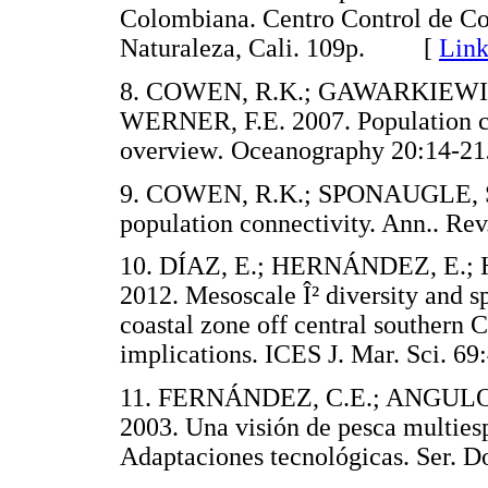
Colombiana. Centro Control de Co
Naturaleza, Cali. 109p. [
Link
8. COWEN, R.K.; GAWARKIEWICZ
WERNER, F.E. 2007. Population co
overview
.
Oceanography 20:14
-
21
9. COWEN, R.K.; SPONAUGLE, S. 
population connectivity. Ann.. 
10. DÍAZ, E.; HERNÁNDEZ, E.;
2012. Mesoscale Î² diversity and sp
coastal zone off central southern
implications. ICES J. Mar. Sci
11. FERNÁNDEZ, C.E.; ANGULO
2003. Una visión de pesca multiesp
Adaptaciones tecnológicas. Se