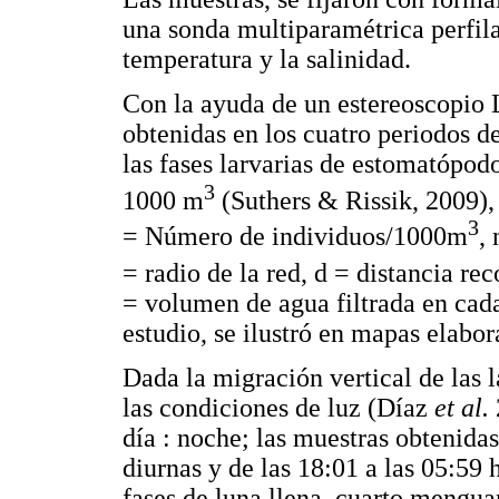
una sonda multiparamétrica perfila
temperatura y la salinidad.
Con la ayuda de un estereoscopio 
obtenidas en los cuatro periodos de
las fases larvarias de estomatópod
3
1000 m
(Suthers & Rissik, 2009),
3
= Número de individuos/1000m
,
= radio de la red, d = distancia rec
= volumen de agua filtrada en cada
estudio, se ilustró en mapas elabo
Dada la migración vertical de las 
las condiciones de luz (Díaz
et al.
día : noche; las muestras obtenida
diurnas y de las 18:01 a las 05:59
fases de luna llena, cuarto mengua