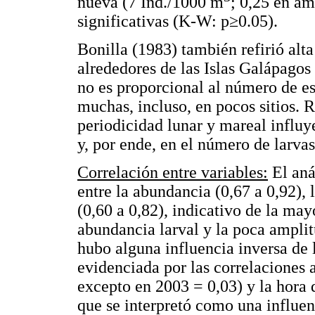
nueva (7 Ind./1000 m
; 0,25 en am
significativas (K-W: p≥0.05).
Bonilla (1983) también refirió alt
alrededores de las Islas Galápagos
no es proporcional al número de e
muchas, incluso, en pocos sitios. 
periodicidad lunar y mareal influ
y, por ende, en el número de larva
Correlación entre variables:
El aná
entre la abundancia (0,67 a 0,92), 
(0,60 a 0,82), indicativo de la may
abundancia larval y la poca amplit
hubo alguna influencia inversa de l
evidenciada por las correlaciones a
excepto en 2003 = 0,03) y la hora d
que se interpretó como una influen