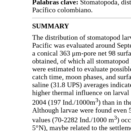
Palabras clave:
Stomatopoda, distr
Pacífico colombiano.
SUMMARY
The distribution of stomatopod lar
Pacific was evaluated around Sept
a conical 363 μm-pore net 98 sur
obtained, of which all stomatopod
were estimated to evaluate possible
catch time, moon phases, and surf
saline (31.8 UPS) averages indicat
higher thermal influence on larva
3
2004 (197 Ind./1000m
) than in t
Although larvae were found even 55
3
values (70-2282 Ind./1000 m
) occ
5°N), maybe related to the settleme