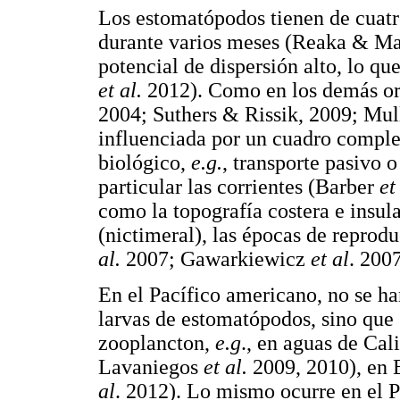
Los estomatópodos tienen de cuatro
durante varios meses (Reaka & Ma
potencial de dispersión alto, lo qu
et al.
2012). Como en los demás o
2004; Suthers & Rissik, 2009; Mul
influenciada por un cuadro complej
biológico,
e.g.
, transporte pasivo o
particular las corrientes (Barber
et
como la topografía costera e insula
(nictimeral), las épocas de reprod
al.
2007; Gawarkiewicz
et al
. 200
En el Pacífico americano, no se ha
larvas de estomatópodos, sino que 
zooplancton,
e.g
., en aguas de Cal
Lavaniegos
et al.
2009, 2010), en 
al
. 2012). Lo mismo ocurre en el 