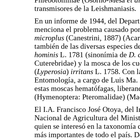
Phlebotominae (Osorno-Mesa
et al
transmisores de la Leishmaniasis.
En un informe de 1944, del Depar
menciona el problema causado por
microplus
(Canestrini, 1887) (Acar
también de las diversas especies 
hominis
L. 1781 (sinonímia de
D. 
Cuterebridae) y la mosca de los c
(
Lyperosia
)
irritans
L. 1758. Con l
Entomología, a cargo de Luis Ma. M
estas moscas hematófagas, liberand
(Hymenoptera: Pteromalidae) (Mad
El I.A. Francisco José Otoya, del 
Nacional de Agricultura del Minist
quien se interesó en la taxonomía d
más importantes de todo el país. D