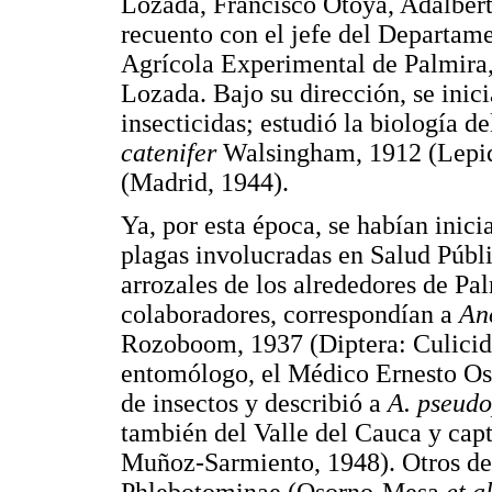
Lozada, Francisco Otoya, Adalbert
recuento con el jefe del Departam
Agrícola Experimental de Palmira, 
Lozada. Bajo su dirección, se inici
insecticidas; estudió la biología d
catenifer
Walsingham, 1912 (Lepid
(Madrid, 1944).
Ya, por esta época, se habían inici
plagas involucradas en Salud Públ
arrozales de los alrededores de Pa
colaboradores, correspondían a
An
Rozoboom, 1937 (Diptera: Culicida
entomólogo, el Médico Ernesto Os
de insectos y describió a
A. pseudo
también del Valle del Cauca y cap
Muñoz-Sarmiento, 1948). Otros de s