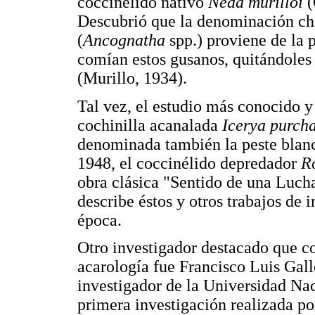
coccinélido nativo
Neda murilloi
(
Descubrió que la denominación chis
(
Ancognatha
spp.) proviene de la 
comían estos gusanos, quitándoles 
(Murillo, 1934).
Tal vez, el estudio más conocido y 
cochinilla acanalada
Icerya purch
denominada también la peste blanca
1948, el coccinélido depredador
R
obra clásica "Sentido de una Luch
describe éstos y otros trabajos de i
época.
Otro investigador destacado que c
acarología fue Francisco Luis Gal
investigador de la Universidad Na
primera investigación realizada por