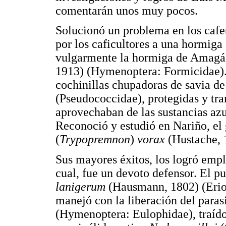
comentarán unos muy pocos.
Solucionó un problema en los cafet
por los caficultores a una hormig
vulgarmente la hormiga de Amagá
1913) (Hymenoptera: Formicidae). 
cochinillas chupadoras de savia de
(Pseudococcidae), protegidas y tran
aprovechaban de las sustancias azu
Reconoció y estudió en Nariño, el
(
Trypopremnon
)
vorax
(Hustache, 
Sus mayores éxitos, los logró empl
cual, fue un devoto defensor. El 
lanigerum
(Hausmann, 1802) (Erios
manejó con la liberación del paras
(Hymenoptera: Eulophidae), traído