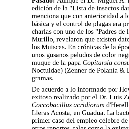
Pasado:
Aunque el Dr. Miguel A. R
edición de la "Lista de insectos d
menciona que con anterioridad a lo
básica y el control de plagas era 
charlas con uno de los "Padres de 
Murillo, revelaron que existen dat
los Muiscas. En crónicas de la épo
unos gusanos peludos de color negr
muque de la papa
Copitarsia cons
Noctuidae) (Zenner de Polanía & L
gramas.
De acuerdo a lo informado por How
exitoso realizado por el Dr. Luis Z
Coccobacillus acridiorum
d'Herell
Lleras Acosta, en Guadua. La bacter
primer caso del empleo célebre de
otros reportes, tales como la exist