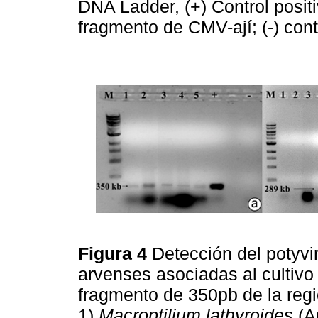
DNA Ladder, (+) Control posit
fragmento de CMV-ají; (-) cont
Figura 4
Detección del poty
arvenses asociadas al cultivo 
fragmento de 350pb de la regi
1)
Macroptilium lathyroides
(A