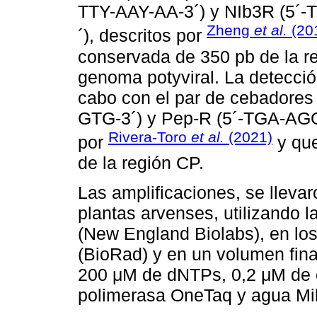
TTY-AAY-AA-3´) y NIb3R (5´
Zheng
et al.
(20
´), descritos por
conservada de 350 pb de la re
genoma potyviral. La detecci
cabo con el par de cebador
GTG-3´) y Pep-R (5´-TGA-AG
Rivera-Toro
et al.
(2021)
por
y que
de la región CP.
Las amplificaciones, se lleva
plantas arvenses, utilizando
(New England Biolabs), en lo
(BioRad) y en un volumen fina
200 μM de dNTPs, 0,2 μM de 
polimerasa OneTaq y agua Mil