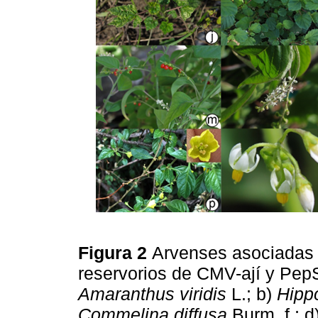
Figura 2
Arvenses asociadas a
reservorios de CMV-ají y PepS
Amaranthus viridis
L.; b)
Hipp
Commelina diffusa
Burm. f.; d