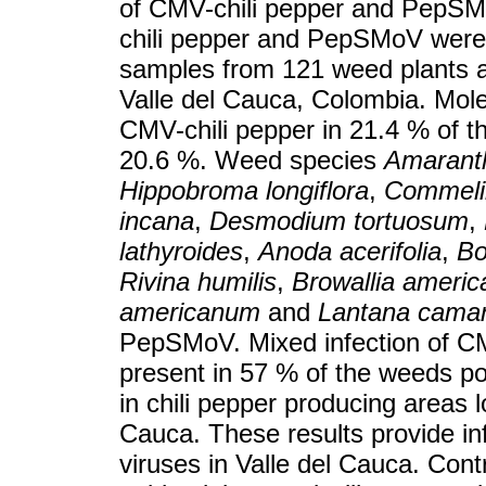
of CMV-chili pepper and PepSMo
chili pepper and PepSMoV were 
samples from 121 weed plants ass
Valle del Cauca, Colombia. Mole
CMV-chili pepper in 21.4 % of t
20.6 %. Weed species
Amaranth
Hippobroma longiflora
,
Commelin
incana
,
Desmodium tortuosum
,
lathyroides
,
Anoda acerifolia
,
Bo
Rivina humilis
,
Browallia americ
americanum
and
Lantana cama
PepSMoV. Mixed infection of 
present in 57 % of the weeds pos
in chili pepper producing areas lo
Cauca. These results provide inf
viruses in Valle del Cauca. Cont