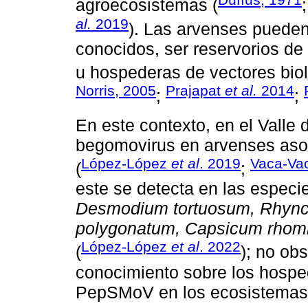
agroecosistemas (
al.
2019
). Las arvenses pueden
conocidos, ser reservorios de 
u hospederas de vectores biol
Norris, 2005
Prajapat
et al.
2014
;
;
En este contexto, en el Valle 
begomovirus en arvenses asoci
López-López
et al
. 2019
Vaca-Va
(
;
este se detecta en las espec
Desmodium tortuosum, Rhync
polygonatum, Capsicum rho
López-López
et al
. 2022
(
); no ob
conocimiento sobre los hospe
PepSMoV en los ecosistemas a