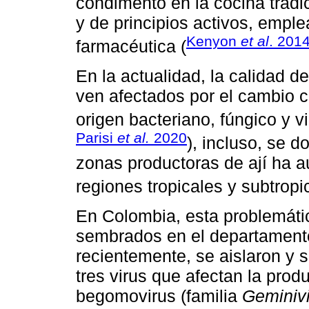
condimento en la cocina tradic
y de principios activos, emple
Kenyon
et al
. 201
farmacéutica (
En la actualidad, la calidad de
ven afectados por el cambio c
origen bacteriano, fúngico y vir
Parisi
et al.
2020
), incluso, se d
zonas productoras de ají ha a
regiones tropicales y subtropi
En Colombia, esta problemátic
sembrados en el departamento
recientemente, se aislaron y 
tres virus que afectan la prod
begomovirus (familia
Geminivi