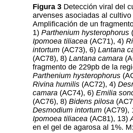
Figura 3
Detección viral del
arvenses asociadas al cultivo 
Amplificación de un fragment
1)
Parthenium hysterophorus
(
Ipomoea tiliacea
(AC71), 4)
Ri
intortum
(AC73), 6)
Lantana c
(AC78), 8)
Lantana camara
(A
fragmento de 229pb de la regi
Parthenium hysterophorus
(AC
Rivina humilis
(AC72), 4)
Des
camara
(AC74), 6)
Emilia sonc
(AC76), 8)
Bidens pilosa
(AC7
Desmodium intortum
(AC79), 
Ipomoea tiliacea
(AC81), 13)
en el gel de agarosa al 1%. 