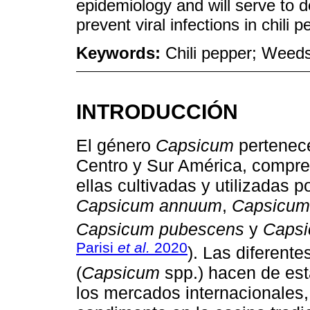
epidemiology and will serve t
prevent viral infections in chili 
Keywords:
Chili pepper; Weed
INTRODUCCIÓN
El género
Capsicum
pertenece
Centro y Sur América, compre
ellas cultivadas y utilizadas
Capsicum annuum
,
Capsicum 
Capsicum pubescens
y
Capsi
Parisi
et al.
2020
). Las diferente
(
Capsicum
spp.) hacen de esta
los mercados internacionales