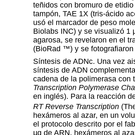
teñidos con bromuro de etidio
tampón, TAE 1X (tris-ácido acé
usó el marcador de peso mol
Biolabs INC) y se visualizó 1 
agarosa, se revelaron en el
(BioRad ™) y se fotografiaron 
Síntesis de ADNc. Una vez aisl
síntesis de ADN complementar
cadena de la polimerasa con t
Transcription Polymerase Cha
en inglés). Para la reacción 
RT Reverse Transcription
(The
hexámeros al azar, en un volu
el protocolo descrito por el f
µg de ARN, hexámeros al azar