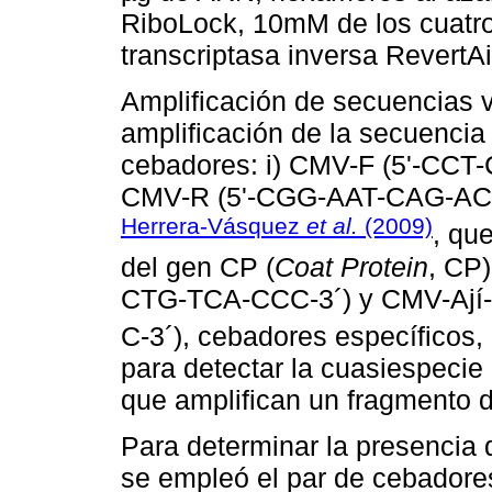
RiboLock, 10mM de los cuatr
transcriptasa inversa RevertAi
Amplificación de secuencias 
amplificación de la secuencia
cebadores: i) CMV-F (5'-CC
CMV-R (5'-CGG-AAT-CAG-ACT-
Herrera-Vásquez
et al.
(2009)
, qu
del gen CP (
Coat Protein
, CP
CTG-TCA-CCC-3´) y CMV-Ají
C-3´), cebadores específicos
para detectar la cuasiespecie 
que amplifican un fragmento 
Para determinar la presencia 
se empleó el par de cebador