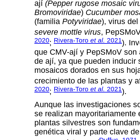
ají
(Pepper rugose mosaic vir
Bromoviridae
)
Cucumber mosa
(familia
Potyviridae
), virus de
severe mottle virus
, PepSMoV
2020
Rivera-Toro
et al.
2021
;
). In
que CMV-ají y PepSMoV son ag
de ají, ya que pueden induci
mosaicos dorados en sus hojas
crecimiento de las plantas y af
2020
Rivera-Toro
et al.
2021
;
).
Aunque las investigaciones so
se realizan mayoritariamente e
plantas silvestres son fundam
genética viral y parte clave de
Duffus, 1971