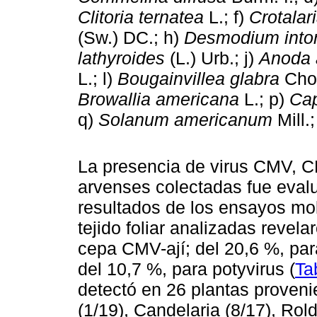
Clitoria ternatea
L.; f)
Crotalar
(Sw.) DC.; h)
Desmodium into
lathyroides
(L.) Urb.; j)
Anoda a
L.; l)
Bougainvillea glabra
Choi
Browallia americana
L.; p)
Ca
q)
Solanum americanum
Mill.;
La presencia de virus CMV, C
arvenses colectadas fue eva
resultados de los ensayos mo
tejido foliar analizadas revela
cepa CMV-ají; del 20,6 %, pa
del 10,7 %, para potyvirus (
Ta
detectó en 26 plantas proveni
(1/19), Candelaria (8/17), Rold