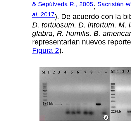
& Sepúlveda R., 2005
Sacristán
et
;
al.
2017
). De acuerdo con la bi
D. tortuosum, D. intortum, M. l
glabra, R. humilis, B. americ
representarían nuevos repor
Figura 2
).