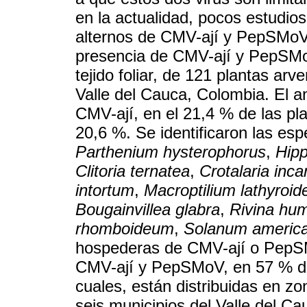
en la actualidad, pocos estudios
alternos de CMV-ají y PepSMoV. 
presencia de CMV-ají y PepSM
tejido foliar, de 121 plantas arve
Valle del Cauca, Colombia. El an
CMV-ají, en el 21,4 % de las p
20,6 %. Se identificaron las es
Parthenium hysterophorus
,
Hipp
Clitoria ternatea
,
Crotalaria inc
intortum
,
Macroptilium lathyroid
Bougainvillea glabra
,
Rivina hum
rhomboideum
,
Solanum americ
hospederas de CMV-ají o PepSM
CMV-ají y PepSMoV, en 57 % de 
cuales, están distribuidas en zo
seis municipios del Valle del Ca