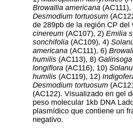
Browallia americana
(AC111),
Desmodium tortuosum
(AC122)
de 289pb de la región CP del
cinereum
(AC107), 2)
Emilia s
sonchifolia
(AC109), 4)
Solan
americana
(AC111), 6)
Browal
humilis
(AC113), 8)
Galinsoga 
longiflora
(AC116), 10)
Solan
humilis
(AC119), 12)
Indigofe
Desmodium tortuosum
(AC121
(AC122). Visualizado en gel 
peso molecular 1kb DNA Ladde
plasmídico que contiene un f
negativo.