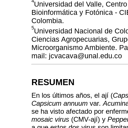
4
Universidad del Valle, Centro
Bioinformática y Fotónica - CIB
Colombia.
5
Universidad Nacional de Col
Ciencias Agropecuarias, Grup
Microorganismo Ambiente. Pal
mail: jcvacava@unal.edu.co
RESUMEN
En los últimos años, el ají (
Caps
Capsicum annuum
var.
Acumin
se ha visto afectado por enfer
mosaic virus
(CMV-ají) y
Pepper
a que estos dos virus son limitan