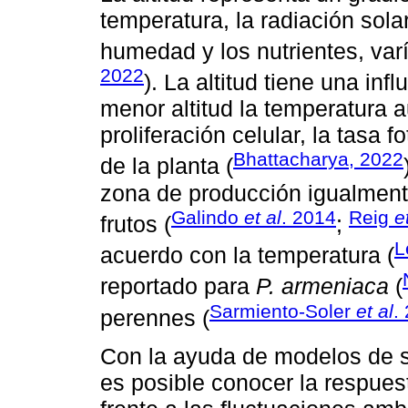
temperatura, la radiación sola
humedad y los nutrientes, varí
2022
). La altitud tiene una inf
menor altitud la temperatura 
proliferación celular, la tasa f
Bhattacharya, 2022
de la planta (
zona de producción igualmente
Galindo
et al
. 2014
Reig
e
frutos (
;
L
acuerdo con la temperatura (
reportado para
P. armeniaca
(
Sarmiento-Soler
et al
.
perennes (
Con la ayuda de modelos de s
es posible conocer la respue