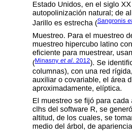
Estado Unidos, en el siglo XX
autopolinización natural; de a
Sangronis
e
Jarillo es estrecha (
Muestreo. Para el muestreo de 
muestreo hipercubo latino con
eficiente para muestrear, usa
Minasny
et al
. 2012
(
). Se identif
columnas), con una red rígida
auxiliar o covariable, el área d
aproximadamente, elíptica.
El muestreo se fijó para cada a
clhs del software R, se gener
altitud, de los cuales, se toma
medio del árbol, de apariencia