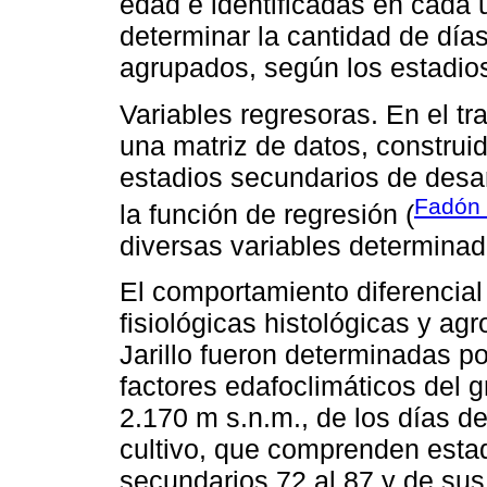
edad e identificadas en cada u
determinar la cantidad de día
agrupados, según los estadios
Variables regresoras. En el tr
una matriz de datos, construi
estadios secundarios de desar
Fadón
la función de regresión (
diversas variables determinad
El comportamiento diferencial 
fisiológicas histológicas y ag
Jarillo fueron determinadas po
factores edafoclimáticos del gr
2.170 m s.n.m., de los días de
cultivo, que comprenden estad
secundarios 72 al 87 y de sus