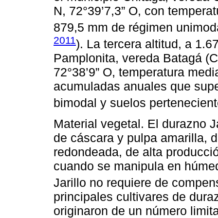
N, 72°39’7,3” O, con temperat
879,5 mm de régimen unimodal 
2011
). La tercera altitud, a 1.
Pamplonita, vereda Batagá (C
72°38’9” O, temperatura media
acumuladas anuales que supe
bimodal y suelos perteneciente
Material vegetal. El durazno Ja
de cáscara y pulpa amarilla,
redondeada, de alta producció
cuando se manipula en húmedo
Jarillo no requiere de compens
principales cultivares de dur
originaron de un número limit