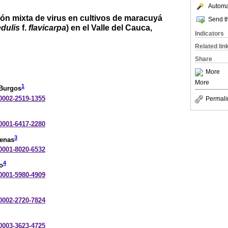
Automat
ión mixta de virus en cultivos de maracuyá
Send th
edulis
f.
flavicarpa
) en el Valle del Cauca,
Indicators
Related lin
Share
More
More
1
-Burgos
-0002-2519-1355
Permali
-0001-6417-2280
3
denas
-0001-8020-6532
4
o
-0001-5980-4909
-0002-2720-7824
-0003-3623-4725