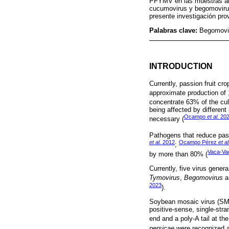
PFYMV en las muestras anal
cucumovirus y begomovirus
presente investigación pro
Palabras clave:
Begomovir
INTRODUCTION
Currently, passion fruit cr
approximate production of 
concentrate 63% of the cult
being affected by differen
Ocampo
et al.
20
necessary (
Pathogens that reduce passi
et al.
2012
Ocampo Pérez
et al
;
Vaca-V
by more than 80% (
Currently, five virus gener
Tymovirus
,
Begomovirus
a
2023
).
Soybean mosaic virus (SM
positive-sense, single-str
end and a poly-A tail at the
persicae
were recognized as