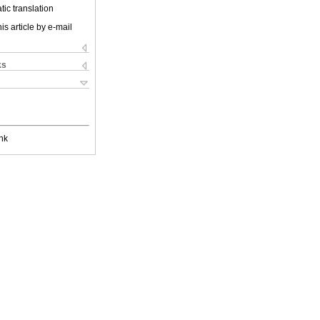
ic translation
is article by e-mail
ks
nk