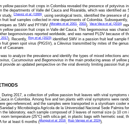
in yellow passion fruit crops in Colombia revealed the presence of potyvirus i
n the departments of Valle del Cauca and Risaralda, which was identified as 
Chavez
et al.
(1999)
er study,
, using serological tests, identified the presence of
n fruit leaf samples collected in nine departments of Colombia. Subsequently,
Morales
et al.
2001
2002
Vaca-Vaca
et al.
(2016)
techniques as SMV and PFYMV (
;
).
repo
n yellow passion fruit crops in Valle del Cauca. This begomovirus was charact
om other begomoviruses reported worldwide, and was named PLDV because of t
. 2017
Roy
et al.
(2023)
). Recently,
identified SMV in a passion fruit leaf sample 
fruit green spot virus (PfGSV), a
Cilevirus
transmitted by mites of the genu
t of Casanare.
r was to analyze the prevalence and identify the types of mixed infections am
virus, Cucumovirus
and
Begomovirus
in the main producing areas of yellow pa
 provide an updated perspective on the viral diversity limiting passion fruit pr
ETHODS
l. During 2017, a collection of yellow passion fruit leaves with viral symptoms
l Cauca in Colombia. Among five and ten plants with viral symptoms were rand
ere geo-referenced, and the samples were transported in a styrofoam cooler w
 Sanidad y Microbiología Agrícola de la Universidad Nacional Sede Palmira for
n the laboratory, each sample composed of 3 leaves of normal size (≥ 10 cm in
 room temperature (25°C) with silica gel, in plastic bags with hermetic seal, 
Munguti
et al.
2016
Ruiz-Vargas
et al
. 2024
A for at least 6 months (
;
).