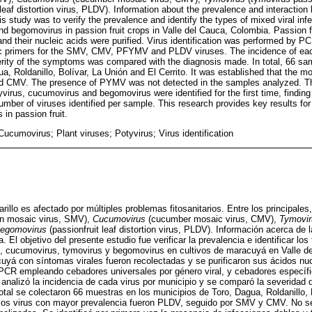
 leaf distortion virus, PLDV). Information about the prevalence and interaction
is study was to verify the prevalence and identify the types of mixed viral infe
d begomovirus in passion fruit crops in Valle del Cauca, Colombia. Passion fr
d their nucleic acids were purified. Virus identification was performed by PC
fic primers for the SMV, CMV, PFYMV and PLDV viruses. The incidence of eac
ity of the symptoms was compared with the diagnosis made. In total, 66 sam
ua, Roldanillo, Bolívar, La Unión and El Cerrito. It was established that the m
 CMV. The presence of PYMV was not detected in the samples analyzed. Th
yvirus, cucumovirus and begomovirus were identified for the first time, finding 
mber of viruses identified per sample. This research provides key results for 
s in passion fruit.
ucumovirus; Plant viruses; Potyvirus; Virus identification
illo es afectado por múltiples problemas fitosanitarios. Entre los principales,
n mosaic virus, SMV),
Cucumovirus
(cucumber mosaic virus, CMV),
Tymovir
egomovirus
(passionfruit leaf distortion virus, PLDV). Información acerca de l
. El objetivo del presente estudio fue verificar la prevalencia e identificar los
us, cucumovirus, tymovirus y begomovirus en cultivos de maracuyá en Valle d
uyá con síntomas virales fueron recolectadas y se purificaron sus ácidos nucl
r PCR empleando cebadores universales por género viral, y cebadores específ
lizó la incidencia de cada virus por municipio y se comparó la severidad d
otal se colectaron 66 muestras en los municipios de Toro, Dagua, Roldanillo, 
e los virus con mayor prevalencia fueron PLDV, seguido por SMV y CMV. No se