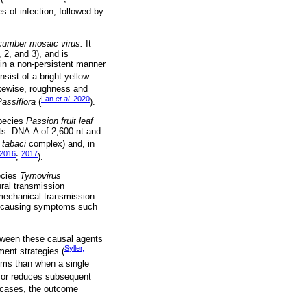
s of infection, followed by
umber mosaic virus.
It
2, and 3), and is
in a non-persistent manner
nsist of a bright yellow
ikewise, roughness and
Lan
et al.
2020
assiflora
(
).
pecies
Passion fruit leaf
ts: DNA-A of 2,600 nt and
 tabaci
complex) and, in
2016
2017
;
).
ecies
Tymovirus
ral transmission
 mechanical transmission
 causing symptoms such
etween these causal agents
Syller,
ment strategies (
toms than when a single
ts or reduces subsequent
e cases, the outcome