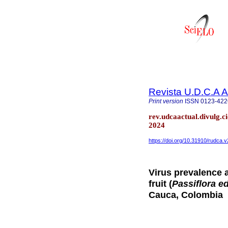
Revista U.D.C.A A
Print version
ISSN
0123-422
rev.udcaactual.divulg.c
2024
https://doi.org/10.31910/rudca.
Virus prevalence 
fruit (
Passiflora ed
Cauca, Colombia