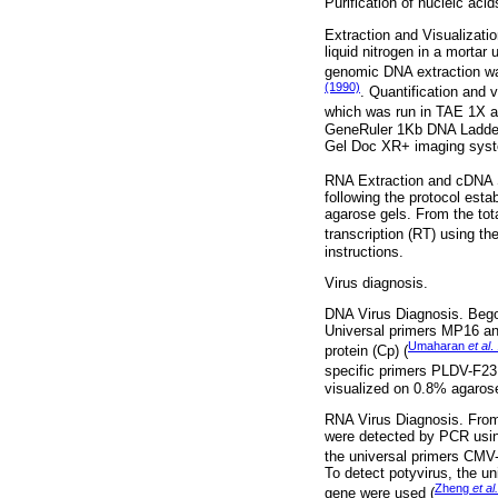
Purification of nucleic acid
Extraction and Visualizat
liquid nitrogen in a mortar
genomic DNA extraction w
(1990)
. Quantification and 
which was run in TAE 1X at
GeneRuler 1Kb DNA Ladder
Gel Doc XR+ imaging system
RNA Extraction and cDNA S
following the protocol est
agarose gels. From the to
transcription (RT) using t
instructions.
Virus diagnosis.
DNA Virus Diagnosis. Bego
Universal primers MP16 an
Umaharan
et al
.
protein (Cp) (
specific primers PLDV-F23
visualized on 0.8% agarose
RNA Virus Diagnosis. Fro
were detected by PCR using
the universal primers CMV-
To detect potyvirus, the un
Zheng
et al.
gene were used (