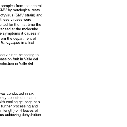
n samples from the central
SMV by serological tests
 potyvirus (SMV strain) and
 these viruses were
rted for the first time the
erized at the molecular
he symptoms it causes in
from the department of
s
Brevipalpus
in a leaf
ong viruses belonging to
ssion fruit in Valle del
oduction in Valle del
 was conducted in six
omly collected in each
ith cooling gel bags at ≈
 further processing and
 length) or 4 leaves of
thus achieving dehydration