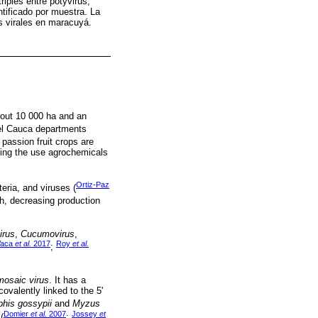
iples entre potyvirus,
ificado por muestra. La
s virales en maracuyá.
about 10 000 ha and an
del Cauca departments
w passion fruit crops are
aking the use agrochemicals
Ortiz-Paz
eria, and viruses (
wth, decreasing production
irus
,
Cucumovirus
,
Vaca
et al.
2017
Roy
et al.
;
osaic virus
. It has a
valently linked to the 5'
phis gossypii
and
Myzus
Domier
et al.
2007
Jossey
et
(
;