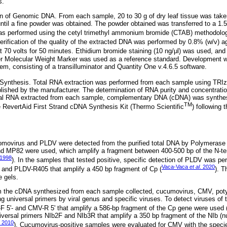
s.
ion of Genomic DNA. From each sample, 20 to 30 g of dry leaf tissue was tak
 until a fine powder was obtained. The powder obtained was transferred to a 1
as performed using the cetyl trimethyl ammonium bromide (CTAB) methodolo
verification of the quality of the extracted DNA was performed by 0.8% (w/v) a
 70 volts for 50 minutes. Ethidium bromide staining (10 ng/μl) was used, and
 Molecular Weight Marker was used as a reference standard. Development 
, consisting of a transilluminator and Quantity One v.4.6.5 software.
ynthesis. Total RNA extraction was performed from each sample using TRIzo
ablished by the manufacturer. The determination of RNA purity and concentrat
tal RNA extracted from each sample, complementary DNA (cDNA) was synthes
TM
he RevertAid First Strand cDNA Synthesis Kit (Thermo Scientific
) following 
movirus and PLDV were detected from the purified total DNA by Polymerase
d MP82 were used, which amplify a fragment between 400-500 bp of the N-ter
 1998
). In the samples that tested positive, specific detection of PLDV was pe
Vaca-Vaca
et al
. 2020
 and PLDV-R405 that amplify a 450 bp fragment of Cp (
). T
 gels.
m the cDNA synthesized from each sample collected, cucumovirus, CMV, p
 universal primers by viral genus and specific viruses. To detect viruses of
F 5'- and CMV-R 5' that amplify a 586-bp fragment of the Cp gene were used 
iversal primers NIb2F and NIb3R that amplify a 350 bp fragment of the NIb (nu
2010
). Cucumovirus-positive samples were evaluated for CMV with the speci