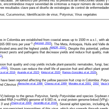
izadas. Se identificó por primera vez la presencia de infecciones dobles y tr
, encontrándose mayor severidad de síntomas a mayor número de virus ident
vee resultados clave para el diseño de estrategias de control de enfermedade
us; Cucumovirus; Identificación de virus; Potyvirus; Virus vegetales
ops in Colombia are established from coastal areas up to 1500 m a.s.l., with 
-1
Agronet, 2022
165 000 tons per year
(
). The Meta, Antioquia, Huila and Valle 
MADR, 2021
ivated area and the highest yields (
). Despite this potential, yello
t insect pests and pathogens that decrease yields and reduce fruit quality, m
21
).
on fruit quality and crop yields include plant-parasitic nematodes, fungi, bact
.
2022
). Viruses can reduce the shelf life of passion fruit and affect plant gro
aca
et al.
2016
Asande
et al
. 2023
Kiptui
et al
. 2020
Ramos-González
et al
. 2020
;
;
;
).
a have been reported affecting the yellow passion fruit crop in Colombia:
Potyv
Benscher
et al.
1996
Chavez
et al.
1999
Morales
et al.
2001
2002
Vaca-
nd
Cilevirus
(
;
;
;
;
V) belongs to the genus
Potyvirus
, family
Potyviridae
and species
Soybean m
anded RNA (+ssRNA) genome of 9,583 nt, a viral protein genome-linked (VPg) co
Zhang
et al.
2009
Jaramillo
et al.
2018
 3' end (
;
). Several aphid species, including
A
 non-persistent transmitters of this virus, which also spreads through seeds 