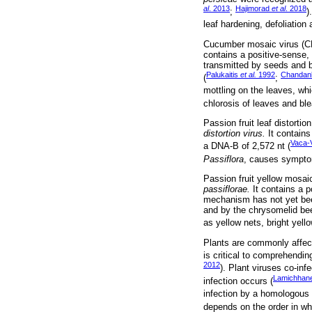
al
. 2013
Hajimorad
et al
. 2018
;
)
leaf hardening, defoliation
Cucumber mosaic virus (C
contains a positive-sense
transmitted by seeds and b
Palukaitis
et al.
1992
Chandan
(
;
mottling on the leaves, whi
chlorosis of leaves and blea
Passion fruit leaf distorti
distortion virus.
It contains
Vaca-
a DNA-B of 2,572 nt (
Passiflora
, causes symptom
Passion fruit yellow mosa
passiflorae.
It contains a 
mechanism has not yet been
and by the chrysomelid be
as yellow nets, bright yel
Plants are commonly affect
is critical to comprehendin
2012
). Plant viruses co-in
Lamichhane
infection occurs (
infection by a homologous 
depends on the order in whi