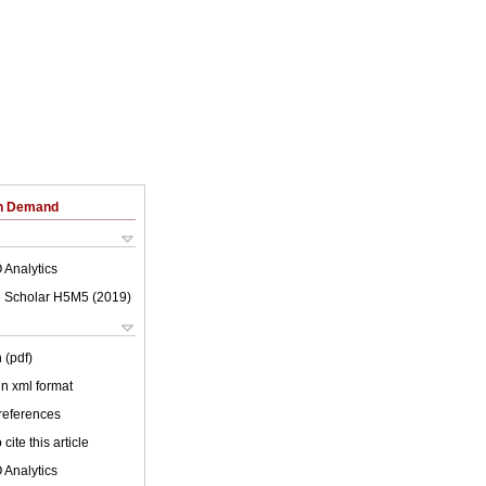
on Demand
 Analytics
 Scholar H5M5 (
2019
)
 (pdf)
 in xml format
 references
cite this article
 Analytics