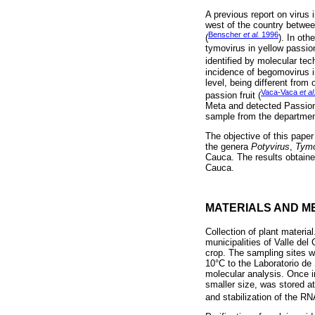
A previous report on virus 
west of the country betwee
Benscher
et al.
1996
(
). In oth
tymovirus in yellow passio
identified by molecular 
incidence of begomovirus i
level, being different fr
Vaca-Vaca
et al
passion fruit (
Meta and detected Passion 
sample from the departmen
The objective of this pape
the genera
Potyvirus
,
Tymo
Cauca. The results obtained
Cauca.
MATERIALS AND M
Collection of plant materia
municipalities of Valle de
crop. The sampling sites w
10°C to the Laboratorio de
molecular analysis. Once i
smaller size, was stored at
and stabilization of the RN