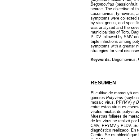
Begomovirus
(passionfruit
scarce. The objective of th
cucumovirus, tymovirus, an
symptoms were collected an
by viral genus, and speci
was analyzed and the sever
municipalities of Toro, Dag
PLDV followed by SMV and
triple infections among pot
symptoms with a greater nu
strategies for viral disease
Keywords:
Begomovirus; C
RESUMEN
El cultivo de maracuyá amar
géneros
Potyvirus
(soybea
mosaic virus, PFYMV) y
B
entre estos virus es escasa
virales mixtas de potyvir
Muestras foliares de marac
de los virus se realizó po
CMV, PFYMV y PLDV. Se ana
diagnóstico realizado. En t
Cerrito. Se estableció qu