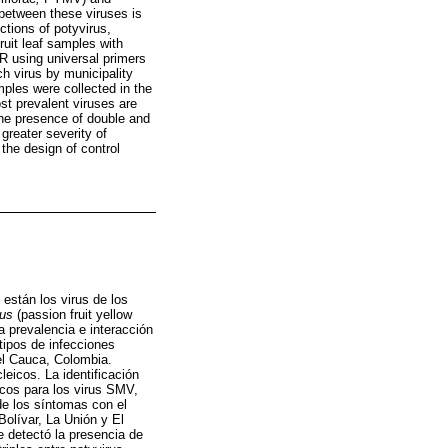
 between these viruses is
ctions of potyvirus,
uit leaf samples with
R using universal primers
h virus by municipality
ples were collected in the
ost prevalent viruses are
e presence of double and
greater severity of
the design of control
 están los virus de los
us
(passion fruit yellow
a prevalencia e interacción
 tipos de infecciones
el Cauca, Colombia.
eicos. La identificación
icos para los virus SMV,
e los síntomas con el
Bolívar, La Unión y El
 detectó la presencia de