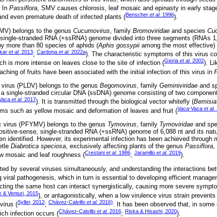
. In
Passiflora
, SMV causes chlorosis, leaf mosaic and epinasty in early stage
Benscher
et al
. 1996
 and even premature death of infected plants (
).
MV) belongs to the genus
Cucumovirus
, family
Bromoviridae
and species
Cuc
, single-stranded RNA (+ssRNA) genome divided into three segments (RNAs 1, 
y more than 80 species of aphids (
Aphis gossypii
among the most effective) 
kar
et al.
2013
Cardona
et al.
2022a
;
). The characteristic symptoms of this virus co
Gioria
et al.
2002
ch is more intense on leaves close to the site of infection (
). L
ching of fruits have been associated with the initial infection of this virus in
P
on virus (PLDV) belongs to the genus
Begomovirus
, family
Geminiviridae
and s
 a single-stranded circular DNA (ssDNA) genome consisting of two componen
Vaca
et al.
2017
). It is transmitted through the biological vector whitefly (
Bemisia
Vaca-Vaca
et al.
s such as yellow mosaic and deformation of leaves and fruit (
ic virus (PFYMV) belongs to the genus
Tymovirus
, family
Tymoviridae
and sp
positive-sense, single-stranded RNA (+ssRNA) genome of 6,088 nt and its natu
 identified. However, its experimental infection has been achieved through
etle
Diabrotica speciosa
, exclusively affecting plants of the genus
Passiflora
,
Crestani
et al.
1986
Jaramillo
et al.
2019
low mosaic and leaf roughness (
;
).
ed by several viruses simultaneously, and understanding the interactions b
g viral pathogenesis, which in turn is essential to developing efficient manage
fecting the same host can interact synergistically, causing more severe symp
 & Venturi, 2015
), or antagonistically, when a low virulence virus strain preven
Syller, 2012
Chávez-Calvillo
et al.
2016)
virus (
;
. It has been observed that, in som
Chávez-Calvillo
et al.
2016
Riska & Hisashi, 2020
ch infection occurs (
;
).