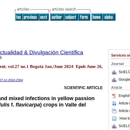
ctualidad & Divulgación Científica
Services 
6
Journal
ient. vol.27 no.1 Bogotá Jan./June 2024 Epub June 26,
SciELO
Google
v27.n1.2024.2364
Article
SCIENTIFIC ARTICLE
English
and mixed infections in yellow passion
Article
ulis
f.
flavicarpa
) crops in Valle del
Article
How to 
SciELO