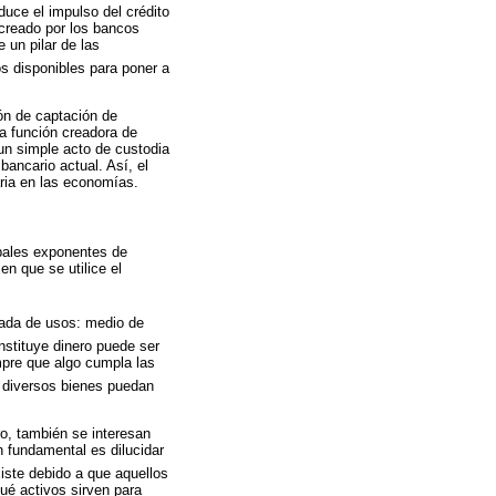
uce el impulso del crédito
 creado por los bancos
e un pilar de las
os disponibles para poner a
ón de captación de
ía función creadora de
un simple acto de custodia
ancario actual. Así, el
ria en las economías.
ipales exponentes de
en que se utilice el
riada de usos: medio de
nstituye dinero puede ser
empre que algo cumpla las
 diversos bienes puedan
ero, también se interesan
n fundamental es dilucidar
iste debido a que aquellos
qué activos sirven para