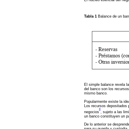
Tabla 1
Balance de un ba
El simple balance revela l
del banco son los recursos
mismo banco.
Popularmente existe la id
Los recursos depositados pa
8
negocios
, sujeto a las li
un banco constituyen un p
De lo anterior se desprend
para su guarda y custodia.