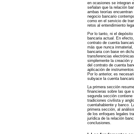
en ocasiones se integran e
señalan que la relación ba
ambas teorías encuentran s
negocio bancario contempor
como en el servicio de tra
retos al entendimiento legal
Por lo tanto, ni el depósit
bancaria actual. En efecto
contrato de cuenta bancaria
más que nunca inmaterial, 
bancaria con base en dicha
transferencias electrónicas
simplemente la creación y 
del contrato de cuenta banc
aplicación de instrumentos
Por lo anterior, es necesa
subyace la cuenta bancari
La primera sección resume 
financieras sobre las que s
segunda sección contiene u
tradiciones civilista y ang
cuentahabiente y banco. La
primera sección, al análisi
de los enfoques legales tr
jurídica de la relación ban
conclusiones.