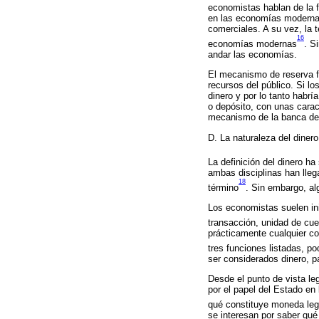
economistas hablan de la 
en las economías modernas,
comerciales. A su vez, la t
16
economías modernas
. S
andar las economías.
El mecanismo de reserva fr
recursos del público. Si lo
dinero y por lo tanto habr
o depósito, con unas carac
mecanismo de la banca de r
D. La naturaleza del dinero
La definición del dinero h
ambas disciplinas han llega
18
término
. Sin embargo, al
Los economistas suelen inic
transacción, unidad de cue
prácticamente cualquier co
tres funciones listadas, po
ser considerados dinero, p
Desde el punto de vista leg
por el papel del Estado en
qué constituye moneda leg
se interesan por saber qué