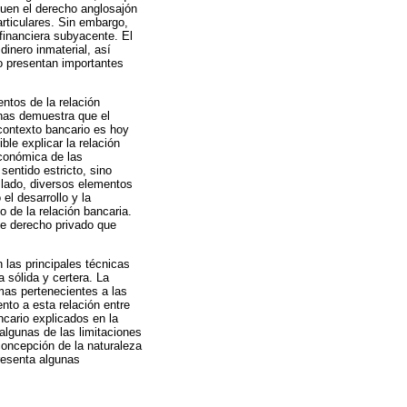
guen el derecho anglosajón
articulares. Sin embargo,
 financiera subyacente. El
inero inmaterial, así
io presentan importantes
entos de la relación
rnas demuestra que el
 contexto bancario es hoy
le explicar la relación
económica de las
sentido estricto, sino
o lado, diversos elementos
el desarrollo y la
 de la relación bancaria.
de derecho privado que
las principales técnicas
a sólida y certera. La
mas pertenecientes a las
ento a esta relación entre
cario explicados en la
 algunas de las limitaciones
concepción de la naturaleza
presenta algunas