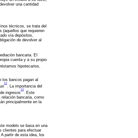
 devolver una cantidad
nos técnicos, se trata del
s (aquellos que requieren
tado vía depósitos,
bligación de devolver al
ediación bancaria. EI
propia cuenta y a su propio
réstamos hipotecarios,
ue los bancos pagan al
12
tuo
. La importancia del
13
 de ingresos
. Este
a relación bancaria, como
tán principalmente en la
Este modelo se basa en una
 clientes para efectuar
A partir de esta idea, los