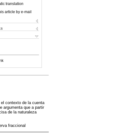
ic translation
is article by e-mail
ks
nk
n el contexto de la cuenta
Se argumenta que a partir
cisa de la naturaleza
erva fraccional