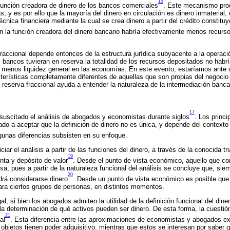
15
función creadora de dinero de los bancos comerciales
. Este mecanismo prod
 y es por ello que la mayoría del dinero en circulación es dinero inmaterial,
écnica financiera mediante la cual se crea dinero a partir del crédito constituy
in la función creadora del dinero bancario habría efectivamente menos recurs
accional depende entonces de la estructura jurídica subyacente a la operaci
s bancos tuvieran en reserva la totalidad de los recursos depositados no habr
ía menos liquidez general en las economías. En este evento, estaríamos ante 
terísticas completamente diferentes de aquellas que son propias del negocio b
eserva fraccional ayuda a entender la naturaleza de la intermediación banca
17
a suscitado el análisis de abogados y economistas durante siglos
. Los princ
do a aceptar que la definición de dinero no es única, y depende del contexto 
gunas diferencias subsisten en su enfoque.
iar el análisis a partir de las funciones del dinero, a través de la conocida t
19
nta y depósito de valor
. Desde el punto de vista económico, aquello que co
sa, pues a partir de la naturaleza funcional del análisis se concluye que, si
20
drá considerarse dinero
. Desde un punto de vista económico es posible que
ara ciertos grupos de personas, en distintos momentos.
al, si bien los abogados admiten la utilidad de la definición funcional del din
 la determinación de qué activos pueden ser dinero. De esta forma, la cuestió
21
al
. Esta diferencia entre las aproximaciones de economistas y abogados ex
 objetos tienen poder adquisitivo, mientras que estos se interesan por saber 