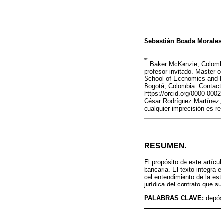
Sebastián Boada Morale
**
Baker McKenzie, Colombi
profesor invitado. Master 
School of Economics and P
Bogotá, Colombia. Contac
https://orcid.org/0000-000
César Rodríguez Martínez, 
cualquier imprecisión es re
RESUMEN.
El propósito de este artícu
bancaria. El texto integra 
del entendimiento de la es
jurídica del contrato que s
PALABRAS CLAVE:
depós