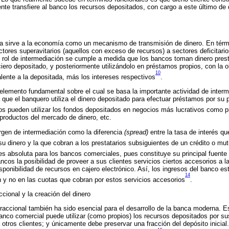
iente transfiere al banco los recursos depositados, con cargo a este último de
ra sirve a la economía como un mecanismo de transmisión de dinero. En térmi
ctores superavitarios (aquellos con exceso de recursos) a sectores deficitario
 rol de intermediación se cumple a medida que los bancos toman dinero pres
ciero depositado, y posteriormente utilizándolo en préstamos propios, con la o
10
alente a la depositada, más los intereses respectivos
.
 elemento fundamental sobre el cual se basa la importante actividad de interm
 que el banquero utiliza el dinero depositado para efectuar préstamos por su 
cos pueden utilizar los fondos depositados en negocios más lucrativos como p
roductos del mercado de dinero, etc.
rgen de intermediación como la diferencia
(spread)
entre la tasa de interés q
su dinero y la que cobran a los prestatarios subsiguientes de un crédito o mu
s absoluta para los bancos comerciales, pues constituye su principal fuente
cos la posibilidad de proveer a sus clientes servicios ciertos accesorios a l
isponibilidad de recursos en cajero electrónico. Así, los ingresos del banco es
14
n y no en las cuotas que cobran por estos servicios accesorios
.
cional y la creación del dinero
raccional también ha sido esencial para el desarrollo de la banca moderna. 
nco comercial puede utilizar (como propios) los recursos depositados por sus
tros clientes; y únicamente debe preservar una fracción del depósito inicial. 