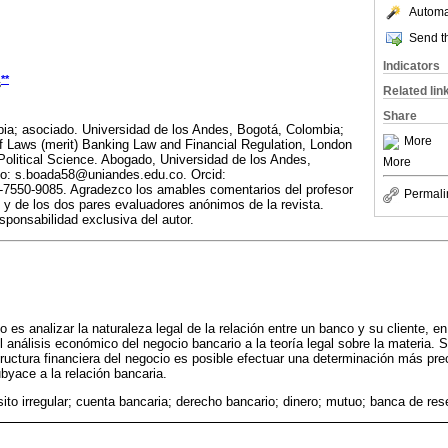
Automat
Send th
Indicators
**
s
Related lin
Share
a; asociado. Universidad de los Andes, Bogotá, Colombia;
More
of Laws (merit) Banking Law and Financial Regulation, London
olitical Science. Abogado, Universidad de los Andes,
More
to: s.boada58@uniandes.edu.co. Orcid:
2-7550-9085. Agradezco los amables comentarios del profesor
Permali
y de los dos pares evaluadores anónimos de la revista.
sponsabilidad exclusiva del autor.
lo es analizar la naturaleza legal de la relación entre un banco y su cliente, e
el análisis económico del negocio bancario a la teoría legal sobre la materia. 
tructura financiera del negocio es posible efectuar una determinación más pre
ubyace a la relación bancaria.
ito irregular; cuenta bancaria; derecho bancario; dinero; mutuo; banca de res