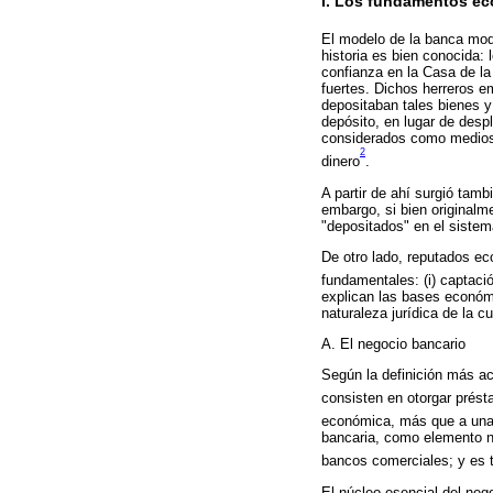
I. Los fundamentos e
El modelo de la banca mode
historia es bien conocida:
confianza en la Casa de la
fuertes. Dichos herreros e
depositaban tales bienes y
depósito, en lugar de desp
considerados como medios 
2
dinero
.
A partir de ahí surgió tam
embargo, si bien originalm
"depositados" en el sistem
De otro lado, reputados ec
fundamentales: (i) captació
explican las bases económi
naturaleza jurídica de la c
A. El negocio bancario
Según la definición más a
consisten en otorgar présta
económica, más que a una 
bancaria, como elemento nu
bancos comerciales; y es t
El núcleo esencial del neg