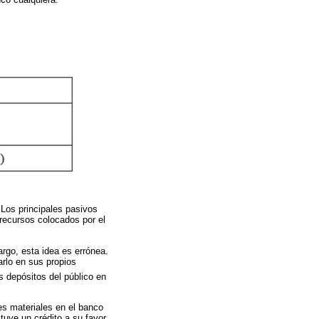
 Los principales pasivos
recursos colocados por el
rgo, esta idea es errónea.
arlo en sus propios
s depósitos del público en
es materiales en el banco
uye un crédito a su favor,