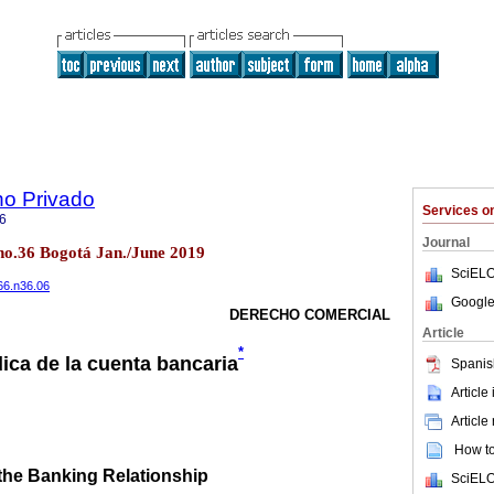
ho Privado
Services 
6
Journal
no.36 Bogotá Jan./June 2019
SciELO
66.n36.06
Google
DERECHO COMERCIAL
Article
*
dica de la cuenta bancaria
Spanis
Article
Article
How to 
 the Banking Relationship
SciELO