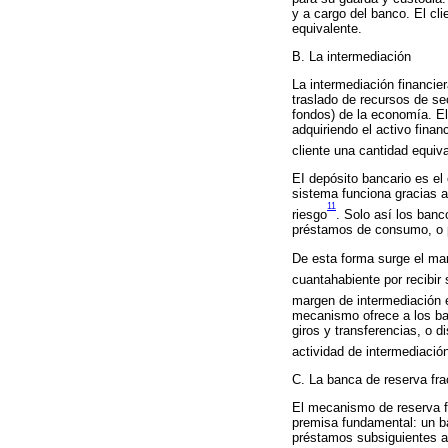
y a cargo del banco. El cl
equivalente.
B. La intermediación
La intermediación financie
traslado de recursos de se
fondos) de la economía. El
adquiriendo el activo finan
cliente una cantidad equiv
EI depósito bancario es el
sistema funciona gracias a
11
riesgo
. Solo así los ban
préstamos de consumo, o p
De esta forma surge el ma
cuantahabiente por recibir 
margen de intermediación e
mecanismo ofrece a los ban
giros y transferencias, o d
actividad de intermediació
C. La banca de reserva frac
El mecanismo de reserva f
premisa fundamental: un ba
préstamos subsiguientes a o