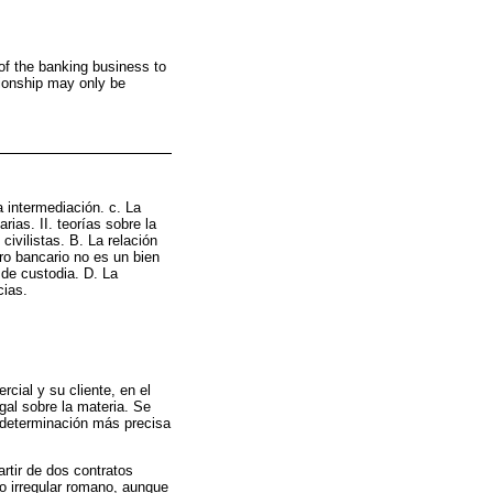
 of the banking business to
ationship may only be
 intermediación. c. La
rias. II. teorías sobre la
civilistas. B. La relación
ero bancario no es un bien
 de custodia. D. La
cias.
rcial y su cliente, en el
egal sobre la materia. Se
a determinación más precisa
artir de dos contratos
to irregular romano, aunque