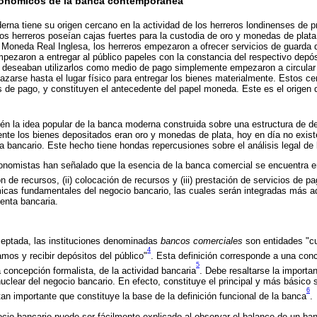
conómicos de la banca contemporánea
rna tiene su origen cercano en la actividad de los herreros londinenses de pr
 los herreros poseían cajas fuertes para la custodia de oro y monedas de plata
 Moneda Real Inglesa, los herreros empezaron a ofrecer servicios de guarda 
mpezaron a entregar al público papeles con la constancia del respectivo depó
 deseaban utilizarlos como medio de pago simplemente empezaron a circular e
lazarse hasta el lugar físico para entregar los bienes materialmente. Estos c
de pago, y constituyen el antecedente del papel moneda. Este es el origen 
bién la idea popular de la banca moderna construida sobre una estructura de d
ente los bienes depositados eran oro y monedas de plata, hoy en día no exist
a bancario. Este hecho tiene hondas repercusiones sobre el análisis legal de 
onomistas han señalado que la esencia de la banca comercial se encuentra en
n de recursos, (ii) colocación de recursos y (iii) prestación de servicios de p
cas fundamentales del negocio bancario, las cuales serán integradas más ade
uenta bancaria.
ceptada, las instituciones denominadas
bancos comerciales
son entidades "c
4
mos y recibir depósitos del público"
. Esta definición corresponde a una con
5
concepción formalista, de la actividad bancaria
. Debe resaltarse la importa
clear del negocio bancario. En efecto, constituye el principal y más básico s
6
an importante que constituye la base de la definición funcional de la banca
.
ocio bancario puede ser fácilmente explicado al observar el balance de un ban