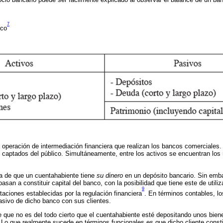
7
nco
a operación de intermediación financiera que realizan los bancos comerciales.
 captados del público. Simultáneamente, entre los activos se encuentran los 
ea de que un cuentahabiente tiene
su dinero
en un depósito bancario. Sin emba
san a constituir capital del banco, con la posibilidad que tiene este de utiliz
9
mitaciones establecidas por la regulación financiera
. En términos contables, lo
asivo de dicho banco con sus clientes.
e que no es del todo cierto que el cuentahabiente esté depositando unos bien
 Lo que realmente sucede en términos funcionales es que dicho cliente constit