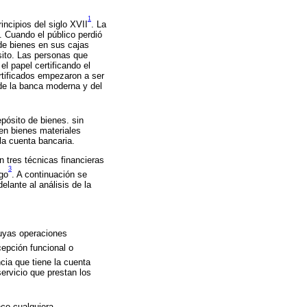
1
incipios del siglo XVII
. La
. Cuando el público perdió
de bienes en sus cajas
sito. Las personas que
l papel certificando el
ertificados empezaron a ser
de la banca moderna y del
epósito de bienes. sin
en bienes materiales
la cuenta bancaria.
 tres técnicas financieras
3
ago
. A continuación se
lante al análisis de la
uyas operaciones
cepción funcional o
ncia que tiene la cuenta
ervicio que prestan los
co cualquiera.