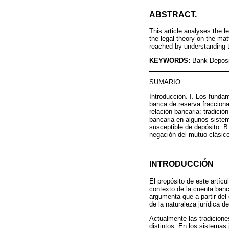
ABSTRACT.
This article analyses the l
the legal theory on the mat
reached by understanding t
KEYWORDS:
Bank Deposi
SUMARIO.
Introducción. I. Los funda
banca de reserva fraccional
relación bancaria: tradició
bancaria en algunos sistema
susceptible de depósito. B.
negación del mutuo clásico
INTRODUCCIÓN
El propósito de este artícu
contexto de la cuenta banca
argumenta que a partir del
de la naturaleza jurídica d
Actualmente las tradiciones
distintos. En los sistemas 