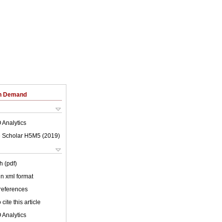
on Demand
 Analytics
 Scholar H5M5 (
2019
)
h (pdf)
 in xml format
 references
cite this article
 Analytics