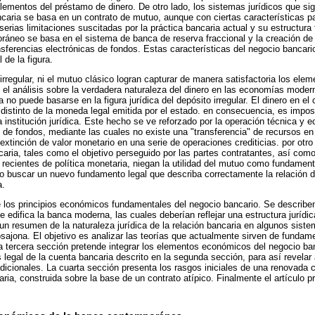
lementos del préstamo de dinero. De otro lado, los sistemas jurídicos que si
ncaria se basa en un contrato de mutuo, aunque con ciertas características p
erias limitaciones suscitadas por la práctica bancaria actual y su estructura
áneo se basa en el sistema de banca de reserva fraccional y la creación de d
nsferencias electrónicas de fondos. Estas características del negocio bancar
 de la figura.
o irregular, ni el mutuo clásico logran capturar de manera satisfactoria los elem
, el análisis sobre la verdadera naturaleza del dinero en las economías mode
 no puede basarse en la figura jurídica del depósito irregular. El dinero en el
distinto de la moneda legal emitida por el estado. en consecuencia, es imposib
 institución jurídica. Este hecho se ve reforzado por la operación técnica y 
 de fondos, mediante las cuales no existe una "transferencia" de recursos en 
extinción de valor monetario en una serie de operaciones crediticias. por otr
aria, tales como el objetivo perseguido por las partes contratantes, así como 
 recientes de política monetaria, niegan la utilidad del mutuo como fundamento
rio buscar un nuevo fundamento legal que describa correctamente la relación 
a.
los principios económicos fundamentales del negocio bancario. Se describen 
e edifica la banca moderna, las cuales deberían reflejar una estructura jurídic
n resumen de la naturaleza jurídica de la relación bancaria en algunos siste
losajona. El objetivo es analizar las teorías que actualmente sirven de fundam
 tercera sección pretende integrar los elementos económicos del negocio ban
s legal de la cuenta bancaria descrito en la segunda sección, para así revelar
adicionales. La cuarta sección presenta los rasgos iniciales de una renovada 
caria, construida sobre la base de un contrato atípico. Finalmente el artículo 