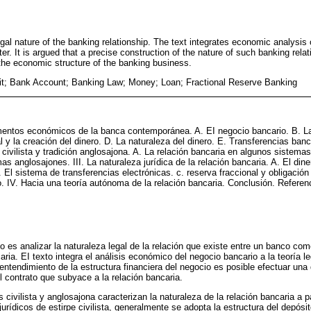
egal nature of the banking relationship. The text integrates economic analysis
ter. It is argued that a precise construction of the nature of such banking rel
he economic structure of the banking business.
t; Bank Account; Banking Law; Money; Loan; Fractional Reserve Banking
mentos económicos de la banca contemporánea. A. EI negocio bancario. B. La
 y la creación del dinero. D. La naturaleza del dinero. E. Transferencias banca
n civilista y tradición anglosajona. A. La relación bancaria en algunos sistemas 
s anglosajones. III. La naturaleza jurídica de la relación bancaria. A. El din
 El sistema de transferencias electrónicas. c. reserva fraccional y obligación
. IV. Hacia una teoría autónoma de la relación bancaria. Conclusión. Referen
lo es analizar la naturaleza legal de la relación que existe entre un banco come
ria. EI texto integra el análisis económico del negocio bancario a la teoría l
 entendimiento de la estructura financiera del negocio es posible efectuar un
el contrato que subyace a la relación bancaria.
 civilista y anglosajona caracterizan la naturaleza de la relación bancaria a p
jurídicos de estirpe civilista, generalmente se adopta la estructura del depósi