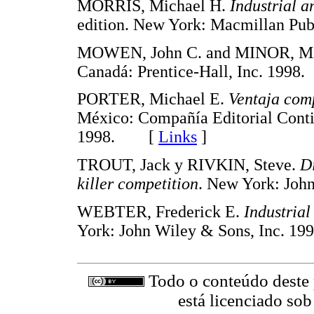
MORRIS, Michael H.
Industrial a
edition. New York: Macmillan 
MOWEN, John C. and MINOR, Mi
Canadá: Prentice-Hall, Inc. 19
PORTER, Michael E.
Ventaja comp
México: Compañía Editorial Conti
1998. [
Links
]
TROUT, Jack y RIVKIN, Steve.
Di
killer competition
. New York: Jo
WEBTER, Frederick E.
Industrial
York: John Wiley & Sons, Inc.
Todo o conteúdo deste p
está licenciado so