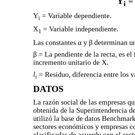
Y
= 
i
Y
= Variable dependiente.
i
X
= Variable independiente.
1
Las constantes α y β determinan un
β = La pendiente de la recta, es e
incremento unitario de X.
l
= Residuo, diferencia entre los v
i
DATOS
La razón social de las empresas qu
obtenida de la Superintendencia de
utilizó la base de datos Benchmar
sectores económicos y empresas c
clasificadas de acuerdo con el sec