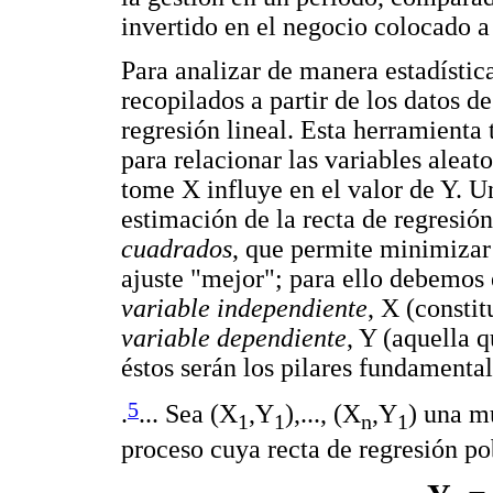
invertido en el negocio colocado a
Para analizar de manera estadísti
recopilados a partir de los datos de
regresión lineal. Esta herramienta
para relacionar las variables aleato
tome X influye en el valor de Y. U
estimación de la recta de regresió
cuadrados
, que permite minimizar 
ajuste "mejor"; para ello debemos e
variable independiente
, X (constit
variable dependiente
, Y (aquella 
éstos serán los pilares fundamenta
5
.
... Sea (X
,Y
),..., (X
,Y
) una m
1
1
n
1
proceso cuya recta de regresión po