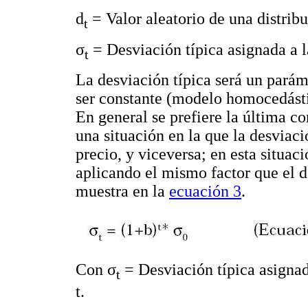
d
= Valor aleatorio de una distribu
t
σ
= Desviación típica asignada a la
t
La desviación típica será un pará
ser constante (modelo homocedásti
En general se prefiere la última co
una situación en la que la desviac
precio, y viceversa; en esta situaci
aplicando el mismo factor que el d
muestra en la
ecuación 3
.
Con σ
= Desviación típica asignad
t
t.