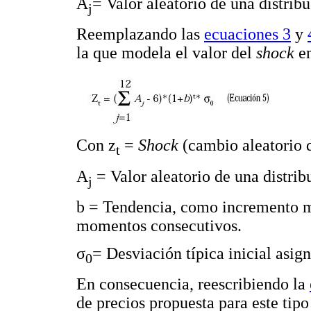
A
= Valor aleatorio de una distri
j
Reemplazando las
ecuaciones 3
y
la que modela el valor del
shock
en
Con z
=
Shock
(cambio aleatorio d
t
A
= Valor aleatorio de una distr
j
b = Tendencia, como incremento me
momentos consecutivos.
σ
= Desviación típica inicial asign
0
En consecuencia, reescribiendo la
de precios propuesta para este tipo