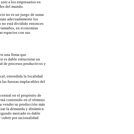
unir a los empresarios en
ades del mundo.
ercio no es un juego de suma
 usan adecuadamente los
o no está dividido entonces
s tamaños, en economías
ar espacios con sus
 en una firma que
si es dable estructurar un
dad de procesos productivos y
ocal, entendida la localidad
 las fuerzas implacables del
 central en el propósito de
está contenido en el término
eda vender su producción más
alizar la demanda y dinámica
 segundo mercado es dable
 cubrir por racionalidad