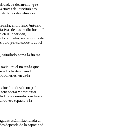
alidad, su desarrollo, que
a través del crecimiento
ede hacer distribución de
onomía, el profesor Antonio
tivas de desarrollo local..."
 en la localidad,
s localidades, en términos de
, pero por ser sobre todo, el
l, asimilado como la fuerza
social, ni el mercado que
iales lícitos. Para la
proponerles, en cada
s localidades de un país,
pacto social y ambiental
lidad de un mundo proclive a
ando ese espacio a la
agadas está influenciada en
ades depende de la capacidad