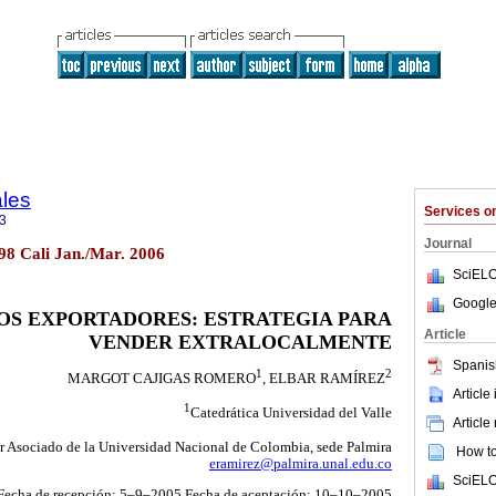
ales
Services 
3
Journal
.98 Cali Jan./Mar. 2006
SciELO
Google
OS EXPORTADORES: ESTRATEGIA PARA
Article
VENDER EXTRALOCALMENTE
Spanis
1
2
MARGOT CAJIGAS ROMERO
, ELBAR RAMÍREZ
Article
1
Catedrática Universidad del Valle
Article
r Asociado de la Universidad Nacional de Colombia, sede Palmira
How to 
eramirez@palmira.unal.edu.co
SciELO
Fecha de recepción: 5–9–2005 Fecha de aceptación: 10–10–2005