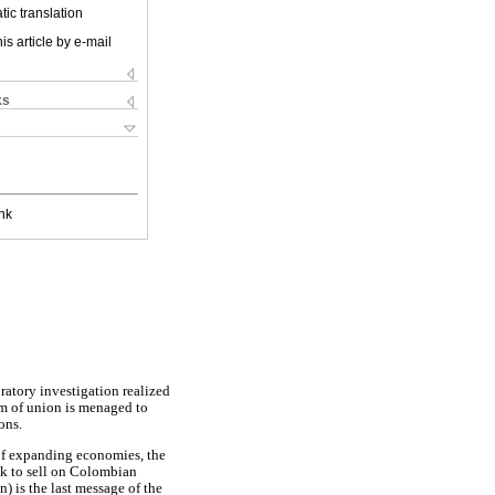
ic translation
is article by e-mail
ks
nk
oratory investigation realized
em of union is menaged to
ons.
s of expanding economies, the
ek to sell on Colombian
 is the last message of the