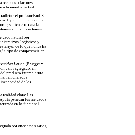
a recursos o factores
ercado mundial actual.
radictor, el profesor Paul R.
a dejar en el lector, que se
er, si bien éste trata la
ternos sino a los externos.
ercado natural por
nistrativos, logísticos y
sea mayor de lo que nunca ha
lgún tipo de competencia en
 América Latina
(Brugger y
 con valor agregado, en
o del producto interno bruto
n mal remunerados
a incapacidad de los
a realidad clara: Las
espués penetrar los mercados
ucturada en lo funcional,
tegrada por once empresarios,