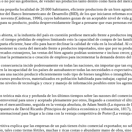
 o no por sus gobiernos, de vender sus productos tanto dentro como fuera del merc
a pequeña localidad de 20.000 habitantes, eficiente productora de un bien agrario
or del Banco Interamericano de Desarrollo (BID), de los que iniciaron reformas eco
 noventa (Cárdenas, 1996), cuyos habitantes gozan de un aceptable nivel de vida gr
ara su producto, podría desprevenidamente llegar a pensarse que esas personas es
abierta, si la industria del país en cuestión perdiese mercado frente a productos 
n el tiempo pérdidas de empleos limitando esto la capacidad de compra de las familia
ria eficiente, base ello para hacer declinar la calidad de vida en la localidad. Al co
sostener su cuota del mercado frente a productos importados, sino que por su prod
rcados extranjeros, las ventas del bien agrario podrían sostenerse e incluso crecer,
inar la permanencia o creación de empleos para incrementar la demanda dentro del 
 consecuencia incide poderosamente en todas las naciones, sin importar que tan exp
 la incapacidad de los países de autoabastecer todas las necesidades o expectati
para una nación producir eficientemente todo tipo de bienes tangibles o intangibles,
ecursos productivos, materializados en población habilitada para trabajar, capital par
omo niveles de tecnología y cruce y manejo de información posibles entre los agen
n teórica más rica y profunda de los últimos tiempos sobre las razones del comercio
ntroversial para unos y aceptado plenamente por otros, llegando a constituir el últ
 en el mercantilismo, seguida en la ventaja absoluta, de Adam Smith (La riqueza de l
parativa de David Ricardo (Principios de política económica y tributación, 1817), 
nternacional para llegar a la cima con la ventaja competitiva de Porter (La ventaja
etitiva explica que las empresas de un país tienen éxito comercial exportador, no so
n, tales como tierras fértiles, muchas y ricas costas o abundante mano de obra, sin