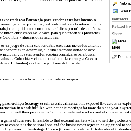
Automat
Send th
Indicators
s exportadores: Estrategia para vender extralocalmente,
se
investigación exploratoria, realizada mediante la interacción de
Related lin
rabajo, cumplida con reuniones periódicas por más de un año, se
de unión entre empresas locales, para que vendan sus productos
Share
e Colombia y algunas otras naciones.
More
 es un juego de suma cero, es dable encontrar mercados externos
More
de economías en desarrollo, el primer mercado donde se debe
o nacional y los empresarios aceptan organizarse para buscar
Permali
nados de Colombia y el mundo mediante la estrategia
Coexco
les de Colombia) es el mensaje último del artículo.
l; consorcio; mercado nacional; mercado extranjero.
 partnerships: Strategy to sell extralocalmente,
it is exposed like across an expl
nteraction in a desk fulfilled with periodic meetings for more than one year, a syst
es, in to sell their products on Colombian selected markets and of some other nati
t a game of sum zero, is feasible to find external markets where to sell the product
ssary to compete is the national one and the businessmen agree to be organized to se
word by means of the strategy
Coexco
(Comercializadoras Extralocales of Colombian)