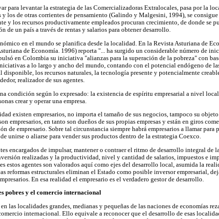
r para levantar la estrategia de las Comercializadoras Extralocales, pasa por la loc
s y los de otras corrientes de pensamiento (Galindo y Malgesini, 1994), se consigue 
nte y los recursos productivamente empleados procuran crecimiento, de donde se pu
ón de un país a través de rentas y salarios para obtener desarrollo.
nómico en el mundo se planifica desde la localidad. En la Revista Asturiana de Ec
turiana de Economía. 1996) reporta "... ha surgido un considerable número de inicia
lsó en Colombia su iniciativa "alianzas para la superación de la pobreza" con base
 iniciativas a lo largo y ancho del mundo, contando con el potencial endógeno de la
al disponible, los recursos naturales, la tecnología presente y potencialmente creable
dedor, realizador de sus agentes.
una condición según lo expresado: la existencia de espíritu empresarial a nivel loca
rsonas crear y operar una empresa.
idad existen empresarios, no importa el tamaño de sus negocios, tampoco su objeto 
son empresarios, en tanto son dueños de sus propias empresas y están en giros comerc
ión de empresario. Sobre tal circunstancia siempre habrá empresarios a llamar para 
de unirse o aliarse para vender sus productos dentro de la estrategia Coexco.
es encargados de impulsar, mantener o contraer el ritmo de desarrollo integral de la
nversión realizadas y la productividad, nivel y cantidad de salarios, impuestos e im
les estos agentes son valorados aquí como ejes del desarrollo local, asumida la rea
s reformas estructurales eliminan el Estado como posible inversor empresarial, dej
empresarios. En esa realidad el empresario es el verdadero gestor de desarrollo.
ses pobres y el comercio internacional
s en las localidades grandes, medianas y pequeñas de las naciones de economías rez
omercio internacional. Ello equivale a reconocer que el desarrollo de esas localid