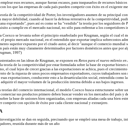
emplear esos recursos, aunque fueran escasos, para traspasarlos de recursos básicos 
con los que las empresas de cada país pueden competir con éxito en el exigente m
teoría de la competitividad de Porter, los investigadores asumen de su principal cont
ayor debilidad, cuando al hacer la defensa reiterativa de la competitividad, pudier
gana exportando", pues así es como se ha "vendido" la teoría por los seguidores de Port
sito a cumplir en el mercado nacional, no sólo para enfrentar a los competidores in
ia Coexco se levanta sobre el principio enarbolado por Krugman, según el cual el m
 el propio mercado nacional, en el entendido que exportar implica sobrecostos admi
mento superior expuesto por el citado autor, al decir "aunque el comercio mundial 
 un país están muy claramente determinados por factores domésticos antes que por a
Krugman, 1997)
ustentados en las ideas de Krugman, se exponen en
Retos para el nuevo milenio en
 la teoría de la competitividad por estar formulada sobre la base de exportar bienes
o, el cual lejos de crecer gracias a las exportaciones se achica, pues el crecimient
mento de la riqueza de unos pocos empresarios exportadores, cuyos trabajadores so
r esas exportaciones, conducente esto a la desarticulación social, entendida como l
adquirir el mayor volumen de la producción interna debido a sus bajos ingresos.
s teorías del comercio internacional, el modelo Coexco busca estructurarse sobre un
 comerciar sus productos primero deben buscar vender en los mercados del país y d
 sobre la base de uniones bien organizadas, con empresas aliadas cada una bien estr
r competir con opción de éxito por cada cliente nacional y extranjero.
A
 investigación se dan en seguida, precisando que se empleó una mesa de trabajo, in
igadores, reunida durante más de un año