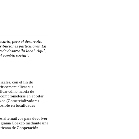
esario, pero el desarrollo
ribuciones particulares. En
s de desarrollo local. Aquí,
l cambio social".
zales, con el fin de
tir comercializar sus
ndicar cómo habría de
a comprometerse en aportar
exco (Comercializadoras
osible en localidades
s alternativos para devolver
 programa Coexco mediante una
mericana de Cooperación