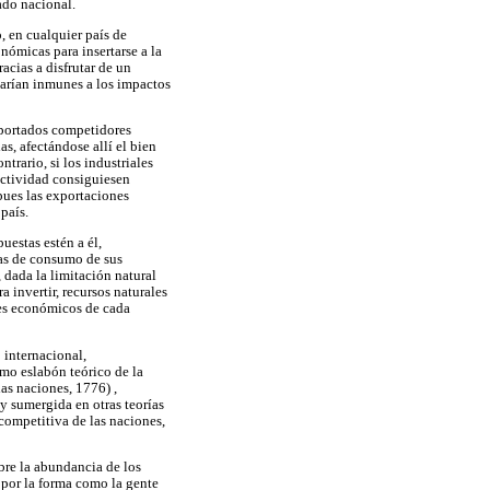
ado nacional.
, en cualquier país de
nómicas para insertarse a la
acias a disfrutar de un
tarían inmunes a los impactos
importados competidores
s, afectándose allí el bien
ntrario, si los industriales
uctividad consiguiesen
 pues las exportaciones
país.
uestas estén a él,
vas de consumo de sus
 dada la limitación natural
a invertir, recursos naturales
tes económicos de cada
 internacional,
imo eslabón teórico de la
as naciones, 1776) ,
y sumergida en otras teorías
 competitiva de las naciones,
bre la abundancia de los
o por la forma como la gente