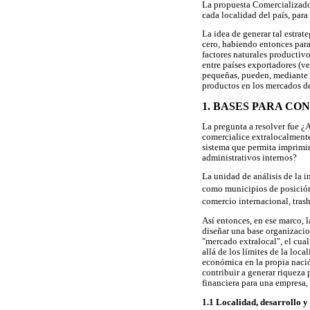
La propuesta Comercializador
cada localidad del país, par
La idea de generar tal estrat
cero, habiendo entonces par
factores naturales productiv
entre países exportadores (v
pequeñas, pueden, mediante e
productos en los mercados de
1. BASES PARA CO
La pregunta a resolver fue ¿
comercialice extralocalmente 
sistema que permita imprimir
administrativos internos?
La unidad de análisis de la i
como municipios de posició
comercio internacional, tras
Así entonces, en ese marco, l
diseñar una base organizacio
"mercado extralocal", el cua
allá de los límites de la loc
económica en la propia nació
contribuir a generar riqueza
financiera para una empresa,
1.1 Localidad, desarrollo 