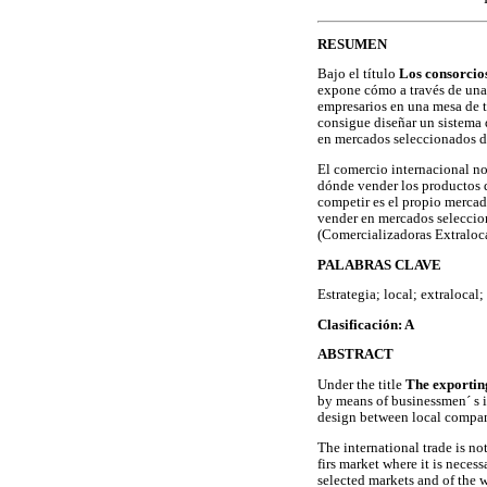
RESUMEN
Bajo el título
Los consorcio
expone cómo a través de una 
empresarios en una mesa de t
consigue diseñar un sistema 
en mercados seleccionados d
El comercio internacional no
dónde vender los productos 
competir es el propio mercad
vender en mercados seleccio
(Comercializadoras Extraloca
PALABRAS CLAVE
Estrategia; local; extraloca
Clasificación: A
ABSTRACT
Under the title
The exporting
by means of businessmen´ s i
design between local compani
The international trade is no
firs market where it is nece
selected markets and of the 