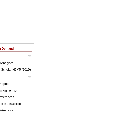
on Demand
 Analytics
 Scholar H5M5 (
2019
)
h (pdf)
 in xml format
 references
cite this article
 Analytics