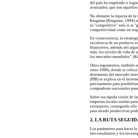
del país ha empleado o logra 
avanzados, que son aquellos 
No obstante la riqueza de la 
Krugman (Krugman, 1994) su m
es "competitivo" solo si se "
competitividad como un requi
En consecuencia, la estrateg
excelencia de un producto es
financieros, además del argu
sido, los niveles de vida de
los mercados mundiales". (
Otros argumentos, también s
otros 1998), donde se critica
detrimento del mercado intern
(PIB) se explica en el incre
precisamente para posibilita
compradores nacionales para 
Sobre esa rápida visión de la
empresas locales unidas para
extranjeros, conseguido ello
para siendo productivas pode
2. LA RUTA SEGUID
Los parámetros para hacer la
tres estudiantes y los invest