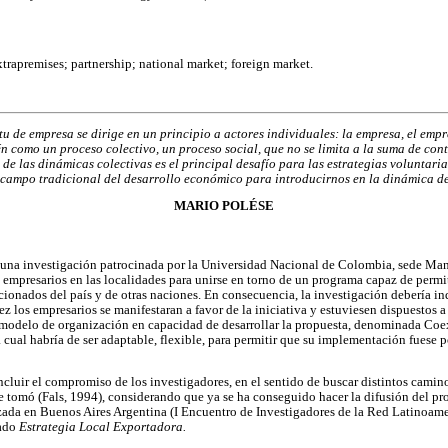
xtrapremises; partnership; national market; foreign market.
u de empresa se dirige en un principio a actores individuales: la empresa, el empr
n como un proceso colectivo, un proceso social, que no se limita a la suma de cont
 de las dinámicas colectivas es el principal desafío para las estrategias voluntaria
campo tradicional del desarrollo económico para introducirnos en la dinámica de
MARIO POLÉSE
e una investigación patrocinada por la Universidad Nacional de Colombia, sede Mani
s empresarios en las localidades para unirse en torno de un programa capaz de permi
ionados del país y de otras naciones. En consecuencia, la investigación debería i
ez los empresarios se manifestaran a favor de la iniciativa y estuviesen dispuestos 
un modelo de organización en capacidad de desarrollar la propuesta, denominada Co
 cual habría de ser adaptable, flexible, para permitir que su implementación fuese p
luir el compromiso de los investigadores, en el sentido de buscar distintos camino
 se tomó (Fals, 1994), considerando que ya se ha conseguido hacer la difusión del
izada en Buenos Aires Argentina (I Encuentro de Investigadores de la Red Latinoa
lado
Estrategia Local Exportadora.