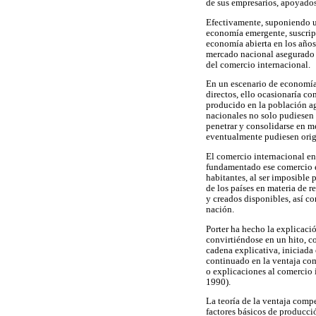
de sus empresarios, apoyados
Efectivamente, suponiendo un
economía emergente, suscript
economía abierta en los años
mercado nacional asegurado p
del comercio internacional.
En un escenario de economía 
directos, ello ocasionaría co
producido en la población agra
nacionales no solo pudiesen 
penetrar y consolidarse en me
eventualmente pudiesen orig
El comercio internacional en
fundamentado ese comercio en
habitantes, al ser imposible 
de los países en materia de r
y creados disponibles, así c
nación.
Porter ha hecho la explicació
convirtiéndose en un hito, co
cadena explicativa, iniciada
continuado en la ventaja com
o explicaciones al comercio i
1990).
La teoría de la ventaja comp
factores básicos de producció