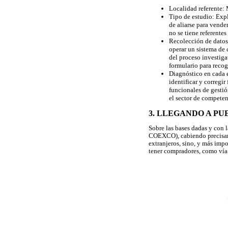
Localidad referente: 
Tipo de estudio: Expl
de aliarse para vende
no se tiene referente
Recolección de datos:
operar un sistema de 
del proceso investiga
formulario para recog
Diagnóstico en cada 
identificar y corregi
funcionales de gestió
el sector de competen
3. LLEGANDO A PU
Sobre las bases dadas y con l
COEXCO), cabiendo precisar 
extranjeros, sino, y más impo
tener compradores, como vía