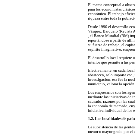
El marco conceptual a observa
para los economistas clásico
económico. El trabajo eficie
riqueza entre toda la poblaci
Desde 1990 el desarrollo eco
Vásquez Barquero (Revista As
, el Banco Mundial (BM) impu
reportándose a partir de allí
su fuerza de trabajo, el capit
espíritu imaginativo, empren
El desarrollo local requiere 
interior que permite a las pe
Efectivamente, en cada local
abastecen, solo importa eso, 
investigación, esa fue la noc
municipio, valorar la opción 
Los empresarios son los agent
mediante las iniciativas de i
causado, razones por las cua
la economía de mercado, cuya
iniciativa individual de los 
1.2. Las localidades de paí
La subsistencia de las gente
menor o mayor grado por el c