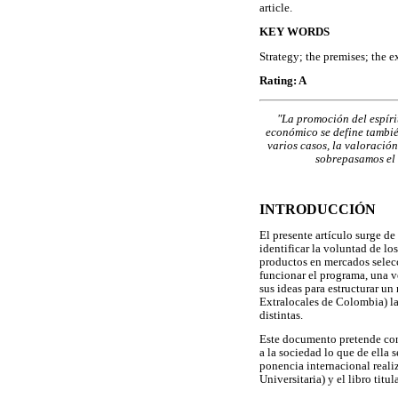
article.
KEY WORDS
Strategy; the premises; the e
Rating: A
"La promoción del espírit
económico se define tambié
varios casos, la valoración
sobrepasamos el 
INTRODUCCIÓN
El presente artículo surge d
identificar la voluntad de lo
productos en mercados selecc
funcionar el programa, una v
sus ideas para estructurar 
Extralocales de Colombia) la
distintas.
Este documento pretende conc
a la sociedad lo que de ella
ponencia internacional real
Universitaria) y el libro titu