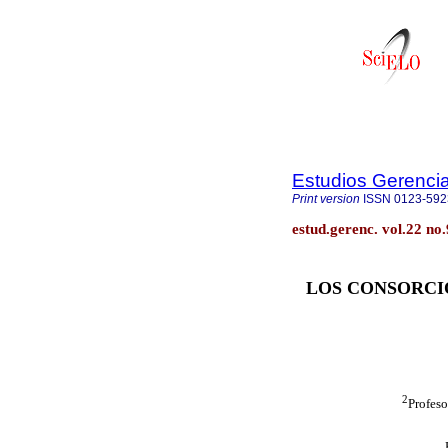
Estudios Gerenci
Print version
ISSN
0123-592
estud.gerenc. vol.22 no
LOS CONSORCI
2
Profeso