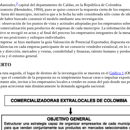
3
Manizales,
capital del departamento de Caldas, en la República de Colombia.
oratorio (Hernández, 1994), pues se quiso conocer la respuesta cierta de los empresa
r fuera del municipio, iniciativa que a la fecha ha sido considerada sólo como de i
s de haber buscado construir el modelo mediante una investigación.
 observación de los puntos de vista y actitudes adoptadas por los empresarios sob
comercialización para productos de empresas de cada municipio. La información de 
tivo se recogió en actas y al final del proceso los empresarios integrantes de la mes
er sus posiciones y enfoques individuales.
empresa: se hizo mediante la guía Valoración de Potencial Exportador, dispuesta en
r falencias en cada empresa participante de un consorcio vendedor extralocal, en lo c
n y dirección, mercadeo y ventas, contabilidad y finanzas, talento humano y produ
cia y el entorno general.
ERTO
a ruta seguida, el lugar de destino de la investigación se muestra en el
Gráfico 1
(Ob
que el cometido de la propuesta no es simplemente buscar crear o impulsar exporta
rtante aún, invitar a los empresarios locales a vender en zonas del país donde sus 
 para acrecentar más dinámicamente la demanda agregada nacional.