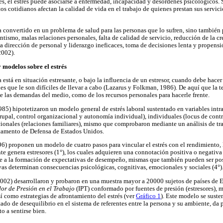
es, el estrés puede asociarse a enfermedad, incapacidad y desórdenes psicológicos. 
tos cotidianos afectan la calidad de vida en el trabajo de quienes prestan sus servi
ha convertido en un problema de salud para las personas que lo sufren, sino también 
ismo, malas relaciones personales, falta de calidad de servicio, reducción de la cr
 dirección de personal y liderazgo ineficaces, toma de decisiones lenta y propensión
2002).
y modelos sobre el estrés
está en situación estresante, o bajo la influencia de un estresor, cuando debe hacer
 que le son difíciles de llevar a cabo (Lazarus y Folkman, 1986). De aquí que la te
de las demandas del medio, como de los recursos personales para hacerle frente.
985) hipotetizaron un modelo general de estrés laboral sustentado en variables intr
grupal, control organizacional y autonomía individual), individuales (locus de contr
cionales (relaciones familiares), mismo que comprobaron mediante un análisis de tr
tamento de Defensa de Estados Unidos.
96) proponen un modelo de cuatro pasos para vincular el estrés con el rendimiento, l
 genera estresores (1°), los cuales adquieren una connotación positiva o negativa 
e a la formación de expectativas de desempeño, mismas que también pueden ser posi
vas determinan consecuencias psicológicas, cognitivas, emocionales y sociales (4°)
002) desarrollaron y probaron en una muestra mayor a 20000 sujetos de países de 
or de Presión en el Trabajo
(IPT) conformado por fuentes de presión (estresores), m
í como estrategias de afrontamiento del estrés (ver
Gráfico 1
). Este modelo se susten
tado de desequilibrio en el sistema de referentes entre la persona y su ambiente, da
o a sentirse bien.