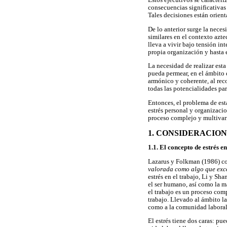
Estos ejecutivos se caracteri
consecuencias significativas
Tales decisiones están orien
De lo anterior surge la nece
similares en el contexto azte
lleva a vivir bajo tensión in
propia organización y hasta 
La necesidad de realizar esta
pueda permear, en el ámbito 
armónico y coherente, al re
todas las potencialidades pa
Entonces, el problema de esta
estrés personal y organizacio
proceso complejo y multivaria
1. CONSIDERACIO
1.1. El concepto de estrés en
Lazarus y Folkman (1986) c
valorada como algo que exce
estrés en el trabajo, Li y Sh
el ser humano, así como la ma
el trabajo es un proceso com
trabajo. Llevado al ámbito lab
como a la comunidad laboral,
El estrés tiene dos caras: pu