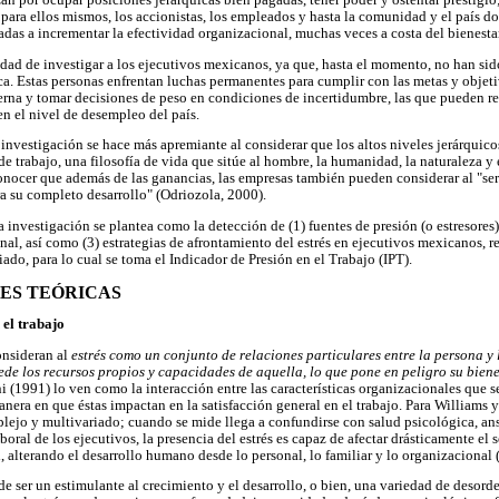
zan por ocupar posiciones jerárquicas bien pagadas, tener poder y ostentar prestigio
 para ellos mismos, los accionistas, los empleados y hasta la comunidad y el país d
tadas a incrementar la efectividad organizacional, muchas veces a costa del bienest
sidad de investigar a los ejecutivos mexicanos, ya que, hasta el momento, no han si
ca. Estas personas enfrentan luchas permanentes para cumplir con las metas y objeti
terna y tomar decisiones de peso en condiciones de incertidumbre, las que pueden re
en el nivel de desempleo del país.
 investigación se hace más apremiante al considerar que los altos niveles jerárquico
de trabajo, una filosofía de vida que sitúe al hombre, la humanidad, la naturaleza 
conocer que además de las ganancias, las empresas también pueden considerar al "
ra su completo desarrollo" (Odriozola, 2000).
 investigación se plantea como la detección de (1) fuentes de presión (o estresores)
nal, así como (3) estrategias de afrontamiento del estrés en ejecutivos mexicanos, 
do, para lo cual se toma el Indicador de Presión en el Trabajo (IPT).
NES TEÓRICAS
 el trabajo
onsideran al
estrés como un conjunto de relaciones particulares entre la persona y 
de los recursos propios y capacidades de aquella, lo que pone en peligro su bien
ani (1991) lo ven como la interacción entre las características organizacionales que
nera en que éstas impactan en la satisfacción general en el trabajo. Para Williams y
plejo y multivariado; cuando se mide llega a confundirse con salud psicológica, ans
oral de los ejecutivos, la presencia del estrés es capaz de afectar drásticamente el se
 alterando el desarrollo humano desde lo personal, lo familiar y lo organizacional 
ede ser un estimulante al crecimiento y el desarrollo, o bien, una variedad de desor