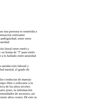
que una persona es sometida a
situación estresante
a ambigüedad, entre otros
ianidad.
ón lineal entre estrés y
 en forma de "J" para estrés
r a lo hallado entre ansiedad
a satisfacción laboral y
lud mental, el grado de
, las conductas de manejo
empo libre o enfocarse a la
iva de los altos niveles
ario justo, la información
ortunidades de ascensos, así
sente altos costos. De esto se