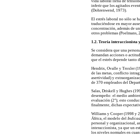
vida laboral llena de tension
inferir que los agitados even
(Dohrenwend, 1973).
El estrés laboral no sólo se 
traduciéndose en mayor ausent
concentración, además de una
otros problemas (Poelmans, 
1.2. Teoría interaccionista 
Se considera que una persona 
demandan acciones o actitudes
que el estrés depende tanto 
Hendrix, Ovalle y Troxler (1
de las metas, conflicto intra
asertividad) y extraorganiza
de 370 empleados del Depar
Salas, Driskell y Hughes (19
desempeño: el medio ambiente
evaluación (2°); esto conduc
finalmente, dichas expectati
Williams y Cooper (1998 y 2
África, el modelo del
Indicad
personal y organizacional, as
interaccionista, ya que un es
los niveles normales en cuant