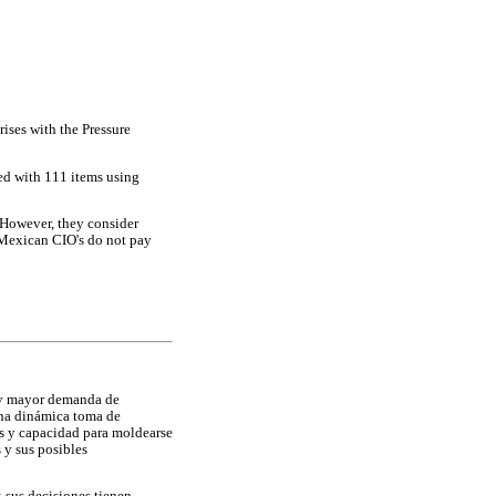
rises with the Pressure
ted with 111 items using
 However, they consider
t Mexican CIO's do not pay
 y mayor demanda de
 una dinámica toma de
os y capacidad para moldearse
 y sus posibles