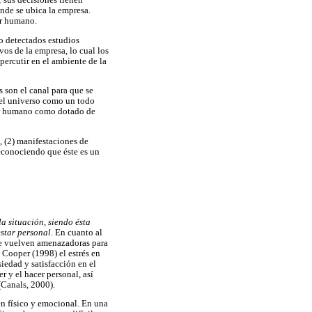
; sus decisiones tienen
onde se ubica la empresa.
ar humano.
do detectados estudios
vos de la empresa, lo cual los
percutir en el ambiente de la
s son el canal para que se
y el universo como un todo
ser humano como dotado de
, (2) manifestaciones de
reconociendo que éste es un
la situación, siendo ésta
estar personal
. En cuanto al
 se vuelven amenazadoras para
 Cooper (1998) el estrés en
iedad y satisfacción en el
r y el hacer personal, así
(Canals, 2000).
den físico y emocional. En una