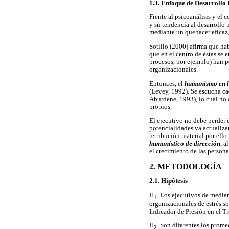
1.3. Enfoque de Desarroll
Frente al psicoanálisis y el 
y su tendencia al desarrollo
mediante un quehacer eficaz, 
Sotillo (2000) afirma que ha
que en el centro de éstas se 
procesos, por ejemplo) han pe
organizacionales.
Entonces, el
humanismo en l
(Levey, 1992). Se escucha ca
Aburdene, 1993), lo cual no 
propios.
El ejecutivo no debe perder d
potencialidades va actualizan
retribución material por ello
humanístico de dirección
, a
el crecimiento de las person
2. METODOLOGÍA
2.1. Hipótesis
H
. Los ejecutivos de media
1
organizacionales de estrés s
Indicador de Presión en el Tr
H
. Son diferentes los prome
2