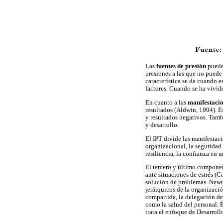
Las
fuentes de presión
pueden
presiones a las que no puede
característica se da cuando e
factores. Cuando se ha vivido
En cuanto a las
manifestacio
resultados (Aldwin, 1994). Es
y resultados negativos. Tambi
y desarrollo.
El IPT divide las manifestaci
organizacional, la seguridad
resiliencia, la confianza en 
El tercero y último componen
ante situaciones de estrés (C
solución de problemas. Newton
jerárquicos de la organizació
compartida, la delegación de 
como la salud del personal. É
trata el enfoque de Desarro