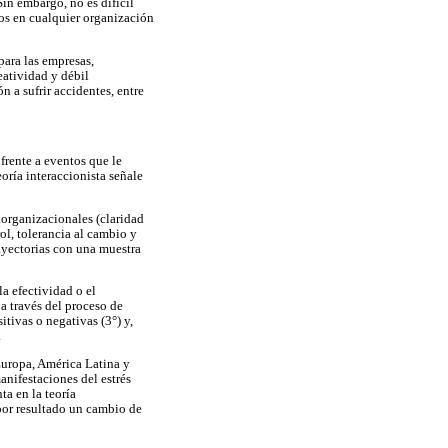
Sin embargo, no es difícil
cios en cualquier organización
para las empresas,
eatividad y débil
 a sufrir accidentes, entre
 frente a eventos que le
oría interaccionista señale
aorganizacionales (claridad
ol, tolerancia al cambio y
ayectorias con una muestra
a efectividad o el
a través del proceso de
tivas o negativas (3°) y,
.
Europa, América Latina y
anifestaciones del estrés
ta en la teoría
 por resultado un cambio de