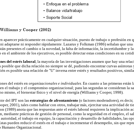
 aparecer prácticamente en cualquier situación, puesto de trabajo o profesión en 
 ni adaptarse ni responder rápidamente. Lazarus y Folkman (1986) señalan que una 
stán presentes el cambio o la novedad, la falta de información, la incertidumbre y l
 en el ambiente de los ejecutivos, es posible detectar estas condiciones en su cotid
nes del estrés laboral
, la mayoría de las investigaciones asumen que hay una relaci
 posible que dicha relación no siempre se dé, pudiendo encontrar curvas asíntotas y
én es posible una relación de "U" inversa entre estrés y resultados positivos, simila
ones del estrés en
organizacionales e individuales
. En cuanto a las primeras están l
 en el trabajo y el compromiso organizacional; para las segundas se consideran la sa
uno mismo, el bienestar físico y el nivel de energía (Williams y Cooper, 1998).
te del IPT son las
estrategias de afrontamiento
(o factores moderadores), es decir
ooper, 2001), tales como hablar con otros, trabajar más, ejercitar una actividad de ti
 (1989) anota que las respuestas ante el estrés laboral requieren la implicación act
n, mediante prácticas de gestión de personal, como la seguridad en el empleo, el sal
autoridad, el trabajo en equipo, la capacitación y desarrollo de habilidades, las op
stas pueden reducir el estrés en el trabajo e incrementar el desempeño, sin que repre
llo Humano Organizacional.