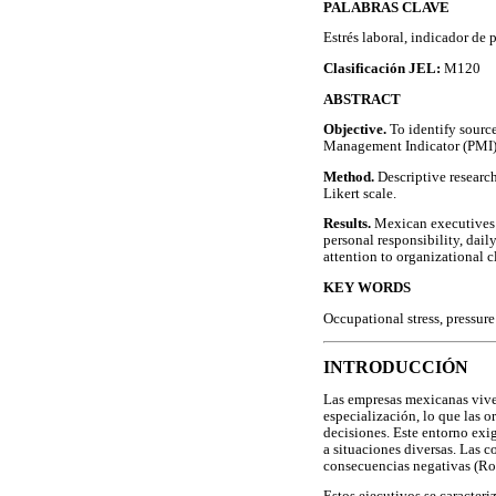
PALABRAS CLAVE
Estrés laboral, indicador de
Clasificación JEL:
M120
ABSTRACT
Objective.
To identify source
Management Indicator (PMI)
Method.
Descriptive research
Likert scale.
Results.
Mexican executives w
personal responsibility, dai
attention to organizational c
KEY WORDS
Occupational stress, pressu
INTRODUCCIÓN
Las empresas mexicanas vive
especialización, lo que las 
decisiones. Este entorno exi
a situaciones diversas. Las c
consecuencias negativas (Ro