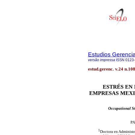
Estudios Gerenci
versão impressa
ISSN
0123
estud.gerenc. v.24 n.108
ESTRÉS EN
EMPRESAS MEXI
Occupational St
P
1
Doctora en Administr