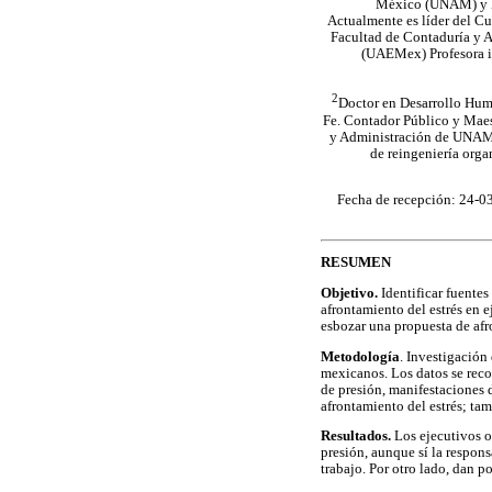
México (UNAM) y Li
Actualmente es líder del C
Facultad de Contaduría y 
(UAEMex) Profesora in
2
Doctor en Desarrollo Hum
Fe. Contador Público y Maes
y Administración de UNAM.
de reingeniería orga
Fecha de recepción: 24-0
RESUMEN
Objetivo.
Identificar fuentes
afrontamiento del estrés en 
esbozar una propuesta de af
Metodología
. Investigación
mexicanos. Los datos se reco
de presión, manifestaciones 
afrontamiento del estrés; tam
Resultados.
Los ejecutivos ob
presión, aunque sí la respons
trabajo. Por otro lado, dan p