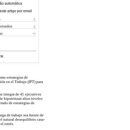
ão automática
este artigo por email
s
cionados
ar
nk
como estrategias de
ión en el Trabajo (IPT) para
se integra de 41 ejecutivos
e hipotetizan altos niveles
rado de estrategias de
rga de trabajo sea fuente de
el natural desequilibrio casa-
el estrés.