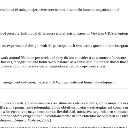
 presión en el trabajo, ejecutivos mexicanos, desarrollo humano organizacional.
s of pressure, individual differences and effects of stress in Mexican CIO's of enterp
.
, no experimental design, with 41 participants. It was used a questionnaire integra
ork around 53 hours per week and they do not consider it as a source of pressure.
ly hassles, recognition and home/work balance as a cause of it. Evidence shows tha
limate and do not receive social support as a help to cope work stress.
re management indicator, mexican CIO's, organizational human development.
n una época de grandes cambios con ritmos de vida acelerados, gran competencia
orilla a una permanente reformulación de objetivos, metas y estrategias, así como a
ge a los ejecutivos mayor autonomía, flexibilidad, iniciativa, seguridad en sí mism
ontrariedades y exigencias que cotidianamente deben enfrentar los someten al estrés
dríguez, Roque y Molerio, 2002).