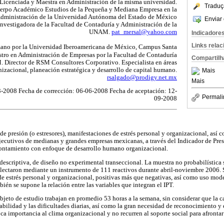
cenciada y Maestra en Administración de la misma universidad.
Traduç
uerpo Académico Estudios de la Pequeña y Mediana Empresa en la
Administración de la Universidad Autónoma del Estado de México
Enviar 
vestigadora de la Facultad de Contaduría y Administración de la
UNAM.
pat_mersal@yahoo.com
Indicadore
Links rela
ano por la Universidad Iberoamericana de México, Campus Santa
tro en Administración de Empresas por la Facultad de Contaduría
Compartilh
 Director de RSM Consultores Corporativo. Especialista en áreas
nizacional, planeación estratégica y desarrollo de capital humano.
Mais
rsalgado@prodigy.net.mx
Mais
3-2008 Fecha de corrección: 06-06-2008 Fecha de aceptación: 12-
Permali
09-2008
 de presión (o estresores), manifestaciones de estrés personal y organizacional, así 
ejecutivos de medianas y grandes empresas mexicanas, a través del Indicador de Pres
rontamiento con enfoque de desarrollo humano organizacional.
 descriptiva, de diseño no experimental transeccional. La muestra no probabilística 
lectaron mediante un instrumento de 111 reactivos durante abril-noviembre 2006. S
de estrés personal y organizacional, positivas más que negativas, así como uso mode
bién se supone la relación entre las variables que integran el IPT.
jeto de estudio trabajan en promedio 53 horas a la semana, sin considerar que la ca
abilidad y las dificultades diarias, así como la gran necesidad de reconocimiento y 
oca importancia al clima organizacional y no recurren al soporte social para afrontar 