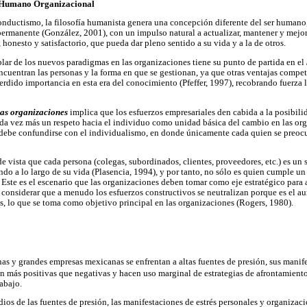
o Humano Organizacional
conductismo, la filosofía humanista genera una concepción diferente del ser humano,
 permanente (González, 2001), con un impulso natural a actualizar, mantener y mejor
honesto y satisfactorio, que pueda dar pleno sentido a su vida y a la de otros.
blar de los nuevos paradigmas en las organizaciones tiene su punto de partida en el
encuentran las personas y la forma en que se gestionan, ya que otras ventajas compet
rdido importancia en esta era del conocimiento (Pfeffer, 1997), recobrando fuerza l
as organizaciones
implica que los esfuerzos empresariales den cabida a la posibili
da vez más un respeto hacia el individuo como unidad básica del cambio en las org
debe confundirse con el individualismo, en donde únicamente cada quien se preocu
e vista que cada persona (colegas, subordinados, clientes, proveedores, etc.) es un 
do a lo largo de su vida (Plasencia, 1994), y por tanto, no sólo es quien cumple un
. Este es el escenario que las organizaciones deben tomar como eje estratégico para 
l considerar que a menudo los esfuerzos constructivos se neutralizan porque es el a
as, lo que se toma como objetivo principal en las organizaciones (Rogers, 1980).
nas y grandes empresas mexicanas se enfrentan a altas fuentes de presión, sus manif
on más positivas que negativas y hacen uso marginal de estrategias de afrontamiento 
abajo.
dios de las fuentes de presión, las manifestaciones de estrés personales y organizaci