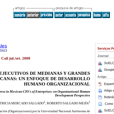
ales
Serviços P
-5923
Journal
 Cali jul./set. 2008
SciELO
Google
 EJECUTIVOS DE MEDIANAS Y GRANDES
Artigo
CANAS: UN ENFOQUE DE DESARROLLO
HUMANO ORGANIZACIONAL
Espanh
Artigo
ress in Mexican CIO's of Enterprises: on Organizational Human
Development Perspective
Referên
1
2
ATRICIA MERCADO SALGADO
, ROBERTO SALGADO MEJÍA
Como c
SciELO
ación (Organizaciones) por la Universidad Nacional Autónoma de