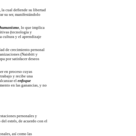
 la cual defiende su libertad
ar su ser, manifestándolo
humanismo
, lo que implica
itivas (tecnología y
a cultura y el aprendizaje
dad de crecimiento personal
anizaciones (Naisbitt y
pa por satisfacer deseos
ser en proceso cuyas
 trabajo y recibe una
alcanzar el
enfoque
umento en las ganancias, y no
estaciones personales y
del estrés, de acuerdo con el
onales, así como las