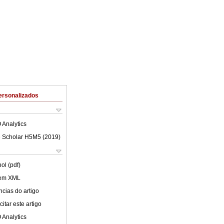
ersonalizados
 Analytics
 Scholar H5M5 (
2019
)
ol (pdf)
 em XML
cias do artigo
itar este artigo
 Analytics