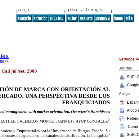
ales
Serviços P
-5923
Journal
 Cali jul./set. 2008
SciELO
Google
TIÓN DE MARCA CON ORIENTACIÓN AL
Artigo
RCADO. UNA PERSPECTIVA DESDE LOS
FRANQUICIADOS
Espanh
Artigo
nd management with market orientation. Overview's franchisees
Referên
1
2
 ESTHER CALDERÓN MONGE
, JANNETT AYUP GONZÁLEZ
Como c
ómicas y Empresariales por la Universidad de Burgos, España. Su
SciELO
Los costes de agencia en los canales de distribución: la franquicia"