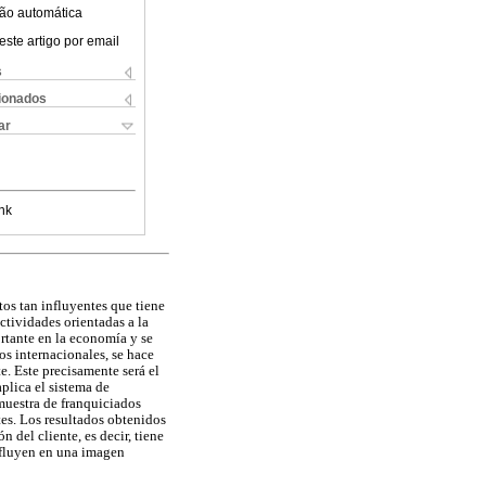
ão automática
este artigo por email
s
cionados
ar
nk
tos tan influyentes que tiene
actividades orientadas a la
ortante en la economía y se
s internacionales, se hace
e. Este precisamente será el
aplica el sistema de
 muestra de franquiciados
es. Los resultados obtenidos
 del cliente, es decir, tiene
influyen en una imagen