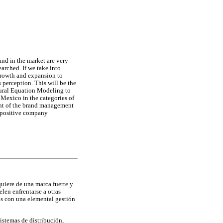
and in the market are very
earched. If we take into
 growth and expansion to
 perception. This will be the
ctural Equation Modeling to
 Mexico in the categories of
nent of the brand management
's positive company
quiere de una marca fuerte y
elen enfrentarse a otras
os con una elemental gestión
istemas de distribución,