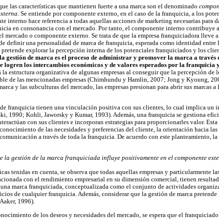
ue las características que mantienen fuerte a una marca son el denominado
compone
externa
. Se entiende por componente externo, en el caso de la franquicia, a los pote
nte interno hace referencia a todas aquellas acciones de marketing necesarias para 
icia en consonancia con el mercado. Por tanto, el componente interno contribuye a 
 el mercado o componente externo. Se trata de que la empresa franquiciadora lleve 
 de definir una personalidad de marca de franquicia, esperada como identidad entre 
 pretende explorar la percepción interna de los potenciales franquiciados y los clie
la gestión de marca es el proceso de administrar y promover la marca a través d
e logren los intercambios económicos y de valores esperados por la franquicia 
 la estructura organizativa de algunas empresas al conseguir que la percepción de 
enible de las mencionadas empresas (Chimhundu y Hamlin, 2007; Jong y Kyoung, 200
 marca y las subculturas del mercado, las empresas presionan para abrir sus marcas 
de franquicia tienen una vinculación positiva con sus clientes, lo cual implica un 
ki, 1990; Kohli, Jaworsky y Kumar, 1993). Además, una franquicia se gestiona efic
teractúan con sus clientes e incorporan estrategias para proporcionarles valor. Esta 
conocimiento de las necesidades y preferencias del cliente, la orientación hacia las 
 comunicación a través de toda la franquicia. De acuerdo con este planteamiento, la
e la gestión de la marca franquiciada influye positivamente en el componente exte
icas tenidas en cuenta, se observa que todas aquellas empresas y particularmente la
cionada con el rendimiento empresarial en su dimensión comercial, tienen resultad
e una marca franquiciada, conceptualizada como el conjunto de actividades organiz
ficios de cualquier franquicia. Además, considerar que la gestión de marca pretende
(Aaker, 1996).
ocimiento de los deseos y necesidades del mercado, se espera que el franquiciado 