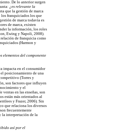
iento. De lo anterior surgen
gunta:
¿es relevante la
nta que la gestión de marca
 los franquiciados los que
 gestión de marca todavía es
tores de marca, existen
der la información, los roles
hon, Ewing y Napoli, 2008).
a relación de franquicia como
franquiciados (Harmon y
los elementos del componente
ica impacta en el consumidor
n el posicionamiento de una
competitivo (Torres y
n, son factores que influyen
onocimiento y el
e ventas en las enseñas, son
dos están más orientados al
rrilees y Frazer, 2006). Sin
co que relaciona los diversos
 son frecuentemente
 la interpretación de la
ibido así por el