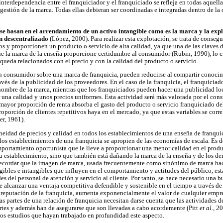
interdependencia entre el franquiciador y el franquiciado se refleja en todas aquell
gestión de la marca. Todas ellas debieran ser coordinadas e integradas dentro de la 
se basan en el arrendamiento de un activo intangible como es la marca y la exp
ón descentralizado
(López, 2000). Para realizar esta explotación, se trata de conseg
 y proporcionen un producto o servicio de alta calidad, ya que una de las claves d
ue la marca de la enseña proporcione certidumbre al consumidor (Rubin, 1990), lo cu
queda relacionados con el precio y con la calidad del producto o servicio.
 consumidor sobre una marca de franquicia, pueden reducirse al compartir conocim
vés de la publicidad de los proveedores. En el caso de la franquicia, el franquiciad
nombre de la marca, mientras que los franquiciados pueden hacer una publicidad loc
r una calidad y unos precios uniformes. Esta actividad será más valorada por el co
ayor proporción de renta absorba el gasto del producto o servicio franquiciado del 
porción de clientes repetitivos haya en el mercado, ya que estas variables se cor
er, 1961).
idad de precios y calidad en todos los establecimientos de una enseña de franquici
los establecimientos de una franquicia se apropien de las economías de escala. Es d
portamiento oportunista que le lleve a proporcionar una menor calidad en el produ
su establecimiento, sino que también está dañando la marca de la enseña y de los d
recordar que la imagen de marca, usada frecuentemente como sinónimo de marca hace
ngibles e intangibles que influyen en el comportamiento y actitudes del público, est
udes del personal de atención y servicio al cliente. Por tanto, se hace necesario una 
e alcanzar una ventaja competitiva defendible y sostenible en el tiempo a través de
a reputación de la franquicia, aumenta exponencialmente el valor de cualquier empr
s partes de una relación de franquicia necesitan darse cuenta que las actividades d
tes y además han de asegurarse que son llevadas a cabo acordemente (Pitt
et al.
, 2
os estudios que hayan trabajado en profundidad este aspecto.