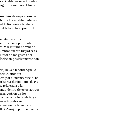
as actividades relacionadas
organización con el fin de
lotación de un proceso de
uir que los establecimientos
el éxito comercial de la
al le beneficia porque le
iento entre los
or ofrece una publicidad
al y seguir las normas del
nsumidor cuanto mayor sea el
total de los gastos del
relacionan positivamente con
a, lleva a recordar que la
ecir, cuando un
cto por el mismo precio, no
emás establecimientos de esa
 referencia a la
ando dentro de estos activos
buena gestión de los
 la marca de franquicia, ya
esa e impulsa su
e gestión de la marca son
003). Aunque pudiera parecer