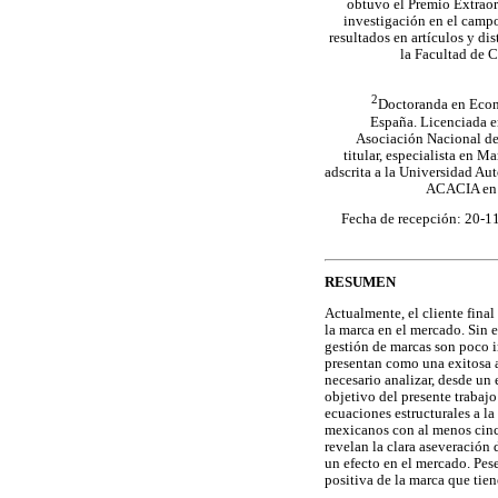
obtuvo el Premio Extraor
investigación en el campo
resultados en artículos y di
la Facultad de 
2
Doctoranda en Econ
España. Licenciada e
Asociación Nacional de
titular, especialista en 
adscrita a la Universidad A
ACACIA en
Fecha de recepción: 20-1
RESUMEN
Actualmente, el cliente final
la marca en el mercado. Sin e
gestión de marcas son poco i
presentan como una exitosa a
necesario analizar, desde un 
objetivo del presente trabajo
ecuaciones estructurales a l
mexicanos con al menos cinco
revelan la clara aseveración 
un efecto en el mercado. Pes
positiva de la marca que tie