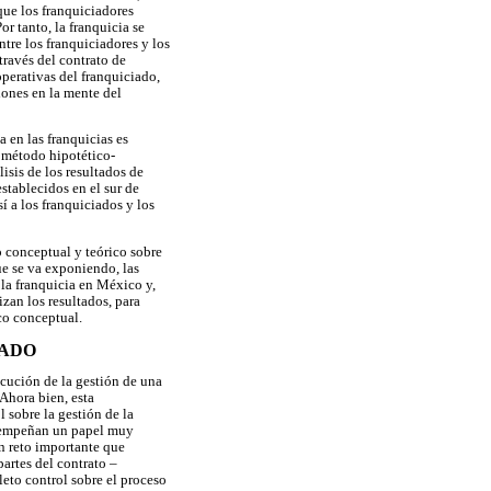
que los franquiciadores
r tanto, la franquicia se
ntre los franquiciadores y los
través del contrato de
operativas del franquiciado,
iones en la mente del
 en las franquicias es
l método hipotético-
lisis de los resultados de
stablecidos en el sur de
í a los franquiciados y los
o conceptual y teórico sobre
ue se va exponiendo, las
e la franquicia en México y,
izan los resultados, para
rco conceptual.
CADO
cución de la gestión de una
Ahora bien, esta
 sobre la gestión de la
desempeñan un papel muy
n reto importante que
partes del contrato –
eto control sobre el proceso