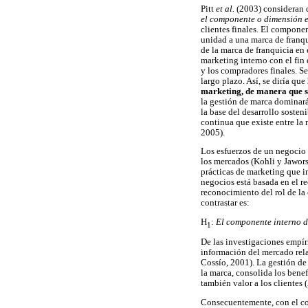
Pitt
et al.
(2003) consideran q
el componente o dimensión 
clientes finales. El compone
unidad a una marca de franqu
de la marca de franquicia en
marketing interno con el fin
y los compradores finales. Se
largo plazo. Así, se diría que
marketing, de manera que s
la gestión de marca dominará
la base del desarrollo sost
continua que existe entre la
2005).
Los esfuerzos de un negocio 
los mercados (Kohli y Jawors
prácticas de marketing que in
negocios está basada en el re
reconocimiento del rol de la
contrastar es:
H
:
El componente interno d
1
De las investigaciones empír
información del mercado rela
Cossío, 2001). La gestión d
la marca, consolida los bene
también valor a los clientes 
Consecuentemente, con el con