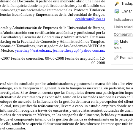
dinario de Doctorado. A partir de este momento abrió una línea de
Traduç
 de la franquicia donde ha publicado artículos y ha difundido sus
stintos congresos nacionales e internacionales. Profesora Titular en
Enviar 
Ciencias Económicas y Empresariales de la Universidad de Burgos.
ecalderon@ubu.es
Indicadore
Links rela
omía y Administración de Empresas de la Universidad de Burgos,
n Administración con certificación académica y profesional por la
Compartilh
 Facultades y Escuelas de Contaduría y Administración. Profesora
Marketing en la Facultad de Comercio y Administración de Tampico,
Mais
utónoma de Tamaulipas, investigadora de las Academias ANFECA y
Mais
 México.
yanethay@uat.edu.mx
,
jeannettheayup@yahoo.com.mx
Permali
1-2007 Fecha de corrección: 09-06-2008 Fecha de aceptación: 12-
09-2008
 está siendo estudiado por los administradores y gestores de marca debido a los efec
mbargo, en la franquicia en general, y en la franquicia mexicana, en particular, las 
nvestigadas. Si se tiene en cuenta que las franquicias tienen una participación imp
lternativa de crecimiento y expansión, tanto en los mercados nacionales como en lo
enfoque de mercado, la influencia de la gestión de marca en la percepción del client
 el cual, tras justificarlo teóricamente, llevará a cabo un estudio empírico donde se 
a información recogida a través de encuestas y entrevistas semiestructuradas de una
 años de presencia en México, en las categorías de alimentos, bebidas y restaurant
de que el componente interno de la gestión de marca es determinante en la percepción
e a ello, también se aprecia el desconocimiento de los esfuerzos internos que más 
ne el consumidor.