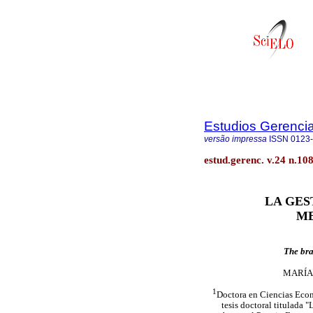
Estudios Gerenci
versão impressa
ISSN
0123
estud.gerenc. v.24 n.108
LA GES
ME
The bra
MARÍA
1
Doctora en Ciencias Econ
tesis doctoral titulada "