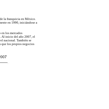
 de la franquicia en México.
mente en 1990, iniciándose a
o en los mercados
 Al inicio del año 2007, el
vel nacional. También se
a que los propios negocios