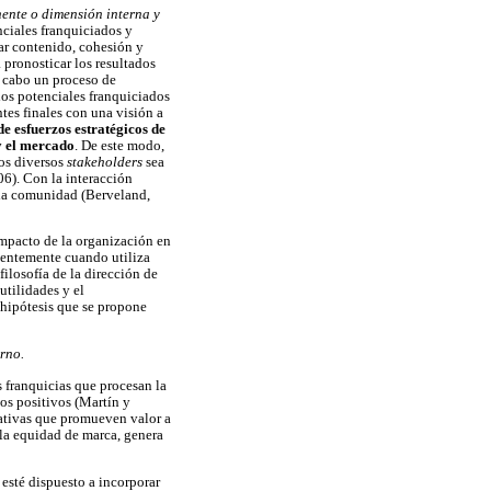
nte o dimensión interna y
nciales franquiciados y
dar contenido, cohesión y
pronosticar los resultados
a cabo un proceso de
los potenciales franquiciados
ntes finales con una visión a
e esfuerzos estratégicos de
y el mercado
. De este modo,
los diversos
stakeholders
sea
6). Con la interacción
a la comunidad (Berveland,
impacto de la organización en
ientemente cuando utiliza
filosofía de la dirección de
utilidades y el
 hipótesis que se propone
rno.
s franquicias que procesan la
os positivos (Martín y
ativas que promueven valor a
 la equidad de marca, genera
esté dispuesto a incorporar