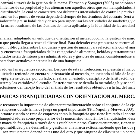
canzará a través de la gestión de la marca. Ehrmann y Spragner (2005) mencionan 
ientos de su propiedad y los alternan con aquellos otros que son franquiciados. Po
distribución, la cual se caracteriza por diferentes intensidades de control ejercido e
ntrol en los puntos de venta dependerá siempre de los términos del contrato. Será a 
iador reflejará su habilidad y deseo para supervisar las actividades de marketing y 
la marca resultante de las técnicas de marca aplicadas y la identidad de las asociac
 analizar, adaptando un enfoque de orientación al mercado, cómo la gestión de marca
 que pueda llegar a tener el cliente final. Para defender esta propuesta se recurre a
isión bibliográfica sobre franquicias y gestión de marca, para relacionarla con el aná
 y encuestas a franquiciados de las categorías de alimentos, bebidas y restaurantes e
ltados serán de interés para administradores y gestores de marca, considerándose as
operadores actuales o potenciales de una franquicia.
rado en las siguientes secciones. Después de esta introducción, se presenta el marc
nquiciadas teniendo en cuenta su orientación al mercado, enunciando al hilo de lo q
r epígrafe se dedica, por un lado, a realizar un estudio descriptivo de la situación d
uestra y las variables del estudio. Posteriormente se detalla la metodología y se anal
clusiones del trabajo fruto del análisis de los resultados obtenidos a la luz del ma
E MARCAS FRANQUICIADAS CON ORIENTACIÓN AL MER
 reconocer la importancia de obtener retroalimentación sobre el conjunto de la eje
s empresas donde la marca juega un papel importante (Pitt, Napoli y Merwe, 2003). 
rtante cuando se trata de empresas como la franquicia que tiene limitado el control
s franquiciadores como propietarios de la marca, sino también los franquiciados, 
la marca de franquicia a través de sus establecimientos. Consecuentemente, tienen u
sponsabilidad para desarrollar y gestionar una marca exitosa, sabiendo que las dos 
– son mutuamente dependientes uno del otro y que ninguna de ellas tiene un compl