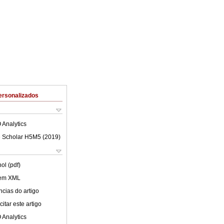
ersonalizados
 Analytics
 Scholar H5M5 (
2019
)
ol (pdf)
 em XML
cias do artigo
itar este artigo
 Analytics