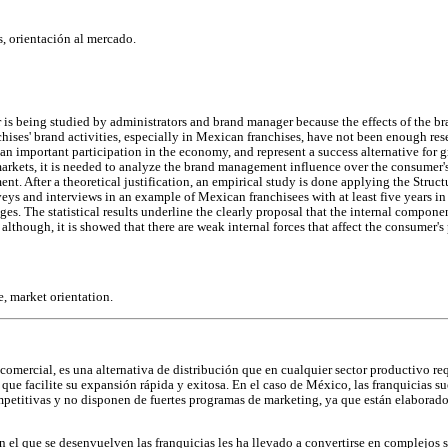
s, orientación al mercado.
 is being studied by administrators and brand manager because the effects of the br
chises' brand activities, especially in Mexican franchises, have not been enough res
 an important participation in the economy, and represent a success alternative for
arkets, it is needed to analyze the brand management influence over the consumer's
nt. After a theoretical justification, an empirical study is done applying the Stru
eys and interviews in an example of Mexican franchisees with at least five years in
ges. The statistical results underline the clearly proposal that the internal compo
 although, it is showed that there are weak internal forces that affect the consumer
, market orientation.
comercial, es una alternativa de distribución que en cualquier sector productivo re
 que facilite su expansión rápida y exitosa. En el caso de México, las franquicias su
petitivas y no disponen de fuertes programas de marketing, ya que están elaborad
n el que se desenvuelven las franquicias les ha llevado a convertirse en complejos s