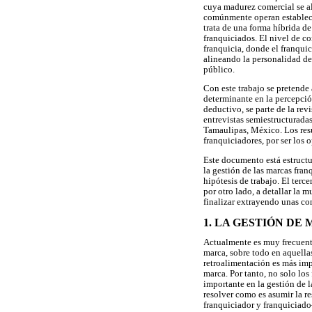
cuya madurez comercial se al
comúnmente operan establecim
trata de una forma híbrida de 
franquiciados. El nivel de co
franquicia, donde el franquic
alineando la personalidad de 
público.
Con este trabajo se pretende
determinante en la percepción
deductivo, se parte de la rev
entrevistas semiestructuradas
Tamaulipas, México. Los resu
franquiciadores, por ser los 
Este documento está estructu
la gestión de las marcas fra
hipótesis de trabajo. El terce
por otro lado, a detallar la m
finalizar extrayendo unas con
1. LA GESTIÓN D
Actualmente es muy frecuente
marca, sobre todo en aquella
retroalimentación es más impo
marca. Por tanto, no solo lo
importante en la gestión de 
resolver como es asumir la re
franquiciador y franquiciado