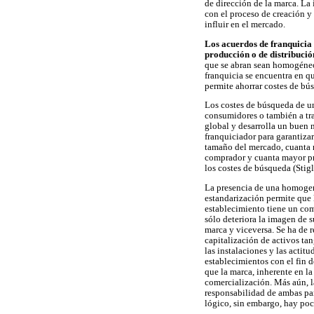
de dirección de la marca. La 
con el proceso de creación y 
influir en el mercado.
Los acuerdos de franquicia 
producción o de distribuci
que se abran sean homogéneos
franquicia se encuentra en q
permite ahorrar costes de bús
Los costes de búsqueda de un
consumidores o también a tra
global y desarrolla un buen 
franquiciador para garantiza
tamaño del mercado, cuanta m
comprador y cuanta mayor pro
los costes de búsqueda (Stigl
La presencia de una homogene
estandarización permite que 
establecimiento tiene un com
sólo deteriora la imagen de 
marca y viceversa. Se ha de 
capitalización de activos ta
las instalaciones y las actit
establecimientos con el fin d
que la marca, inherente en l
comercialización. Más aún, la
responsabilidad de ambas par
lógico, sin embargo, hay poc