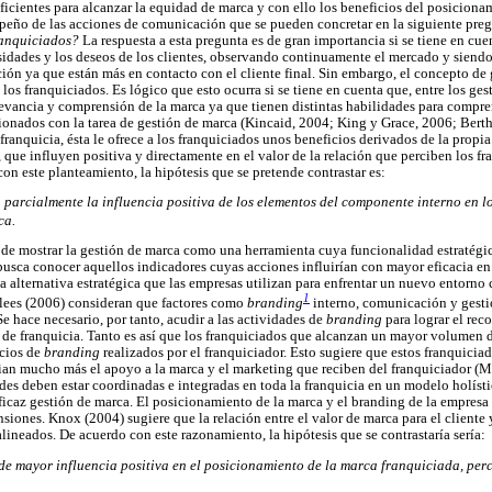
icientes para alcanzar la equidad de marca y con ello los beneficios del posicionam
peño de las acciones de comunicación que se pueden concretar en la siguiente pre
ranquiciados?
La respuesta a esta pregunta es de gran importancia si se tiene en cue
cesidades y los deseos de los clientes, observando continuamente el mercado y siendo
ión ya que están más en contacto con el cliente final. Sin embargo, el concepto de
 los franquiciados. Es lógico que esto ocurra si se tiene en cuenta que, entre los ges
elevancia y comprensión de la marca ya que tienen distintas habilidades para compren
cionados con la tarea de gestión de marca (Kincaid, 2004; King y Grace, 2006; Bert
 franquicia, ésta le ofrece a los franquiciados unos beneficios derivados de la propi
, que influyen positiva y directamente en el valor de la relación que perciben los 
con este planteamiento, la hipótesis que se pretende contrastar es:
 parcialmente la influencia positiva de los elementos del componente interno en 
ca.
 de mostrar la gestión de marca como una herramienta cuya funcionalidad estratég
 busca conocer aquellos indicadores cuyas acciones influirían con mayor eficacia e
 alternativa estratégica que las empresas utilizan para enfrentar un nuevo entorno 
1
ees (2006) consideran que factores como
branding
interno, comunicación y gestió
 Se hace necesario, por tanto, acudir a las actividades de
branding
para lograr el rec
de franquicia. Tanto es así que los franquiciados que alcanzan un mayor volumen d
icios de
branding
realizados por el franquiciador. Esto sugiere que estos franquicia
cian mucho más el apoyo a la marca y el marketing que reciben del franquiciador (Me
des deben estar coordinadas e integradas en toda la franquicia en un modelo holísti
icaz gestión de marca. El posicionamiento de la marca y el branding de la empresa
ones. Knox (2004) sugiere que la relación entre el valor de marca para el cliente y
lineados. De acuerdo con este razonamiento, la hipótesis que se contrastaría sería:
 de mayor influencia positiva en el posicionamiento de la marca franquiciada, perc