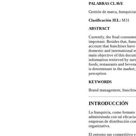
PALABRAS CLAVE
Gestión de marca, franquicia
Clasificación JEL:
M31
ABSTRACT
Currently, the final consumer
important. Besides that, fran
account that franchises have
domestic and international m
main objective of this docume
information retrieved by surv
foods, restaurants and bevera
is determinant in the market;
perception.
KEYWORDS
Brand management, franchise
INTRODUCCIÓN
La franquicia, como formato 
administrada con tal eficacia
empresas de distribución com
organizativa.
El entorno tan competitivo e