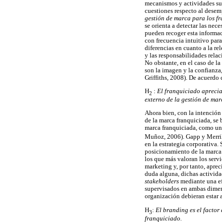
mecanismos y actividades suf
cuestiones respecto al desem
gestión de marca para los f
se orienta a detectar las ne
pueden recoger esta informac
con frecuencia intuitivo para
diferencias en cuanto a la r
y las responsabilidades rela
No obstante, en el caso de la
son la imagen y la confianza
Griffiths, 2008). De acuerdo 
H
:
El franquiciado aprecia
2
externo de la gestión de mar
Ahora bien, con la intención
de la marca franquiciada, se
marca franquiciada, como una
Muñoz, 2006). Gapp y Merril
en la estrategia corporativa.
posicionamiento de la marca 
los que más valoran los serv
marketing y, por tanto, apre
duda alguna, dichas activida
stakeholders
mediante una ef
supervisados en ambas dimensi
organización debieran estar a
H
:
El branding es el factor
3
franquiciado.