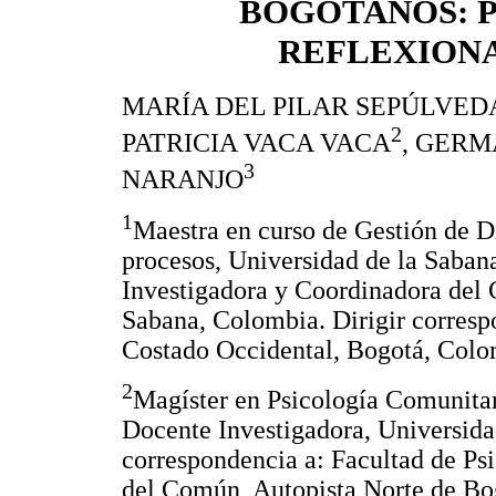
BOGOTANOS: 
REFLEXION
MARÍA DEL PILAR SEPÚLVE
2
PATRICIA VACA VACA
, GERM
3
NARANJO
1
Maestra en curso de Gestión de D
procesos, Universidad de la Saban
Investigadora y Coordinadora del
Sabana, Colombia. Dirigir corresp
Costado Occidental, Bogotá, Col
2
Magíster en Psicología Comunitar
Docente Investigadora, Universida
correspondencia a: Facultad de Ps
del Común, Autopista Norte de Bo