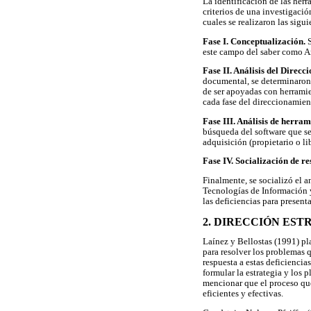
La identificación de las her
criterios de una investigació
cuales se realizaron las sigu
Fase I. Conceptualización.
S
este campo del saber como An
Fase II. Análisis del Direcc
documental, se determinaron 
de ser apoyadas con herramie
cada fase del direccionamient
Fase III. Análisis de herram
búsqueda del software que se
adquisición (propietario o li
Fase IV. Socialización de re
Finalmente, se socializó el 
Tecnologías de Información y
las deficiencias para present
2. DIRECCIÓN ES
Laínez y Bellostas (1991) pl
para resolver los problemas 
respuesta a estas deficienci
formular la estrategia y los 
mencionar que el proceso que
eficientes y efectivas.