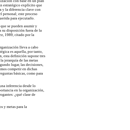
nización con base en un plan
an estratégico explícito que
 y la diferencia clave con
el personal; este proceso
uerida para ejecutarlo.
s que se pueden asumir y
 su disposición fuera de la
ez, 1989, citado por la
organización lleva a cabo
égica es aquella, por tanto,
, esta definición supone tres
 la jerarquía de las metas
egundo lugar, las decisiones,
amos competir en dichas
preguntas básicas, como para
una inferencia desde lo
ortancia en la organización,
rogantes: ¿qué clase de
os y metas para la