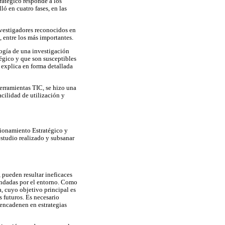
ratégico responde a los
ló en cuatro fases, en las
nvestigadores reconocidos en
 entre los más importantes.
ogía de una investigación
tégico y que son susceptibles
 explica en forma detallada
herramientas TIC, se hizo una
cilidad de utilización y
ccionamiento Estratégico y
estudio realizado y subsanar
 pueden resultar ineficaces
indadas por el entorno. Como
, cuyo objetivo principal es
s futuros. Es necesario
sencadenen en estrategias