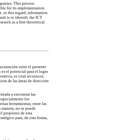
mpanies. This process
ible for its implementation.
; in this regard, information
lt is to identify the ICT
earch as a first theoretical
ucturación entre el presente
 es el potencial para el logro
rativa, es vital reconocer,
era de las áreas de dirección
entada a encontrar las
 especialmente los
rsas herramientas, entre las
ta manera, no se puede
el propósito de esta
ratégico para, de esta forma,