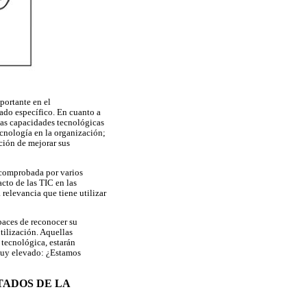
portante en el
ado específico. En cuanto a
 Las capacidades tecnológicas
tecnología en la organización;
nción de mejorar sus
s comprobada por varios
cto de las TIC en las
relevancia que tiene utilizar
paces de reconocer su
tilización. Aquellas
tecnológica, estarán
 muy elevado: ¿Estamos
TADOS DE LA