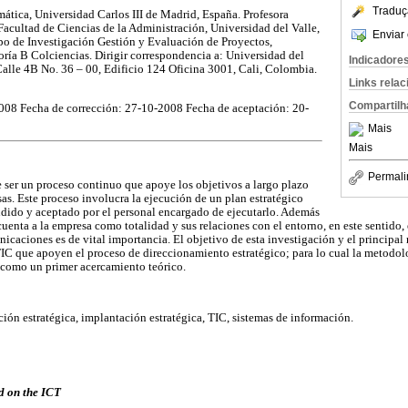
Traduç
mática, Universidad Carlos III de Madrid, España. Profesora
cultad de Ciencias de la Administración, Universidad del Valle,
Enviar 
 de Investigación Gestión y Evaluación de Proyectos,
oría B Colciencias. Dirigir correspondencia a: Universidad del
Indicadore
alle 4B No. 36 – 00, Edificio 124 Oficina 3001, Cali, Colombia.
Links rela
Compartilh
008 Fecha de corrección: 27-10-2008 Fecha de aceptación: 20-
Mais
Mais
Permali
e ser un proceso continuo que apoye los objetivos a largo plazo
as. Este proceso involucra la ejecución de un plan estratégico
dido y aceptado por el personal encargado de ejecutarlo. Además
 cuenta a la empresa como totalidad y sus relaciones con el entorno, en este sentido,
icaciones es de vital importancia. El objetivo de esta investigación y el principal
TIC que apoyen el proceso de direccionamiento estratégico; para lo cual la metodolo
 como un primer acercamiento teórico.
ción estratégica, implantación estratégica, TIC, sistemas de información.
ed on the ICT