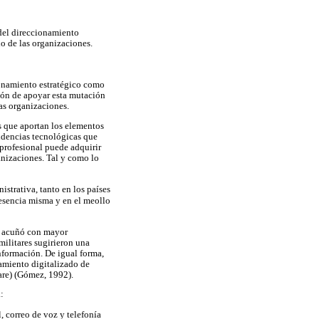
 del direccionamiento
lo de las organizaciones.
cionamiento estratégico como
ión de apoyar esta mutación
las organizaciones.
s que aportan los elementos
endencias tecnológicas que
 profesional puede adquirir
anizaciones. Tal y como lo
strativa, tanto en los países
 esencia misma y en el meollo
se acuñó con mayor
ilitares sugirieron una
información. De igual forma,
amiento digitalizado de
are) (Gómez, 1992).
:
, correo de voz y telefonía