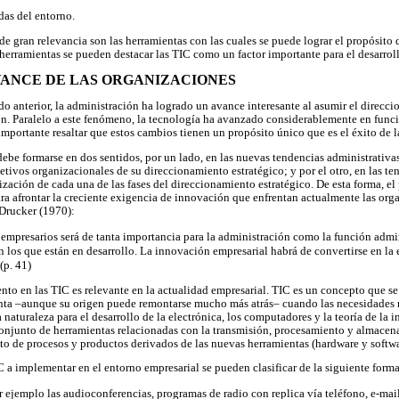
das del entorno.
de gran relevancia son las herramientas con las cuales se puede lograr el propósito
 herramientas se pueden destacar las TIC como un factor importante para el desarrol
 AVANCE DE LAS ORGANIZACIONES
do anterior, la administración ha logrado un avance interesante al asumir el direc
n. Paralelo a este fenómeno, la tecnología ha avanzado considerablemente en func
 importante resaltar que estos cambios tienen un propósito único que es el éxito de 
debe formarse en dos sentidos, por un lado, en las nuevas tendencias administrativa
jetivos organizacionales de su direccionamiento estratégico; y por el otro, en las t
zación de cada una de las fases del direccionamiento estratégico. De esta forma, el
ra afrontar la creciente exigencia de innovación que enfrentan actualmente las org
 Drucker (1970):
empresarios será de tanta importancia para la administración como la función admini
 los que están en desarrollo. La innovación empresarial habrá de convertirse en la
(p. 41)
ento en las TIC es relevante en la actualidad empresarial. TIC es un concepto que 
enta –aunque su origen puede remontarse mucho más atrás– cuando las necesidades m
a naturaleza para el desarrollo de la electrónica, los computadores y la teoría de la 
conjunto de herramientas relacionadas con la transmisión, procesamiento y almacen
o de procesos y productos derivados de las nuevas herramientas (hardware y softw
 implementar en el entorno empresarial se pueden clasificar de la siguiente forma
 ejemplo las audioconferencias, programas de radio con replica vía teléfono, e-mail