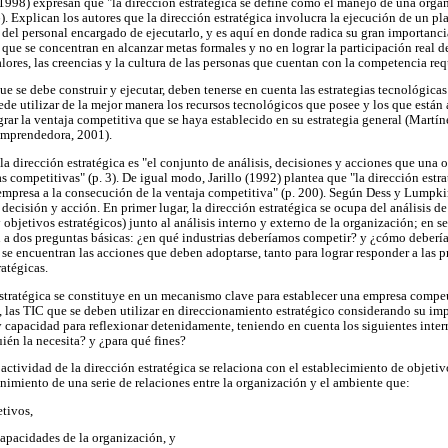
(1998) expresan que "la dirección estratégica se define como el manejo de una orga
6). Explican los autores que la dirección estratégica involucra la ejecución de un pl
el personal encargado de ejecutarlo, y es aquí en donde radica su gran importancia
 que se concentran en alcanzar metas formales y no en lograr la participación real d
lores, las creencias y la cultura de las personas que cuentan con la competencia req
ue se debe construir y ejecutar, deben tenerse en cuenta las estrategias tecnológica
e utilizar de la mejor manera los recursos tecnológicos que posee y los que están a
rar la ventaja competitiva que se haya establecido en su estrategia general (Martín
mprendedora, 2001).
a dirección estratégica es "el conjunto de análisis, decisiones y acciones que una 
s competitivas" (p. 3). De igual modo, Jarillo (1992) plantea que "la dirección estrat
 empresa a la consecución de la ventaja competitiva" (p. 200). Según Dess y Lumpkin
 decisión y acción. En primer lugar, la dirección estratégica se ocupa del análisis de
y objetivos estratégicos) junto al análisis interno y externo de la organización; en s
n a dos preguntas básicas: ¿en qué industrias deberíamos competir? y ¿cómo deberí
r, se encuentran las acciones que deben adoptarse, tanto para lograr responder a las 
ratégicas.
estratégica se constituye en un mecanismo clave para establecer una empresa compe
 las TIC que se deben utilizar en direccionamiento estratégico considerando su imp
 capacidad para reflexionar detenidamente, teniendo en cuenta los siguientes inter
ién la necesita? y ¿para qué fines?
actividad de la dirección estratégica se relaciona con el establecimiento de objetiv
nimiento de una serie de relaciones entre la organización y el ambiente que:
etivos,
capacidades de la organización, y