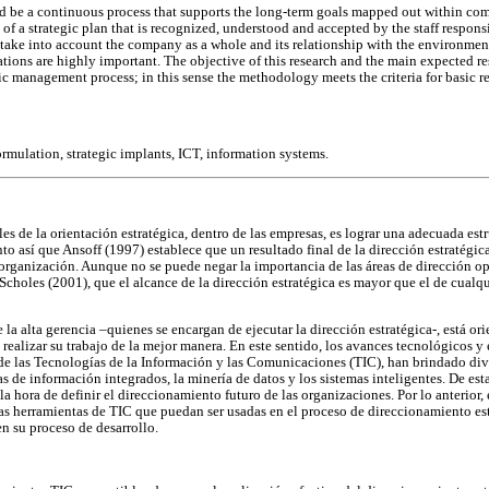
ld be a continuous process that supports the long-term goals mapped out within co
f a strategic plan that is recognized, understood and accepted by the staff respons
 take into account the company as a whole and its relationship with the environment
ons are highly important. The objective of this research and the main expected resu
gic management process; in this sense the methodology meets the criteria for basic res
formulation, strategic implants, ICT, information systems.
es de la orientación estratégica, dentro de las empresas, es lograr una adecuada estr
nto así que Ansoff (1997) establece que un resultado final de la dirección estratégica
 organización. Aunque no se puede negar la importancia de las áreas de dirección ope
choles (2001), que el alcance de la dirección estratégica es mayor que el de cualqui
la alta gerencia –quienes se encargan de ejecutar la dirección estratégica-, está ori
realizar su trabajo de la mejor manera. En este sentido, los avances tecnológicos y
de las Tecnologías de la Información y las Comunicaciones (TIC), han brindado dive
s de información integrados, la minería de datos y los sistemas inteligentes. De es
a hora de definir el direccionamiento futuro de las organizaciones. Por lo anterior, 
las herramientas de TIC que puedan ser usadas en el proceso de direccionamiento est
n su proceso de desarrollo.