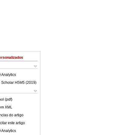
ersonalizados
 Analytics
 Scholar H5M5 (
2019
)
ol (pdf)
 em XML
cias do artigo
itar este artigo
 Analytics