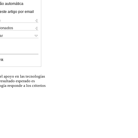
ão automática
este artigo por email
s
cionados
ar
nk
 el apoyo en las tecnologías
 resultado esperado es
gía responde a los criterios