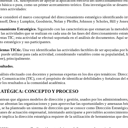
ramientas TIC susceptibles de apoyar la aplicación efectiva del direccionamiento est
n básica o pura, como un primer acercamiento teórico. Esta investigación se desarrol
ientes actividades:
e consideró el marco conceptual del direccionamiento estratégico identificando i
soff, Dess y Lumpkin, Goodstein, Nolan y Pfeiffer, Johnson y Scholes, Hill y Jones,
ionamiento Estratégico.
Siguiendo con las características que enmarcan la metodol
las actividades que se realizan en cada una de las fases del direccionamiento estra
ntas TIC; esta actividad se efectuó soportada en el análisis de documentos. Aquí se
o estratégico y sus participantes.
ientas TICtic.
Una vez identificadas las actividades factibles de ser apoyadas por 
 puede utilizar para cada actividad, considerando variables como su popularidad, fa
bre), principalmente.
sultados.
análisis efectuado con docentes y personas expertas en los dos ejes temáticos: Dire
 Comunicación (TIC), con el propósito de identificar debilidades y fortalezas del 
ar los resultados a la comunidad académica.
TRATÉGICA: CONCEPTO Y PROCESO
antean que algunos modelos de dirección y gestión, usados por los administradores,
que afrontan las organizaciones y para aprovechar las oportunidades y amenazas br
as, se ha planteado un sistema de dirección que se conoce como Dirección Estratégica
planes de actuación empresarial, intentando anticiparse a previsibles acontecimiento
 implica la dirección estratégica requiere de la utilización de herramientas que de