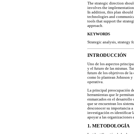
The strategic direction shou
involves the implementation o
In addition, this plan should
technologies and communicati
tools that support the strate
approach.
KEYWORDS
Strategic analysis, strategy 
INTRODUCCIÓN
Uno de los aspectos principal
y el futuro de las mismas. Ta
futuro de los objetivos de la
como lo plantean Johnson y S
operativa.
La principal preocupación de 
herramientas que le permitan 
enmarcados en el desarrollo 
que se encuentran los sistema
desconocer su importancia a l
investigación es identificar 
apoyar a las organizaciones e
1. METODOLOGÍA