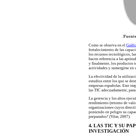
Como se observa en el
Gráfi
fortalecimiento de las capac
los recursos tecnológicos, l
hacen referencia a las aptitu
y finalmente, los productos t
actividades y sumergirse en 
La efectividad de la utilizac
estudios entre los que se de
empresas españolas. Este impa
las TIC adecuadamente, para 
La gerencia y los altos ejec
rendimiento (retorno de valor
organizaciones cuyos directi
poniendo en peligro su capac
preparados? (Vilar, 2007).
4. LAS TIC Y SU 
INVESTIGACIÓN