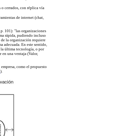
 o cerrados, con réplica vía
amientas de internet (chat,
 p. 101): "las organizaciones
rma rápida, pudiendo incluso
s de la organización requiere
ma adecuada. En este sentido,
la última tecnología, o por
e en una ventaja (Valor,
na empresa, como el propuesto
1
).