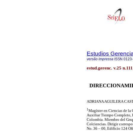
Estudios Gerenci
versão impressa
ISSN
0123
estud.gerenc. v.25 n.111
DIRECCIONAMI
ADRIANA AGUILERA CAS
1
Magíster en Ciencias de la 
Auxiliar Tiempo Completo, Fa
Colombia. Miembro del Grup
Colciencias. Dirigir corresp
No. 36 – 00, Edificio 124 Of