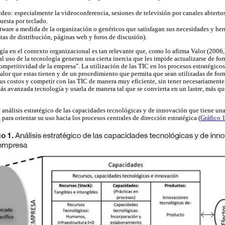
deo: especialmente la videoconferencia, sesiones de televisión por canales abiertos
puesta por teclado.
tware a medida de la organización o genéricos que satisfagan sus necesidades y herr
stas de distribución, páginas web y foros de discusión).
gía en el contexto organizacional es tan relevante que, como lo afirma Valor (2006,
l uso de la tecnología generan una cierta inercia que les impide actualizarse de fo
competitividad de la empresa". La utilización de las TIC en los procesos estratégico
alor que estas tienen y de un procedimiento que permita que sean utilizadas de for
s costos y competir con las TIC de manera muy eficiente, sin tener necesariamente 
más avanzada tecnología y usarla de manera tal que se convierta en un lastre, más qu
un análisis estratégico de las capacidades tecnológicas y de innovación que tiene u
para orientar su uso hacia los procesos centrales de dirección estratégica (
Gráfico 