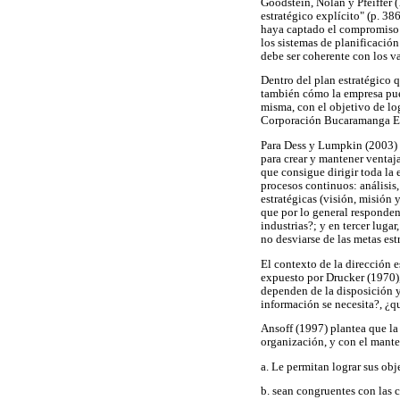
Goodstein, Nolan y Pfeiffer 
estratégico explícito" (p. 38
haya captado el compromiso d
los sistemas de planificación
debe ser coherente con los va
Dentro del plan estratégico q
también cómo la empresa pued
misma, con el objetivo de log
Corporación Bucaramanga E
Para Dess y Lumpkin (2003) l
para crear y mantener ventaja
que consigue dirigir toda la
procesos continuos: análisis,
estratégicas (visión, misión 
que por lo general responde
industrias?; y en tercer luga
no desviarse de las metas est
El contexto de la dirección 
expuesto por Drucker (1970),
dependen de la disposición y
información se necesita?, ¿qu
Ansoff (1997) plantea que la 
organización, y con el mante
a. Le permitan lograr sus obj
b. sean congruentes con las 