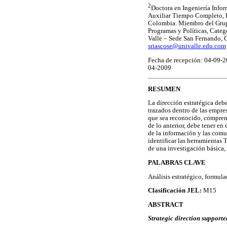
2
Doctora en Ingeniería Infor
Auxiliar Tiempo Completo, Fa
Colombia. Miembro del Grupo
Programas y Políticas, Categ
Valle – Sede San Fernando, C
sriascose@univalle.edu.com
Fecha de recepción: 04-09-2
04-2009
RESUMEN
La dirección estratégica deb
trazados dentro de las empres
que sea reconocido, compren
de lo anterior, debe tener en
de la información y las comun
identificar las herramientas 
de una investigación básica,
PALABRAS CLAVE
Análisis estratégico, formula
Clasificación JEL:
M15
ABSTRACT
Strategic direction support