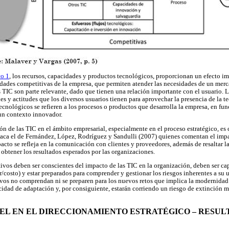
co 1
, los recursos, capacidades y productos tecnológicos, proporcionan un efecto im
idades competitivas de la empresa, que permiten atender las necesidades de un merc
as TIC son parte relevante, dado que tienen una relación importante con el usuario.
des y actitudes que los diversos usuarios tienen para aprovechar la presencia de la 
ecnológicos se refieren a los procesos o productos que desarrolla la empresa, en fu
un contexto innovador.
ión de las TIC en el ámbito empresarial, especialmente en el proceso estratégico, e
staca el de Fernández, López, Rodríguez y Sandulli (2007) quienes comentan el impa
cto se refleja en la comunicación con clientes y proveedores, además de resaltar la 
obtener los resultados esperados por las organizaciones.
utivos deben ser conscientes del impacto de las TIC en la organización, deben ser ca
/costo) y estar preparados para comprender y gestionar los riesgos inherentes a su u
vos no comprendan ni se preparen para los nuevos retos que implica la modernidad 
idad de adaptación y, por consiguiente, estarán corriendo un riesgo de extinción
PAPEL EN EL DIRECCIONAMIENTO ESTRATÉGICO – RESUL