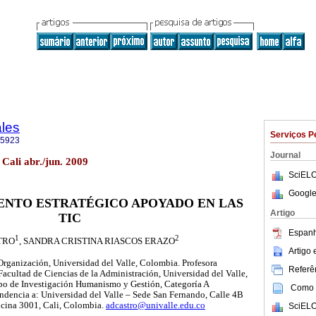
ales
Serviços P
-5923
Journal
 Cali abr./jun. 2009
SciELO
Google
ENTO ESTRATÉGICO APOYADO EN LAS
Artigo
TIC
Espanh
1
2
TRO
, SANDRA CRISTINA RIASCOS ERAZO
Artigo
Organización, Universidad del Valle, Colombia. Profesora
Referên
cultad de Ciencias de la Administración, Universidad del Valle,
o de Investigación Humanismo y Gestión, Categoría A
Como c
ondencia a: Universidad del Valle – Sede San Fernando, Calle 4B
icina 3001, Cali, Colombia.
adcastro@univalle.edu.co
SciELO