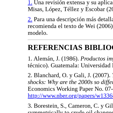
1.
Una revisión extensa y su aplic
Misas, López, Téllez y Escobar (2
2.
Para una descripción más detall
recomienda el texto de Wei (2006)
modelo.
REFERENCIAS BIBLI
1. Alemán, J. (1986).
Productos im
técnico). Guatemala: Universid
2. Blanchard, O. y Gali, J. (2007).
shocks: Why are the 2000s so diffe
Economics Working Paper No. 07-
http://www.nber.org/papers/w1336
3. Borestein, S., Cameron, C. y Gi
symmetrically to crude oil change