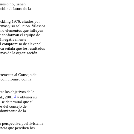
ares o no, tienen
idir el futuro de la
eckling 1976, citados por
emas y su solución. Vilaseca
como elementos que influyen
que conforman el equipo de
stá negativamente
el compromiso de elevar el
eca señala que los resultados
emas de la organización:
ertenecen al Consejo de
al compromiso con la
ar los objetivos de la
1
l., 2001)
y obtener su
e se determinó que sí
os del consejo de
edominante de la
 perspectiva positivista, la
encia que perciben los