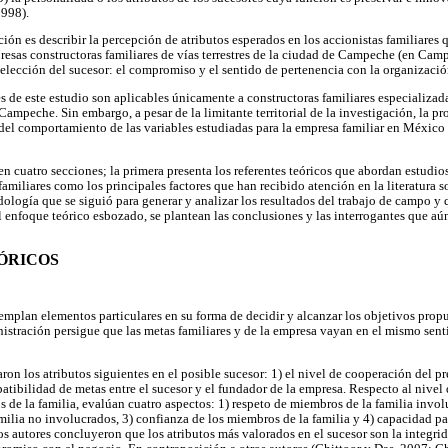
1998).
ción es describir la percepción de atributos esperados en los accionistas familiares 
resas constructoras familiares de vías terrestres de la ciudad de Campeche (en Ca
 selección del sucesor: el compromiso y el sentido de pertenencia con la organizació
 de este estudio son aplicables únicamente a constructoras familiares especializadas
Campeche. Sin embargo, a pesar de la limitante territorial de la investigación, la p
el comportamiento de las variables estudiadas para la empresa familiar en México y
 en cuatro secciones; la primera presenta los referentes teóricos que abordan estudios
afamiliares como los principales factores que han recibido atención en la literatura s
ología que se siguió para generar y analizar los resultados del trabajo de campo y q
 el enfoque teórico esbozado, se plantean las conclusiones y las interrogantes que a
EÓRICOS
emplan elementos particulares en su forma de decidir y alcanzar los objetivos propu
nistración persigue que las metas familiares y de la empresa vayan en el mismo sen
ron los atributos siguientes en el posible sucesor: 1) el nivel de cooperación del pre
atibilidad de metas entre el sucesor y el fundador de la empresa. Respecto al nivel
s de la familia, evalúan cuatro aspectos: 1) respeto de miembros de la familia invo
milia no involucrados, 3) confianza de los miembros de la familia y 4) capacidad par
tos autores concluyeron que los atributos más valorados en el sucesor son la integri