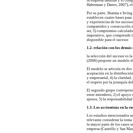
la empresa familiar y el com
Haberman y Danes, 2007), el 
Por su parte, Sharma e Irvin
establecen cuatro bases para
y experiencias de los suceso
compartidos y consecución d
ser, 3) compromiso calculado
imperativo, que comprende l
disponible para el sucesor.
1.2. relación con los demás
la selección del sucesor es l
(2006) propone un modelo de
El modelo se articula en dos 
aceptación en la distribución
y empresarial, 4) la claridad
el respeto por la jerarquía d
El segundo grupo corresponde
entre miembros, 2) el apoyo m
ajenos, 5) la responsabilidad
1.3. Los accionistas en la 
Los estudios mencionados se 
relevante considerar la toma 
la mayor parte de los casos s
empresa (Castrillo y San Mar