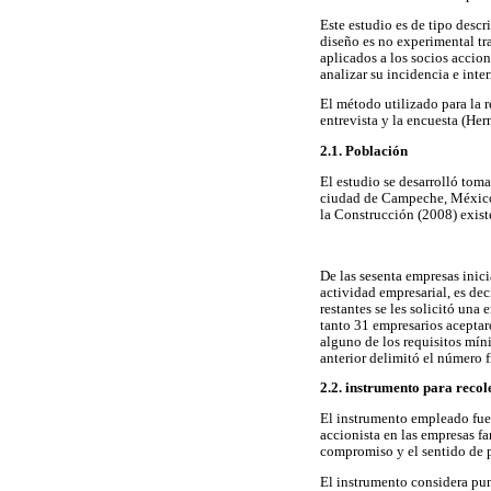
Este estudio es de tipo desc
diseño es no experimental tr
aplicados a los socios accion
analizar su incidencia e inter
El método utilizado para la r
entrevista y la encuesta (He
2.1. Población
El estudio se desarrolló toma
ciudad de Campeche, México.
la Construcción (2008) exist
De las sesenta empresas inic
actividad empresarial, es dec
restantes se les solicitó una
tanto 31 empresarios aceptar
alguno de los requisitos mín
anterior delimitó el número f
2.2. instrumento para recol
El instrumento empleado fue 
accionista en las empresas fa
compromiso y el sentido de p
El instrumento considera punt