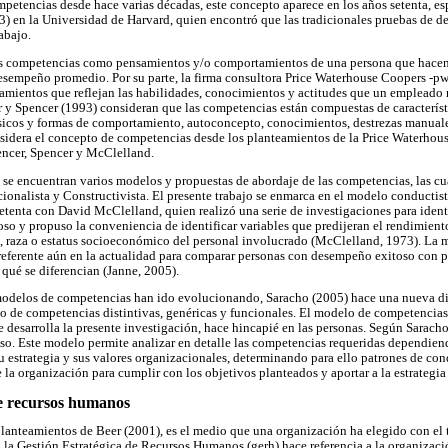
etencias desde hace varias décadas, este concepto aparece en los años setenta, esp
) en la Universidad de Harvard, quien encontró que las tradicionales pruebas de d
rabajo.
as competencias como pensamientos y/o comportamientos de una persona que hace
sempeño promedio. Por su parte, la firma consultora Price Waterhouse Coopers -pw
ientos que reflejan las habilidades, conocimientos y actitudes que un empleado r
 y Spencer (1993) consideran que las competencias están compuestas de característ
sicos y formas de comportamiento, autoconcepto, conocimientos, destrezas manuale
onsidera el concepto de competencias desde los planteamientos de la Price Waterho
encer, Spencer y McClelland.
ra se encuentran varios modelos y propuestas de abordaje de las competencias, las cu
ionalista y Constructivista. El presente trabajo se enmarca en el modelo conductist
tenta con David McClelland, quien realizó una serie de investigaciones para identif
so y propuso la conveniencia de identificar variables que predijeran el rendimient
o, raza o estatus socioeconómico del personal involucrado (McClelland, 1973). La 
referente aún en la actualidad para comparar personas con desempeño exitoso con
qué se diferencian (Janne, 2005).
 modelos de competencias han ido evolucionando, Saracho (2005) hace una nueva di
lo de competencias distintivas, genéricas y funcionales. El modelo de competencias 
e desarrolla la presente investigación, hace hincapié en las personas. Según Sarach
o. Este modelo permite analizar en detalle las competencias requeridas dependiend
u estrategia y sus valores organizacionales, determinando para ello patrones de con
 la organización para cumplir con los objetivos planteados y aportar a la estrategia
de recursos humanos
 planteamientos de Beer (2001), es el medio que una organización ha elegido con el
, la Gestión Estratégica de Recursos Humanos (gerh) hace referencia a la organizaci