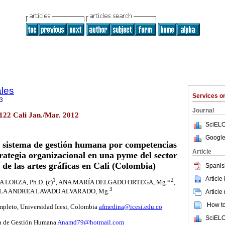
ales
Services 
3
Journal
.122 Cali Jan./Mar. 2012
SciELO
Google
sistema de gestión humana por competencias
Article
trategia organizacional en una pyme del sector
a de las artes gráficas en Cali (Colombia)
Spanis
Article
1
2
LORZA, Ph.D. (c)
, ANA MARÍA DELGADO ORTEGA, Mg.*
,
3
LA ANDREA LAVADO ALVARADO, Mg.
Article
How to 
pleto, Universidad Icesi, Colombia
afmedina@icesi.edu.co
SciELO
a de Gestión Humana
Anamd79@hotmail.com