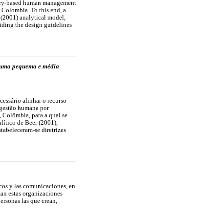
tency-based human management
, Colombia. To this end, a
 (2001) analytical model,
viding the design guidelines
e uma pequema e média
essário alinhar o recurso
 gestão humana por
, Colômbia, para a qual se
lítico de Beer (2001),
stabeleceram-se diretrizes
cos y las comunicaciones, en
man estas organizaciones
ersonas las que crean,