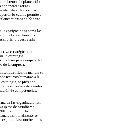
 referencia la planeación
a poder alcanzar los
e identificar las brechas
perior, lo cual le permite a
os planeamientos de Kahane
en investigaciones como las
te con el cumplimiento de
esarrollar procesos más
ectiva estratégica que
e la estrategia
mo una base para compararlas
os de la empresa.
rmite identificar la manera en
esde recursos humanos a la
 estrategia, se pretende
mo la entrevista de eventos
icación de competencias,
mana en las organizaciones,
sujetos de estudio y el
(2001), en donde las
nizacional. Finalmente se
se exponen las conclusiones.