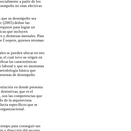
ecialmente a partir de los
esempeño no eran efectivas
n que su desempeño sea
c (2005) define las
equiere para lograr un
icas que incluyen
s y destrezas mentales. Para
use Coopers, quienes retoman
ales se pueden ubicar en tres
a, el cual tuvo su origen en
icar las características
o laboral y que no mostraran
metodología básica que
 personas de desempeño
stinción en donde presenta
distintivas, que es el
o, son las competencias que
o de la arquitectura
ducta específicos que se
 organizacional.
 tiempo para conseguir sus
ón y dirección del recurso