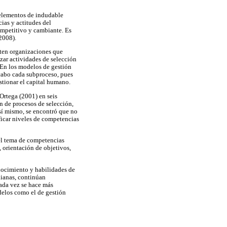
 elementos de indudable
cias y actitudes del
ompetitivo y cambiante. Es
2008).
isten organizaciones que
izar actividades de selección
. En los modelos de gestión
cabo cada subproceso, pues
estionar el capital humano.
Ortega (2001) en seis
n de procesos de selección,
sí mismo, se encontró que no
ficar niveles de competencias
 el tema de competencias
 orientación de objetivos,
nocimiento y habilidades de
dianas, continúan
cada vez se hace más
delos como el de gestión