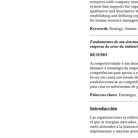
resources with company stra
system that supports the org
qualitative and descriptive 
establishing and defining or
for human resource managem
Keywords.
Strategy; human 
Fundamentos de um sistema 
empresa do setor da indústr
RESUMO
A competitividade é um fator
humano à estratégia da empr
competências para apoiar a e
levou em conta um estudo des
estabeleceram-se as competênc
para criar os subsistemas de
Palavras-chave.
Estratégia;
Introducción
Las organizaciones se enfre
el que se integran mercados,
estén alineados a la planeaci
implementan y mejoran perma