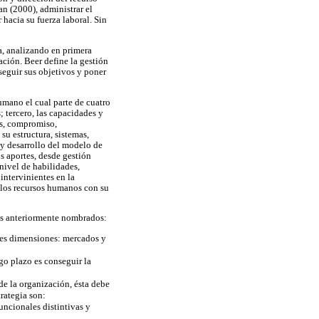
n (2000), administrar el
 hacia su fuerza laboral. Sin
a, analizando en primera
zación. Beer define la gestión
seguir sus objetivos y poner
umano el cual parte de cuatro
; tercero, las capacidades y
as, compromiso,
su estructura, sistemas,
s y desarrollo del modelo de
s aportes, desde gestión
nivel de habilidades,
intervinientes en la
 los recursos humanos con su
es anteriormente nombrados:
entes dimensiones: mercados y
rgo plazo es conseguir la
de la organización, ésta debe
rategia son:
uncionales distintivas y