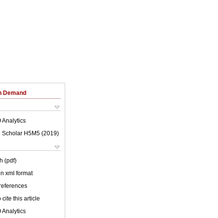
on Demand
 Analytics
 Scholar H5M5 (
2019
)
h (pdf)
 in xml format
 references
cite this article
 Analytics