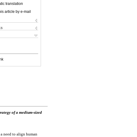
ic translation
is article by e-mail
ks
nk
rategy of a medium-sized
s a need to align human