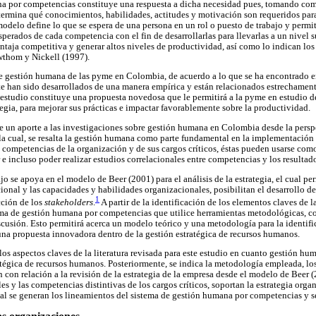
 por competencias constituye una respuesta a dicha necesidad pues, tomando como
etermina qué conocimientos, habilidades, actitudes y motivación son requeridos par
modelo define lo que se espera de una persona en un rol o puesto de trabajo y permit
esperados de cada competencia con el fin de desarrollarlas para llevarlas a un nivel su
ntaja competitiva y generar altos niveles de productividad, así como lo indican l
wthom y Nickell (1997).
 de gestión humana de las pyme en Colombia, de acuerdo a lo que se ha encontrado 
te han sido desarrollados de una manera empírica y están relacionados estrechamen
e estudio constituye una propuesta novedosa que le permitirá a la pyme en estudio d
tegia, para mejorar sus prácticas e impactar favorablemente sobre la productividad.
ye un aporte a las investigaciones sobre gestión humana en Colombia desde la persp
la cual, se resalta la gestión humana como parte fundamental en la implementación d
as competencias de la organización y de sus cargos críticos, éstas pueden usarse co
 e incluso poder realizar estudios correlacionales entre competencias y los resultad
jo se apoya en el modelo de Beer (2001) para el análisis de la estrategia, el cual pe
cional y las capacidades y habilidades organizacionales, posibilitan el desarrollo d
1
acción de los
stakeholders
.
A partir de la identificación de los elementos claves de la
ema de gestión humana por competencias que utilice herramientas metodológicas, co
cusión. Esto permitirá acerca un modelo teórico y una metodología para la identif
na propuesta innovadora dentro de la gestión estratégica de recursos humanos.
os aspectos claves de la literatura revisada para este estudio en cuanto gestión hu
tégica de recursos humanos. Posteriormente, se indica la metodología empleada, los 
n con relación a la revisión de la estrategia de la empresa desde el modelo de Beer 
 y las competencias distintivas de los cargos críticos, soportan la estrategia orga
cual se generan los lineamientos del sistema de gestión humana por competencias y 