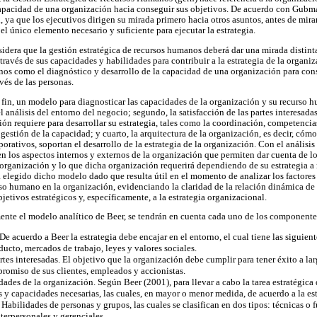
apacidad de una organización hacia conseguir sus objetivos. De acuerdo con Gubma
l, ya que los ejecutivos dirigen su mirada primero hacia otros asuntos, antes de mirar
 el único elemento necesario y suficiente para ejecutar la estrategia.
idera que la gestión estratégica de recursos humanos deberá dar una mirada distint
a través de sus capacidades y habilidades para contribuir a la estrategia de la organi
nos como el diagnóstico y desarrollo de la capacidad de una organización para con
avés de las personas.
 fin, un modelo para diagnosticar las capacidades de la organización y su recurso h
l análisis del entorno del negocio; segundo, la satisfacción de las partes interesadas
ión requiere para desarrollar su estrategia, tales como la coordinación, competenci
estión de la capacidad; y cuarto, la arquitectura de la organización, es decir, cómo 
rporativos, soportan el desarrollo de la estrategia de la organización. Con el análisi
en los aspectos internos y externos de la organización que permiten dar cuenta de lo
a organización y lo que dicha organización requerirá dependiendo de su estrategia a 
a elegido dicho modelo dado que resulta útil en el momento de analizar los factores 
rso humano en la organización, evidenciando la claridad de la relación dinámica de
jetivos estratégicos y, específicamente, a la estrategia organizacional.
mente el modelo analítico de Beer, se tendrán en cuenta cada uno de los component
 De acuerdo a Beer la estrategia debe encajar en el entorno, el cual tiene las sigui
ucto, mercados de trabajo, leyes y valores sociales.
artes interesadas. El objetivo que la organización debe cumplir para tener éxito a la
promiso de sus clientes, empleados y accionistas.
ades de la organización. Según Beer (2001), para llevar a cabo la tarea estratégica 
s y capacidades necesarias, las cuales, en mayor o menor medida, de acuerdo a la est
abilidades de personas y grupos, las cuales se clasifican en dos tipos: técnicas o f
terpersonales y gerenciales.