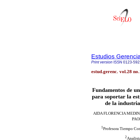
Estudios Gerenci
Print version
ISSN
0123-592
estud.gerenc. vol.28 no
Fundamentos de un 
para soportar la es
de la industri
AIDA FLORENCIA MEDINA 
PAO
1
Profesora Tiempo Com
2
Analist