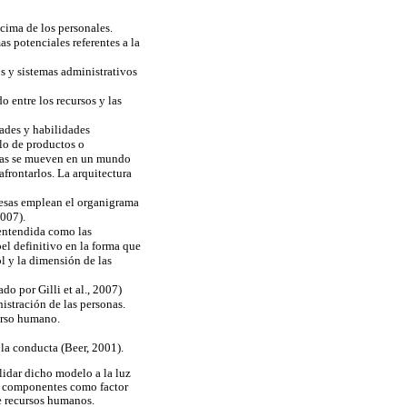
cima de los personales.
 potenciales referentes a la
s y sistemas administrativos
 entre los recursos y las
dades y habilidades
llo de productos o
esas se mueven en un mundo
frontarlos. La arquitectura
presas emplean el organigrama
2007).
 entendida como las
el definitivo en la forma que
l y la dimensión de las
do por Gilli et al., 2007)
istración de las personas.
curso humano.
la conducta (Beer, 2001).
lidar dicho modelo a la luz
los componentes como factor
de recursos humanos.