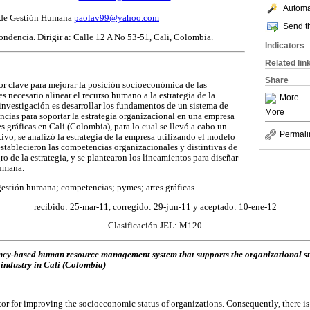
Automat
 de Gestión Humana
paolav99@yahoo.com
Send th
ondencia. Dirigir a: Calle 12 A No 53-51, Cali, Colombia.
Indicators
Related lin
Share
or clave para mejorar la posición socioeconómica de las
es necesario alinear el recurso humano a la estrategia de la
More
 investigación es desarrollar los fundamentos de un sistema de
More
ias para soportar la estrategia organizacional en una empresa
es gráficas en Cali (Colombia), para lo cual se llevó a cabo un
Permali
tivo, se analizó la estrategia de la empresa utilizando el modelo
establecieron las competencias organizacionales y distintivas de
gro de la estrategia, y se plantearon los lineamientos para diseñar
humana.
gestión humana; competencias; pymes; artes gráficas
recibido: 25-mar-11, corregido: 29-jun-11 y aceptado: 10-ene-12
Clasificación JEL: M120
cy-based human resource management system that supports the organizational st
 industry in Cali (Colombia)
tor for improving the socioeconomic status of organizations. Consequently, there i