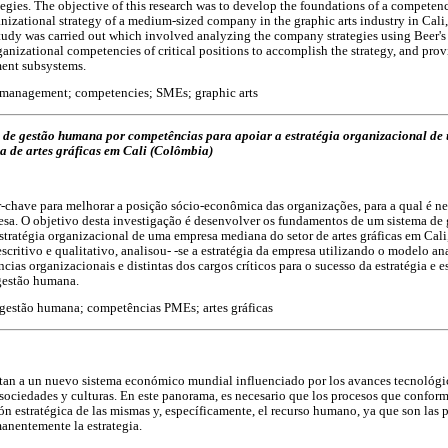
tegies. The objective of this research was to develop the foundations of a compe
anizational strategy of a medium-sized company in the graphic arts industry in Cali
study was carried out which involved analyzing the company strategies using Beer's
ganizational competencies of critical positions to accomplish the strategy, and pro
ent subsystems.
management; competencies; SMEs; graphic arts
de gestão humana por competências para apoiar a estratégia organizacional d
ia de artes gráficas em Cali (Colômbia)
-chave para melhorar a posição sócio-econômica das organizações, para a qual é nec
esa. O objetivo desta investigação é desenvolver os fundamentos de um sistema de
stratégia organizacional de uma empresa mediana do setor de artes gráficas em Cali
critivo e qualitativo, analisou- -se a estratégia da empresa utilizando o modelo ana
ias organizacionais e distintas dos cargos críticos para o sucesso da estratégia e e
 gestão humana.
 gestão humana; competências PMEs; artes gráficas
ntan a un nuevo sistema económico mundial influenciado por los avances tecnológi
 sociedades y culturas. En este panorama, es necesario que los procesos que confor
ón estratégica de las mismas y, específicamente, el recurso humano, ya que son las p
nentemente la estrategia.