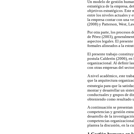
Un modelo de gestión humana
estratégica de la empresa, d
objetivos estratégicos. Este 
entre los niveles actuales y 
la empresa contar con una ve
(2008) y Patterson, West, La
Por otra parte, los procesos
de Pérez (2003), generalmen
aspectos legales. El present
formales alineados a la estra
El presente trabajo constitu
postula Calderón (2006), en 
organizacional. Al definir l
con otras empresas del sector
A nivel académico, este traba
que la arquitectura organiza
estrategia para que la satisf
montar y desarrollar un sist
conductuales y grupos de dis
obteniendo como resultado u
A continuación se presentan l
competencias y gestión estra
desarrollo de la investigació
competencias organizacionales
plantea la discusión, en la 