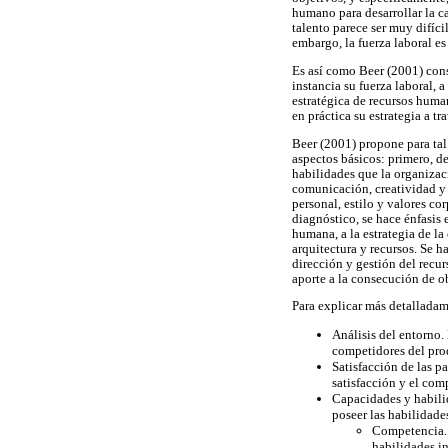
humano para desarrollar la c
talento parece ser muy difíci
embargo, la fuerza laboral es
Es así como Beer (2001) cons
instancia su fuerza laboral, 
estratégica de recursos huma
en práctica su estrategia a tr
Beer (2001) propone para tal
aspectos básicos: primero, de
habilidades que la organizac
comunicación, creatividad y g
personal, estilo y valores co
diagnóstico, se hace énfasis 
humana, a la estrategia de l
arquitectura y recursos. Se h
dirección y gestión del recu
aporte a la consecución de ob
Para explicar más detallada
Análisis del entorno.
competidores del prod
Satisfacción de las p
satisfacción y el com
Capacidades y habilid
poseer las habilidade
Competencia. H
habilidades in