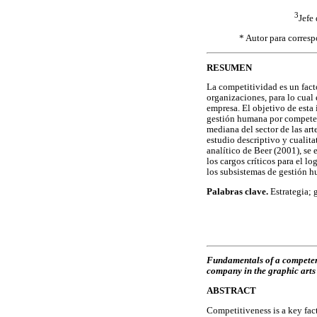
3
Jefe
* Autor para corresp
RESUMEN
La competitividad es un fact
organizaciones, para lo cual 
empresa. El objetivo de esta
gestión humana por competenc
mediana del sector de las art
estudio descriptivo y cualita
analítico de Beer (2001), se 
los cargos críticos para el lo
los subsistemas de gestión 
Palabras clave.
Estrategia; 
Fundamentals of a competen
company in the graphic arts
ABSTRACT
Competitiveness is a key fac