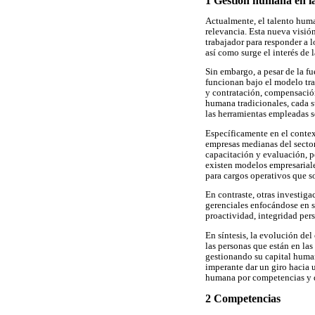
1 Gestión humana en la
Actualmente, el talento huma
relevancia. Esta nueva visión
trabajador para responder a 
así como surge el interés de
Sin embargo, a pesar de la fu
funcionan bajo el modelo trad
y contratación, compensación
humana tradicionales, cada 
las herramientas empleadas so
Específicamente en el contex
empresas medianas del sector
capacitación y evaluación, 
existen modelos empresariale
para cargos operativos que s
En contraste, otras investig
gerenciales enfocándose en s
proactividad, integridad per
En síntesis, la evolución de
las personas que están en la
gestionando su capital humano
imperante dar un giro hacia 
humana por competencias y qu
2 Competencias