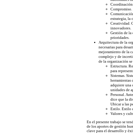
Coordinación.
Compromiso. V
Comunicación.
estrategia, la
Creatividad. 
innovadores.
Gestión de la
prioridades.
Arquitectura de la or
necesarias para desarr
mejoramiento de la c
complejo y de incerti
de la organización se
Estructura. Ro
para representa
Sistemas. Sis
herramientas 
adquiere una 
unidades de a
Personal. Ante
dice que la di
Ubicar a las p
Estilo. Estilo
Valores y cul
En el presente trabajo se ten
de los aportes de gestión hu
clave para el desarrollo y éx