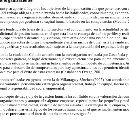
s organizaciones
no y su aporte al logro de los objetivos de la organización a la que pertenece, son
 del trabajo obliga a girar la mirada hacia las habilidades, conocimientos, experien
los nuevos retos organizacionales, demostrando su productividad en un ambiente c
 las empresas por gestionar su capital humano basado en las competencias (Medina, 
erte tendencia de la era de la información y el conocimiento, en la actualidad pers
icional de gestión humana, en el que esta área se encarga de definir perfiles y real
, capacitación y desarrollo y sucesión, entre otras, desde una visión funcionalista
subproceso actúa de forma independiente y está en manos de quien esté llevando a 
n genéricas y sus resultados están sujetos a la interpretación del responsable de g
to de la ciudad de Cali, de acuerdo con la investigación realizada por Castañeda y 
 de artes gráficas, se logró determinar que existen elementos para la implementació
pero que estos no se implementan bajo el enfoque de un modelo de competencias. A
s para el desarrollo de competencias pero hay aproximaciones que permiten identi
on clave para el éxito de estas empresas (Castañeda y Ortega, 2001).
aciones realizadas en pymes, como la de Villarraga y Sánchez (2007), han abordado
eis variables: pensamiento estratégico organizacional, trabajo en equipo, liderazgo,
sonal o responsabilidad social empresarial.
l concepto de trabajo y de la gestión humana ha confluido en una valoración del co
s organizaciones, y aunque aún algunas empresas, especialmente las pequeñas y me
 de manera tradicional, es decir, de manera aislada a la estrategia de la empresa, 
un quehacer más estratégico de los recursos humanos, en el que se implementen mo
e es precisamente el foco de interés en esta investigación.