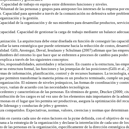
 Capacidad de trabajo en equipo entre diferentes funciones y niveles.
oluntad de las personas y grupos para anteponer los intereses de la empresa por en
 Capacidad para aprender a través de la comunicación no defensiva sobre problemas
 organización y la gestión.
Capacidad de la organización y de sus miembros para desarrollar productos, servicio
 capacidad. Capacidad de gestionar la carga de trabajo mediante un balance adecuado
ganización. La arquitectura debe estar diseñada en función de conseguir las capaci
ollar la tarea estratégica que puede orientarse hacia la reducción de costos, desarro
alidad. Gilli, Arostegui, Doval, Iesulauro y Schulman (2007) afirman que las empr
dumbres del entorno lo que hace que se enfrenten a procesos de cambio para poder a
 explica a través de los siguientes conceptos:
les, responsabilidades, autoridades y relaciones. En cuanto a la estructura, las em
r su estructura formal, las funciones y las jerarquías de las posiciones (Gilli et al., 
temas de información, planificación, control y de recursos humanos. La tecnología,
que permiten transformar la materia prima en un producto terminado, cumple un pap
organización. El número de niveles jerárquicos, las formas de coordinación y contro
poyo, varían de acuerdo con las necesidades tecnológicas.
cedentes y características de las personas. En términos de gente, Drucker (2000; cita
stribución de los cargos es tal vez uno de los elementos más importantes de la admin
ersonas en el lugar que les permita ser productivas, asegura la optimización del re
 de liderazgo y conductas de jefes y gerentes.
tura compartidos. Expectativas, normas, valores, creencias y normas que determinan 
drán en cuenta cada uno de estos factores en la pyme definida, con el objetivo de va
mana a la estrategia de la organización y declarar la interrelación de cada uno de 
ito de las personas en la organización, específicamente de la dirección estratégica 