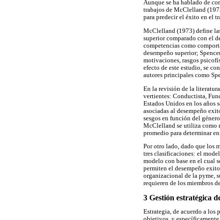
Aunque se ha hablado de comp
trabajos de McClelland (1973
para predecir el éxito en el t
McClelland (1973) define l
superior comparado con el de
competencias como comportam
desempeño superior; Spencer
motivaciones, rasgos psicofí
efecto de este estudio, se c
autores principales como Sp
En la revisión de la literatu
vertientes: Conductista, Func
Estados Unidos en los años se
asociadas al desempeño exito
sesgos en función del géner
McClelland se utiliza como 
promedio para determinar en 
Por otro lado, dado que los
tres clasificaciones: el mode
modelo con base en el cual s
permiten el desempeño exitos
organizacional de la pyme, s
requieren de los miembros de
3 Gestión estratégica 
Estrategia, de acuerdo a los
objetivos, y específicamente