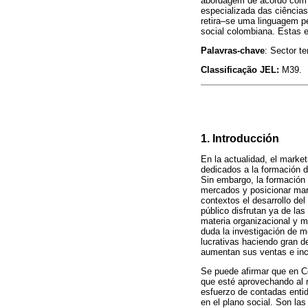
abordagem de acordo com a 
especializada das ciências 
retira–se uma linguagem pe
social colombiana. Estas 
Palavras-chave
: Sector t
Classificação JEL:
M39.
1. Introducción
En la actualidad, el mark
dedicados a la formación 
Sin embargo, la formación 
mercados y posicionar mar
contextos el desarrollo del
público disfrutan ya de l
materia organizacional y m
duda la investigación de m
lucrativas haciendo gran d
aumentan sus ventas e inc
Se puede afirmar que en Co
que esté aprovechando al m
esfuerzo de contadas entid
en el plano social. Son la