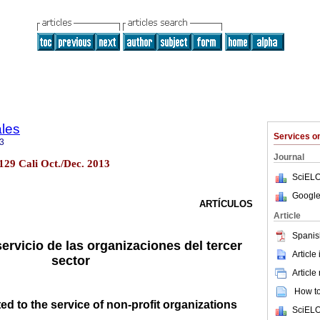
ales
Services 
3
Journal
.129 Cali Oct./Dec. 2013
SciELO
Google
ARTÍCULOS
Article
Spanis
servicio de las organizaciones del tercer
Article
sector
Article
How to 
ed to the service of non-profit organizations
SciELO