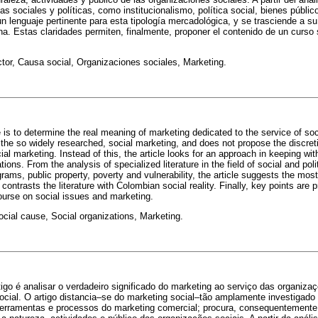
as sociales y políticas, como institucionalismo, política social, bienes públic
un lenguaje pertinente para esta tipología mercadológica, y se trasciende a s
ana. Estas claridades permiten, finalmente, proponer el contenido de un curso
ctor, Causa social, Organizaciones sociales, Marketing.
le is to determine the real meaning of marketing dedicated to the service of soc
 the so widely researched, social marketing, and does not propose the discret
 marketing. Instead of this, the article looks for an approach in keeping wit
ations. From the analysis of specialized literature in the field of social and po
ograms, public property, poverty and vulnerability, the article suggests the mos
contrasts the literature with Colombian social reality. Finally, key points are 
ourse on social issues and marketing.
ocial cause, Social organizations, Marketing.
igo é analisar o verdadeiro significado do marketing ao serviço das organizaç
ocial. O artigo distancia–se do marketing social–tão amplamente investigad
 ferramentas e processos do marketing comercial; procura, consequentemente