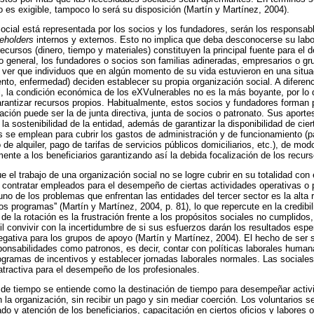
o es exigible, tampoco lo será su disposición (Martín y Martínez, 2004).
ocial está representada por los socios y los fundadores, serán los responsabl
eholders
internos y externos. Esto no implica que deba desconocerse su lab
recursos (dinero, tiempo y materiales) constituyen la principal fuente para el d
lo general, los fundadores o socios son familias adineradas, empresarios o 
ver que individuos que en algún momento de su vida estuvieron en una situac
nto, enfermedad) deciden establecer su propia organización social. A diferenc
l, la condición económica de los eXVulnerables no es la más boyante, por lo 
antizar recursos propios. Habitualmente, estos socios y fundadores forman pa
ción puede ser la de junta directiva, junta de socios o patronato. Sus aporte
la sostenibilidad de la entidad, además de garantizar la disponibilidad de cie
se emplean para cubrir los gastos de administración y de funcionamiento (pa
de alquiler, pago de tarifas de servicios públicos domiciliarios, etc.), de mo
ente a los beneficiarios garantizando así la debida focalización de los recurs
 el trabajo de una organización social no se logre cubrir en su totalidad con e
contratar empleados para el desempeño de ciertas actividades operativas o p
uno de los problemas que enfrentan las entidades del tercer sector es la alta 
los programas'' (Martín y Martínez, 2004, p. 81), lo que repercute en la credibil
 de la rotación es la frustración frente a los propósitos sociales no cumplidos
cil convivir con la incertidumbre de si sus esfuerzos darán los resultados esp
egativa para los grupos de apoyo (Martín y Martínez, 2004). El hecho de ser 
onsabilidades como patronos, es decir, contar con políticas laborales humana
ogramas de incentivos y establecer jornadas laborales normales. Las sociale
atractiva para el desempeño de los profesionales.
 de tiempo se entiende como la destinación de tiempo para desempeñar activ
 la organización, sin recibir un pago y sin mediar coerción. Los voluntarios 
ado y atención de los beneficiarios, capacitación en ciertos oficios y labores 