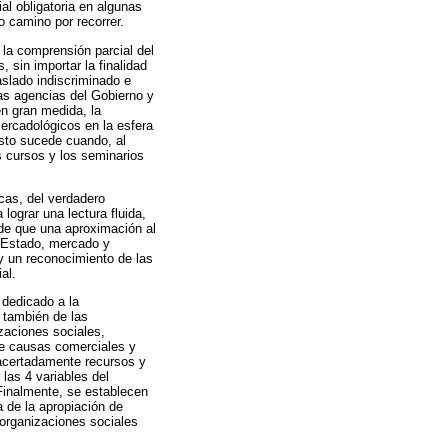
l obligatoria en algunas
 camino por recorrer.
 la comprensión parcial del
 sin importar la finalidad
aslado indiscriminado e
as agencias del Gobierno y
en gran medida, la
mercadológicos en la esfera
esto sucede cuando, al
s cursos y los seminarios
icas, del verdadero
lograr una lectura fluida,
 de que una aproximación al
, Estado, mercado y
y un reconocimiento de las
al.
 dedicado a la
o también de las
zaciones sociales,
tre causas comerciales y
 acertadamente recursos y
las 4 variables del
 Finalmente, se establecen
a de la apropiación de
 organizaciones sociales