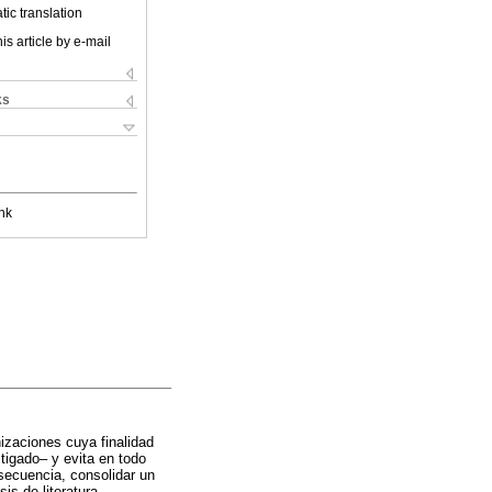
ic translation
is article by e-mail
ks
nk
nizaciones cuya finalidad
tigado– y evita en todo
secuencia, consolidar un
is de literatura