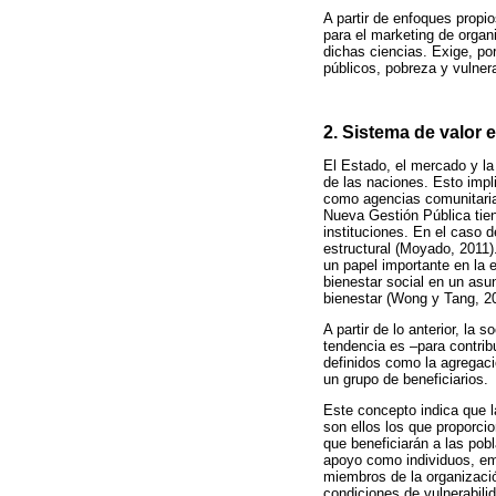
A partir de enfoques propi
para el marketing de organ
dichas ciencias. Exige, por 
públicos, pobreza y vulnera
2. Sistema de valor e
El Estado, el mercado y la
de las naciones. Esto impl
como agencias comunitarias
Nueva Gestión Pública tie
instituciones. En el caso 
estructural (Moyado, 2011)
un papel importante en la e
bienestar social en un asu
bienestar (Wong y Tang, 2
A partir de lo anterior, la
tendencia es –para contribu
definidos como la agregaci
un grupo de beneficiarios.
Este concepto indica que l
son ellos los que proporci
que beneficiarán a las pob
apoyo como individuos, emp
miembros de la organizació
condiciones de vulnerabili