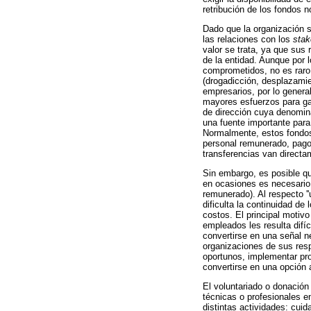
retribución de los fondos n
Dado que la organización s
las relaciones con los
stak
valor se trata, ya que sus 
de la entidad. Aunque por 
comprometidos, no es raro 
(drogadicción, desplazamie
empresarios, por lo genera
mayores esfuerzos para gar
de dirección cuya denomina
una fuente importante para 
Normalmente, estos fondos 
personal remunerado, pago 
transferencias van directam
Sin embargo, es posible que
en ocasiones es necesario 
remunerado). Al respecto ''
dificulta la continuidad de 
costos. El principal motivo
empleados les resulta difí
convertirse en una señal n
organizaciones de sus resp
oportunos, implementar pr
convertirse en una opción 
El voluntariado o donación
técnicas o profesionales en
distintas actividades: cuid