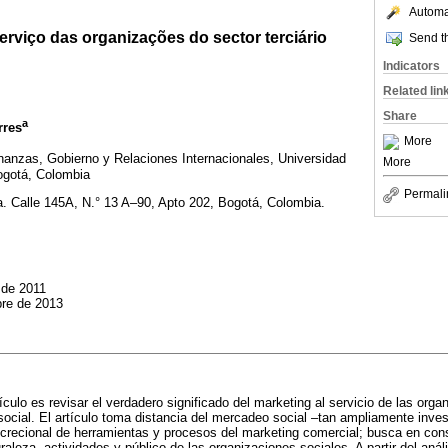
Automat
erviço das organizações do sector terciário
Send th
Indicators
Related lin
Share
a
rres
More
nanzas, Gobierno y Relaciones Internacionales, Universidad
More
ogotá, Colombia
Permali
a. Calle 145A, N.° 13 A–90, Apto 202, Bogotá, Colombia.
 de 2011
bre de 2013
tículo es revisar el verdadero significado del marketing al servicio de las orga
ocial. El artículo toma distancia del mercadeo social –tan ampliamente inves
recional de herramientas y procesos del marketing comercial; busca en con
aleza, actividades y público de las organizaciones sociales. A partir del anális