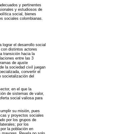
 adecuados y pertinentes
sionales y estudiosos de
olítica social, bienes
nes sociales colombianas.
lograr el desarrollo social
 con distintos actores
 transición hacia la
aciones entre las 3
gramas de ajuste
de la sociedad civil juegan
ecializada, convertir el
 societalización del
ector, en el que la
ción de sistemas de valor,
ferta social valiosa para
cumplir su misión, pues
icas y proyectos sociales
ado por los grupos de
aterales; por los
por la población en
os mayores. Revela no solo