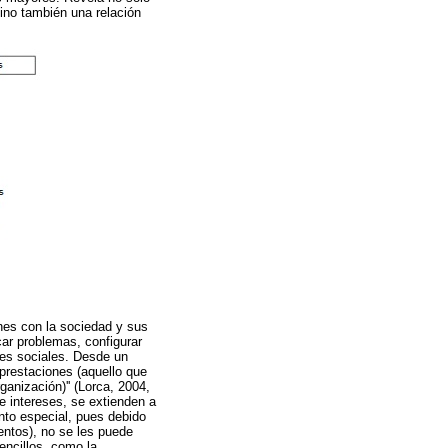
sino también una relación
ones con la sociedad y sus
car problemas, configurar
des sociales. Desde un
aprestaciones (aquello que
ganización)'' (Lorca, 2004,
e intereses, se extienden a
ento especial, pues debido
entos), no se les puede
encillos, como la