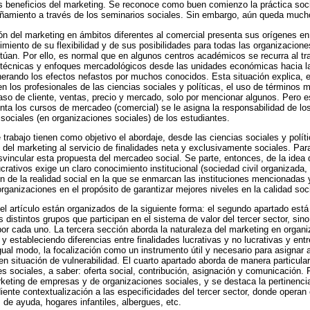
s beneficios del marketing. Se reconoce como buen comienzo la práctica socia
ñamiento a través de los seminarios sociales. Sin embargo, aún queda mucho
ción del marketing en ámbitos diferentes al comercial presenta sus orígenes en
iento de su flexibilidad y de sus posibilidades para todas las organizaciones,
actúan. Por ello, es normal que en algunos centros académicos se recurra al tr
 técnicas y enfoques mercadológicos desde las unidades económicas hacia l
nerando los efectos nefastos por muchos conocidos. Esta situación explica, 
 los profesionales de las ciencias sociales y políticas, el uso de términos 
 caso de cliente, ventas, precio y mercado, solo por mencionar algunos. Pero 
nta los cursos de mercadeo (comercial) se le asigna la responsabilidad de lo
 sociales (en organizaciones sociales) de los estudiantes.
trabajo tienen como objetivo el abordaje, desde las ciencias sociales y polít
 del marketing al servicio de finalidades neta y exclusivamente sociales. Para 
svincular esta propuesta del mercadeo social. Se parte, entonces, de la idea
crativos exige un claro conocimiento institucional (sociedad civil organizada
 de la realidad social en la que se enmarcan las instituciones mencionadas 
rganizaciones en el propósito de garantizar mejores niveles en la calidad soci
el artículo están organizados de la siguiente forma: el segundo apartado está
os distintos grupos que participan en el sistema de valor del tercer sector, sin
por cada uno. La tercera sección aborda la naturaleza del marketing en organi
y estableciendo diferencias entre finalidades lucrativas y no lucrativas y en
gual modo, la focalización como un instrumento útil y necesario para asignar
n situación de vulnerabilidad. El cuarto apartado aborda de manera particular 
s sociales, a saber: oferta social, contribución, asignación y comunicación.
arketing de empresas y de organizaciones sociales, y se destaca la pertinenci
ente contextualización a las especificidades del tercer sector, donde operan
de ayuda, hogares infantiles, albergues, etc.