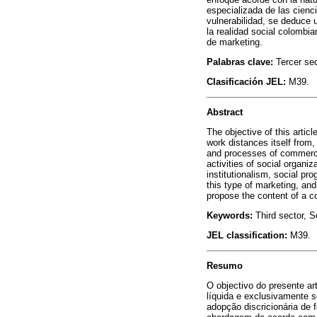
especializada de las cienci
vulnerabilidad, se deduce 
la realidad social colombi
de marketing.
Palabras clave:
Tercer se
Clasificación JEL:
M39.
Abstract
The objective of this artic
work distances itself from,
and processes of commercial
activities of social organiz
institutionalism, social pr
this type of marketing, and 
propose the content of a c
Keywords:
Third sector, S
JEL classification:
M39.
Resumo
O objectivo do presente art
líquida e exclusivamente s
adopção discricionária de