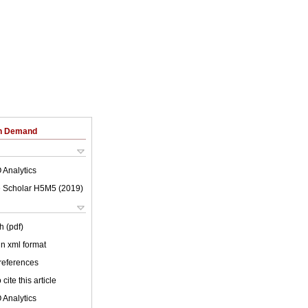
on Demand
 Analytics
 Scholar H5M5 (
2019
)
h (pdf)
 in xml format
 references
cite this article
 Analytics