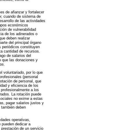
es de afianzar y fortalecer
or, cuando de sistema de
esarrollo de las actividades
grupos económicos
ión de vulnerabilidad
ia de los adinerados o
que deben realizar
rte del principal órgano
s periódicos constituyen
rta cantidad de recursos.
go de salarios del
do que las donaciones y
os.
l voluntariado, por lo que
rofesionales (personal
rotación de personal, que
idad y eficiencia de los
, profesionalmente a los
erados. La rotación puede
sociales no exime a estas
s, pagar salarios justos y
s también deben
idades operativas,
se pueden dedicar a
o prestación de un servicio