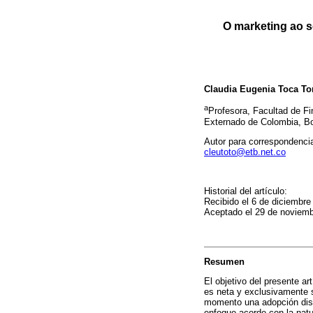
O marketing ao s
Claudia Eugenia Toca To
a
Profesora, Facultad de Fi
Externado de Colombia, B
Autor para correspondenci
cleutoto@etb.net.co
Historial del artículo:
Recibido el 6 de diciembre
Aceptado el 29 de noviem
Resumen
El objetivo del presente ar
es neta y exclusivamente s
momento una adopción disc
enfoque acorde con la natur