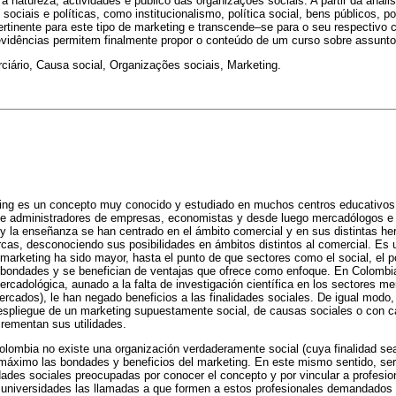
natureza, actividades e público das organizações sociais. A partir da análise
sociais e políticas, como institucionalismo, política social, bens públicos, p
rtinente para este tipo de marketing e transcende–se para o seu respectivo 
evidências permitem finalmente propor o conteúdo de um curso sobre assunto
erciário, Causa social, Organizações sociais, Marketing.
eting es un concepto muy conocido y estudiado en muchos centros educativos
de administradores de empresas, economistas y desde luego mercadólogos e 
y la enseñanza se han centrado en el ámbito comercial y en sus distintas he
cas, desconociendo sus posibilidades en ámbitos distintos al comercial. Es 
 marketing ha sido mayor, hasta el punto de que sectores como el social, el polí
as bondades y se benefician de ventajas que ofrece como enfoque. En Colombi
ercadológica, aunado a la falta de investigación científica en los sectores m
ercados), le han negado beneficios a las finalidades sociales. De igual mod
espliegue de un marketing supuestamente social, de causas sociales o con c
rementan sus utilidades.
lombia no existe una organización verdaderamente social (cuya finalidad se
áximo las bondades y beneficios del marketing. En este mismo sentido, sería
ades sociales preocupadas por conocer el concepto y por vincular a profesio
s universidades las llamadas a que formen a estos profesionales demandados 