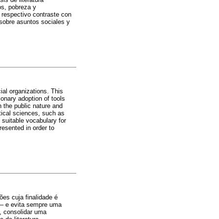
os, pobreza y
u respectivo contraste con
 sobre asuntos sociales y
ial organizations. This
ionary adoption of tools
h the public nature and
litical sciences, such as
t suitable vocabulary for
presented in order to
ões cuja finalidade é
o – e evita sempre uma
, consolidar uma