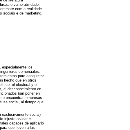
 de literatura
obreza e vulnerabilidade,
contraste com a realidade
s sociais e de marketing.
, especialmente los
ingenieros comerciales.
rramientas para conquistar
un hecho que en otros
tico, el electoral y el
a, el desconocimiento en
encionados (sin poner en
o, se encuentran empresas
ausa social, al tiempo que
a exclusivamente social)
 injusto olvidar el
nales capaces de aplicarlo
para que lleven a las