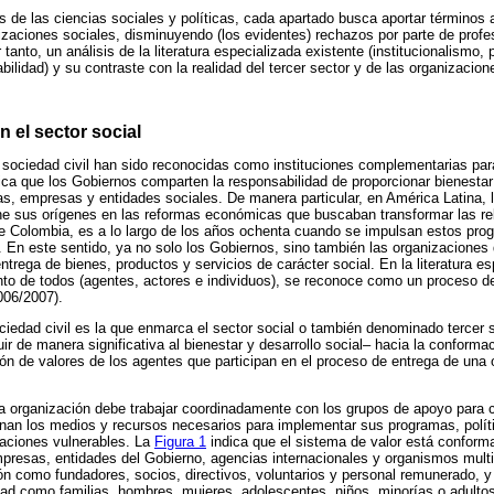
os de las ciencias sociales y políticas, cada apartado busca aportar términos
izaciones sociales, disminuyendo (los evidentes) rechazos por parte de profe
tanto, un análisis de la literatura especializada existente (institucionalismo, p
bilidad) y su contraste con la realidad del tercer sector y de las organizacio
n el sector social
 sociedad civil han sido reconocidas como instituciones complementarias para 
ica que los Gobiernos comparten la responsabilidad de proporcionar bienestar
, empresas y entidades sociales. De manera particular, en América Latina, la
ne sus orígenes en las reformas económicas que buscaban transformar las rel
de Colombia, es a lo largo de los años ochenta cuando se impulsan estos pro
. En este sentido, ya no solo los Gobiernos, sino también las organizaciones 
ntrega de bienes, productos y servicios de carácter social. En la literatura esp
nto de todos (agentes, actores e individuos), se reconoce como un proceso de
006/2007).
 sociedad civil es la que enmarca el sector social o también denominado tercer s
ir de manera significativa al bienestar y desarrollo social– hacia la conforma
ón de valores de los agentes que participan en el proceso de entrega de una o
a organización debe trabajar coordinadamente con los grupos de apoyo para 
onan los medios y recursos necesarios para implementar sus programas, polít
laciones vulnerables. La
Figura 1
indica que el sistema de valor está conform
resas, entidades del Gobierno, agencias internacionales y organismos multil
n como fundadores, socios, directivos, voluntarios y personal remunerado, y 
dad como familias, hombres, mujeres, adolescentes, niños, minorías o adult