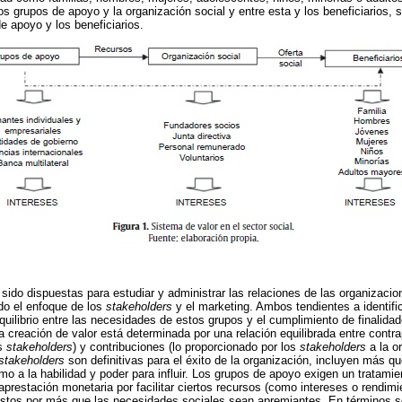
los grupos de apoyo y la organización social y entre esta y los beneficiarios, 
de apoyo y los beneficiarios.
 sido dispuestas para estudiar y administrar las relaciones de las organizaci
do el enfoque de los
stakeholders
y el marketing. Ambos tendientes a identifi
quilibrio entre las necesidades de estos grupos y el cumplimiento de finalida
la creación de valor está determinada por una relación equilibrada entre contr
os
stakeholders
) y contribuciones (lo proporcionado por los
stakeholders
a la or
stakeholders
son definitivas para el éxito de la organización, incluyen más qu
mo a la habilidad y poder para influir. Los grupos de apoyo exigen un tratami
aprestación monetaria por facilitar ciertos recursos (como intereses o rendimi
e estos por más que las necesidades sociales sean apremiantes. En términos s