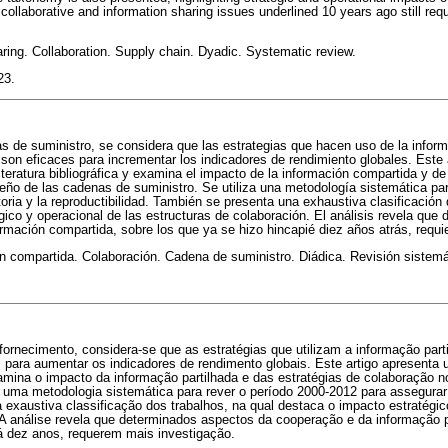
collaborative and information sharing issues underlined 10 years ago still requi
ring. Collaboration. Supply chain. Dyadic. Systematic review.
23.
 de suministro, se considera que las estrategias que hacen uso de la inform
son eficaces para incrementar los indicadores de rendimiento globales. Este 
literatura bibliográfica y examina el impacto de la información compartida y de
ño de las cadenas de suministro. Se utiliza una metodología sistemática para
oria y la reproductibilidad. También se presenta una exhaustiva clasificación 
gico y operacional de las estructuras de colaboración. El análisis revela qu
formación compartida, sobre los que ya se hizo hincapié diez años atrás, requ
n compartida. Colaboración. Cadena de suministro. Diádica. Revisión sistemá
ornecimento, considera-se que as estratégias que utilizam a informação part
 para aumentar os indicadores de rendimento globais. Este artigo apresenta 
 examina o impacto da informação partilhada e das estratégias de colaboraçã
e uma metodologia sistemática para rever o período 2000-2012 para assegurar
xaustiva classificação dos trabalhos, na qual destaca o impacto estratégic
A análise revela que determinados aspectos da cooperação e da informação pa
há dez anos, requerem mais investigação.