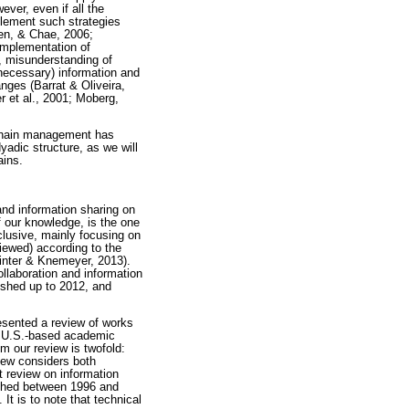
ver, even if all the
mplement such strategies
en, & Chae, 2006;
implementation of
e, misunderstanding of
nnecessary) information and
nges (Barrat & Oliveira,
 et al., 2001; Moberg,
y chain management has
yadic structure, as we will
ains.
and information sharing on
 our knowledge, is the one
lusive, mainly focusing on
iewed) according to the
Winter & Knemeyer, 2013).
laboration and information
ished up to 2012, and
resented a review of works
ur U.S.-based academic
m our review is twofold:
view considers both
 review on information
ished between 1996 and
It is to note that technical