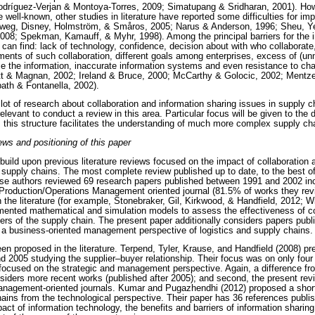
dríguez-Verjan & Montoya-Torres, 2009; Simatupang & Sridharan, 2001). Howe
re well-known, other studies in literature have reported some difficulties for i
lweg, Disney, Holmström, & Småros, 2005; Narus & Anderson, 1996; Sheu, Y
008; Spekman, Kamauff, & Myhr, 1998). Among the principal barriers for the 
 can find: lack of technology, confidence, decision about with who collaborat
ements of such collaboration, different goals among enterprises, excess of (u
 the information, inaccurate information systems and even resistance to cha
tt & Magnan, 2002; Ireland & Bruce, 2000; McCarthy & Golocic, 2002; Mentzer
ath & Fontanella, 2002).
a lot of research about collaboration and information sharing issues in suppl
elevant to conduct a review in this area. Particular focus will be given to the d
as this structure facilitates the understanding of much more complex supply ch
iews and positioning of this paper
build upon previous literature reviews focused on the impact of collaboration 
upply chains. The most complete review published up to date, to the best of
ese authors reviewed 69 research papers published between 1991 and 2002 inc
Production/Operations Management oriented journal (81.5% of works they rev
n the literature (for example, Stonebraker, Gil, Kirkwood, & Handfield, 2012; 
ented mathematical and simulation models to assess the effectiveness of col
s of the supply chain. The present paper additionally considers papers publ
h a business-oriented management perspective of logistics and supply chains.
en proposed in the literature. Terpend, Tyler, Krause, and Handfield (2008) p
 2005 studying the supplier–buyer relationship. Their focus was on only fo
 focused on the strategic and management perspective. Again, a difference fro
onsiders more recent works (published after 2005); and second, the present re
management-oriented journals. Kumar and Pugazhendhi (2012) proposed a short
hains from the technological perspective. Their paper has 36 references publ
ct of information technology, the benefits and barriers of information sharing. 