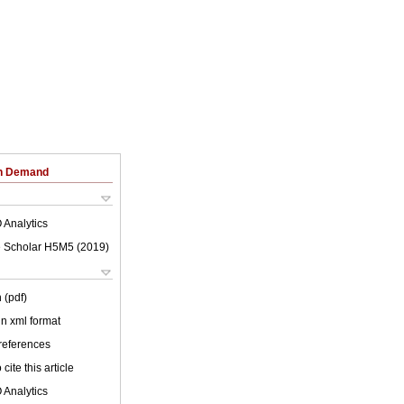
on Demand
 Analytics
 Scholar H5M5 (
2019
)
 (pdf)
 in xml format
 references
cite this article
 Analytics