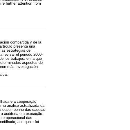
re further attention from
ación compartida y de la
artículo presenta una
 las estrategias de
 revisar el periodo 2000-
de los trabajos, en la que
e determinados aspectos de
ieren más investigación.
tica.
ilhada e a cooperação
uma análise actualizada da
o no desempenho das cadeias
 a auditoria e a execução.
o e operacional das
rtilhada, aos quais foi