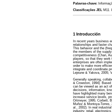
Palavras-chave:
Informaçã
Classificações JEL
M11. 
1 Introducción
In recent years business e
relationships and faster c
This behavior and the (fre
the members of the supply 
competitiveness (Chan, Au
players, so that they work 
enterprises are often imple
order to make more efficien
integrate and coordinate pr
Lejeune & Yakova, 2005; 
Generally speaking, collab
& Crowston, 1994). Based o
can be viewed as an act of 
decisions, information, kno
have highlighted many benef
increase service levels, p
Ortmeyer, 1995; Corbett, 
Muñoz & Montoya-Torres, 2
al., 2002). In real industr
industry, retail, electroni