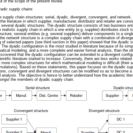
t of the scope of the present review.
yadic supply chains
 supply chain structures: serial, dyadic, divergent, convergent, and network
 the literature in which supplier, manufacturer, distributor and retailer are consi
 several dyadic structures. The
dyadic
structure consists of two business ent
 realistic supply chain in which a one entity (e.g. supplier) distributes stock
ructure, several entities (e.g. several suppliers) deliver components to a sing
 the
network
structure is a complex supply chain with a combination of diverg
ng of selected papers (see third section in this paper) showed that the dyadic 
 The dyadic configuration is the most studied in literature because of its simp
tical modeling, and a more complete and easier formal analysis, than the oth
discovered that the dyadic configuration can be extended to a divergent config
ientific literature started to increase. Conversely, there are less works relat
e more complex structures for which mathematical modeling is difficult (their 
mulations). Based on these statements, this paper focuses on the dyadic sup
ns, convergent and divergent structures can be modified so as to become a 
nd analysis. The objective is hence to better understand how the academic liter
mongst the members of dyadic supply chain.