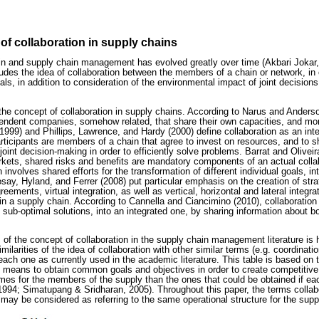
of collaboration in supply chains
n and supply chain management has evolved greatly over time (Akbari Jokar,
ludes the idea of collaboration between the members of a chain or network, in
oals, in addition to consideration of the environmental impact of joint decision
the concept of collaboration in supply chains. According to Narus and Anderso
endent companies, somehow related, that share their own capacities, and mor
 (1999) and Phillips, Lawrence, and Hardy (2000) define collaboration as an inte
articipants are members of a chain that agree to invest on resources, and to s
 joint decision-making in order to efficiently solve problems. Barrat and Olivei
kets, shared risks and benefits are mandatory components of an actual colla
n involves shared efforts for the transformation of different individual goals, 
say, Hyland, and Ferrer (2008) put particular emphasis on the creation of strat
reements, virtual integration, as well as vertical, horizontal and lateral integ
hin a supply chain. According to Cannella and Ciancimino (2010), collaboration
l sub-optimal solutions, into an integrated one, by sharing information about 
 of the concept of collaboration in the supply chain management literature is 
milarities of the idea of collaboration with other similar terms (e.g. coordinati
ach one as currently used in the academic literature. This table is based on
, means to obtain common goals and objectives in order to create competitiv
comes for the members of the supply than the ones that could be obtained if 
94; Simatupang & Sridharan, 2005). Throughout this paper, the terms collabo
y be considered as referring to the same operational structure for the supp