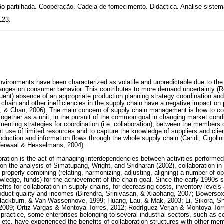
o partilhada. Cooperação. Cadeia de fornecimento. Didáctica. Análise sistem
L23.
nvironments have been characterized as volatile and unpredictable due to the
hanges on consumer behavior. This contributes to more demand uncertainty (R
quent) absence of an appropriate production planning strategy coordination a
chain and other inefficiencies in the supply chain have a negative impact on 
, & Chan, 2006). The main concern of supply chain management is how to co
together as a unit, in the pursuit of the common goal in changing market condi
menting strategies for coordination (i.e. collaboration), between the members o
t use of limited resources and to capture the knowledge of suppliers and clien
oduction and information flows through the whole supply chain (Caridi, Cigoli
Verwaal & Hesselmans, 2004).
oration is the act of managing interdependencies between activities performe
n the analysis of Simatupang, Wright, and Sridharan (2002), collaboration in
properly combining (relating, harmonizing, adjusting, aligning) a number of ob
wledge, funds) for the achievement of the chain goal. Since the early 1990s st
its for collaboration in supply chains, for decreasing costs, inventory levels
roduct quality and incomes (Birendra, Srinivasan, & Xiaohang, 2007; Bowerso
Blackburn, & Van Wassenhove, 1999; Huang, Lau, & Mak, 2003; Li, Sikora, S
009; Ortiz-Vargas & Montoya-Torres, 2012; Rodríguez-Verjan & Montoya-Tor
ial practice, some enterprises belonging to several industrial sectors, such as 
cs, etc. have experienced the benefits of collaboration structures with other me