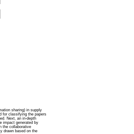
mation sharing) in supply
for classifying the papers
sed. Next, an in-depth
the impact generated by
n the collaborative
lly drawn based on the