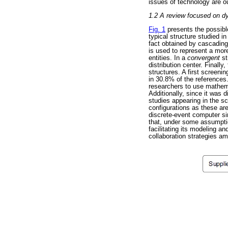
issues of technology are ou
1.2 A review focused on d
Fig. 1
presents the possible
typical structure studied in
fact obtained by cascading
is used to represent a more
entities. In a
convergent
st
distribution center. Finally,
structures. A first screeni
in 30.8% of the references.
researchers to use mathema
Additionally, since it was 
studies appearing in the sc
configurations as these ar
discrete-event computer si
that, under some assumptio
facilitating its modeling a
collaboration strategies a