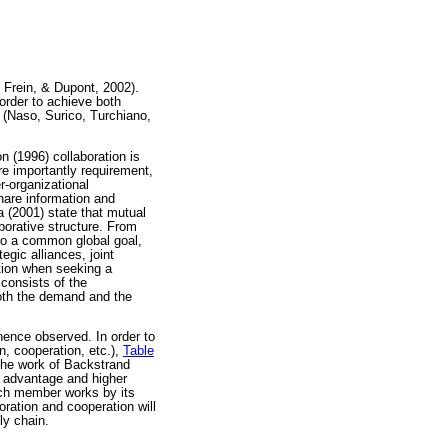
 Frein, & Dupont, 2002).
 order to achieve both
s (Naso, Surico, Turchiano,
n (1996) collaboration is
e importantly requirement,
r-organizational
hare information and
ra (2001) state that mutual
borative structure. From
into a common global goal,
egic alliances, joint
ration when seeking a
 consists of the
both the demand and the
hence observed. In order to
on, cooperation, etc.),
Table
 the work of Backstrand
e advantage and higher
each member works by its
ration and cooperation will
ly chain.