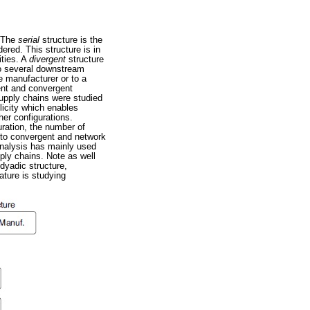
. The
serial
structure is the
dered. This structure is in
ities. A
divergent
structure
 to several downstream
le manufacturer or to a
ent and convergent
supply chains were studied
licity which enables
er configurations.
uration, the number of
ed to convergent and network
analysis has mainly used
ply chains. Note as well
dyadic structure,
ature is studying