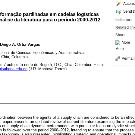
Automat
Send th
formação partilhadas em cadeias logísticas
nálise da literatura para o período 2000-2012
Indicators
Related lin
Share
More
 Diego A. Ortiz-Vargas
More
cional de Ciencias Económicas y Administrativas,
 Chia, Colombia.
Permali
m 7 autopista norte de Bogotá, D.C., Chia, Colombia. E-mail
nisabana.edu.co
(J.R. Montoya-Torres).
ordination between the agents of a supply chain are considered to be an effect
s paper presents an updated review of current literature examining the impact
s on supply chain dynamic performance, with particular focus on dyadic struct
 is followed over the period 2000–2012, intending to ensure that the process 
taxonomy is also presented, highlighting strategic and operational impacts of