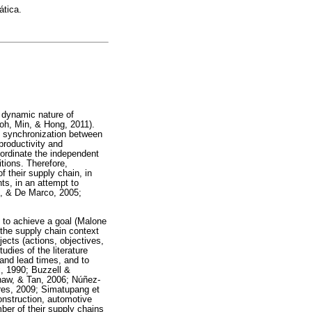
ática.
 dynamic nature of
oh, Min, & Hong, 2011).
nd synchronization between
productivity and
ordinate the independent
tions. Therefore,
f their supply chain, in
ts, in an attempt to
ni, & De Marco, 2005;
d to achieve a goal (Malone
 the supply chain context
jects (actions, objectives,
udies of the literature
 and lead times, and to
x, 1990; Buzzell &
haw, & Tan, 2006; Núñez-
res, 2009; Simatupang et
construction, automotive
mber of their supply chains