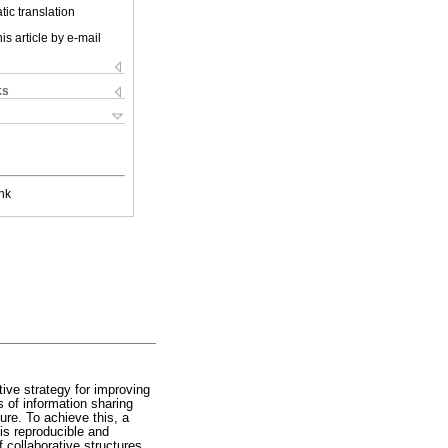
ic translation
is article by e-mail
ks
nk
ive strategy for improving
s of information sharing
ure. To achieve this, a
is reproducible and
 collaborative structures.