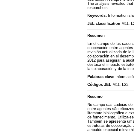
The analysis revealed that 
researchers.
Keywords:
Information sha
JEL classification
M11. L
Resumen
En el campo de las cadenas
cooperación entre agentes 
revisión actualizada de la 
colaboración en el desempe
2012 para asegurar la audit
destaca el impacto estraté
la colaboración y de la in
Palabras clave
Informació
Códigos JEL
M11. L23.
Resumo
No campo das cadeias de f
entre agentes são eficazes
literatura bibliográfica e
de fornecimento. Utiliza-s
Também se apresenta uma e
estruturas de cooperação. 
atribuído especial relevo 