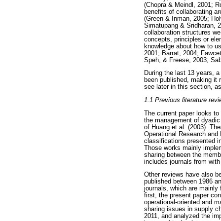
(Chopra & Meindl, 2001; Ro
benefits of collaborating a
(Green & Inman, 2005; Ho
Simatupang & Sridharan, 2
collaboration structures we
concepts, principles or el
knowledge about how to use
2001; Barrat, 2004; Fawce
Speh, & Freese, 2003; Sab
During the last 13 years, 
been published, making it r
see later in this section, 
1.1 Previous literature rev
The current paper looks to 
the management of dyadic s
of Huang et al. (2003). Th
Operational Research and 
classifications presented i
Those works mainly implem
sharing between the member
includes journals from wit
Other reviews have also be
published between 1986 and
journals, which are mainly
first, the present paper c
operational-oriented and 
sharing issues in supply c
2011, and analyzed the impa