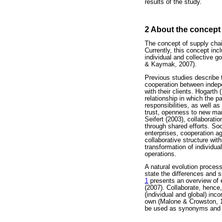
results of the study.
2 About the concept 
The concept of supply chai
Currently, this concept inc
individual and collective g
& Kaymak, 2007).
Previous studies describe 
cooperation between indep
with their clients. Hogarth
relationship in which the p
responsibilities, as well as
trust, openness to new mar
Seifert (2003), collaboratio
through shared efforts. Soo
enterprises, cooperation ag
collaborative structure wit
transformation of individua
operations.
A natural evolution process
state the differences and si
1
presents an overview of e
(2007). Collaborate, hence
(individual and global) in
own (Malone & Crowston, 19
be used as synonyms and ma