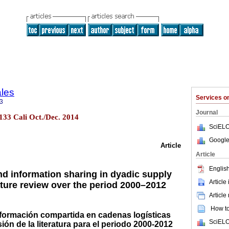
ales
Services 
3
Journal
.133 Cali Oct./Dec. 2014
SciELO
Google
Article
Article
English
nd information sharing in dyadic supply
Article
rature review over the period 2000–2012
Article
How to 
formación compartida en cadenas logísticas
SciELO
ión de la literatura para el periodo 2000-2012