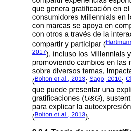
que genera gratificación en el 
consumidores Millennials en l
con marcas se apoya en compa
con otros a través de la inter
Hartmann
compartir y participar (
2017
). Incluso los Millennials
promoviendo cambios en las 
sobre diversos temas, impact
Bolton et al., 2013
Sago, 2010
C
(
;
;
que puede presentar una expli
gratificaciones (
U&G
), susten
para explicar la autoexpresió
Bolton et al., 2013
(
).